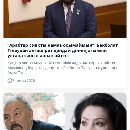
“Арабтар сияқты намаз оқымаймын”: Бекболат
Тілеухан алғаш рет қандай діннің ағымын
ұстанатынын ашық айтты
Қаңтар оқиғасынан кейін көпшілік алдында сирек көрінген
Мәжілістің бұрынғы депутаты Бекболат Тілеухан журналист
Аман Тас...
7 тамыз 2026