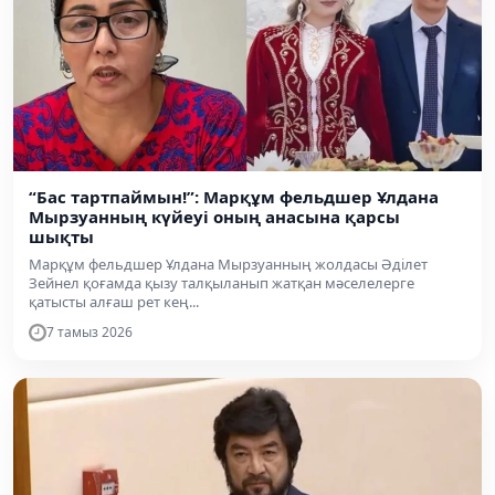
“Бас тартпаймын!”: Марқұм фельдшер Ұлдана
Мырзуанның күйеуі оның анасына қарсы
шықты
Марқұм фельдшер Ұлдана Мырзуанның жолдасы Әділет
Зейнел қоғамда қызу талқыланып жатқан мәселелерге
қатысты алғаш рет кең...
7 тамыз 2026