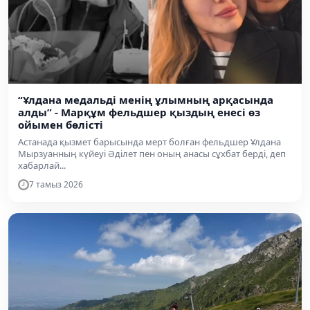
“Ұлдана медальді менің ұлымның арқасында
алды” - Марқұм фельдшер қыздың енесі өз
ойымен бөлісті
Астанада қызмет барысында мерт болған фельдшер Ұлдана
Мырзуанның күйеуі Әділет пен оның анасы сұхбат берді, деп
хабарлай...
7 тамыз 2026