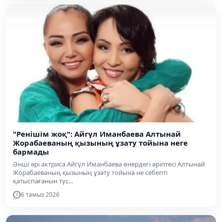
"Ренішім жоқ": Айгүл Иманбаева Алтынай
Жорабаеваның қызының ұзату тойына неге
бармады
Әнші әрі актриса Айгүл Иманбаева өнердегі әріптесі Алтынай
Жорабаеваның қызының ұзату тойына не себепті
қатыспағанын түс...
6 тамыз 2026