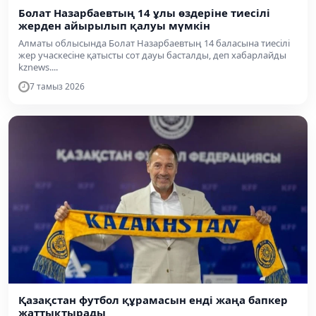
Болат Назарбаевтың 14 ұлы өздеріне тиесілі
жерден айырылып қалуы мүмкін
Алматы облысында Болат Назарбаевтың 14 баласына тиесілі
жер учаскесіне қатысты сот дауы басталды, деп хабарлайды
kznews....
7 тамыз 2026
Қазақстан футбол құрамасын енді жаңа бапкер
жаттықтырады