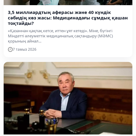
3,5 миллиардтың аферасы және 40 күндік
сәбидің көз жасы: Медицинадағы сұмдық қашан
тоқтайды?
«Қазаннан қақпақ кетсе, иттен ұят кетеді». Міне, бүгінгі
Міндетті әлеуметтік медициналық сақтандыру (МӘМС)
қорының айнал...
7 тамыз 2026