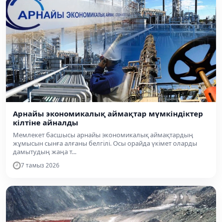
Арнайы экономикалық аймақтар мүмкіндіктер
кілтіне айналды
Мемлекет басшысы арнайы экономикалық аймақтардың
жұмысын сынға алғаны белгілі. Осы орайда үкімет оларды
дамытудың жаңа т...
7 тамыз 2026