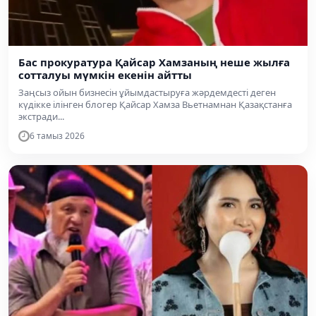
Бас прокуратура Қайсар Хамзаның неше жылға
сотталуы мүмкін екенін айтты
Заңсыз ойын бизнесін ұйымдастыруға жәрдемдесті деген
күдікке ілінген блогер Қайсар Хамза Вьетнамнан Қазақстанға
экстради...
6 тамыз 2026