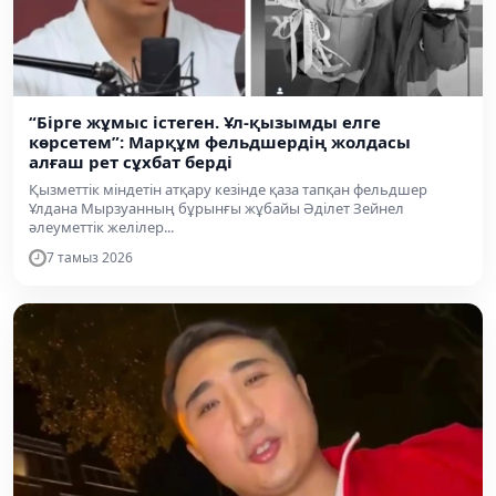
“Бірге жұмыс істеген. Ұл-қызымды елге
көрсетем”: Марқұм фельдшердің жолдасы
алғаш рет сұхбат берді
Қызметтік міндетін атқару кезінде қаза тапқан фельдшер
Ұлдана Мырзуанның бұрынғы жұбайы Әділет Зейнел
әлеуметтік желілер...
7 тамыз 2026