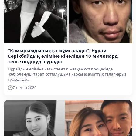
“Қайырымдылыққа жұмсалады”: Нұрай
Серікбайдың өліміне кінәліден 10 миллиард
тенге өндіруді сұрады
Нұрайдың өліміне қатысты өтіп жатқан сот процесінде
жәбірленуші тарап сотталушыға қарсы азаматтық талап-арыз
түсірді, де...
7 тамыз 2026