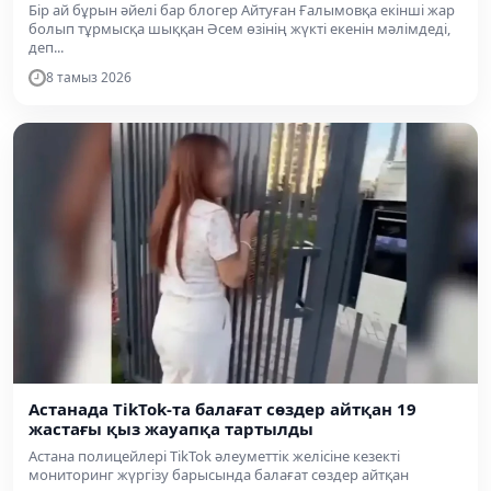
Бір ай бұрын әйелі бар блогер Айтуған Ғалымовқа екінші жар
болып тұрмысқа шыққан Әсем өзінің жүкті екенін мәлімдеді,
деп...
8 тамыз 2026
Астанада TikTok-та балағат сөздер айтқан 19
жастағы қыз жауапқа тартылды
Астана полицейлері TikTok әлеуметтік желісіне кезекті
мониторинг жүргізу барысында балағат сөздер айтқан