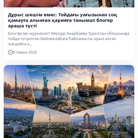
Дұрыс шешім емес: Тойдағы уағызынан соң
қамауға алынған қарияға танымал блогер
араша түсті
Блогер әрі журналист Мөлдір Анарбаева Түркістан облысында
тойда түсірілген бейнежазбаға байланысты орын алған
жағдайға қ...
6 тамыз 2026