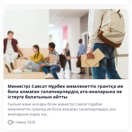
Министрі Саясат Нұрбек мемлекеттік грантқа ие
бола алмаған талапкерлердің ата-аналарына не
істеуге болатынын айтты
Ғылым және жоғары білім министрі Саясат Нұрбек
мемлекеттік грантқа ие бола алмаған талапкерлердің ата-
аналарына үндеу жа...
8 тамыз 2026