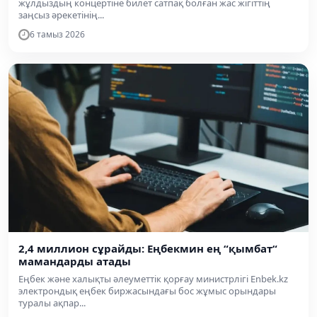
жұлдыздың концертіне билет сатпақ болған жас жігіттің
заңсыз әрекетінің...
6 тамыз 2026
2,4 миллион сұрайды: Еңбекмин ең “қымбат“
мамандарды атады
Еңбек және халықты әлеуметтік қорғау министрлігі Enbek.kz
электрондық еңбек биржасындағы бос жұмыс орындары
туралы ақпар...