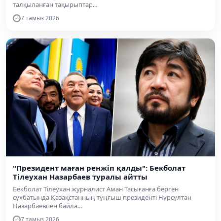
талқыланған тақырыптар...
7 тамыз 2026
"Президент маған ренжіп қалды": Бекболат
Тілеухан Назарбаев туралы айтты
Бекболат Тілеухан журналист Аман Тасығанға берген
сұхбатында Қазақстанның тұңғыш президенті Нұрсұлтан
Назарбаевпен байла...
7 тамыз 2026