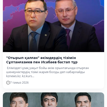
"Отырып қалған" әкімдердің тізімін
Сұлтанғазиев пен Исабаев бастап тұр
Еліміздегі ұзақ уақыт бойы әкім орынтағында отырған
шенеуніктердің тізімі жария болды деп хабарлайды
kznews.kz. kz.kurs...
7 тамыз 2026