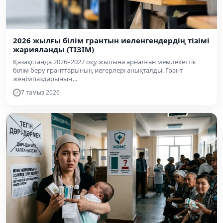
2026 жылғы білім грантын иеленгендердің тізімі
жарияланды (ТІЗІМ)
Қазақстанда 2026–2027 оқу жылына арналған мемлекеттік
білім беру гранттарының иегерлері анықталды. Грант
жеңімпаздарының...
7 тамыз 2026