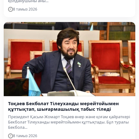
қолданушыны аны...
8 тамыз 2026
Тоқаев Бекболат Тілеуханды мерейтойымен
құттықтап, шығармашылық табыс тіледі
Президент Қасым-Жомарт Тоқаев өнер және қоғам қайраткері
Бекболат Тілеуханды мерейтойымен құттықтады. Бұл туралы
Бекбола...
8 тамыз 2026