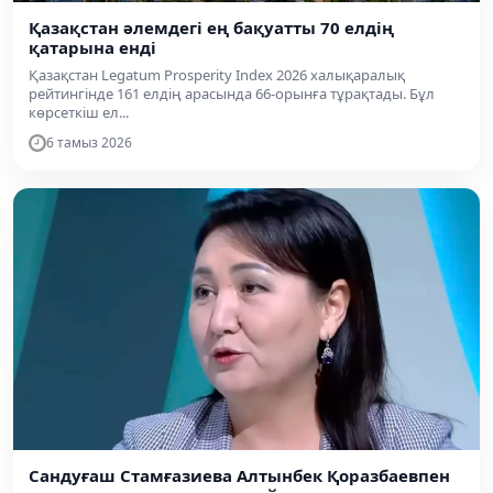
Қазақстан әлемдегі ең бақуатты 70 елдің
қатарына енді
Қазақстан Legatum Prosperity Index 2026 халықаралық
рейтингінде 161 елдің арасында 66-орынға тұрақтады. Бұл
көрсеткіш ел...
6 тамыз 2026
Сандуғаш Стамғазиева Алтынбек Қоразбаевпен