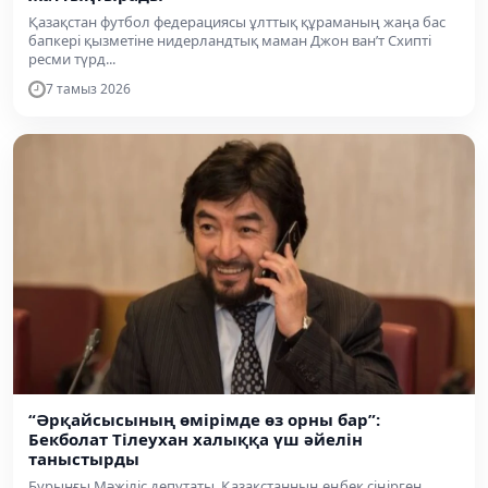
Қазақстан футбол федерациясы ұлттық құраманың жаңа бас
бапкері қызметіне нидерландтық маман Джон ван’т Схипті
ресми түрд...
7 тамыз 2026
“Әрқайсысының өмірімде өз орны бар”:
Бекболат Тілеухан халыққа үш әйелін
таныстырды
Бұрынғы Мәжіліс депутаты, Қазақстанның еңбек сіңірген