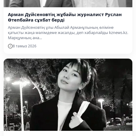
Арман Дүйсеновтің жұбайы журналист Руслан
Өтепбайға сұхбат берді
Арман Дүйсеновтің ұлы Абылай Арманұлының өліміне
қатысты жаңа мәлімдеме жасалды, деп хабарлайды kznews.kz.
Марқұмның ана...
8 тамыз 2026