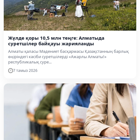
Жүлде қоры 10,5 млн теңге: Алматыда
суретшілер байқауы жарияланды
Алматы қаласы Мәдениет басқармасы Қазақстанның барлық
өңіріндегі кәсіби суретшілерді «Ажарлы Алматы!»
республикалық суре...
7 тамыз 2026