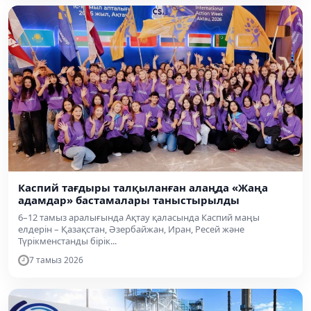
Каспий тағдыры талқыланған алаңда «Жаңа
адамдар» бастамалары таныстырылды
6–12 тамыз аралығында Ақтау қаласында Каспий маңы
елдерін – Қазақстан, Әзербайжан, Иран, Ресей және
Түрікменстанды бірік...
7 тамыз 2026