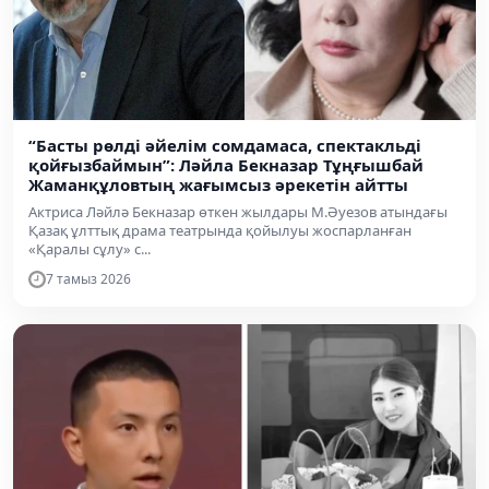
“Басты рөлді әйелім сомдамаса, спектакльді
қойғызбаймын”: Ләйла Бекназар Тұңғышбай
Жаманқұловтың жағымсыз әрекетін айтты
Актриса Ләйлә Бекназар өткен жылдары М.Әуезов атындағы
Қазақ ұлттық драма театрында қойылуы жоспарланған
«Қаралы сұлу» с...
7 тамыз 2026