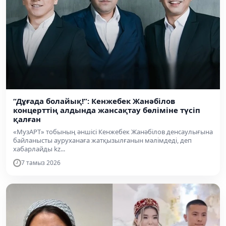
“Дұғада болайық!”: Кенжебек Жанәбілов
концерттің алдында жансақтау бөліміне түсіп
қалған
«МузАРТ» тобының әншісі Кенжебек Жанәбілов денсаулығына
байланысты ауруханаға жатқызылғанын мәлімдеді, деп
хабарлайды kz...
7 тамыз 2026