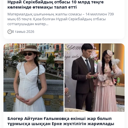
Нұрай Серікбайдың отбасы 10 млрд теңге
көлемінде өтемақы талап етті
Материалдық шығынның жалпы сомасы – 14 миллион 739
мың 65 теңге. Қаза болған Нұрай Серікбайдың отбасы
сотталушыдан матер...
8 тамыз 2026
Блогер Айтуған Ғалымовқа екінші жар болып
тұрмысқа шыққан Ерке жүктілігін жариялады