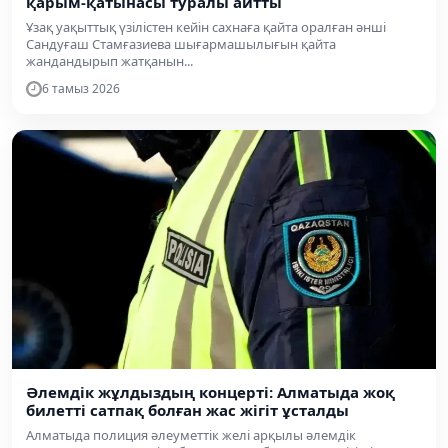
қарым-қатынасы туралы айтты
Ұзақ уақыттық үзілістен кейін сахнаға қайта оралған әнші
Сандуғаш Стамғазиева шығармашылығын қайта
жандандырып жатқанын...
6 тамыз 2026
Әлемдік жұлдыздың концерті: Алматыда жоқ
билетті сатпақ болған жас жігіт ұсталды
Алматыда полиция әлеуметтік желі арқылы әлемдік