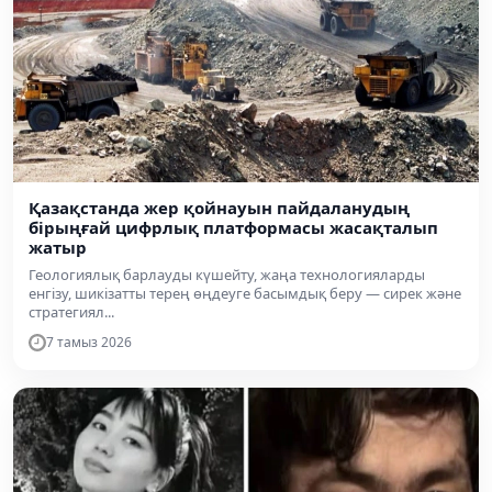
Қазақстанда жер қойнауын пайдаланудың
бірыңғай цифрлық платформасы жасақталып
жатыр
Геологиялық барлауды күшейту, жаңа технологияларды
енгізу, шикізатты терең өңдеуге басымдық беру — сирек және
стратегиял...
7 тамыз 2026