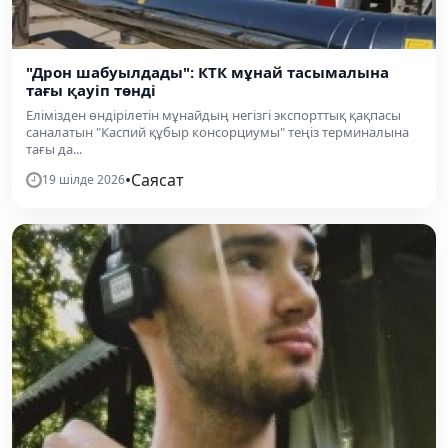
"Дрон шабуылдады": КТК мұнай тасымалына
тағы қауіп төнді
Елімізден өндірілетін мұнайдың негізгі экспорттық қақпасы
саналатын "Каспий құбыр консорциумы" теңіз терминалына
тағы да...
•
Саясат
19 шілде 2026