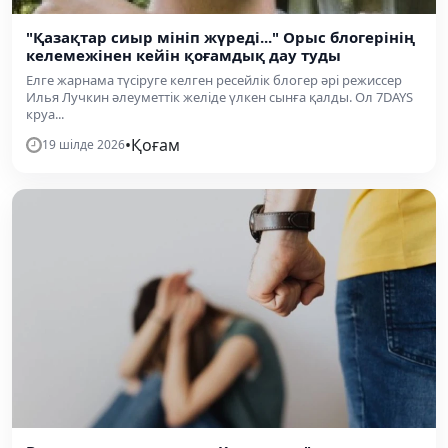
"Қазақтар сиыр мініп жүреді..." Орыс блогерінің
келемежінен кейін қоғамдық дау туды
Елге жарнама түсіруге келген ресейлік блогер әрі режиссер
Илья Лучкин әлеуметтік желіде үлкен сынға қалды. Ол 7DAYS
круа...
•
Қоғам
19 шілде 2026