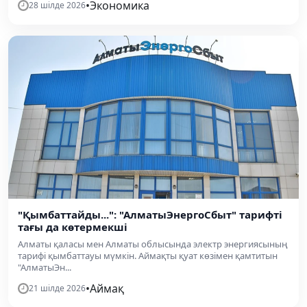
•
Экономика
28 шілде 2026
"Қымбаттайды...": "АлматыЭнергоСбыт" тарифті
тағы да көтермекші
Алматы қаласы мен Алматы облысында электр энергиясының
тарифі қымбаттауы мүмкін. Аймақты қуат көзімен қамтитын
"АлматыЭн...
•
Аймақ
21 шілде 2026