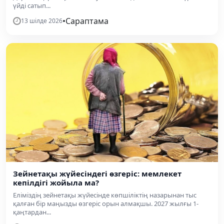
үйді сатып...
•
Сараптама
13 шілде 2026
Зейнетақы жүйесіндегі өзгеріс: мемлекет
кепілдігі жойыла ма?
Еліміздің зейнетақы жүйесінде көпшіліктің назарынан тыс
қалған бір маңызды өзгеріс орын алмақшы. 2027 жылғы 1-
қаңтардан...