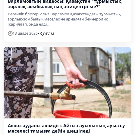
Варламовтың видеосы: Қазақстан "тұрмыстық
зорлық-зомбылықтың эпицентрі ме?"
Ресейлік блогер Илья Варламов Қазақстандағы тұрмыстық
зорлық-зомбылық мәселесіне арналған бейнеролик
жариялап, онда елді...
•
Қоғам
13 шілде 2026
Аякөз ауданы әкімдігі: Айғыз ауылының ауыз су
мәселесі тамызға дейін шешіледі