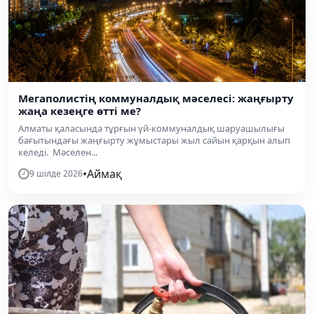
Мегаполистің коммуналдық мәселесі: жаңғырту
жаңа кезеңге өтті ме?
Алматы қаласында тұрғын үй-коммуналдық шаруашылығы
бағытындағы жаңғырту жұмыстары жыл сайын қарқын алып
келеді. Мәселен...
•
Аймақ
9 шілде 2026