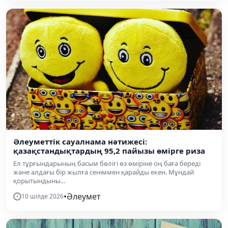
Әлеуметтік сауалнама нәтижесі:
қазақстандықтардың 95,2 пайызы өмірге риза
Ел тұрғындарының басым бөлігі өз өміріне оң баға береді
және алдағы бір жылға сеніммен қарайды екен. Мұндай
қорытындыны...
•
Әлеумет
10 шілде 2026