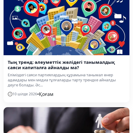
Тың тренд: әлеуметтік желідегі танымалдық
саяси капиталға айналды ма?
Еліміздегі саяси партиялардың құрамына танымал өнер
адамдары мен медиа тұлғаларды тарту трендке айналды
деуге болады. Әс...
•
Қоғам
10 шілде 2026