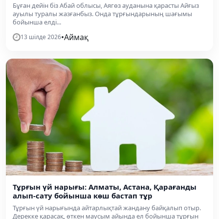
Бұған дейін біз Абай облысы, Аягөз ауданына қарасты Айғыз
ауылы туралы жазғанбыз. Онда тұрғындарының шағымы
бойынша елді...
•
Аймақ
13 шілде 2026
Тұрғын үй нарығы: Алматы, Астана, Қарағанды
алып-сату бойынша көш бастап тұр
Тұрғын үй нарығында айтарлықтай жандану байқалып отыр.
Дерекке қарасақ, өткен маусым айында ел бойынша тұрғын