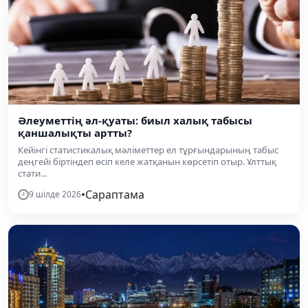
Әлеуметтің әл-қуаты: биыл халық табысы
қаншалықты артты?
Кейінгі статистикалық мәліметтер ел тұрғындарының табыс
деңгейі біртіндеп өсіп келе жатқанын көрсетіп отыр. Ұлттық
стати...
•
Сараптама
9 шілде 2026