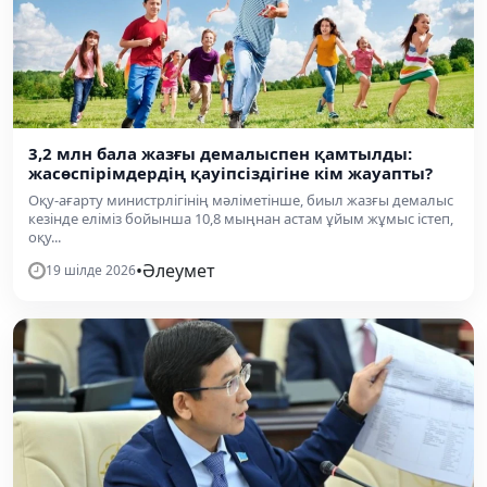
3,2 млн бала жазғы демалыспен қамтылды:
жасөспірімдердің қауіпсіздігіне кім жауапты?
Оқу-ағарту министрлігінің мәліметінше, биыл жазғы демалыс
кезінде еліміз бойынша 10,8 мыңнан астам ұйым жұмыс істеп,
оқу...
•
Әлеумет
19 шілде 2026