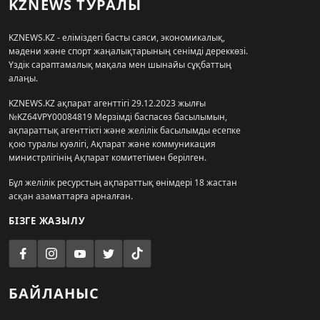
KZNEWS ТУРАЛЫ
KZNEWS.KZ - еліміздегі басты саяси, экономикалық,
мәдени және спорт жаңалықтарының сенімді дереккөзі.
Үздік сараптамалық мақала мен шынайы сұқбаттың
алаңы.
KZNEWS.KZ ақпарат агенттігі 29.12.2023 жылғы
№KZ64VPY00084819 Мерзімді баспасөз басылымын,
ақпараттық агенттікті және желілік басылымды есепке
қою туралы куәлігі, Ақпарат және коммуникация
министрлігінің Ақпарат комитетімен берілген.
Бұл желілік ресурстың ақпараттық өнімдері 18 жастан
асқан азаматтарға арналған.
БІЗГЕ ЖАЗЫЛУ
БАЙЛАНЫС