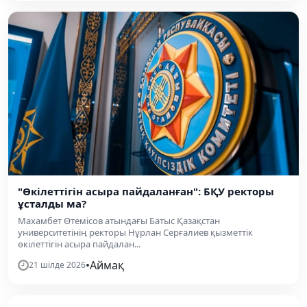
"Өкілеттігін асыра пайдаланған": БҚУ ректоры
ұсталды ма?
Махамбет Өтемісов атындағы Батыс Қазақстан
университетінің ректоры Нұрлан Серғалиев қызметтік
өкілеттігін асыра пайдалан...
•
Аймақ
21 шілде 2026