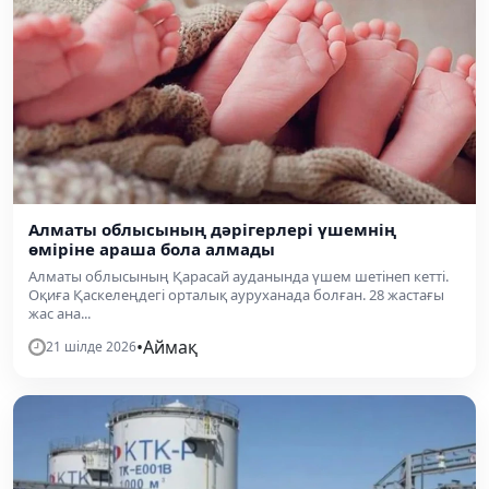
Алматы облысының дәрігерлері үшемнің
өміріне араша бола алмады
Алматы облысының Қарасай ауданында үшем шетінеп кетті.
Оқиға Қаскелеңдегі орталық ауруханада болған. 28 жастағы
жас ана...
•
Аймақ
21 шілде 2026