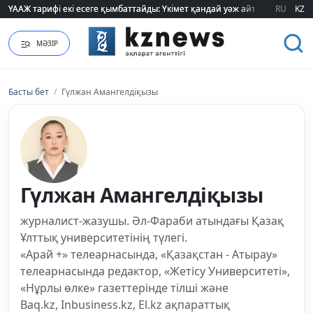
"320 мың теңге таппасаң... кедейсің": әлеуметтің табысы туралы түсінігі ө
"320 мың теңге таппасаң... кедейсің": әлеуметтің табысы туралы түсінігі ө
RU
KZ
МӘЗІР
Басты бет
/
Гүлжан Амангелдіқызы
Гүлжан Амангелдіқызы
журналист-жазушы. Әл-Фараби атындағы Қазақ
Ұлттық университетінің түлегі.
«Арай +» телеарнасында, «Қазақстан - Атырау»
телеарнасында редактор, «Жетісу Университеті»,
«Нұрлы өлке» газеттерінде тілші және
Baq.kz, Inbusiness.kz, El.kz ақпараттық