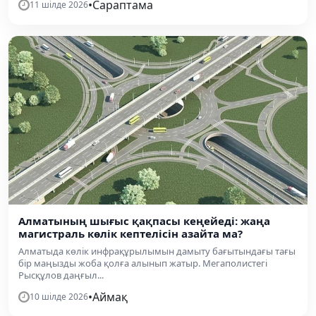
•
Сараптама
11 шілде 2026
Алматының шығыс қақпасы кеңейеді: жаңа
магистраль көлік кептелісін азайта ма?
Алматыда көлік инфрақұрылымын дамыту бағытындағы тағы
бір маңызды жоба қолға алынып жатыр. Мегаполистегі
Рысқұлов даңғыл...
•
Аймақ
10 шілде 2026