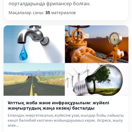
порталдарында фрилансер болған.
Мақалалар саны:
35
материалов
Ұлттық жоба және инфрақұрылым: жүйелі
жаңғыртудың жаңа кезеңі басталды
Еліміздің энергетикалық жүйесіне ұзақ жылдар бойы лайықты
көңіл бөлінбей келгенін мойындауымыз керек. Әсіресе, жылу
элек...