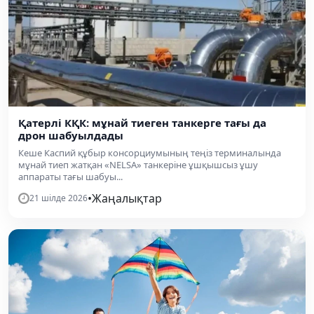
Қатерлі КҚК: мұнай тиеген танкерге тағы да
дрон шабуылдады
Кеше Каспий құбыр консорциумының теңіз терминалында
мұнай тиеп жатқан «NELSA» танкеріне ұшқышсыз ұшу
аппараты тағы шабуы...
•
Жаңалықтар
21 шілде 2026