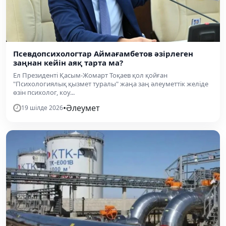
Псевдопсихологтар Аймағамбетов әзірлеген
заңнан кейін аяқ тарта ма?
Ел Президенті Қасым-Жомарт Тоқаев қол қойған
"Психологиялық қызмет туралы" жаңа заң әлеуметтік желіде
өзін психолог, коу...
•
Әлеумет
19 шілде 2026