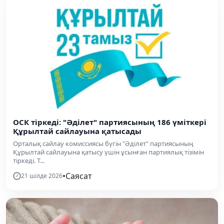
ОСК тіркеді: "Әділет" партиясының 186 үміткері
Құрылтай сайлауына қатысады
Орталық сайлау комиссиясы бүгін "Әділет" партиясының
Құрылтай сайлауына қатысу үшін ұсынған партиялық тізімін
тіркеді. Т...
•
Саясат
21 шілде 2026