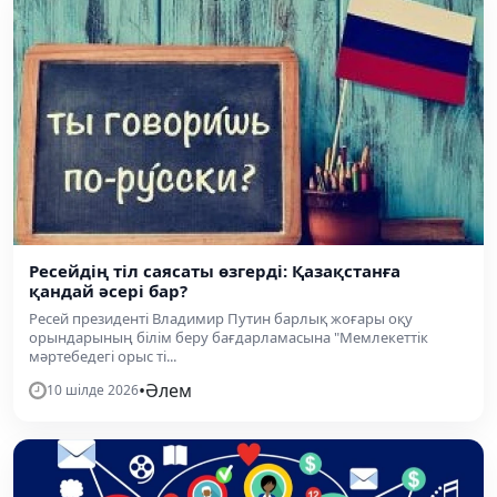
Ресейдің тіл саясаты өзгерді: Қазақстанға
қандай әсері бар?
Ресей президенті Владимир Путин барлық жоғары оқу
орындарының білім беру бағдарламасына "Мемлекеттік
мәртебедегі орыс ті...
•
Әлем
10 шілде 2026