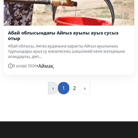
Абай облысындағы Айғыз ауылы ауыз сусыз
отыр
Абай облысы, Аягөз ауданына қарасты Айғыз ауылының
тұрғындары ауыз су мәселесінің шешілмей келе жатқанына
алаңдаулы, деп...
•
Аймақ
9 шілде 2026
‹
1
2
›