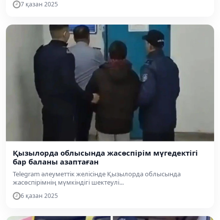
7 қазан 2025
Қызылорда облысында жасөспірім мүгедектігі
бар баланы азаптаған
Telegram әлеуметтік желісінде Қызылорда облысында
жасөспірімнің мүмкіндігі шектеулі...
6 қазан 2025