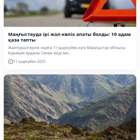
Маңғыстауда ірі жол-көлік апаты болды: 10 адам
қаза тапты
Жантүршігерлік оқиға 11 қыркүйек күні Маңғыстау облысы
Қарақия ауданы Сенек елді ме...
11 қыркүйек 2025