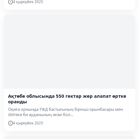
4 қыркүйек 2025
Ақтөбе облысында 550 гектар жер алапат өртке
оранды
Оқиға орнында ТЖД бастығының бірінші орынбасары мен
Әйтеке би ауданының әкімі бол...
4 қыркүйек 2025