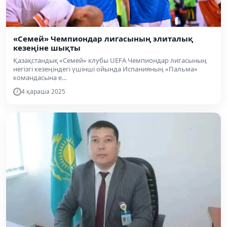
«Семей» Чемпиондар лигасының элиталық
кезеңіне шықты
Қазақстандық «Семей» клубы UEFA Чемпиондар лигасының
негізгі кезеңіндегі үшінші ойында Испанияның «Пальма»
командасына е...
4 қараша 2025