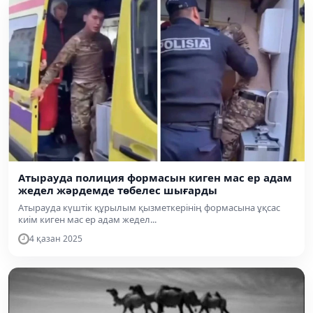
Атырауда полиция формасын киген мас ер адам
жедел жәрдемде төбелес шығарды
Атырауда күштік құрылым қызметкерінің формасына ұқсас
киім киген мас ер адам жедел...
4 қазан 2025