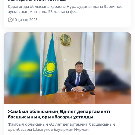
Қарағанды облысына қарасты Нұра ауданындағы Заречное
ауылының маңында 53 жастағы фе...
10 қазан 2025
Жамбыл облысының Әділет департаменті
басшысының орынбасары ұсталды
Жамбыл облысының Әділет департаменті басшысының
орынбасары Шамгунов Бауыржан Нұрлан...