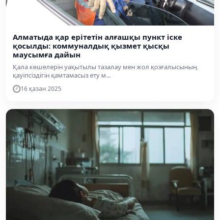
Алматыда қар ерітетін алғашқы пункт іске
қосылды: коммуналдық қызмет қысқы
маусымға дайын
Қала көшелерін уақытылы тазалау мен жол қозғалысының
қауіпсіздігін қамтамасыз ету м...
16 қазан 2025