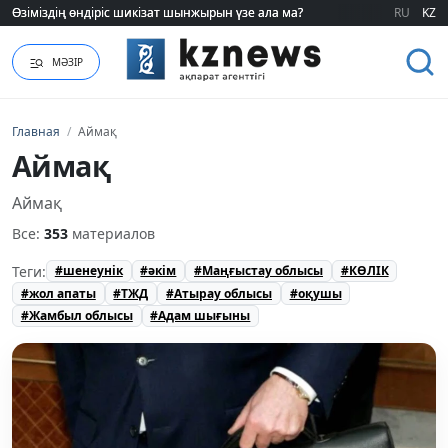
Жағдайы ауыр: Солтүстік Кипрде қазақ қызына қастандық жасалды
Жағдайы ауыр: Солтүстік Кипрде қазақ қызына қастандық жасалды
RU
KZ
МӘЗІР
Главная
/
Аймақ
Аймақ
Аймақ
Все:
353
материалов
Теги:
#шенеунік
#әкім
#Маңғыстау облысы
#КӨЛІК
#жол апаты
#ТЖД
#Атырау облысы
#оқушы
#Жамбыл облысы
#Адам шығыны