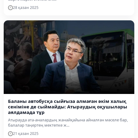
28 қазан 2025
Баланы автобусқа сыйғыза алмаған әкім халық
сеніміне де сыймайды: Атыраудың оқушылары
аялдамада тұр
Атырауда ата-аналардың жанайқайына айналған мәселе бар,
балалар таңертең мектепке ж...
21 қазан 2025