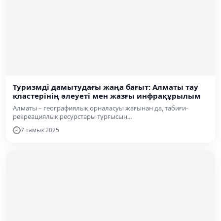
Туризмді дамытудағы жаңа бағыт: Алматы тау
кластерінің әлеуеті мен жазғы инфрақұрылым
Алматы – географиялық орналасуы жағынан да, табиғи-
рекреациялық ресурстары тұрғысын...
7 тамыз 2025