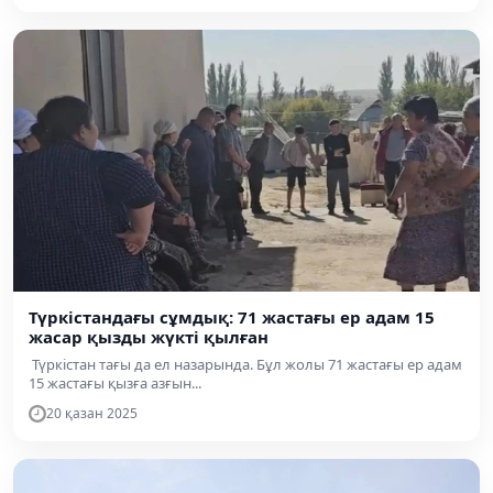
Түркістандағы сұмдық: 71 жастағы ер адам 15
жасар қызды жүкті қылған
Түркістан тағы да ел назарында. Бұл жолы 71 жастағы ер адам
15 жастағы қызға азғын...
20 қазан 2025