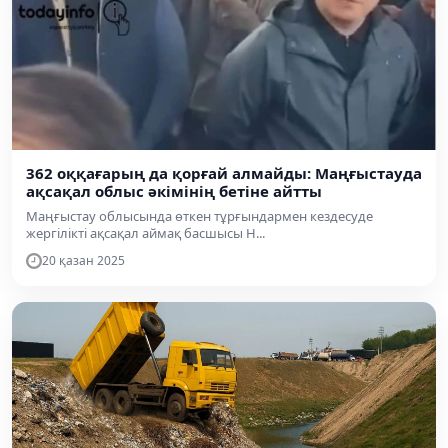
362 оққағарың да қорғай алмайды: Маңғыстауда
ақсақал облыс әкімінің бетіне айтты
Маңғыстау облысында өткен тұрғындармен кездесуде
жергілікті ақсақал аймақ басшысы Н...
20 қазан 2025