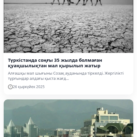
Түркістанда соңғы 35 жылда болмаған
қуаңшылықтан мал қырылып жатыр
Алғашқы мал шығыны Созақ ауданында тіркелді. Жергілікті
тұрғындар алдағы қыста жағд...
26 қыркүйек 2025