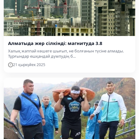
Алматыда жер сілкінді: магнитуда 3.8
Халық жаппай көшеге шығып, не болғанын түсіне алмады.
Тұрғындар ешқандай дүмпудің б...
21 қыркүйек 2025