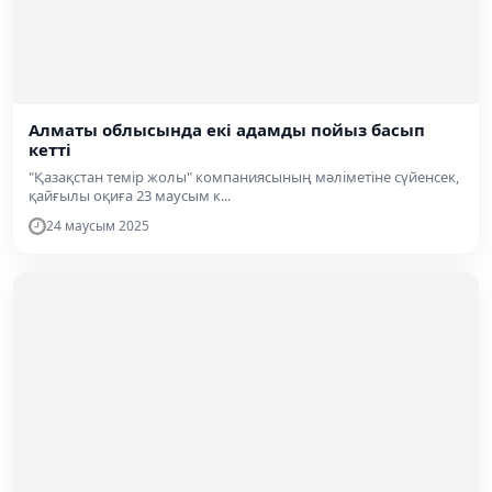
Алматы облысында екі адамды пойыз басып
кетті
"Қазақстан темір жолы" компаниясының мәліметіне сүйенсек,
қайғылы оқиға 23 маусым к...
24 маусым 2025