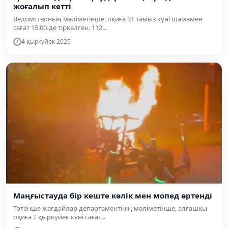
жоғалып кетті
Ведомствоның мәліметінше, оқиға 31 тамыз күні шамамен
сағат 15:00-де тіркелген. 112...
4 қыркүйек 2025
Маңғыстауда бір кеште көлік мен мопед өртенді
Төтенше жағдайлар департаментінің мәліметінше, алғашқы
оқиға 2 қыркүйек күні сағат...