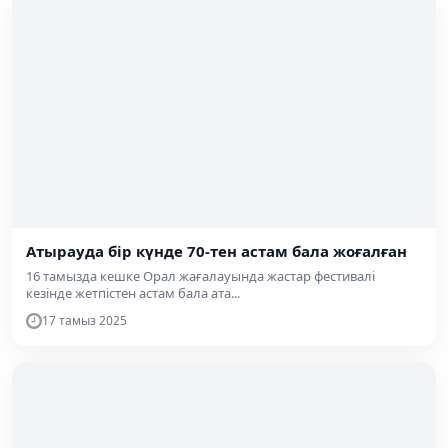
Атырауда бір күнде 70-тен астам бала жоғалған
16 тамызда кешке Орал жағалауында жастар фестивалі
кезінде жетпістен астам бала ата...
17 тамыз 2025