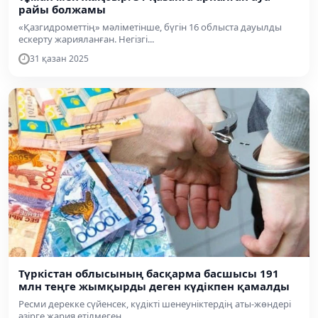
райы болжамы
«Қазгидрометтің» мәліметінше, бүгін 16 облыста дауылды
ескерту жарияланған. Негізгі...
31 қазан 2025
Түркістан облысының басқарма басшысы 191
млн теңге жымқырды деген күдікпен қамалды
Ресми дерекке сүйенсек, күдікті шенеуніктердің аты-жөндері
әзірге жария етілмеген....