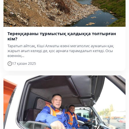
Тереңқараны тұрмыстық қалдыққа толтырған
кім?
Таратып айтсақ, Кіші Алматы өзені мегаполис аумағын қақ
жарып ағып келеді де, қос арнаға тарамдалып кетеді. Осы
өзеннің...
17 қазан 2025