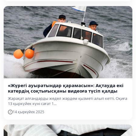
«Жүрегі ауыратындар қарамасын»: Ақтауда екі
катердің соқтығысқаны видеоға түсіп қалды
Жарақат алғандарды жедел жәрдем қызметі алып кетті. Оқиға
13 қыркүйек күні сағат 1...
14 қыркүйек 2025