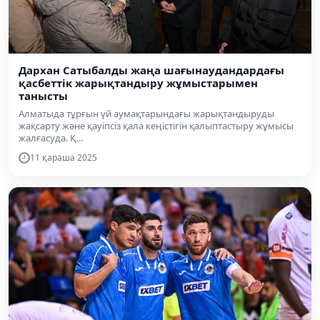
Дархан Сатыбалды жаңа шағынаудандардағы
қасбеттік жарықтандыру жұмыстарымен
танысты
Алматыда тұрғын үй аумақтарындағы жарықтандыруды
жақсарту және қауіпсіз қала кеңістігін қалыптастыру жұмысы
жалғасуда. Қ...
11 қараша 2025