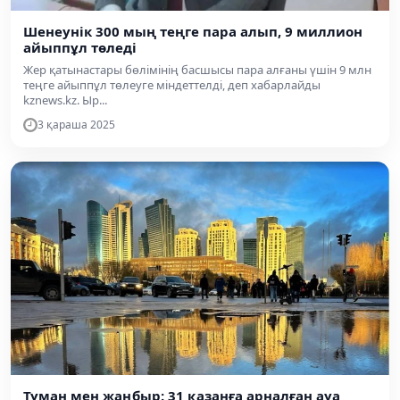
Шенеунік 300 мың теңге пара алып, 9 миллион
айыппұл төледі
Жер қатынастары бөлімінің басшысы пара алғаны үшін 9 млн
теңге айыппұл төлеуге міндеттелді, деп хабарлайды
kznews.kz. Ыр...
3 қараша 2025
Тұман мен жаңбыр: 31 қазанға арналған ауа