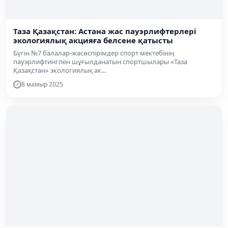
Таза Қазақстан: Астана жас пауэрлифтерлері
экологиялық акцияға белсене қатысты
Бүгін №7 балалар-жасөспірімдер спорт мектебінің
пауэрлифтингпен шұғылданатын спортшылары «Таза
Қазақстан» экологиялық ак...
8 мамыр 2025