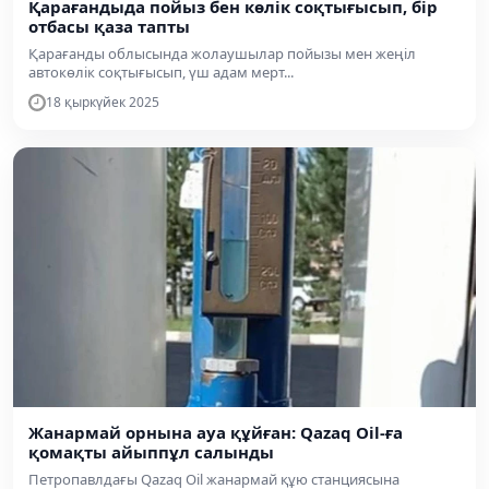
Қарағандыда пойыз бен көлік соқтығысып, бір
отбасы қаза тапты
Қарағанды облысында жолаушылар пойызы мен жеңіл
автокөлік соқтығысып, үш адам мерт...
18 қыркүйек 2025
Жанармай орнына ауа құйған: Qazaq Oil-ға
қомақты айыппұл салынды
Петропавлдағы Qazaq Oil жанармай құю станциясына