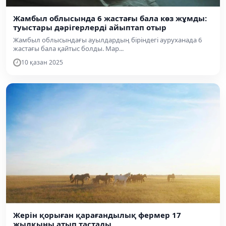
Жамбыл облысында 6 жастағы бала көз жұмды:
туыстары дәрігерлерді айыптап отыр
Жамбыл облысындағы ауылдардың біріндегі ауруханада 6
жастағы бала қайтыс болды. Мар...
10 қазан 2025
Жерін қорыған қарағандылық фермер 17
жылқыны атып тастады