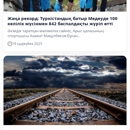
Жаңа рекорд: Түркістандық батыр Медеуде 100
келілік мүсінмен 842 баспалдақты жүріп өтті
Әкімдік таратқан мәліметке сәйкес, Арыс қаласының
спортшысы Азамат Мақұлбеков бұған...
19 қыркүйек 2025