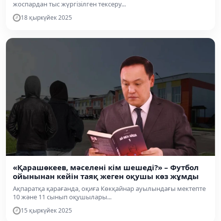
жоспардан тыс жүргізілген тексеру...
18 қыркүйек 2025
«Қарашөкеев, мәселені кім шешеді?» – Футбол
ойынынан кейін таяқ жеген оқушы көз жұмды
Ақпаратқа қарағанда, оқиға Көкқайнар ауылындағы мектепте
10 және 11 сынып оқушылары...
15 қыркүйек 2025