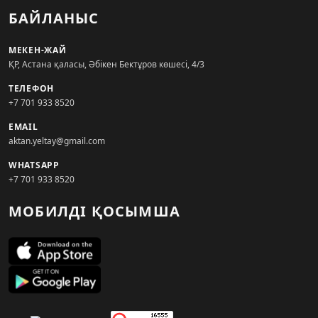
БАЙЛАНЫС
МЕКЕН-ЖАЙ
ҚР, Астана қаласы, Әбікен Бектұров көшесі, 4/3
ТЕЛЕФОН
+7 701 933 8520
EMAIL
aktan.yeltay@gmail.com
WHATSAPP
+7 701 933 8520
МОБИЛДІ ҚОСЫМША