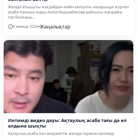
Желіде атышулы жағдайдан кейін көпшілік назарында жүрген
асаба Ханның жары Алма Мырзабекова қайғылы жағдайға
тап болғаны...
•
Жаңалықтар
8 мамыр 2026
Интимді видео дауы: Ақтаулық асаба тағы да ел
алдына шықты
Ақтаулық асаба Хан әлеуметтік желіде тараған интимді