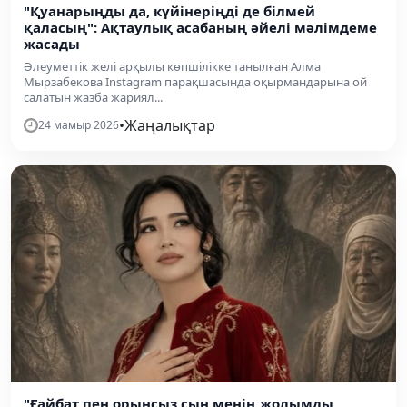
"Қуанарыңды да, күйінеріңді де білмей
қаласың": Ақтаулық асабаның әйелі мәлімдеме
жасады
Әлеуметтік желі арқылы көпшілікке танылған Алма
Мырзабекова Instagram парақшасында оқырмандарына ой
салатын жазба жариял...
•
Жаңалықтар
24 мамыр 2026
"Ғайбат пен орынсыз сын менің жолымды