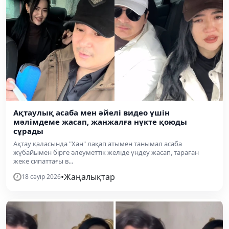
Ақтаулық асаба мен әйелі видео үшін
мәлімдеме жасап, жанжалға нүкте қоюды
сұрады
Ақтау қаласында "Хан" лақап атымен танымал асаба
жұбайымен бірге әлеуметтік желіде үндеу жасап, тараған
жеке сипаттағы в...
•
Жаңалықтар
18 сәуір 2026