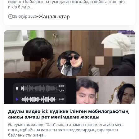
видеоға байланысты туындаған жағдайдан кейін алғаш рет
пікір білдір...
•
Жаңалықтар
28 сәуір 2026
Даулы видео ісі: күдікке ілінген мобилографтың
анасы алғаш рет мәлімдеме жасады
Әлеуметтік желіде "Хан" лақап атымен танымал асаба мен
оның жұбайына қатысты жеке видеолардың таралуына
байланысты жаңа...