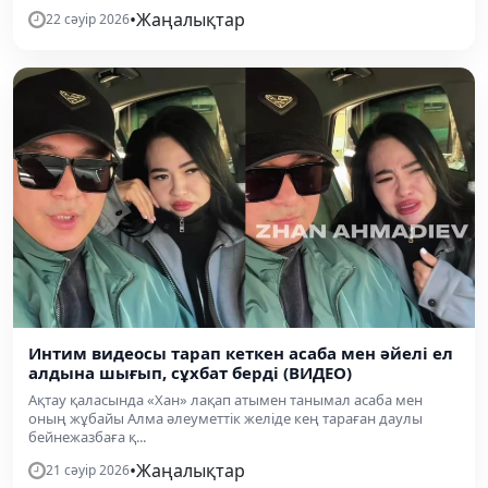
•
Жаңалықтар
22 сәуір 2026
Интим видеосы тарап кеткен асаба мен әйелі ел
алдына шығып, сұхбат берді (ВИДЕО)
Ақтау қаласында «Хан» лақап атымен танымал асаба мен
оның жұбайы Алма әлеуметтік желіде кең тараған даулы
бейнежазбаға қ...
•
Жаңалықтар
21 сәуір 2026