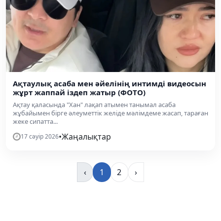
Ақтаулық асаба мен әйелінің интимді видеосын
жұрт жаппай іздеп жатыр (ФОТО)
Ақтау қаласында "Хан" лақап атымен танымал асаба
жұбайымен бірге әлеуметтік желіде мәлімдеме жасап, тараған
жеке сипатта...
•
Жаңалықтар
17 сәуір 2026
‹
1
2
›