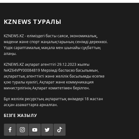
KZNEWS ТУРАЛЫ
KZNEWS.KZ - еліміздегі басты саяси, экономикалық,
мәдени және спорт жаңалықтарының сенімді дереккөзі.
Үздік сараптамалық мақала мен шынайы сұқбаттың
алаңы.
KZNEWS.KZ ақпарат агенттігі 29.12.2023 жылғы
№KZ64VPY00084819 Мерзімді баспасөз басылымын,
ақпараттық агенттікті және желілік басылымды есепке
қою туралы куәлігі, Ақпарат және коммуникация
министрлігінің Ақпарат комитетімен берілген.
Бұл желілік ресурстың ақпараттық өнімдері 18 жастан
асқан азаматтарға арналған.
БІЗГЕ ЖАЗЫЛУ