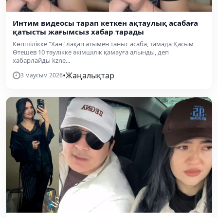
Интим видеосы тарап кеткен ақтаулық асабаға
қатысты жағымсыз хабар тарады
Көпшілікке "Хан" лақап атымен таныс асаба, тамада Қасым
Өтешев 10 тәулікке әкімшілік қамауға алынды, деп
хабарлайды kzne...
•
Жаңалықтар
3 маусым 2026