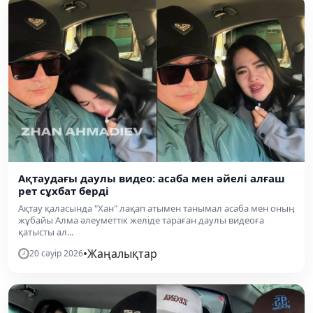
Ақтаудағы даулы видео: асаба мен әйелі алғаш
рет сұхбат берді
Ақтау қаласында "Хан" лақап атымен танымал асаба мен оның
жұбайы Алма әлеуметтік желіде тараған даулы видеоға
қатысты ал...
•
Жаңалықтар
20 сәуір 2026