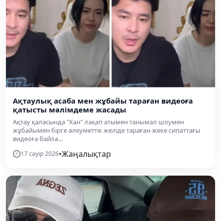
Ақтаулық асаба мен жұбайы тараған видеоға
қатысты мәлімдеме жасады
Ақтау қаласында "Хан" лақап атымен танымал шоумен
жұбайымен бірге әлеуметтік желіде тараған жеке сипаттағы
видеоға байла...
•
Жаңалықтар
17 сәуір 2026