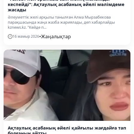
кеспейді": Ақтаулық асабаның әйелі мәлімдеме
жасады
Әлеуметтік желі арқылы танылған Алма Мырзабекова
парақшасында жаңа жазба жариялады, деп хабарлайды
kznews.kz. "Кейде п...
•
Жаңалықтар
16 мамыр 2026
Ақтаулық асабаның әйелі қайғылы жағдайға тап
болғанын айтты