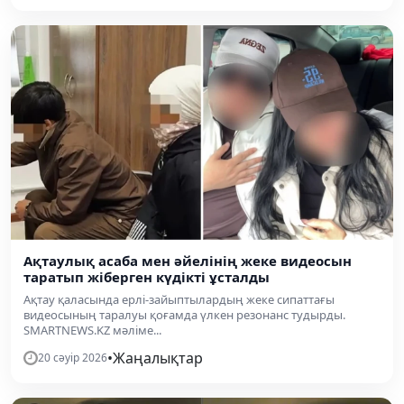
Ақтаулық асаба мен әйелінің жеке видеосын
таратып жіберген күдікті ұсталды
Ақтау қаласында ерлі-зайыптылардың жеке сипаттағы
видеосының таралуы қоғамда үлкен резонанс тудырды.
SMARTNEWS.KZ мәліме...
•
Жаңалықтар
20 сәуір 2026