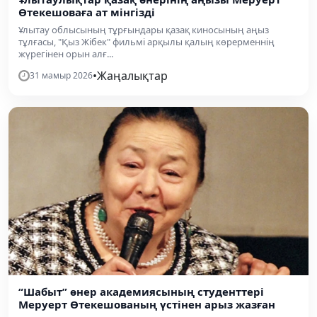
Өтекешоваға ат мінгізді
Ұлытау облысының тұрғындары қазақ киносының аңыз
тұлғасы, "Қыз Жібек" фильмі арқылы қалың көрерменнің
жүрегінен орын алғ...
•
Жаңалықтар
31 мамыр 2026
“Шабыт” өнер академиясының студенттері
Меруерт Өтекешованың үстінен арыз жазған