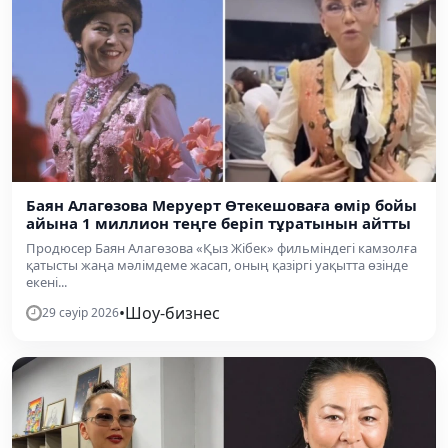
Баян Алагөзова Меруерт Өтекешоваға өмір бойы
айына 1 миллион теңге беріп тұратынын айтты
Продюсер Баян Алагөзова «Қыз Жібек» фильміндегі камзолға
қатысты жаңа мәлімдеме жасап, оның қазіргі уақытта өзінде
екені...
•
Шоу-бизнес
29 сәуір 2026