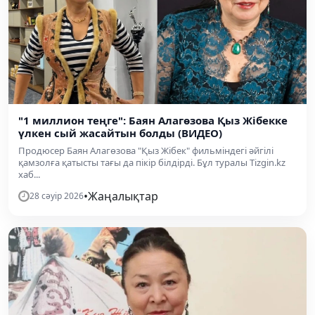
"1 миллион теңге": Баян Алагөзова Қыз Жібекке
үлкен сый жасайтын болды (ВИДЕО)
Продюсер Баян Алагөзова "Қыз Жібек" фильміндегі әйгілі
қамзолға қатысты тағы да пікір білдірді. Бұл туралы Tizgin.kz
хаб...
•
Жаңалықтар
28 сәуір 2026