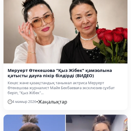
Меруерт Өтекешова "Қыз Жібек" қамзолына
қатысты дауға пікір білдірді (ВИДЕО)
Кеңес және қазақстандық танымал актриса Меруерт
Өтекешова журналист Майя Бекбаеваға эксклюзив сұхбат
беріп, "Қыз Жібек"...
•
Жаңалықтар
4 мамыр 2026