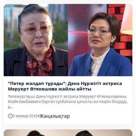
"Пәтер жалдап тұрады": Дана Нұржігіт актриса
Меруерт Өтекешова жайлы айтты
Тележүргізуші Дана Нұржігіт актриса Меруерт Өтекешованың
Майя Бекбаеваға берген сұхбатына қатысты өз пікірін білдірді,
д...
•
Жаңалықтар
5 мамыр 2026