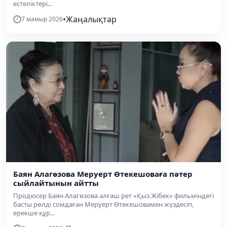
естеліктері...
•
Жаңалықтар
7 мамыр 2026
Баян Алагөзова Меруерт Өтекешоваға пәтер
сыйлайтынын айтты
Продюсер Баян Алагөзова алғаш рет «Қыз Жібек» фильміндегі
басты рөлді сомдаған Меруерт Өтекешовамен жүздесіп,
ерекше құр...