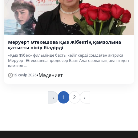
Меруерт Өтекешова Қыз Жібектің қамзолына
қатысты пікір білдірді
«Қыз Жібек» фильмінде басты кейіпкерді сомдаған актриса
Меруерт Өтекешева продюсер Баян Алагөзованың иелігіндегі
қамзолғ...
•
Мәдениет
19 сәуір 2026
‹
1
2
›