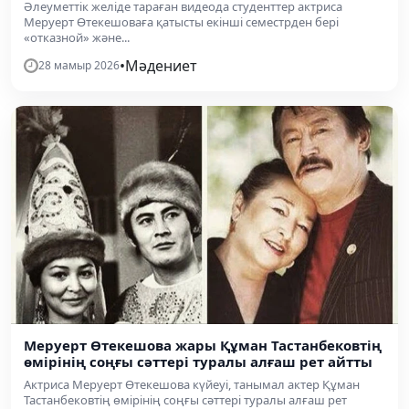
Әлеуметтік желіде тараған видеода студенттер актриса
Меруерт Өтекешоваға қатысты екінші семестрден бері
«отказной» және...
•
Мәдениет
28 мамыр 2026
Меруерт Өтекешова жары Құман Тастанбековтің
өмірінің соңғы сәттері туралы алғаш рет айтты
Актриса Меруерт Өтекешова күйеуі, танымал актер Құман
Тастанбековтің өмірінің соңғы сәттері туралы алғаш рет