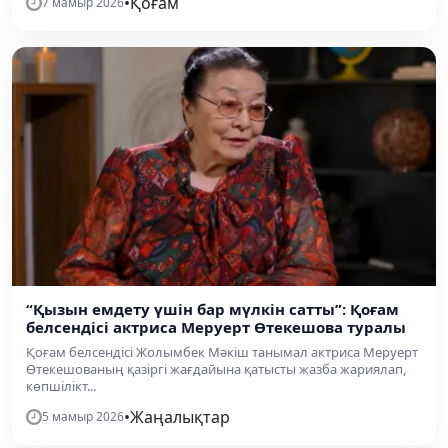
•
Қоғам
7 мамыр 2026
“Қызын емдету үшін бар мүлкін сатты”: Қоғам
белсендісі актриса Меруерт Өтекешова туралы
Қоғам белсендісі Жолымбек Мәкіш танымал актриса Меруерт
Өтекешованың қазіргі жағдайына қатысты жазба жариялап,
көпшілікт...
•
Жаңалықтар
5 мамыр 2026