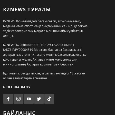
KZNEWS ТУРАЛЫ
KZNEWS.KZ - еліміздегі басты саяси, экономикалық,
мәдени және спорт жаңалықтарының сенімді дереккөзі.
Үздік сараптамалық мақала мен шынайы сұқбаттың
алаңы.
KZNEWS.KZ ақпарат агенттігі 29.12.2023 жылғы
№KZ64VPY00084819 Мерзімді баспасөз басылымын,
ақпараттық агенттікті және желілік басылымды есепке
қою туралы куәлігі, Ақпарат және коммуникация
министрлігінің Ақпарат комитетімен берілген.
Бұл желілік ресурстың ақпараттық өнімдері 18 жастан
асқан азаматтарға арналған.
БІЗГЕ ЖАЗЫЛУ
БАЙЛАНЫС