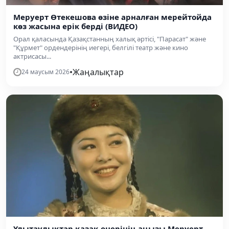
Меруерт Өтекешова өзіне арналған мерейтойда
көз жасына ерік берді (ВИДЕО)
Орал қаласында Қазақстанның халық әртісі, "Парасат" және
"Құрмет" ордендерінің иегері, белгілі театр және кино
актрисасы...
•
Жаңалықтар
24 маусым 2026
Ұлытаулықтар қазақ өнерінің аңызы Меруерт