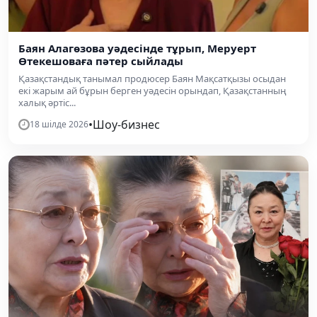
Баян Алагөзова уәдесінде тұрып, Меруерт
Өтекешоваға пәтер сыйлады
Қазақстандық танымал продюсер Баян Мақсатқызы осыдан
екі жарым ай бұрын берген уәдесін орындап, Қазақстанның
халық әртіс...
•
Шоу-бизнес
18 шілде 2026