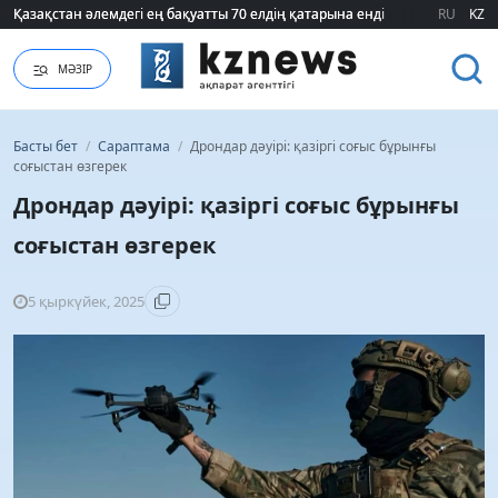
Қазақстан әлемдегі ең бақуатты 70 елдің қатарына енді
Қазақстан әлемдегі ең бақуатты 70 елдің қатарына енді
RU
KZ
МӘЗІР
Басты бет
/
Сараптама
/
Дрондар дәуірі: қазіргі соғыс бұрынғы
соғыстан өзгерек
Дрондар дәуірі: қазіргі соғыс бұрынғы
соғыстан өзгерек
5 қыркүйек, 2025