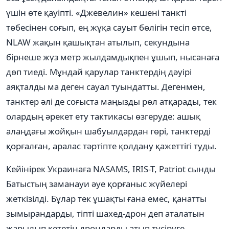
үшін өте қауіпті. «Джевелин» кешені танкті
төбесінен соғып, ең жұқа сауыт бөлігін тесіп өтсе,
NLAW жақын қашықтан атылып, секундына
бірнеше жүз метр жылдамдықпен ұшып, нысанаға
дөп тиеді. Мұндай қарулар танктердің дәуірі
аяқталды ма деген сауал туындатты. Дегенмен,
танктер әлі де соғыста маңызды рөл атқарады, тек
олардың әрекет ету тактикасы өзгеруде: ашық
алаңдағы жойқын шабуылдардан гөрі, танктерді
қорғалған, аралас тәртіпте қолдану қажеттігі туды.
Кейінірек Украинаға NASAMS, IRIS-T, Patriot сынды
Батыстың заманауи әуе қорғаныс жүйелері
жеткізілді. Бұлар тек ұшақты ғана емес, қанатты
зымырандарды, тіпті шахед-дрон деп аталатын
жарылып кететін дрондарды атып түсіруге