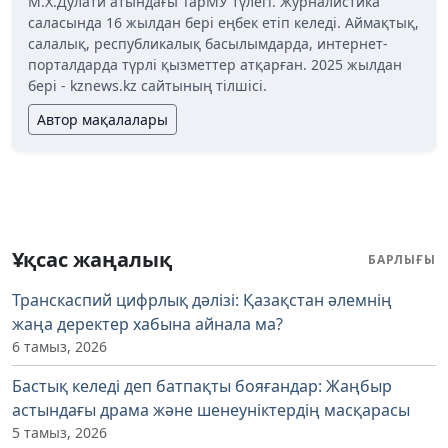
М.Х.Дулати атындағы ТарМУ түлегі. Журналистика
саласында 16 жылдан бері еңбек етіп келеді. Аймақтық,
салалық, республикалық басылымдарда, интернет-
порталдарда түрлі қызметтер атқарған. 2025 жылдан
бері - kznews.kz сайтының тілшісі.
Автор мақалалары
Ұқсас жаңалық
БАРЛЫҒЫ
Транскаспий цифрлық дәлізі: Қазақстан әлемнің
жаңа деректер хабына айнала ма?
6 тамыз, 2026
Бастық келеді деп батпақты бояғандар: Жаңбыр
астындағы драма және шенеуніктердің масқарасы
5 тамыз, 2026