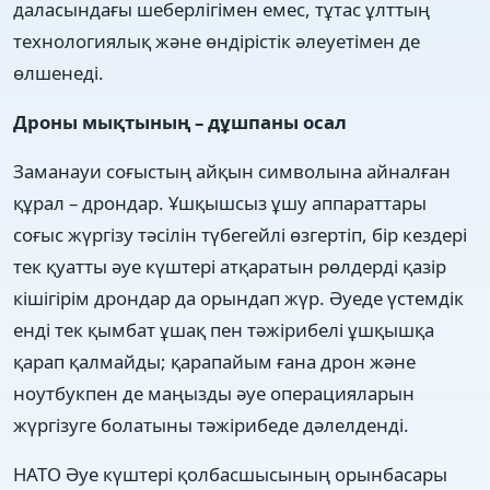
даласындағы шеберлігімен емес, тұтас ұлттың
технологиялық және өндірістік әлеуетімен де
өлшенеді.
Дроны мықтының – дұшпаны осал
Заманауи соғыстың айқын символына айналған
құрал – дрондар. Ұшқышсыз ұшу аппараттары
соғыс жүргізу тәсілін түбегейлі өзгертіп, бір кездері
тек қуатты әуе күштері атқаратын рөлдерді қазір
кішігірім дрондар да орындап жүр. Әуеде үстемдік
енді тек қымбат ұшақ пен тәжірибелі ұшқышқа
қарап қалмайды; қарапайым ғана дрон және
ноутбукпен де маңызды әуе операцияларын
жүргізуге болатыны тәжірибеде дәлелденді.
НАТО Әуе күштері қолбасшысының орынбасары