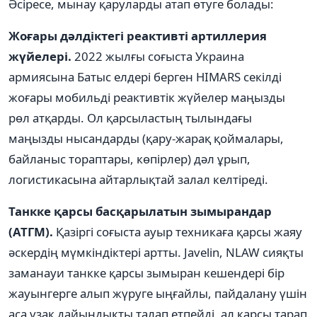
Әсіресе, мынау қаруларды атап өтуге болады:
Жоғары дәлдіктегі реактивті артиллерия
жүйелері.
2022 жылғы соғыста Украина
армиясына Батыс елдері берген HIMARS секілді
жоғары мобильді реактивтік жүйелер маңызды
рөл атқарды. Ол қарсыластың тылындағы
маңызды нысандарды (қару-жарақ қоймалары,
байланыс тораптары, көпірлер) дәл ұрып,
логистикасына айтарлықтай залал келтіреді.
Танкке қарсы басқарылатын зымырандар
(АТГМ).
Қазіргі соғыста ауыр техникаға қарсы жаяу
әскердің мүмкіндіктері артты. Javelin, NLAW сияқты
заманауи танкке қарсы зымыран кешендері бір
жауынгерге алып жүруге ыңғайлы, пайдалану үшін
аса ұзақ дайындықты талап етпейді, ал қарсы тарап