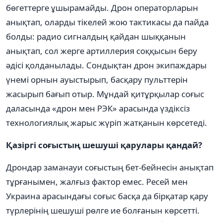
бөгеттерге ұшырамайды. Дрон операторларын
анықтап, оларды тікелей жою тактикасы да пайда
болды: радио сигналдың қайдан шыққанын
анықтап, сол жерге артиллерия соққысын беру
әдісі қолданылады. Сондықтан дрон экипаждары
үнемі орнын ауыстырып, басқару пульттерін
жасырып бағып отыр. Мұндай қитұрқылар соғыс
даласында «дрон мен РЭК» арасында үздіксіз
технологиялық жарыс жүріп жатқанын көрсетеді.
Қазіргі соғыстың шешуші қарулары қандай?
Дрондар заманауи соғыстың бет-бейнесін анықтап
тұрғанымен, жалғыз фактор емес. Ресей мен
Украина арасындағы соғыс басқа да бірқатар қару
түрлерінің шешуші рөлге ие болғанын көрсетті.