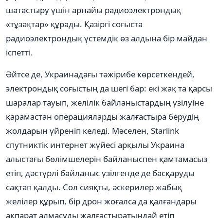
шатастыру үшін арнайы радиоэлектрондық
«тұзақтар» құрады. Қазіргі соғыста
радиоэлектрондық үстемдік өз алдына бір майдан
іспетті.
Әйтсе де, Украинадағы тәжірибе көрсеткендей,
электрондық соғыстың да шегі бар: екі жақ та қарсы
шаралар тауып, желілік байланыстардың үзілуіне
қарамастан операцияларды жалғастыра берудің
жолдарын үйреніп келеді. Мәселен, Starlink
спутниктік интернет жүйесі арқылы Украина
алыстағы бөлімшелерін байланыспен қамтамасыз
етіп, дәстүрлі байланыс үзілгенде де басқаруды
сақтап қалды. Сол сияқты, әскерилер жабық
желілер құрып, бір дрон жоғалса да қалғандары
ақпарат алмасуды жалғастыратындай етіп