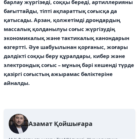
барлау жүргізеді, соққы береді, артиллерияны
бағыттайды, тіпті ақпараттық соғысқа да
қатысады. Арзан, қолжетімді дрондардың
массалық қолданылуы соғыс жүргізудің
экономикалық және тактикалық канондарын
өзгертті. Әуе шабуылынан қорғаныс, жоғары
дәлдікті соққы беру құралдары, кибер және
электрондық соғыс – мұның бәрі кешенді түрде
қазіргі соғыстың ажырамас бөліктеріне
айналды.
Азамат Қойшығара