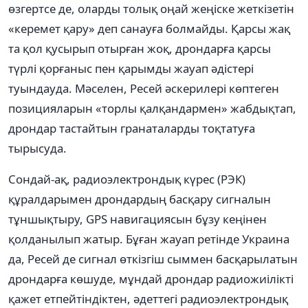
өзгертсе де, оларды толық оңай жеңіске жеткізетін
«керемет қару» деп санауға болмайды. Қарсы жақ
та қол қусырып отырған жоқ, дрондарға қарсы
түрлі қорғаныс пен қарымды жауап әдістері
туындауда. Мәселен, Ресей әскерилері көптеген
позицияларын «торлы қалқандармен» жабдықтап,
дрондар тастайтын гранаталарды тоқтатуға
тырысуда.
Сондай-ақ, радиоэлектрондық күрес (РЭК)
құралдарымен дрондардың басқару сигналын
тұншықтыру, GPS навигациясын бұзу кеңінен
қолданылып жатыр. Бұған жауап ретінде Украина
да, Ресей де сигнал өткізгіш сыммен басқарылатын
дрондарға көшуде, мұндай дрондар радиожиілікті
қажет етпейтіндіктен, әдеттегі радиоэлектрондық