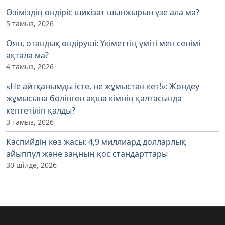
Өзіміздің өндіріс шикізат шынжырын үзе ала ма?
5 тамыз, 2026
Оян, отандық өндіруші: Үкіметтің үміті мен сенімі
ақтала ма?
4 тамыз, 2026
«Не айтқанымды істе, не жұмыстан кет!»: Жөндеу
жұмысына бөлінген ақша кімнің қалтасында
кептетіліп қалды?
3 тамыз, 2026
Каспийдің көз жасы: 4,9 миллиард долларлық
айыппұл және заңның қос стандарттары
30 шілде, 2026