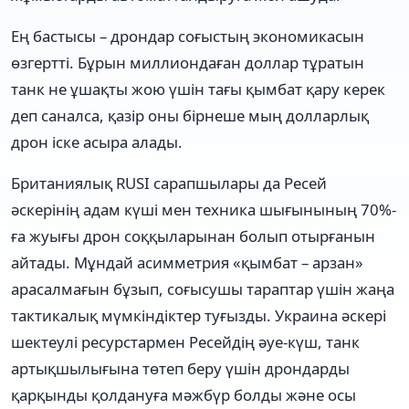
Ең бастысы – дрондар соғыстың экономикасын
өзгертті. Бұрын миллиондаған доллар тұратын
танк не ұшақты жою үшін тағы қымбат қару керек
деп саналса, қазір оны бірнеше мың долларлық
дрон іске асыра алады.
Британиялық RUSI сарапшылары да Ресей
әскерінің адам күші мен техника шығынының 70%-
ға жуығы дрон соққыларынан болып отырғанын
айтады. Мұндай асимметрия «қымбат – арзан»
арасалмағын бұзып, соғысушы тараптар үшін жаңа
тактикалық мүмкіндіктер туғызды. Украина әскері
шектеулі ресурстармен Ресейдің әуе-күш, танк
артықшылығына төтеп беру үшін дрондарды
қарқынды қолдануға мәжбүр болды және осы