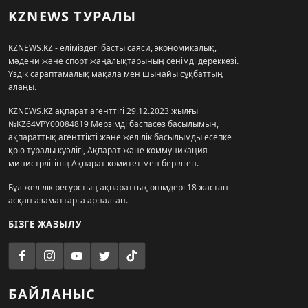
KZNEWS ТУРАЛЫ
KZNEWS.KZ - еліміздегі басты саяси, экономикалық,
мәдени және спорт жаңалықтарының сенімді дереккөзі.
Үздік сараптамалық мақала мен шынайы сұқбаттың
алаңы.
KZNEWS.KZ ақпарат агенттігі 29.12.2023 жылғы
№KZ64VPY00084819 Мерзімді баспасөз басылымын,
ақпараттық агенттікті және желілік басылымды есепке
қою туралы куәлігі, Ақпарат және коммуникация
министрлігінің Ақпарат комитетімен берілген.
Бұл желілік ресурстың ақпараттық өнімдері 18 жастан
асқан азаматтарға арналған.
БІЗГЕ ЖАЗЫЛУ
БАЙЛАНЫС