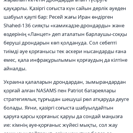
қауқарлы. Қазіргі соғыста күн сайын дерлік әуеден
шабуыл қаупі бар: Ресей жағы Иран өндірген
Shahed-136 сияқты «камикадзе-дрондарды» және
өздерінің «Ланцет» деп аталатын барлаушы-соққы
беруші дрондарын көп қолдануда. Сол себепті
тиімді әуе қорғанысы тек әскери нысандарды ғана
емес, қала инфрақұрылымын қорғаудың да кілтіне
айналды.
Украина қалаларын дрондардан, зымырандардан
қорғай алған NASAMS пен Patriot батареялары
стратегиялық тұрғыдан шешуші рөл атқаруда деуге
болады. Яғни, қазіргі соғыста шабуылдайтын
қаруға қарсы қорғаныс қаруы да сондай маңызға
ие: кімнің әуе-қорғаныс жүйесі мықты, сол жау