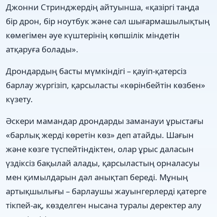
Джонни Стринджердің айтуынша, «қазіргі таңда
бір дрон, бір ноутбук және сәл шығармашылықтың
көмегімен әуе күштерінің көпшілік міндетін
атқаруға болады».
Дрондардың басты мүмкіндігі – қауіп-қатерсіз
барлау жүргізіп, қарсыласты «көрінбейтін көзбен»
күзету.
Әскери мамандар дрондарды заманауи ұрыстағы
«барлық жерді көретін көз» деп атайды. Шағын
және көзге түспейтіндіктен, олар ұрыс даласын
үздіксіз бақылай алады, қарсыластың орналасуы
мен қимылдарын дәл анықтап береді. Мұның
артықшылығы – барлаушы жауынгерлерді қатерге
тікпей-ақ, көзделген нысана туралы деректер алу