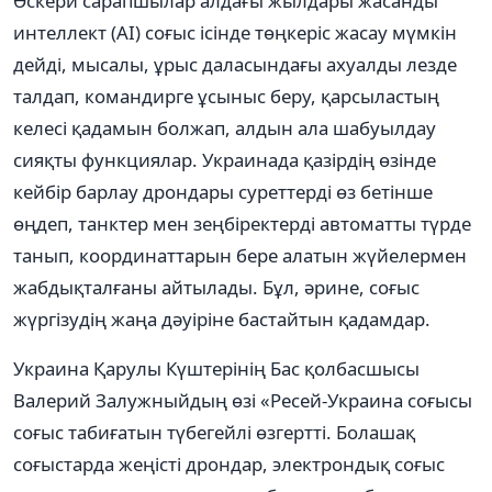
Әскери сарапшылар алдағы жылдары жасанды
интеллект (AI) соғыс ісінде төңкеріс жасау мүмкін
дейді, мысалы, ұрыс даласындағы ахуалды лезде
талдап, командирге ұсыныс беру, қарсыластың
келесі қадамын болжап, алдын ала шабуылдау
сияқты функциялар. Украинада қазірдің өзінде
кейбір барлау дрондары суреттерді өз бетінше
өңдеп, танктер мен зеңбіректерді автоматты түрде
танып, координаттарын бере алатын жүйелермен
жабдықталғаны айтылады. Бұл, әрине, соғыс
жүргізудің жаңа дәуіріне бастайтын қадамдар.
Украина Қарулы Күштерінің Бас қолбасшысы
Валерий Залужныйдың өзі «Ресей-Украина соғысы
соғыс табиғатын түбегейлі өзгертті. Болашақ
соғыстарда жеңісті дрондар, электрондық соғыс