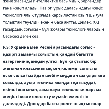
және жасанды интеллектке басымдық бергендер
ғана жеңіп алады. Қазіргі ұрыс даласындағы жеңіс
технологиялық тұрғыда қарсыластан озып шығуға
толықтай тәуелді» екенін баса айтты. Демек, XXI
ғасырдың соғысы – бұл жоғары технологиялардың
бәсекесі деген сөз.
P.S: Украина мен Ресей арасындағы соғыс –
қазіргі заманғы соғыстың қандай бағытта
өзгергенінің айқын үлгісі. Бұл қақтығыс бір
жағынан классикалық кең көлемді соғысты
еске салса (майдан шебі мыңдаған шақырымға
созылды, ауыр техника мыңдап қатысуда),
екінші жағынан, заманауи технологияларсыз
жеңісті көзге елестету мүмкін еместігін
дәлелдеді. Дрондар басты рөлге шықты: олар