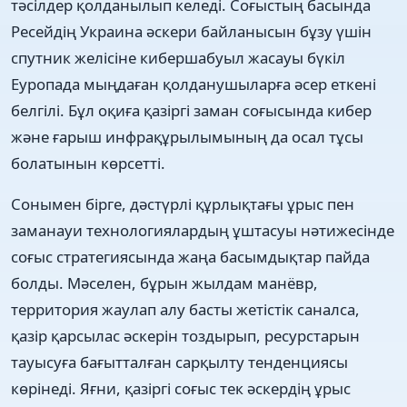
тәсілдер қолданылып келеді. Соғыстың басында
Ресейдің Украина әскери байланысын бұзу үшін
спутник желісіне кибершабуыл жасауы бүкіл
Еуропада мыңдаған қолданушыларға әсер еткені
белгілі. Бұл оқиға қазіргі заман соғысында кибер
және ғарыш инфрақұрылымының да осал тұсы
болатынын көрсетті.
Сонымен бірге, дәстүрлі құрлықтағы ұрыс пен
заманауи технологиялардың ұштасуы нәтижесінде
соғыс стратегиясында жаңа басымдықтар пайда
болды. Мәселен, бұрын жылдам манёвр,
территория жаулап алу басты жетістік саналса,
қазір қарсылас әскерін тоздырып, ресурстарын
тауысуға бағытталған сарқылту тенденциясы
көрінеді. Яғни, қазіргі соғыс тек әскердің ұрыс