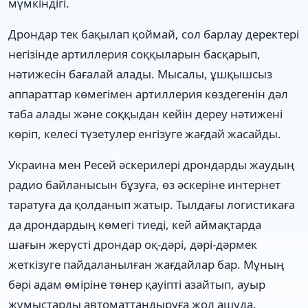
мүмкіндігі.
Дрондар тек бақылап қоймай, сол барлау деректері
негізінде артиллерия соққыларын басқарып,
нәтижесін бағалай алады. Мысалы, ұшқышсыз
аппараттар көмегімен артиллерия көздегенін дәл
таба алады және соққыдан кейін дереу нәтижені
көріп, келесі түзетулер енгізуге жағдай жасайды.
Украина мен Ресей әскерилері дрондарды жаудың
радио байланысын бұзуға, өз әскеріне интернет
таратуға да қолданып жатыр. Тылдағы логистикаға
да дрондардың көмегі тиеді, кей аймақтарда
шағын жерүсті дрондар оқ-дәрі, дәрі-дәрмек
жеткізуге пайдаланылған жағдайлар бар. Мұның
бәрі адам өміріне төнер қауіпті азайтып, ауыр
жұмыстарды автоматтандыруға жол ашуда.