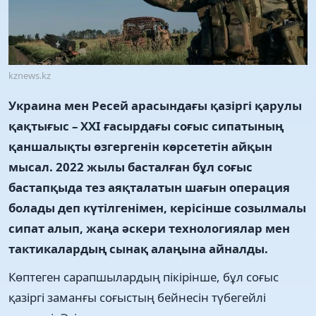
kznews.kz
Украина мен Ресей арасындағы қазіргі қарулы
қақтығыс – ХХІ ғасырдағы соғыс сипатының
қаншалықты өзгергенін көрсететін айқын
мысал. 2022 жылы басталған бұл соғыс
бастапқыда тез аяқталатын шағын операция
болады деп күтілгенімен, керісінше созылмалы
сипат алып, жаңа әскери технологиялар мен
тактикалардың сынақ алаңына айналды.
Көптеген сарапшылардың пікірінше, бұл соғыс
қазіргі заманғы соғыстың бейнесін түбегейлі