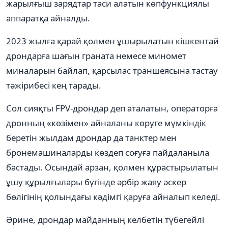
жарылғыш зарядтар таси алатын көпфункциялы
аппаратқа айналды.
2023 жылға қарай қолмен ұшырылатын кішкентай
дрондарға шағын граната немесе миномет
миналарын байлап, қарсылас траншеясына тастау
тәжірибесі кең тарады.
Сол сияқты FPV-дрондар деп аталатын, операторға
дронның «көзімен» айналаны көруге мүмкіндік
беретін жылдам дрондар да танктер мен
бронемашиналарды көздеп соғуға пайдаланыла
бастады. Осындай арзан, қолмен құрастырылатын
ұшу құрылғылары бүгінде әрбір жаяу әскер
бөлігінің қолындағы кәдімгі қаруға айналып келеді.
Әрине, дрондар майданның келбетін түбегейлі