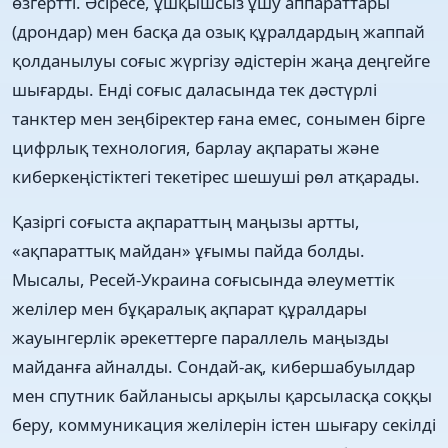
өзгертті. Әсіресе, ұшқышсыз ұшу аппараттары
(дрондар) мен басқа да озық құралдардың жаппай
қолданылуы соғыс жүргізу әдістерін жаңа деңгейге
шығарды. Енді соғыс даласында тек дәстүрлі
танктер мен зеңбіректер ғана емес, сонымен бірге
цифрлық технология, барлау ақпараты және
киберкеңістіктегі текетірес шешуші рөл атқарады.
Қазіргі соғыста ақпараттың маңызы артты,
«ақпараттық майдан» ұғымы пайда болды.
Мысалы, Ресей-Украина соғысында әлеуметтік
желілер мен бұқаралық ақпарат құралдары
жауынгерлік әрекеттерге параллель маңызды
майданға айналды. Сондай-ақ, кибершабуылдар
мен спутник байланысы арқылы қарсыласқа соққы
беру, коммуникация желілерін істен шығару секілді