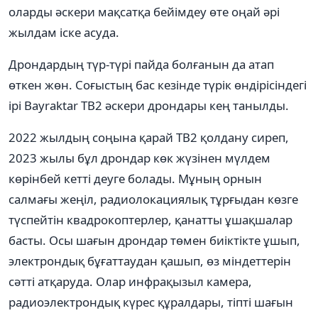
оларды әскери мақсатқа бейімдеу өте оңай әрі
жылдам іске асуда.
Дрондардың түр-түрі пайда болғанын да атап
өткен жөн. Соғыстың бас кезінде түрік өндірісіндегі
ірі Bayraktar TB2 әскери дрондары кең танылды.
2022 жылдың соңына қарай TB2 қолдану сиреп,
2023 жылы бұл дрондар көк жүзінен мүлдем
көрінбей кетті деуге болады. Мұның орнын
салмағы жеңіл, радиолокациялық тұрғыдан көзге
түспейтін квадрокоптерлер, қанатты ұшақшалар
басты. Осы шағын дрондар төмен биіктікте ұшып,
электрондық бұғаттаудан қашып, өз міндеттерін
сәтті атқаруда. Олар инфрақызыл камера,
радиоэлектрондық күрес құралдары, тіпті шағын