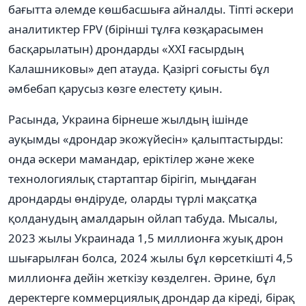
бағытта әлемде көшбасшыға айналды. Тіпті әскери
аналитиктер FPV (бірінші тұлға көзқарасымен
басқарылатын) дрондарды «XXI ғасырдың
Калашниковы» деп атауда. Қазіргі соғысты бұл
әмбебап қарусыз көзге елестету қиын.
Расында, Украина бірнеше жылдың ішінде
ауқымды «дрондар экожүйесін» қалыптастырды:
онда әскери мамандар, еріктілер және жеке
технологиялық стартаптар бірігіп, мыңдаған
дрондарды өндіруде, оларды түрлі мақсатқа
қолданудың амалдарын ойлап табуда. Мысалы,
2023 жылы Украинада 1,5 миллионға жуық дрон
шығарылған болса, 2024 жылы бұл көрсеткішті 4,5
миллионға дейін жеткізу көзделген. Әрине, бұл
деректерге коммерциялық дрондар да кіреді, бірақ