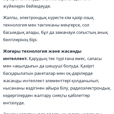
жүйелерін бейімдеуде.
Жалпы, электрондық күресте кім қазір озық
технология мен тактиканы меңгерсе, сол
басымдық алады, бұл да заманауи соғыстың анық
белгілерінің бірі.
Жоғары технология және жасанды
интеллект.
Қарудың тек түрі ғана емес, сапасы
мен «ақылдығы» да шешуші болуда. Қазіргі
басқарылатын ракеталар мен оқ-дәрілерде
жасанды интеллект элементтері қолданылып,
нысананы өздігінен айыра білу, радиоэлектрондық
кедергілерден жалтару сияқты қабілеттер
енгізілуде.