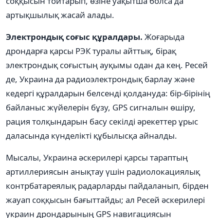
соққысын тойтарып, өзіне уақытша болса да
артықшылық жасай алады.
Электрондық соғыс құралдары.
Жоғарыда
дрондарға қарсы РЭК туралы айттық, бірақ
электрондық соғыстың ауқымы одан да кең. Ресей
де, Украина да радиоэлектрондық барлау және
кедергі құралдарын белсенді қолдануда: бір-бірінің
байланыс жүйелерін бұзу, GPS сигналын өшіру,
рация толқындарын басу секілді әрекеттер ұрыс
даласында күнделікті құбылысқа айналды.
Мысалы, Украина әскерилері қарсы тараптың
артиллериясын анықтау үшін радиолокациялық
контрбатареялық радарларды пайдаланып, бірден
жауап соққысын бағыттайды; ал Ресей әскерилері
украин дрондарының GPS навигациясын