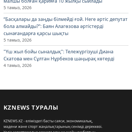
малшы болған қарияға 10 жылқы сыйлады
5 тамыз, 2026
“Басқалары да заңды білмейді ғой. Неге әртіс депутат
бола алмайды?”: Баян Алагөзова әртістерді
сынағандарға қарсы шықты
5 тамыз, 2026
"Үш жыл бойы сыналдық": Тележүргізуші Диана
Скатова мен Сұлтан Нұрбеков шаңырақ көтерді
4 тамыз, 2026
KZNEWS ТУРАЛЫ
KZNEWS.KZ - еліміздегі басты саяси, экономикалық,
мәдени және спорт жаңалықтарының сенімді дереккөзі.