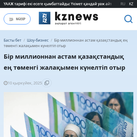
ҮААЖ тарифі екі есеге қымбаттайды: Үкімет қандай уәж айтады?
ҮААЖ тарифі екі есеге қымбаттайды: Үкімет қандай уәж айтады?
RU
KZ
МӘЗІР
Басты бет
/
Шоу-бизнес
/
Бір миллионнан астам қазақстандық ең
төменгі жалақымен күнелтіп отыр
Бір миллионнан астам қазақстандық
ең төменгі жалақымен күнелтіп отыр
10 қыркүйек, 2025