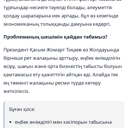
тұрғындар несиеге тәуелді болады, әлеуметтік
қолдау шараларына иек артады, бұл өз кезегінде
экономиканың толыққанды дамуына кедергі.
Проблеманың шешімін қайдан табамыз?
Президент Қасым-Жомарт Тоқаев өз Жолдауында
бірнеше рет жалақыны арттыру, еңбек өнімділігін
өсіру, шағын және орта бизнестің табысты болуын
қамтамасыз ету қажеттігін айтқан еді. Алайда тек
ең төменгі жалақыны ресми түрде көтеру
жеткіліксіз.
Бұған қоса:
еңбек өнімділігі мен кәсіпорын табысына