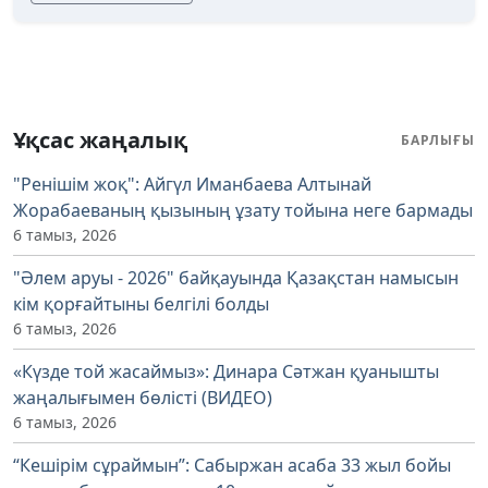
Ұқсас жаңалық
БАРЛЫҒЫ
"Ренішім жоқ": Айгүл Иманбаева Алтынай
Жорабаеваның қызының ұзату тойына неге бармады
6 тамыз, 2026
"Әлем аруы - 2026" байқауында Қазақстан намысын
кім қорғайтыны белгілі болды
6 тамыз, 2026
«Күзде той жасаймыз»: Динара Сәтжан қуанышты
жаңалығымен бөлісті (ВИДЕО)
6 тамыз, 2026
“Кешірім сұраймын”: Сабыржан асаба 33 жыл бойы