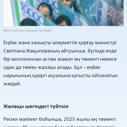
Фото иллюстрация: kznews
Еңбек және халықты әлеуметтік қорғау министрі
Светлана Жақыпованың айтуынша, бүгінде елде
бір миллионнан астам азамат ең төменгі немесе
одан да төмен жалақы алады. Бұл – еңбек
нарығының қазіргі ахуалына қатысты ойланатын
жағдай.
Жалақы шегіндегі түйткіл
Ресми мәлімет бойынша, 2025 жылы ең төменгі