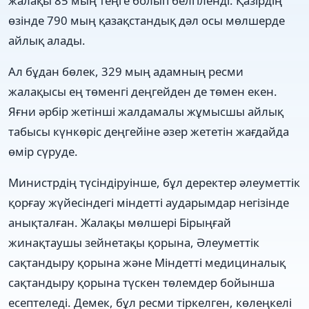
жалақы 85 мың теңге болып белгіленді. Қазірдің
өзінде 790 мың қазақстандық дәл осы мөлшерде
айлық алады.
Ал бұдан бөлек, 329 мың адамның ресми
жалақысы ең төменгі деңгейден де төмен екен.
Яғни әрбір жетінші жалдамалы жұмысшы айлық
табысы күнкөріс деңгейіне әзер жететін жағдайда
өмір сүруде.
Министрдің түсіндіруінше, бұл деректер әлеуметтік
қорғау жүйесіндегі міндетті аударымдар негізінде
анықталған. Жалақы мөлшері Бірыңғай
жинақтаушы зейнетақы қорына, Әлеуметтік
сақтандыру қорына және Міндетті медициналық
сақтандыру қорына түскен төлемдер бойынша
есептеледі. Демек, бұл ресми тіркелген, көлеңкелі