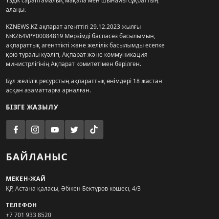
Үздік сараптамалық мақала мен шынайы сұқбаттың
алаңы.
KZNEWS.KZ ақпарат агенттігі 29.12.2023 жылғы
№KZ64VPY00084819 Мерзімді баспасөз басылымын,
ақпараттық агенттікті және желілік басылымды есепке
қою туралы куәлігі, Ақпарат және коммуникация
министрлігінің Ақпарат комитетімен берілген.
Бұл желілік ресурстың ақпараттық өнімдері 18 жастан
асқан азаматтарға арналған.
БІЗГЕ ЖАЗЫЛУ
БАЙЛАНЫС
МЕКЕН-ЖАЙ
ҚР, Астана қаласы, Әбікен Бектұров көшесі, 4/3
ТЕЛЕФОН
+7 701 933 8520