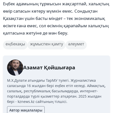
Еңбек адамының тұрмысын жақсартпай, халықтың
өмір сапасын көтеру мүмкін емес. Сондықтан
Қазақстан үшін басты міндет – тек экономикалық
өсімге ғана емес, сол өсімнің қарапайым халықтың
қалтасына жетуіне де мән беру.
еңбекақы
жұмыспен қамту
әлеумет
Азамат Қойшығара
М.Х.Дулати атындағы ТарМУ түлегі. Журналистика
саласында 16 жылдан бері еңбек етіп келеді. Аймақтық,
салалық, республикалық басылымдарда, интернет-
порталдарда түрлі қызметтер атқарған. 2025 жылдан
бері - kznews.kz сайтының тілшісі.
Автор мақалалары