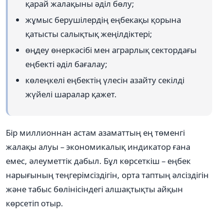
қарай жалақыны әділ бөлу;
жұмыс берушілердің еңбекақы қорына
қатысты салықтық жеңілдіктері;
өңдеу өнеркәсібі мен аграрлық сектордағы
еңбекті әділ бағалау;
көлеңкелі еңбектің үлесін азайту секілді
жүйелі шаралар қажет.
Бір миллионнан астам азаматтың ең төменгі
жалақы алуы – экономикалық индикатор ғана
емес, әлеуметтік дабыл. Бұл көрсеткіш – еңбек
нарығының теңгерімсіздігін, орта таптың әлсіздігін
және табыс бөлінісіндегі алшақтықты айқын
көрсетіп отыр.