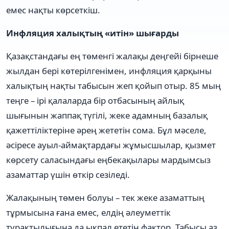
емес нақты көрсеткіш.
Инфляция халықтың «итін» шығарды
Қазақстандағы ең төменгі жалақы деңгейі бірнеше
жылдан бері көтерілгенімен, инфляция қарқыны
халықтың нақты табысын жеп қойып отыр. 85 мың
теңге – ірі қалаларда бір отбасының айлық
шығынын жаппақ түгілі, жеке адамның базалық
қажеттіліктеріне әрең жететін сома. Бұл мәселе,
әсіресе ауыл-аймақтардағы жұмысшылар, қызмет
көрсету саласындағы еңбекақылары мардымсыз
азаматтар үшін өткір сезіледі.
Жалақының төмен болуы – тек жеке азаматтың
тұрмысына ғана емес, елдің әлеуметтік
тұрақтылығына да ықпал ететін фактор. Табысы аз