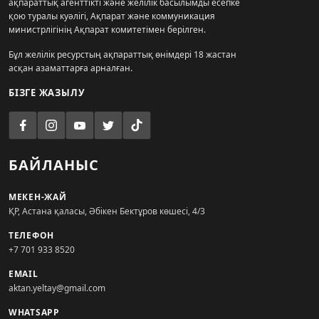
ақпараттық агенттікті және желілік басылымды есепке
қою туралы куәлігі, Ақпарат және коммуникация
министрлігінің Ақпарат комитетімен берілген.
Бұл желілік ресурстың ақпараттық өнімдері 18 жастан
асқан азаматтарға арналған.
БІЗГЕ ЖАЗЫЛУ
БАЙЛАНЫС
МЕКЕН-ЖАЙ
ҚР, Астана қаласы, Әбікен Бектұров көшесі, 4/3
ТЕЛЕФОН
+7 701 933 8520
EMAIL
aktan.yeltay@gmail.com
WHATSAPP