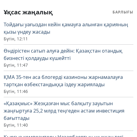
Ұқсас жаңалық
БАРЛЫҒЫ
Тойдағы уағыздан кейін қамауға алынған қарияның
қызы үндеу жасады
Бүгін, 12:11
Өндірістен сатып алуға дейін: Қазақстан отандық
бизнесті қолдауды күшейтті
Бүгін, 11:47
ҚМА 35-тен аса блогерді казиноны жарнамалауға
тартқан өзбекстандыққа іздеу жариялады
Бүгін, 11:46
«Қазақмыс» Жезқазған мыс балқыту зауытын
жаңғыртуға 25,2 млрд теңгеден астам инвестиция
бағыттады
Бүгін, 11:40