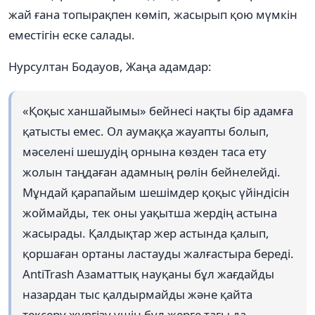
жай ғана топырақпен көміп, жасырып қою мүмкін
еместігін еске салады.
Нурсултан Бодауов, Жаңа адамдар:
«Қоқыс ханшайымы» бейнесі нақты бір адамға
қатысты емес. Ол аумаққа жауапты болып,
мәселені шешудің орнына көзден таса ету
жолын таңдаған адамның рөлін бейнелейді.
Мұндай қарапайым шешімдер қоқыс үйіндісін
жоймайды, тек оны уақытша жердің астына
жасырады. Қалдықтар жер астында қалып,
қоршаған ортаны ластауды жалғастыра береді.
AntiTrash Азаматтық науқаны бұл жағдайды
назардан тыс қалдырмайды және қайта
тексеру жүргізу үшін бұл жерге тағы да