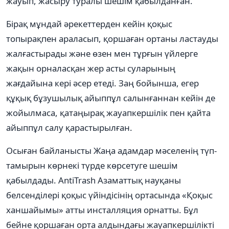
жауып, жасыру туралы шешім қабылданған.
Бірақ мұндай әрекеттерден кейін қоқыс
топырақпен араласып, қоршаған ортаны ластауды
жалғастырады және өзен мен тұрғын үйлерге
жақын орналасқан жер асты суларының
жағдайына кері әсер етеді. Заң бойынша, егер
құқық бұзушылық айыппұл салынғаннан кейін де
жойылмаса, қатаңырақ жауапкершілік пен қайта
айыппұл салу қарастырылған.
Осыған байланысты Жаңа адамдар мәселенің түп-
тамырын көрнекі түрде көрсетуге шешім
қабылдады. AntiTrash Азаматтық науқаны
белсенділері қоқыс үйіндісінің ортасында «Қоқыс
ханшайымы» атты инсталляция орнатты. Бұл
бейне қоршаған орта алдындағы жауапкершілікті