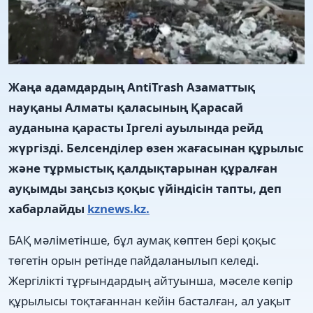
Жаңа адамдардың AntiTrash Азаматтық
науқаны Алматы қаласының Қарасай
ауданына қарасты Іргелі ауылында рейд
жүргізді. Белсенділер өзен жағасынан құрылыс
және тұрмыстық қалдықтарынан құралған
ауқымды заңсыз қоқыс үйіндісін тапты, деп
хабарлайды
kznews.kz.
БАҚ мәліметінше, бұл аумақ көптен бері қоқыс
төгетін орын ретінде пайдаланылып келеді.
Жергілікті тұрғындардың айтуынша, мәселе көпір
құрылысы тоқтағаннан кейін басталған, ал уақыт