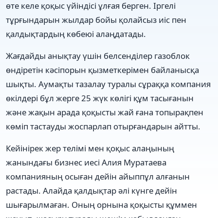
өте келе қоқыс үйіндісі ұлғая берген. Іргелі
тұрғындарын жылдар бойы қолайсыз иіс пен
қалдықтардың көбеюі алаңдатады.
Жағдайды анықтау үшін белсенділер газоблок
өндіретін кәсіпорын қызметкерімен байланысқа
шықты. Аумақты тазалау туралы сұраққа компания
өкілдері бұл жерге 25 жүк көлігі құм тасығанын
және жақын арада қоқысты жай ғана топырақпен
көміп тастауды жоспарлап отырғандарын айтты.
Кейінірек жер телімі мен қоқыс алаңының
жанындағы бизнес иесі Алия Муратаева
компанияның осыған дейін айыппұл алғанын
растады. Алайда қалдықтар әлі күнге дейін
шығарылмаған. Оның орнына қоқысты құммен