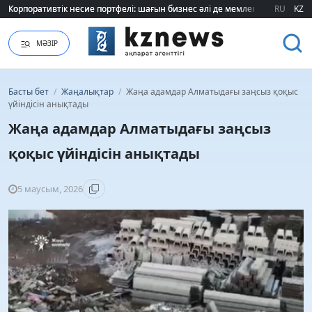
Корпоративтік несие портфелі: шағын бизнес әлі де мемлекеттік қолдауғ
Корпоративтік несие портфелі: шағын бизнес әлі де мемлекеттік қолдауғ
RU
KZ
МӘЗІР
Басты бет
/
Жаңалықтар
/
Жаңа адамдар Алматыдағы заңсыз қоқыс
үйіндісін анықтады
Жаңа адамдар Алматыдағы заңсыз
қоқыс үйіндісін анықтады
5 маусым, 2026