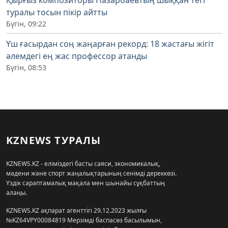
Қырғыз композиторы Назарбаевтың шыққан тегі
туралы тосын пікір айтты
Бүгін, 09:22
Үш ғасырдан соң жаңарған рекорд: 18 жастағы жігіт
әлемдегі ең жас профессор атанды
Бүгін, 08:53
KZNEWS ТУРАЛЫ
KZNEWS.KZ - еліміздегі басты саяси, экономикалық,
мәдени және спорт жаңалықтарының сенімді дереккөзі.
Үздік сараптамалық мақала мен шынайы сұқбаттың
алаңы.
KZNEWS.KZ ақпарат агенттігі 29.12.2023 жылғы
№KZ64VPY00084819 Мерзімді баспасөз басылымын,