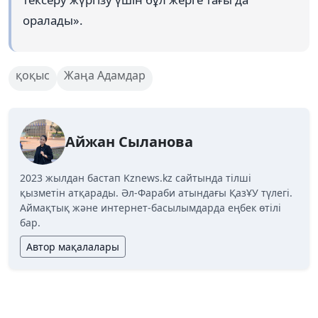
оралады».
қоқыс
Жаңа Адамдар
Айжан Сыланова
2023 жылдан бастап Kznews.kz сайтында тілші
қызметін атқарады. Әл-Фараби атындағы ҚазҰУ түлегі.
Аймақтық және интернет-басылымдарда еңбек өтілі
бар.
Автор мақалалары