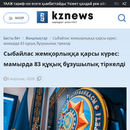
ҮААЖ тарифі екі есеге қымбаттайды: Үкімет қандай уәж айтады?
ҮААЖ тарифі екі есеге қымбаттайды: Үкімет қандай уәж айтады?
RU
KZ
МӘЗІР
Басты бет
/
Жаңалықтар
/
Сыбайлас жемқорлыққа қарсы күрес:
мамырда 83 құқық бұзушылық тіркелді
Сыбайлас жемқорлыққа қарсы күрес:
мамырда 83 құқық бұзушылық тіркелді
5 маусым, 2026