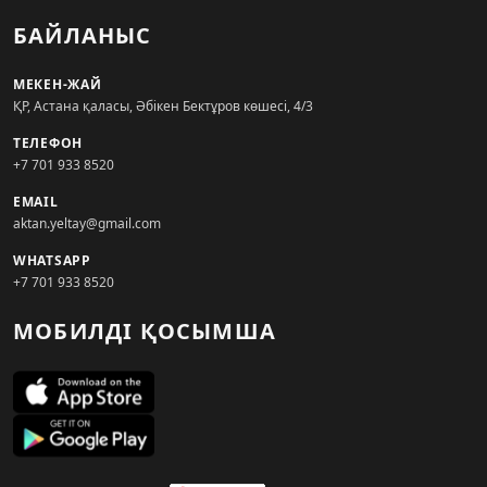
БАЙЛАНЫС
МЕКЕН-ЖАЙ
ҚР, Астана қаласы, Әбікен Бектұров көшесі, 4/3
ТЕЛЕФОН
+7 701 933 8520
EMAIL
aktan.yeltay@gmail.com
WHATSAPP
+7 701 933 8520
МОБИЛДІ ҚОСЫМША