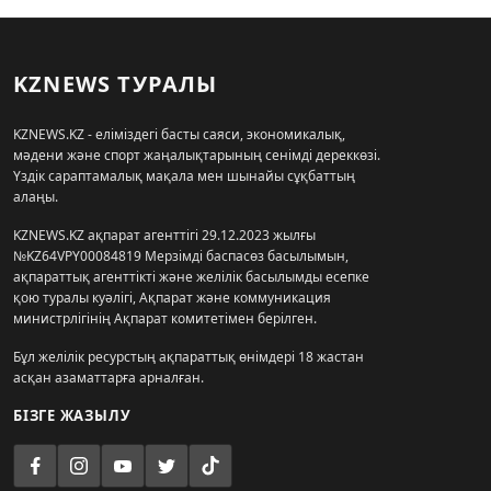
KZNEWS ТУРАЛЫ
KZNEWS.KZ - еліміздегі басты саяси, экономикалық,
мәдени және спорт жаңалықтарының сенімді дереккөзі.
Үздік сараптамалық мақала мен шынайы сұқбаттың
алаңы.
KZNEWS.KZ ақпарат агенттігі 29.12.2023 жылғы
№KZ64VPY00084819 Мерзімді баспасөз басылымын,
ақпараттық агенттікті және желілік басылымды есепке
қою туралы куәлігі, Ақпарат және коммуникация
министрлігінің Ақпарат комитетімен берілген.
Бұл желілік ресурстың ақпараттық өнімдері 18 жастан
асқан азаматтарға арналған.
БІЗГЕ ЖАЗЫЛУ