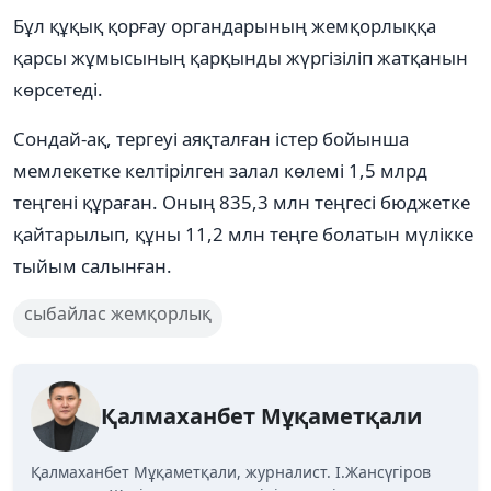
Бұл құқық қорғау органдарының жемқорлыққа
қарсы жұмысының қарқынды жүргізіліп жатқанын
көрсетеді.
Сондай-ақ, тергеуі аяқталған істер бойынша
мемлекетке келтірілген залал көлемі 1,5 млрд
теңгені құраған. Оның 835,3 млн теңгесі бюджетке
қайтарылып, құны 11,2 млн теңге болатын мүлікке
тыйым салынған.
сыбайлас жемқорлық
Қалмаханбет Мұқаметқали
Қалмаханбет Мұқаметқали, журналист. І.Жансүгіров