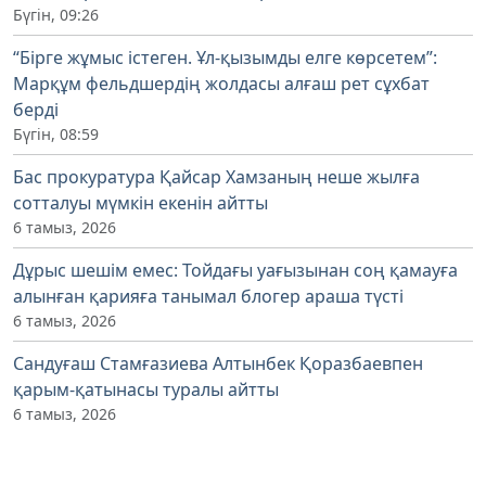
Бүгін, 09:26
“Бірге жұмыс істеген. Ұл-қызымды елге көрсетем”:
Марқұм фельдшердің жолдасы алғаш рет сұхбат
берді
Бүгін, 08:59
Бас прокуратура Қайсар Хамзаның неше жылға
сотталуы мүмкін екенін айтты
6 тамыз, 2026
Дұрыс шешім емес: Тойдағы уағызынан соң қамауға
алынған қарияға танымал блогер араша түсті
6 тамыз, 2026
Сандуғаш Стамғазиева Алтынбек Қоразбаевпен
қарым-қатынасы туралы айтты
6 тамыз, 2026