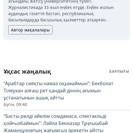
атындағы Жетісу университетінің түлегі.
Журналистикада 33 жыл еңбек етуде. Еңбек жолын
аудандық газетте бастап, республикалық
басылымдарда басшылық қызметтер атқарған.
Автор мақалалары
Ұқсас жаңалық
БАРЛЫҒЫ
“Арабтар сияқты намаз оқымаймын”: Бекболат
Тілеухан алғаш рет қандай діннің ағымын
ұстанатынын ашық айтты
Бүгін, 09:40
“Басты рөлді әйелім сомдамаса, спектакльді
қойғызбаймын”: Ләйла Бекназар Тұңғышбай
Жаманқұловтың жағымсыз әрекетін айтты