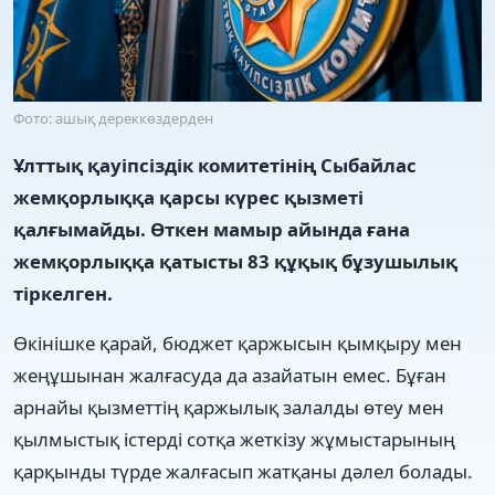
Фото: ашық дереккөздерден
Ұлттық қауіпсіздік комитетінің Сыбайлас
жемқорлыққа қарсы күрес қызметі
қалғымайды. Өткен мамыр айында ғана
жемқорлыққа қатысты 83 құқық бұзушылық
тіркелген.
Өкінішке қарай, бюджет қаржысын қымқыру мен
жеңұшынан жалғасуда да азайатын емес. Бұған
арнайы қызметтің қаржылық залалды өтеу мен
қылмыстық істерді сотқа жеткізу жұмыстарының
қарқынды түрде жалғасып жатқаны дәлел болады.