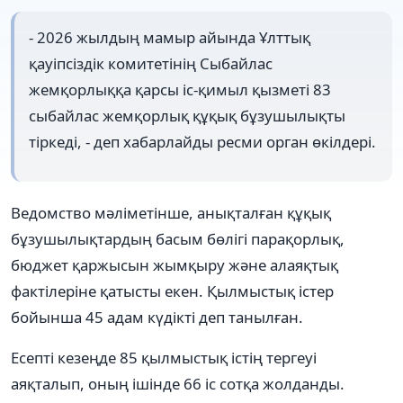
- 2026 жылдың мамыр айында Ұлттық
қауіпсіздік комитетінің Сыбайлас
жемқорлыққа қарсы іс-қимыл қызметі 83
сыбайлас жемқорлық құқық бұзушылықты
тіркеді, - деп хабарлайды ресми орган өкілдері.
Ведомство мәліметінше, анықталған құқық
бұзушылықтардың басым бөлігі парақорлық,
бюджет қаржысын жымқыру және алаяқтық
фактілеріне қатысты екен. Қылмыстық істер
бойынша 45 адам күдікті деп танылған.
Есепті кезеңде 85 қылмыстық істің тергеуі
аяқталып, оның ішінде 66 іс сотқа жолданды.