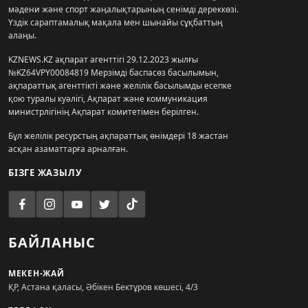
мәдени және спорт жаңалықтарының сенімді дереккөзі.
Үздік сараптамалық мақала мен шынайы сұқбаттың
алаңы.
KZNEWS.KZ ақпарат агенттігі 29.12.2023 жылғы
№KZ64VPY00084819 Мерзімді баспасөз басылымын,
ақпараттық агенттікті және желілік басылымды есепке
қою туралы куәлігі, Ақпарат және коммуникация
министрлігінің Ақпарат комитетімен берілген.
Бұл желілік ресурстың ақпараттық өнімдері 18 жастан
асқан азаматтарға арналған.
БІЗГЕ ЖАЗЫЛУ
БАЙЛАНЫС
МЕКЕН-ЖАЙ
ҚР, Астана қаласы, Әбікен Бектұров көшесі, 4/3