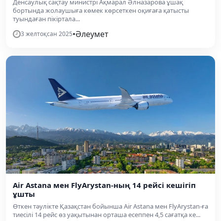
Денсаулық сақтау министрі Ақмарал Әлназарова ұшақ
бортында жолаушыға көмек көрсеткен оқиғаға қатысты
туындаған пікіртала...
•
Әлеумет
3 желтоқсан 2025
Air Astana мен FlyArystan-ның 14 рейсі кешігіп
ұшты
Өткен тәулікте Қазақстан бойынша Air Astana мен FlyArystan-ға
тиесілі 14 рейс өз уақытынан орташа есеппен 4,5 сағатқа ке...