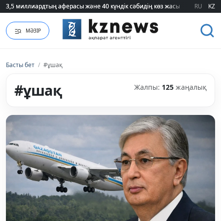
RU
KZ
75 мың білім гранты кімдерге бұйырады?
МӘЗІР
Басты бет
/
#ұшақ
#ұшақ
Жалпы:
125
жаңалық