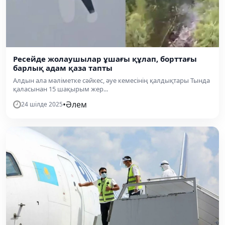
Ресейде жолаушылар ұшағы құлап, борттағы
барлық адам қаза тапты
Алдын ала мәліметке сәйкес, әуе кемесінің қалдықтары Тында
қаласынан 15 шақырым жер...
•
Әлем
24 шілде 2025