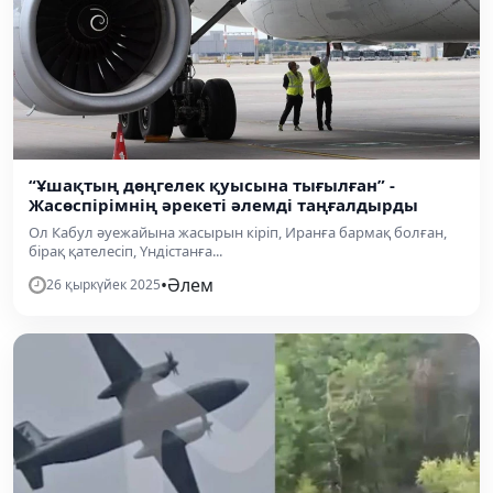
“Ұшақтың дөңгелек қуысына тығылған” -
Жасөспірімнің әрекеті әлемді таңғалдырды
Ол Кабул әуежайына жасырын кіріп, Иранға бармақ болған,
бірақ қателесіп, Үндістанға...
•
Әлем
26 қыркүйек 2025