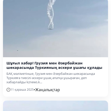
Шұғыл хабар! Грузия мен Әзербайжан
шекарасында Түркияның әскери ұшағы құлады
БАҚ мәліметінше, Грузия мен Әзербайжан шекарасында
Түркияға тиесілі әскери ұшақ апатқа ұшыраған, деп
хабарлайды kznews.k...
•
Жаңалықтар
11 қараша 2025