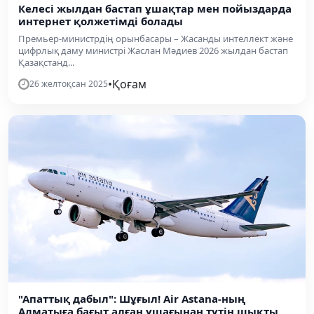
Келесі жылдан бастап ұшақтар мен пойыздарда
интернет қолжетімді болады
Премьер-министрдің орынбасары – Жасанды интеллект және
цифрлық даму министрі Жаслан Мәдиев 2026 жылдан бастап
Қазақстанд...
•
Қоғам
26 желтоқсан 2025
"Апаттық дабыл": Шұғыл! Air Astana-ның
Алматыға бағыт алған ұшағынан түтін шықты