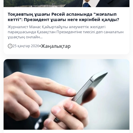
Тоқаевтың ұшағы Ресей аспанында "жоғалып
кетті": Президент ұшағы неге көрінбей қалды?
Журналист Манас Қайыртайұлы әлеуметтік желідегі
парақшасында Қазақстан Президентіне тиесілі деп саналатын
ұшақтың онлайн...
•
Жаңалықтар
25 қаңтар 2026