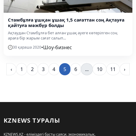
Стамбұлға ұшқан ұшақ 1,5 сағаттан соң Ақтауға
қайтуға мәжбүр болды
Ақтаудан Стамбұлға бет алған ұшақ әуеге көтерілген соң
араға бір жарым сағат салып...
•
Шоу-бизнес
30 қараша 2020
‹
1
2
3
4
5
6
...
10
11
›
KZNEWS ТУРАЛЫ
KZNEWS.KZ - еліміздегі басты саяси, экономикалық,