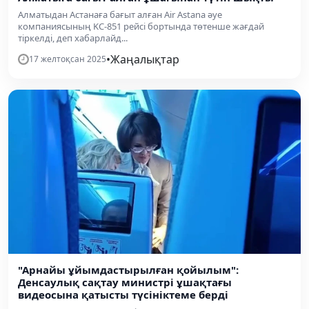
Алматыдан Астанаға бағыт алған Air Astana әуе
компаниясының KC-851 рейсі бортында төтенше жағдай
тіркелді, деп хабарлайд...
•
Жаңалықтар
17 желтоқсан 2025
"Арнайы ұйымдастырылған қойылым":
Денсаулық сақтау министрі ұшақтағы
видеосына қатысты түсініктеме берді