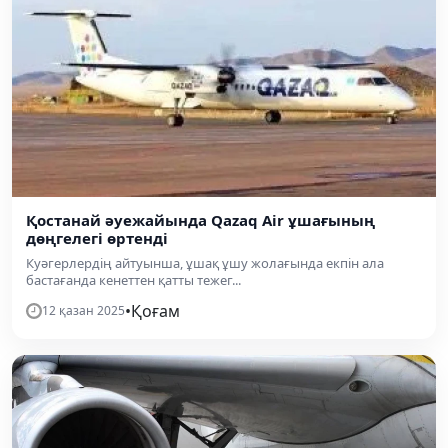
Қостанай әуежайында Qazaq Air ұшағының
дөңгелегі өртенді
Куәгерлердің айтуынша, ұшақ ұшу жолағында екпін ала
бастағанда кенеттен қатты тежег...
•
Қоғам
12 қазан 2025