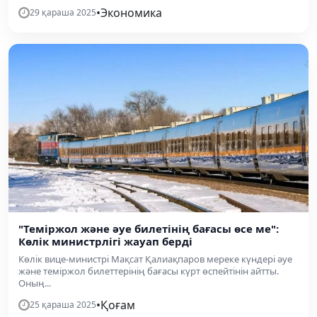
•
Экономика
29 қараша 2025
"Теміржол және әуе билетінің бағасы өсе ме":
Көлік министрлігі жауап берді
Көлік вице-министрі Мақсат Қалиақпаров мереке күндері әуе
және теміржол билеттерінің бағасы күрт өспейтінін айтты.
Оның...
•
Қоғам
25 қараша 2025