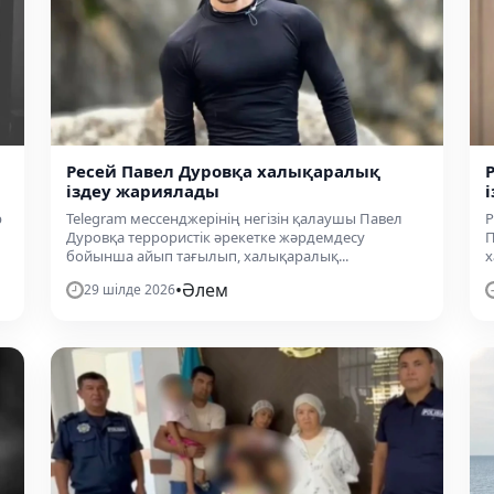
Ресей Павел Дуровқа халықаралық
іздеу жариялады
р
Telegram мессенджерінің негізін қалаушы Павел
Р
Дуровқа террористік әрекетке жәрдемдесу
П
бойынша айып тағылып, халықаралық...
х
•
Әлем
29 шілде 2026