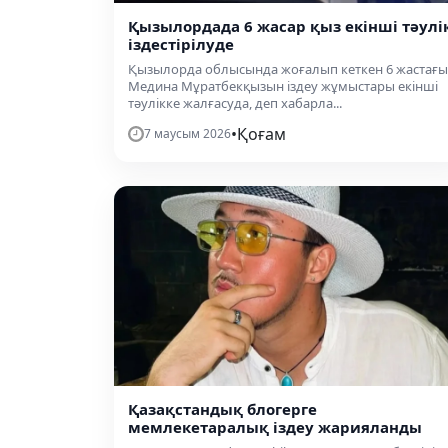
Қызылордада 6 жасар қыз екінші тәулі
іздестірілуде
Қызылорда облысында жоғалып кеткен 6 жастағы
Медина Мұратбекқызын іздеу жұмыстары екінші
тәулікке жалғасуда, деп хабарла...
•
Қоғам
7 маусым 2026
Қазақстандық блогерге
мемлекетаралық іздеу жарияланды