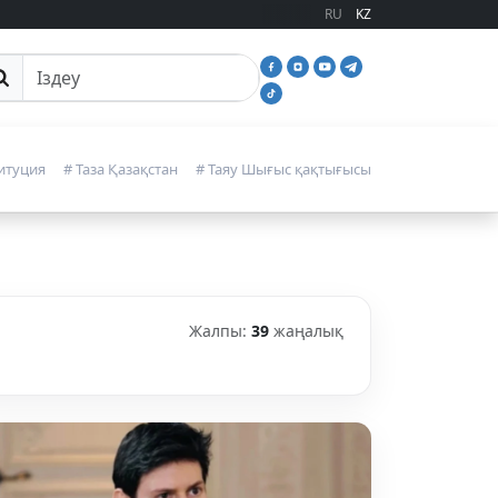
RU
KZ
йттан іздеу
итуция
# Таза Қазақстан
# Таяу Шығыс қақтығысы
Жалпы:
39
жаңалық