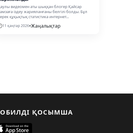
аулы видеомен аты шыққан блогер Қайсар
амзаға іздеу жарияланғаны белгілі болды. Бұл
ерек құқықтық статистика интернет...
•
Жаңалықтар
11 қаңтар 2026
ОБИЛДІ ҚОСЫМША