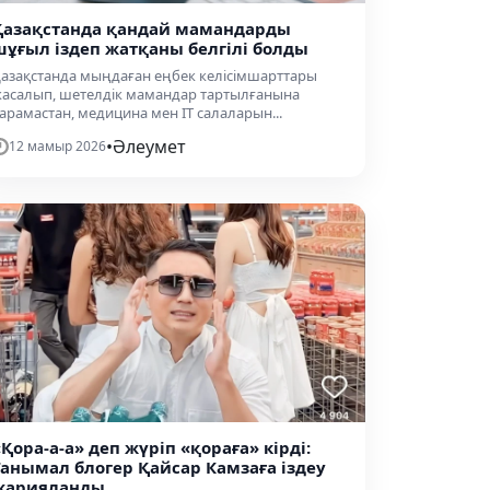
Қазақстанда қандай мамандарды
шұғыл іздеп жатқаны белгілі болды
азақстанда мыңдаған еңбек келісімшарттары
асалып, шетелдік мамандар тартылғанына
арамастан, медицина мен IT салаларын...
•
Әлеумет
12 мамыр 2026
«Қора-а-а» деп жүріп «қораға» кірді:
Танымал блогер Қайсар Камзаға іздеу
жарияланды