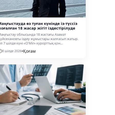
Маңғыстауда өз туған күнінде із-түссіз
жоғалған 18 жасар жігіт іздестірілуде
аңғыстау облысында 18 жастағы Азамат
үйсехановты іздеу жұмыстары жалғасып жатыр.
л 7 шілде күні «O'Mir» курорттық қон...
•
Қоғам
8 шілде 2026