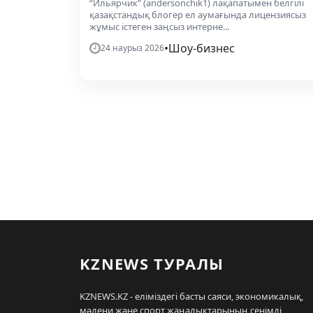
“Ильярчик” (andersonchik1) лақапатымен белгілі
қазақстандық блогер ел аумағында лицензиясыз
жұмыс істеген заңсыз интерне...
•
Шоу-бизнес
24 наурыз 2026
KZNEWS ТУРАЛЫ
KZNEWS.KZ - еліміздегі басты саяси, экономикалық,
мәдени және спорт жаңалықтарының сенімді