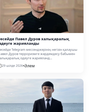
Ресейде Павел Дуров халықаралық
іздеуге жарияланды
есейде Telegram мессенджерінің негізін қалаушы
авел Дуров терроризмге жәрдемдесу бабымен
алықаралық іздеуге жарияланд...
•
Әлем
29 шілде 2026