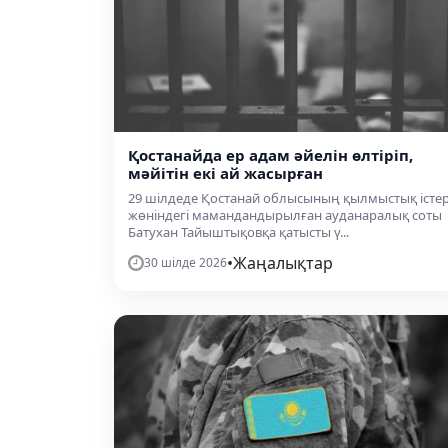
Қостанайда ер адам әйелін өлтіріп,
мәйітін екі ай жасырған
29 шілдеде Қостанай облысының қылмыстық істе
жөніндегі мамандандырылған ауданаралық соты
Батухан Тайыштықовқа қатысты ү...
•
Жаңалықтар
30 шілде 2026