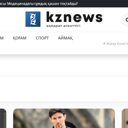
 жасы: Медицинадағы сұмдық қашан тоқтайды?
 жасы: Медицинадағы сұмдық қашан тоқтайды?
Са
ЕМ
ҚОҒАМ
СПОРТ
АЙМАҚ
# Жаңа Конст