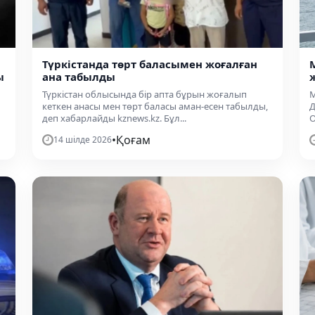
Түркістанда төрт баласымен жоғалған
ы
ана табылды
Түркістан облысында бір апта бұрын жоғалып
М
кеткен анасы мен төрт баласы аман-есен табылды,
Д
деп хабарлайды kznews.kz. Бұл...
О
•
Қоғам
14 шілде 2026