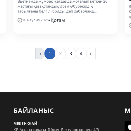
Вьетнамда жұмбақ жағдайда жоғалып кеткен 26
жастағы қазақстандық Әсем Әбубәкірдің
Д
табылғаны белгілі болды, деп хабарлайд...
К
д
•
Қоғам
10 наурыз 2026
‹
1
2
3
4
›
БАЙЛАНЫС
М
МЕКЕН-ЖАЙ
ҚР, Астана қаласы, Әбікен Бектұров көшесі, 4/3