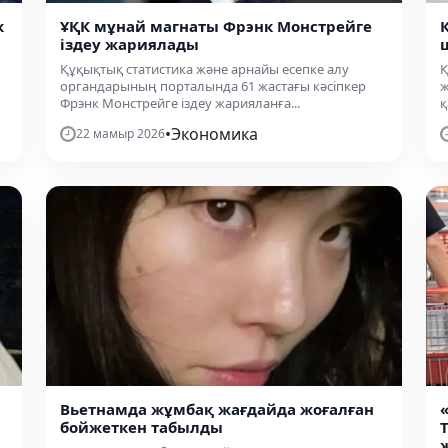
к
ҰҚК мұнай магнаты Фрэнк Монстрейге
іздеу жариялады
Құқықтық статистика және арнайы есепке алу
Қ
органдарының порталында 61 жастағы кәсіпкер
ж
Фрэнк Монстрейге іздеу жарияланға...
қ
•
Экономика
22 мамыр 2026
Вьетнамда жұмбақ жағдайда жоғалған
бойжеткен табылды