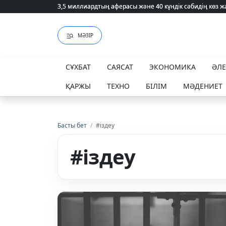
3,5 миллиардтың аферасы және 40 күндік сәбидің көз
3,5 миллиардтың аферасы және 40 күндік сәбидің көз
МӘЗІР
СҰХБАТ
САЯСАТ
ЭКОНОМИКА
ӘЛ
ҚАРЖЫ
ТЕХНО
БІЛІМ
МӘДЕНИЕТ
Басты бет
/
#іздеу
#іздеу