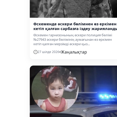
Өскеменде әскери бөлімнен өз еркімен
кетіп қалған сарбазға іздеу жарияланд
Өскемен гарнизонының әскери полиция бөлімі
№27943 әскери бөлімінің аумағынан өз еркімен
кетіп қалған мерзімді әскери қыз...
•
Жаңалықтар
27 шілде 2026