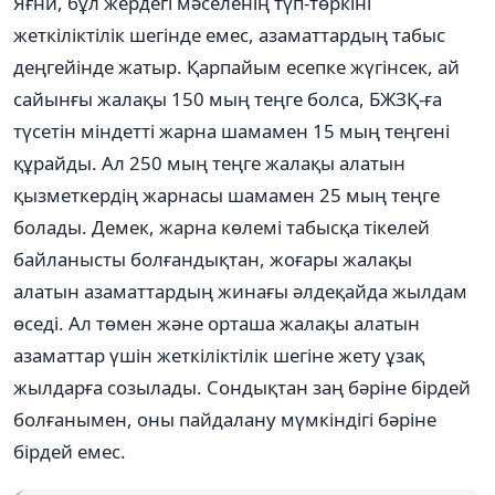
Яғни, бұл жердегі мәселенің түп-төркіні
жеткіліктілік шегінде емес, азаматтардың табыс
деңгейінде жатыр. Қарпайым есепке жүгінсек, ай
сайынғы жалақы 150 мың теңге болса, БЖЗҚ-ға
түсетін міндетті жарна шамамен 15 мың теңгені
құрайды. Ал 250 мың теңге жалақы алатын
қызметкердің жарнасы шамамен 25 мың теңге
болады. Демек, жарна көлемі табысқа тікелей
байланысты болғандықтан, жоғары жалақы
алатын азаматтардың жинағы әлдеқайда жылдам
өседі. Ал төмен және орташа жалақы алатын
азаматтар үшін жеткіліктілік шегіне жету ұзақ
жылдарға созылады. Сондықтан заң бәріне бірдей
болғанымен, оны пайдалану мүмкіндігі бәріне
бірдей емес.