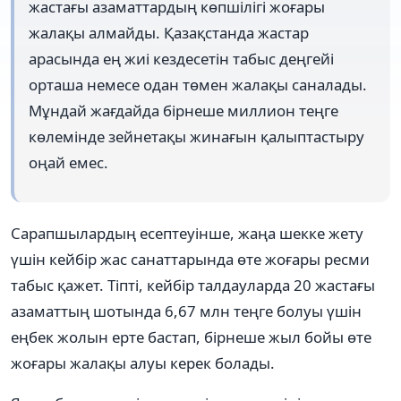
жастағы азаматтардың көпшілігі жоғары
жалақы алмайды. Қазақстанда жастар
арасында ең жиі кездесетін табыс деңгейі
орташа немесе одан төмен жалақы саналады.
Мұндай жағдайда бірнеше миллион теңге
көлемінде зейнетақы жинағын қалыптастыру
оңай емес.
Сарапшылардың есептеуінше, жаңа шекке жету
үшін кейбір жас санаттарында өте жоғары ресми
табыс қажет. Тіпті, кейбір талдауларда 20 жастағы
азаматтың шотында 6,67 млн теңге болуы үшін
еңбек жолын ерте бастап, бірнеше жыл бойы өте
жоғары жалақы алуы керек болады.