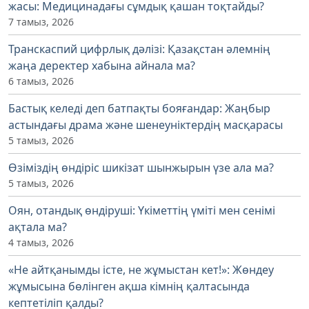
жасы: Медицинадағы сұмдық қашан тоқтайды?
7 тамыз, 2026
Транскаспий цифрлық дәлізі: Қазақстан әлемнің
жаңа деректер хабына айнала ма?
6 тамыз, 2026
Бастық келеді деп батпақты бояғандар: Жаңбыр
астындағы драма және шенеуніктердің масқарасы
5 тамыз, 2026
Өзіміздің өндіріс шикізат шынжырын үзе ала ма?
5 тамыз, 2026
Оян, отандық өндіруші: Үкіметтің үміті мен сенімі
ақтала ма?
4 тамыз, 2026
«Не айтқанымды істе, не жұмыстан кет!»: Жөндеу
жұмысына бөлінген ақша кімнің қалтасында
кептетіліп қалды?