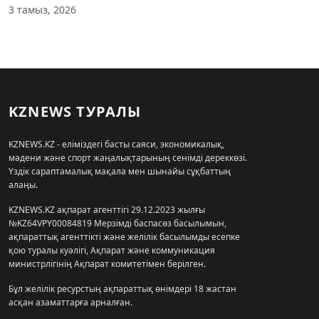
3 тамыз, 2026
KZNEWS ТУРАЛЫ
KZNEWS.KZ - еліміздегі басты саяси, экономикалық,
мәдени және спорт жаңалықтарының сенімді дереккөзі.
Үздік сараптамалық мақала мен шынайы сұқбаттың
алаңы.
KZNEWS.KZ ақпарат агенттігі 29.12.2023 жылғы
№KZ64VPY00084819 Мерзімді баспасөз басылымын,
ақпараттық агенттікті және желілік басылымды есепке
қою туралы куәлігі, Ақпарат және коммуникация
министрлігінің Ақпарат комитетімен берілген.
Бұл желілік ресурстың ақпараттық өнімдері 18 жастан
асқан азаматтарға арналған.