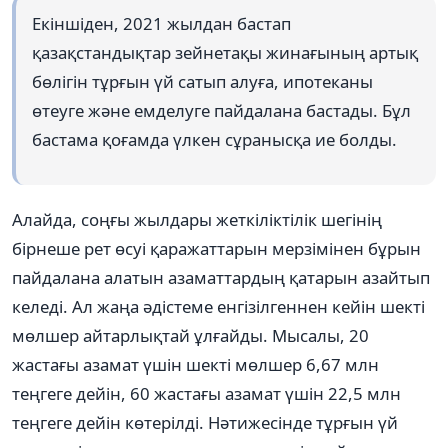
Екіншіден, 2021 жылдан бастап
қазақстандықтар зейнетақы жинағының артық
бөлігін тұрғын үй сатып алуға, ипотеканы
өтеуге және емделуге пайдалана бастады. Бұл
бастама қоғамда үлкен сұранысқа ие болды.
Алайда, соңғы жылдары жеткіліктілік шегінің
бірнеше рет өсуі қаражаттарын мерзімінен бұрын
пайдалана алатын азаматтардың қатарын азайтып
келеді. Ал жаңа әдістеме енгізілгеннен кейін шекті
мөлшер айтарлықтай ұлғайды. Мысалы, 20
жастағы азамат үшін шекті мөлшер 6,67 млн
теңгеге дейін, 60 жастағы азамат үшін 22,5 млн
теңгеге дейін көтерілді. Нәтижесінде тұрғын үй