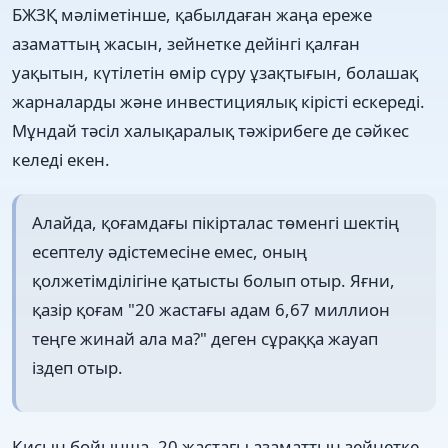
БЖЗҚ мәліметінше, қабылдаған жаңа ереже
азаматтың жасын, зейнетке дейінгі қалған
уақытын, күтілетін өмір сүру ұзақтығын, болашақ
жарналарды және инвестициялық кірісті ескереді.
Мұндай тәсіл халықаралық тәжірибеге де сәйкес
келеді екен.
Алайда, қоғамдағы пікірталас төменгі шектің
есептелу әдістемесіне емес, оның
қолжетімділігіне қатысты болып отыр. Яғни,
қазір қоғам "20 жастағы адам 6,67 миллион
теңге жинай ала ма?" деген сұраққа жауап
іздеп отыр.
Қисын бойынша, 20 жастағы азаматтың зейнетке