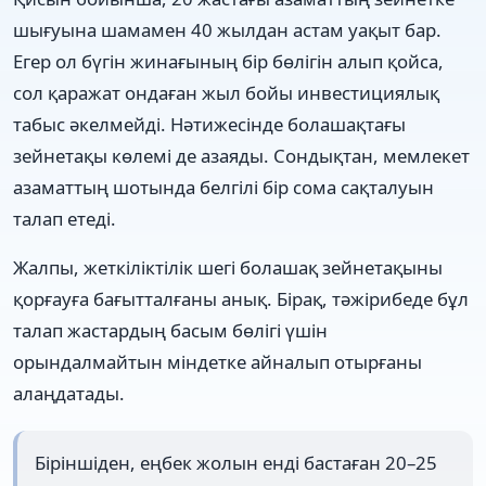
шығуына шамамен 40 жылдан астам уақыт бар.
Егер ол бүгін жинағының бір бөлігін алып қойса,
сол қаражат ондаған жыл бойы инвестициялық
табыс әкелмейді. Нәтижесінде болашақтағы
зейнетақы көлемі де азаяды. Сондықтан, мемлекет
азаматтың шотында белгілі бір сома сақталуын
талап етеді.
Жалпы, жеткіліктілік шегі болашақ зейнетақыны
қорғауға бағытталғаны анық. Бірақ, тәжірибеде бұл
талап жастардың басым бөлігі үшін
орындалмайтын міндетке айналып отырғаны
алаңдатады.
Біріншіден, еңбек жолын енді бастаған 20–25