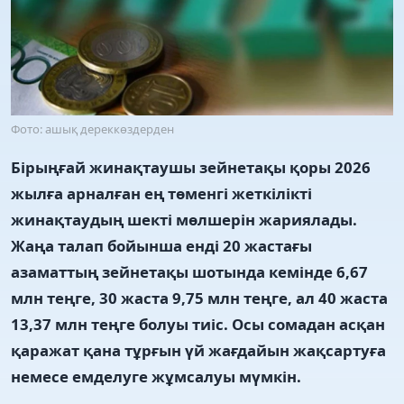
Фото: ашық дереккөздерден
Бірыңғай жинақтаушы зейнетақы қоры 2026
жылға арналған ең төменгі жеткілікті
жинақтаудың шекті мөлшерін жариялады.
Жаңа талап бойынша енді 20 жастағы
азаматтың зейнетақы шотында кемінде 6,67
млн теңге, 30 жаста 9,75 млн теңге, ал 40 жаста
13,37 млн теңге болуы тиіс. Осы сомадан асқан
қаражат қана тұрғын үй жағдайын жақсартуға
немесе емделуге жұмсалуы мүмкін.