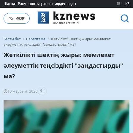
Шавкат Рахмоновтың әкесі өмірден озды
Шавкат Рахмоновтың әкесі өмірден озды
RU
KZ
МӘЗІР
Басты бет
/
Сараптама
/
Жеткілікті шектің жыры: мемлекет
әлеуметтік теңсіздікті "заңдастырды" ма?
Жеткілікті шектің жыры: мемлекет
әлеуметтік теңсіздікті "заңдастырды"
ма?
10 маусым, 2026