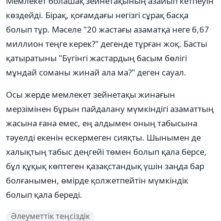
Мемлекет болашақ зейнетақының азайып кетпеуін
көздейді. Бірақ, қоғамдағы негізгі сұрақ басқа
болып тұр. Мәселе "20 жастағы азаматқа неге 6,67
миллион теңге керек?" дегенде тұрған жоқ. Басты
қатыратыны "Бүгінгі жастардың басым бөлігі
мұндай соманы жинай ала ма?" деген сауал.
Осы жерде мемлекет зейнетақы жинағын
мерзімінен бұрын пайдалану мүмкіндігі азаматтың
жасына ғана емес, ең алдымен оның табысына
тәуелді екенін ескермеген сияқты. Шынымен де
халықтың табыс деңгейі төмен болып қала берсе,
бұл құқық көптеген қазақстандық үшін заңда бар
болғанымен, өмірде қолжетпейтін мүмкіндік
болып қала береді.
Әлеуметтік теңсіздік