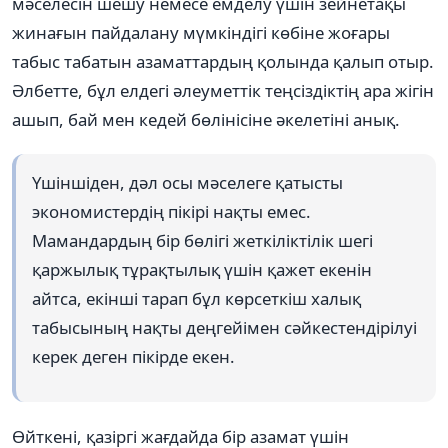
мәселесін шешу немесе емделу үшін зейнетақы
жинағын пайдалану мүмкіндігі көбіне жоғары
табыс табатын азаматтардың қолында қалып отыр.
Әлбетте, бұл елдегі әлеуметтік теңсіздіктің ара жігін
ашып, бай мен кедей бөлінісіне әкелетіні анық.
Үшіншіден, дәл осы мәселеге қатысты
экономистердің пікірі нақты емес.
Мамандардың бір бөлігі жеткіліктілік шегі
қаржылық тұрақтылық үшін қажет екенін
айтса, екінші тарап бұл көрсеткіш халық
табысының нақты деңгейімен сәйкестендірілуі
керек деген пікірде екен.
Өйткені, қазіргі жағдайда бір азамат үшін