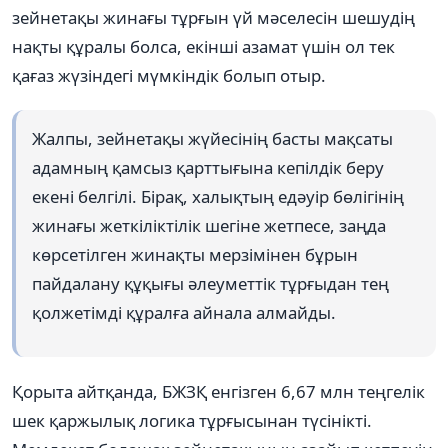
зейнетақы жинағы тұрғын үй мәселесін шешудің
нақты құралы болса, екінші азамат үшін ол тек
қағаз жүзіндегі мүмкіндік болып отыр.
Жалпы, зейнетақы жүйесінің басты мақсаты
адамның қамсыз қарттығына кепілдік беру
екені белгілі. Бірақ, халықтың едәуір бөлігінің
жинағы жеткіліктілік шегіне жетпесе, заңда
көрсетілген жинақты мерзімінен бұрын
пайдалану құқығы әлеуметтік тұрғыдан тең
қолжетімді құралға айнала алмайды.
Қорыта айтқанда, БЖЗҚ енгізген 6,67 млн теңгелік
шек қаржылық логика тұрғысынан түсінікті.