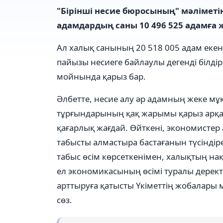
"Бірінші несие бюросының" мәліметін
адамдардың саны 10 496 525 адамға ж
Ал халық санының 20 518 005 адам екен
пайызы несиеге байлаулы дегенді білдіре
мойнында қарыз бар.
Әлбетте, несие алу әр адамның жеке м
тұрғындарының қақ жарымы қарыз арқал
қағарлық жағдай. Өйткені, экономистер
табысты алмастыра бастағанын түсіндір
табыс өсім көрсеткенімен, халықтың на
ел экономикасының өсімі туралы дерект
арттыруға қатысты Үкіметтің жобалары
сөз.