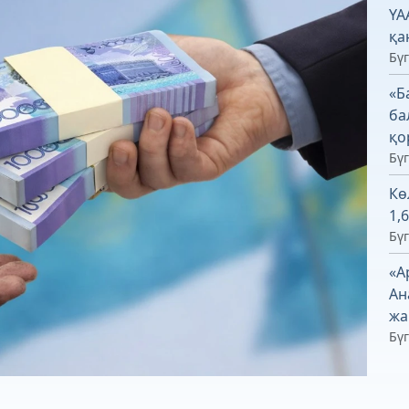
ҮА
қа
Бүг
«Б
ба
қо
Бүг
Кө
1,
Бүг
«А
Ан
жа
Бүг