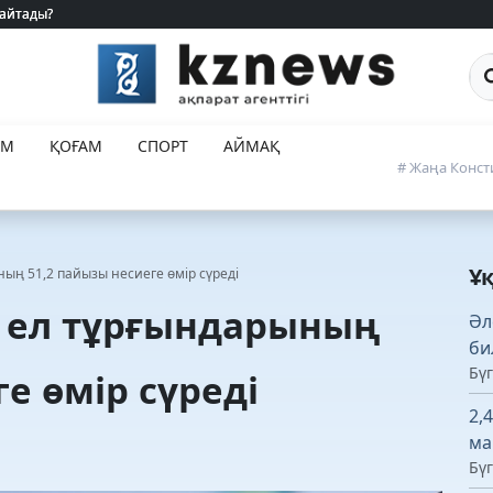
 айтады?
 айтады?
Са
ЕМ
ҚОҒАМ
СПОРТ
АЙМАҚ
# Жаңа Конст
Ұ
ның 51,2 пайызы несиеге өмір сүреді
: ел тұрғындарының
Әл
би
Бүг
е өмір сүреді
2,
ма
Бүг