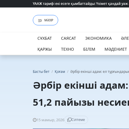
ҮААЖ тарифі екі есеге қымбаттайды: Үкімет қандай уәж
ҮААЖ тарифі екі есеге қымбаттайды: Үкімет қандай уәж
МӘЗІР
СҰХБАТ
САЯСАТ
ЭКОНОМИКА
ӘЛ
ҚАРЖЫ
ТЕХНО
БІЛІМ
МӘДЕНИЕТ
Басты бет
/
Қоғам
/
Әрбір екінші адам: ел тұрғындары
Әрбір екінші адам
51,2 пайызы несиег
15 мамыр, 2026
Сілтеме