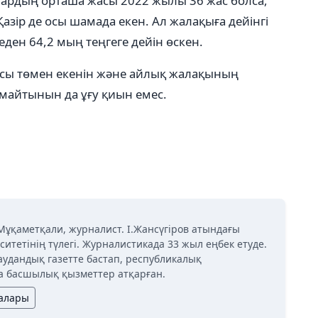
лардың орташа жасы 2022 жылы 36 жас болса,
азір де осы шамада екен. Ал жалақыға дейінгі
ден 64,2 мың теңгеге дейін өскен.
бысы төмен екенін және айлық жалақының
ымайтынын да ұғу қиын емес.
Мұқаметқали, журналист. І.Жансүгіров атындағы
ситетінің түлегі. Журналистикада 33 жыл еңбек етуде.
аудандық газетте бастап, республикалық
 басшылық қызметтер атқарған.
лалары