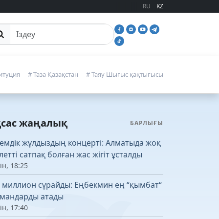
RU
KZ
йттан іздеу
итуция
# Таза Қазақстан
# Таяу Шығыс қақтығысы
қсас жаңалық
БАРЛЫҒЫ
емдік жұлдыздың концерті: Алматыда жоқ
летті сатпақ болған жас жігіт ұсталды
ін, 18:25
4 миллион сұрайды: Еңбекмин ең “қымбат“
мандарды атады
ін, 17:40