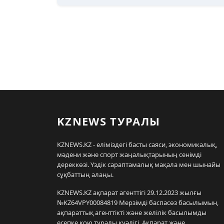
KZNEWS ТУРАЛЫ
KZNEWS.KZ - еліміздегі басты саяси, экономикалық,
мәдени және спорт жаңалықтарының сенімді
дереккөзі. Үздік сараптамалық мақала мен шынайы
сұқбаттың алаңы.
KZNEWS.KZ ақпарат агенттігі 29.12.2023 жылғы
№KZ64VPY00084819 Мерзімді баспасөз басылымын,
ақпараттық агенттікті және желілік басылымды
есепке қою туралы куәлігі, Ақпарат және