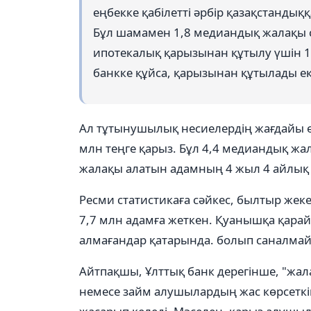
еңбекке қабілетті әрбір қазақстандық
Бұл шамамен 1,8 медиандық жалақы с
ипотекалық қарызынан құтылу үшін 1
банкке құйса, қарызынан құтылады е
Ал тұтынушылық несиелердің жағдайы өте
млн теңге қарыз. Бұл 4,4 медиандық жал
жалақы алатын адамның 4 жыл 4 айлық а
Ресми статистикаға сәйкес, былтыр жеке
7,7 млн адамға жеткен. Қуанышқа қара
алмағандар қатарында. болып саналма
Айтпақшы, Ұлттық банк дерегінше, "жал
немесе займ алушылардың жас көрсеткіш