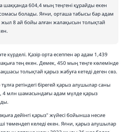
қа шаққанда 604,4 мың теңгені құрайды екен
омасы болады. Яғни, орташа табысы бар адам
 жыл 8 ай бойы алған жалақысын толықтай
кен.
 күрделі. Қазір орта есеппен әр адам 1,439
ақыға тең екен. Демек, 450 мың теңге көлемінде
қшасы толықтай қарыз жабуға кетеді деген сөз.
 тұлға ретіндегі бірегей қарыз алушылар саны
й, 4 млн шамасындағы адам мүлде қарыз
йды.
ақыға дейінгі қарыз" жүйесі бойынша несие
і төмендеп келеді екен. Яғни, қарыз алушылар