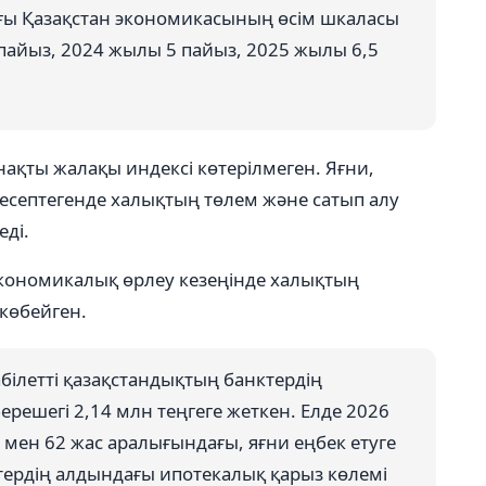
дағы Қазақстан экономикасының өсім шкаласы
пайыз, 2024 жылы 5 пайыз, 2025 жылы 6,5
 нақты жалақы индексі көтерілмеген. Яғни,
есептегенде халықтың төлем және сатып алу
еді.
кономикалық өрлеу кезеңінде халықтың
 көбейген.
абілетті қазақстандықтың банктердің
решегі 2,14 млн теңгеге жеткен. Елде 2026
мен 62 жас аралығындағы, яғни еңбек етуге
ктердің алдындағы ипотекалық қарыз көлемі