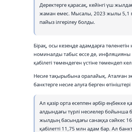
Деректерге қарасақ, кейінгі үш жыл
жаман емес. Мысалы, 2023 жылы 5,1 
пайыз ілгерілеу болды.
Бірақ, осы кезеңде адамдарға төленетін
номиналды табыс өссе де, инфляцияны 
қабілеті төмендеген үстіне төмендеп кел
Несие тақырыбына оралайық. Аталған э
банктерге несие алуға берген өтініштері
Ал қазір орта есеппен әрбір еңбекке қ
алдындағы түрлі несиелер бойынша бе
жылдың басындағы санаққа сәйкес 16 
қабілетті 11,75 млн адам бар. Ал бан