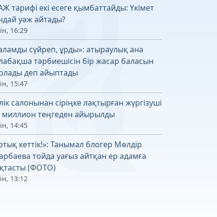
АЖ тарифі екі есеге қымбаттайды: Үкімет
ндай уәж айтады?
ін, 16:29
аламды сүйреп, ұрды»: атыраулық ана
лабақша тәрбиешісін бір жасар баласын
рлады деп айыптады
ін, 15:47
лік салонынан сіріңке лақтырған жүргізуші
6 миллион теңгеден айырылды
ін, 14:45
ртық кеттік!»: Танымал блогер Мөлдір
арбаева тойда уағыз айтқан ер адамға
қтасты (ФОТО)
ін, 13:12