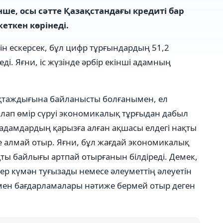
ше, осы сәтте Қазақстандағы кредиті бар
еткен көрінеді.
ін ескерсек, бұл цифр тұрғындардың 51,2
ді. Яғни, іс жүзінде әрбір екінші адамның
ұқтаждығына байланысты болғанымен, ел
ап өмір сүруі экономикалық тұрғыдан дабыл
 адамдардың қарызға алған ақшасы елдегі нақты
е алмай отыр. Яғни, бұл жағдай экономикалық
қты байлығы артпай отырғанын білдіреді. Демек,
ер күмән туғызады немесе әлеуметтің әлеуетін
 мен бағдарламалары нәтиже бермей отыр деген