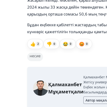
жасарып келеді. Мәселен, қарыз алушы
2024 жылы 33 жасқа дейін төмендеген. Қ
қарыздың орташа сомасы 50,6 мың теңге
Бұдан еңбекке қабілетті жастардың та
күнкөріс қажеттілігін толыққанды қамт
👍
👎
😂
😡
2
0
0
0
несие
Қалмаханбет 
Жетісу универ
Қалмаханбет
Еңбек жолын 
Мұқаметқали
басылымдарда
Автор мақа