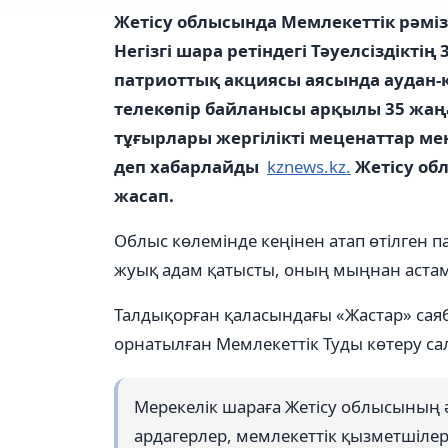
Жетісу облысында Мемлекеттік рәмізд
Негізгі шара ретіндегі Тәуелсіздікті
патриоттық акциясы аясында аудан-қ
телекөпір байланысы арқылы 35 жаңа 
тұғырлары жергілікті меценаттар ме
деп хабарлайды
kznews.kz.
Жетісу об
жасап.
Облыс көлемінде кеңінен атап өтілген 
жуық адам қатысты, оның мыңнан аста
Талдықорған қаласындағы «Жастар» саяба
орнатылған Мемлекеттік Туды көтеру сал
Мерекелік шараға Жетісу облысының ә
ардагерлер, мемлекеттік қызметшілер,