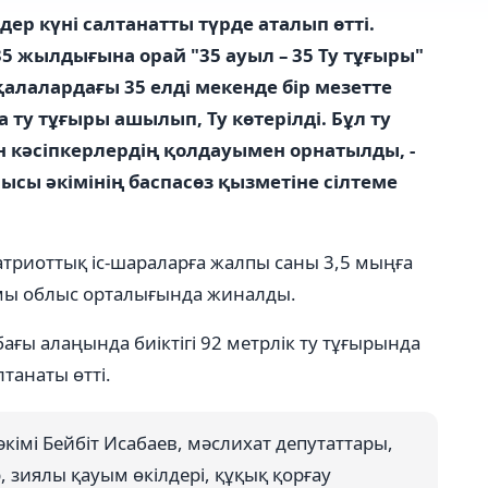
ер күні салтанатты түрде аталып өтті.
ң 35 жылдығына орай "35 ауыл – 35 Ту тұғыры"
алалардағы 35 елді мекенде бір мезетте
ту тұғыры ашылып, Ту көтерілді. Бұл ту
н кәсіпкерлердің қолдауымен орнатылды, -
лысы әкімінің баспасөз қызметіне сілтеме
патриоттық іс-шараларға жалпы саны 3,5 мыңға
мы облыс орталығында жиналды.
ғы алаңында биіктігі 92 метрлік ту тұғырында
танаты өтті.
кімі Бейбіт Исабаев, мәслихат депутаттары,
 зиялы қауым өкілдері, құқық қорғау