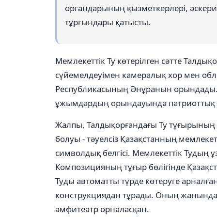
органдарының қызметкерлері, әскери
тұрғындары қатысты.
Мемлекеттік Ту көтерілген сәтте Талдық
сүйемелдеуімен камералық хор мен обл
Республикасының Әнұранын орындады.
ұжымдардың орындауында патриоттық 
Жалпы, Талдықорғандағы Ту тұғырының б
болуы - тәуелсіз Қазақстанның мемлекет
символдық белгісі. Мемлекеттік Тудың ұз
Композицияның тұғыр бөлігінде Қазақст
Туды автоматты түрде көтеруге арналғ
конструкциядан тұрады. Оның жанында 
амфитеатр орналасқан.