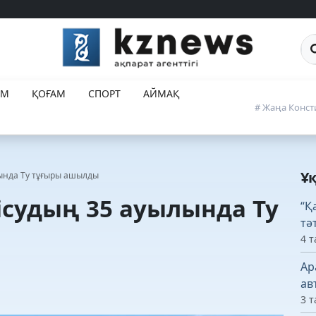
Са
ЕМ
ҚОҒАМ
СПОРТ
АЙМАҚ
# Жаңа Конст
Ұ
лында Ту тұғыры ашылды
тісудың 35 ауылында Ту
“Қ
тә
4 т
Ар
ав
3 т