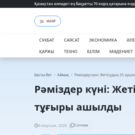
Қазақстан әлемдегі ең бақуатты 70 елдің қатарына енді
Қазақстан әлемдегі ең бақуатты 70 елдің қатарына енді
МӘЗІР
СҰХБАТ
САЯСАТ
ЭКОНОМИКА
ӘЛ
ҚАРЖЫ
ТЕХНО
БІЛІМ
МӘДЕНИЕТ
Басты бет
/
Аймақ
/
Рәміздер күні: Жетісудың 35 ауы
Рәміздер күні: Же
тұғыры ашылды
4 маусым, 2026
Сілтеме