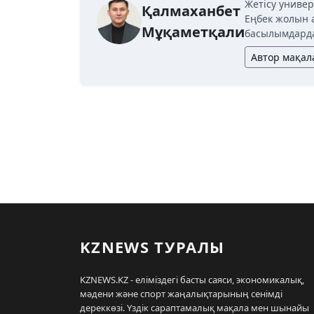
Жетісу универ
Қалмаханбет
Еңбек жолын 
Мұқаметқали
басылымдарда
Автор мақа
KZNEWS ТУРАЛЫ
KZNEWS.KZ - еліміздегі басты саяси, экономикалық,
мәдени және спорт жаңалықтарының сенімді
дереккөзі. Үздік сараптамалық мақала мен шынайы