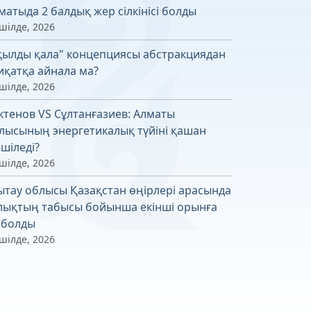
матыда 2 балдық жер сілкінісі болды
шілде, 2026
қылды қала" концепциясы абстракциядан
иқатқа айнала ма?
шілде, 2026
ктенов VS Сұлтанғазиев: Алматы
лысының энергетикалық түйіні қашан
шіледі?
шілде, 2026
ытау облысы Қазақстан өңірлері арасында
лықтың табысы бойынша екінші орынға
 болды
шілде, 2026