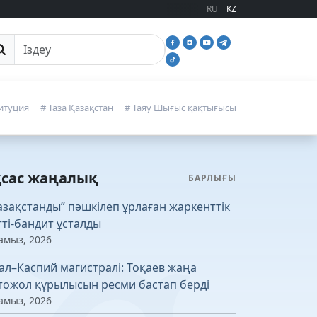
RU
KZ
йттан іздеу
итуция
# Таза Қазақстан
# Таяу Шығыс қақтығысы
қсас жаңалық
БАРЛЫҒЫ
азақстанды” пәшкілеп ұрлаған жаркенттік
тті-бандит ұсталды
амыз, 2026
ал–Каспий магистралі: Тоқаев жаңа
тожол құрылысын ресми бастап берді
амыз, 2026