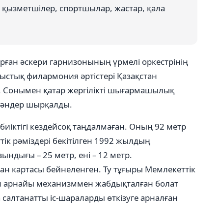
 қызметшілер, спортшылар, жастар, қала
орған әскери гарнизонының үрмелі оркестрінің
ыстық филармония әртістері Қазақстан
 Сонымен қатар жергілікті шығармашылық
әндер шырқалды.
иіктігі кездейсоқ таңдалмаған. Оның 92 метр
тік рәміздері бекітілген 1992 жылдың
ындығы – 25 метр, ені – 12 метр.
ан картасы бейнеленген. Ту тұғыры Мемлекеттік
ан арнайы механизммен жабдықталған болат
салтанатты іс-шараларды өткізуге арналған