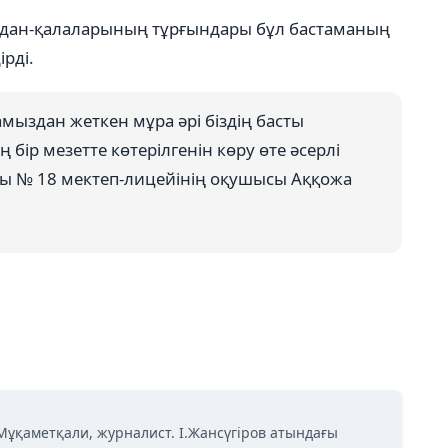
аудан-қалаларының тұрғындары бұл бастаманың
ірді.
бамыздан жеткен мұра әрі біздің басты
ір мезетте көтерілгенін көру өте әсерлі
ағы № 18 мектеп-лицейінің оқушысы Аққожа
Мұқаметқали, журналист. І.Жансүгіров атындағы