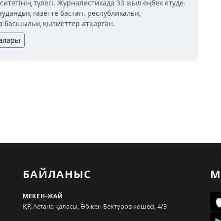
ситетінің түлегі. Журналистикада 33 жыл еңбек етуде.
аудандық газетте бастап, республикалық
 басшылық қызметтер атқарған.
лалары
БАЙЛАНЫС
М
МЕКЕН-ЖАЙ
ҚР, Астана қаласы, Әбікен Бектұров көшесі, 4/3