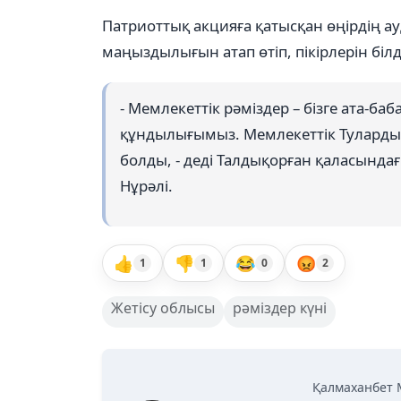
Патриоттық акцияға қатысқан өңірдің 
маңыздылығын атап өтіп, пікірлерін білд
- Мемлекеттік рәміздер – бізге ата-ба
құндылығымыз. Мемлекеттік Тулардың б
болды, - деді Талдықорған қаласынд
Нұрәлі.
👍
👎
😂
😡
1
1
0
2
Жетісу облысы
рәміздер күні
Қалмаханбет 