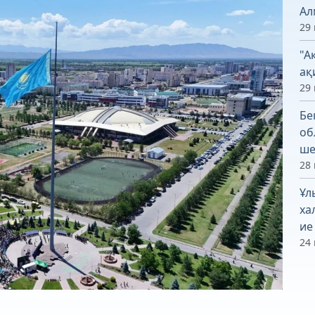
Ал
29 
"А
ақ
29 
Бе
об
ше
28 
Ұл
ха
ие
24 