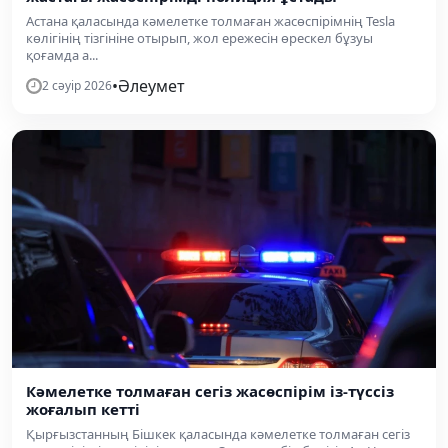
Астана қаласында кәмелетке толмаған жасөспірімнің Tesla
көлігінің тізгініне отырып, жол ережесін өрескел бұзуы
қоғамда а...
•
Әлеумет
2 сәуір 2026
Кәмелетке толмаған сегіз жасөспірім із-түссіз
жоғалып кетті
Қырғызстанның Бішкек қаласында кәмелетке толмаған сегіз