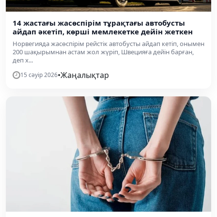
14 жастағы жасөспірім тұрақтағы автобусты
айдап әкетіп, көрші мемлекетке дейін жеткен
Норвегияда жасөспірім рейстік автобусты айдап кетіп, онымен
200 шақырымнан астам жол жүріп, Швецияға дейін барған,
деп х...
•
Жаңалықтар
15 сәуір 2026