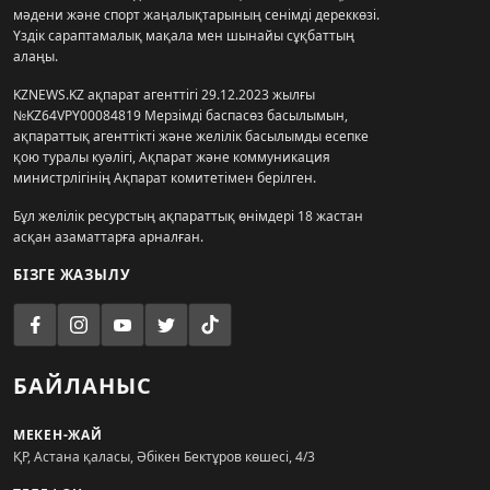
мәдени және спорт жаңалықтарының сенімді дереккөзі.
Үздік сараптамалық мақала мен шынайы сұқбаттың
алаңы.
KZNEWS.KZ ақпарат агенттігі 29.12.2023 жылғы
№KZ64VPY00084819 Мерзімді баспасөз басылымын,
ақпараттық агенттікті және желілік басылымды есепке
қою туралы куәлігі, Ақпарат және коммуникация
министрлігінің Ақпарат комитетімен берілген.
Бұл желілік ресурстың ақпараттық өнімдері 18 жастан
асқан азаматтарға арналған.
БІЗГЕ ЖАЗЫЛУ
БАЙЛАНЫС
МЕКЕН-ЖАЙ
ҚР, Астана қаласы, Әбікен Бектұров көшесі, 4/3