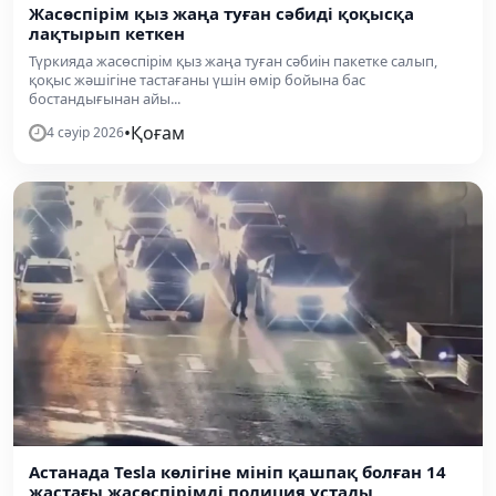
Жасөспірім қыз жаңа туған сәбиді қоқысқа
лақтырып кеткен
Түркияда жасөспірім қыз жаңа туған сәбиін пакетке салып,
қоқыс жәшігіне тастағаны үшін өмір бойына бас
бостандығынан айы...
•
Қоғам
4 сәуір 2026
Астанада Tesla көлігіне мініп қашпақ болған 14
жастағы жасөспірімді полиция ұстады