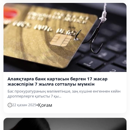
Алаяқтарға банк картасын берген 17 жасар
жасөспірім 7 жылға сотталуы мүмкін
Бас прокуратураның мәліметінше, заң күшіне енгеннен кейін
дропперлерге қатысты 7 қы...
•
Қоғам
22 қазан 2025