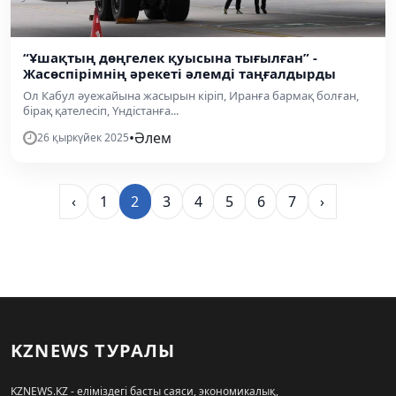
“Ұшақтың дөңгелек қуысына тығылған” -
Жасөспірімнің әрекеті әлемді таңғалдырды
Ол Кабул әуежайына жасырын кіріп, Иранға бармақ болған,
бірақ қателесіп, Үндістанға...
•
Әлем
26 қыркүйек 2025
‹
1
2
3
4
5
6
7
›
KZNEWS ТУРАЛЫ
KZNEWS.KZ - еліміздегі басты саяси, экономикалық,