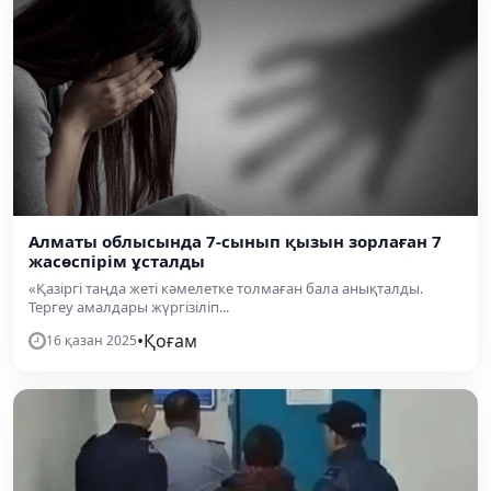
Алматы облысында 7-сынып қызын зорлаған 7
жасөспірім ұсталды
«Қазіргі таңда жеті кәмелетке толмаған бала анықталды.
Тергеу амалдары жүргізіліп...
•
Қоғам
16 қазан 2025