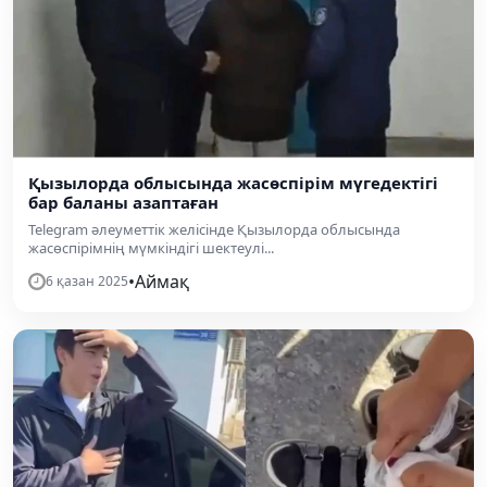
Қызылорда облысында жасөспірім мүгедектігі
бар баланы азаптаған
Telegram әлеуметтік желісінде Қызылорда облысында
жасөспірімнің мүмкіндігі шектеулі...
•
Аймақ
6 қазан 2025