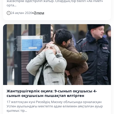
жасөспірім іздестіріліп жатыр. Олардың бір бөлігі «Ак-Ниет»
орта...
•
Әлем
24 ақпан 2026
Жантүршігерлік оқиға: 9-сынып оқушысы 4-
сынып оқушысын пышақтап өлтірген
17 желтоқсан күні Ресейдің Мәскеу облысында орналасқан
Успен ауылындағы мектепте адам өлімімен аяқталған ауыр
қылмыс тір...