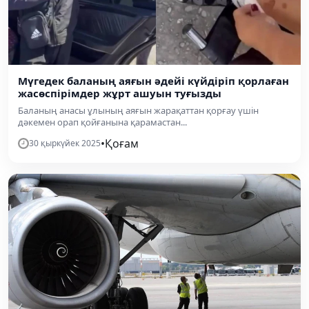
Мүгедек баланың аяғын әдейі күйдіріп қорлаған
жасөспірімдер жұрт ашуын туғызды
Баланың анасы ұлының аяғын жарақаттан қорғау үшін
дәкемен орап қойғанына қарамастан...
•
Қоғам
30 қыркүйек 2025