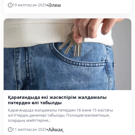
•
Әлем
19 желтоқсан 2025
Қарағандыда екі жасөспірім жалдамалы
пәтерден өлі табылды
Қарағандыда жалдамалы пәтерден 18 және 15 жастағы
жігіттердің денелері табылды. Полиция мәліметінше,
олардың мәйіттеріне...
•
Аймақ
11 желтоқсан 2025