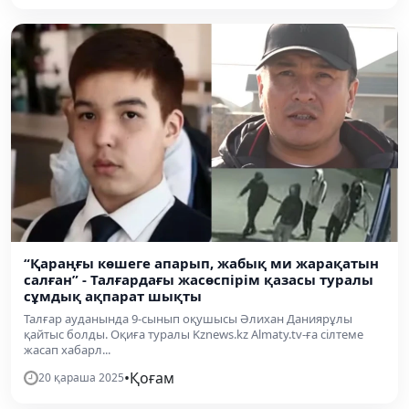
“Қараңғы көшеге апарып, жабық ми жарақатын
салған” - Талғардағы жасөспірім қазасы туралы
сұмдық ақпарат шықты
Талғар ауданында 9-сынып оқушысы Әлихан Даниярұлы
қайтыс болды. Оқиға туралы Kznews.kz Almaty.tv-ға сілтеме
жасап хабарл...
•
Қоғам
20 қараша 2025