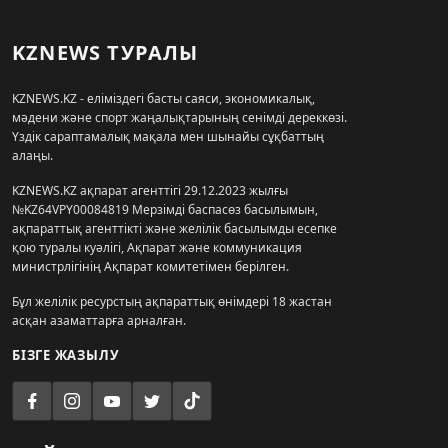
KZNEWS ТУРАЛЫ
KZNEWS.KZ - еліміздегі басты саяси, экономикалық,
мәдени және спорт жаңалықтарының сенімді дереккөзі.
Үздік сараптамалық мақала мен шынайы сұқбаттың
алаңы.
KZNEWS.KZ ақпарат агенттігі 29.12.2023 жылғы
№KZ64VPY00084819 Мерзімді баспасөз басылымын,
ақпараттық агенттікті және желілік басылымды есепке
қою туралы куәлігі, Ақпарат және коммуникация
министрлігінің Ақпарат комитетімен берілген.
Бұл желілік ресурстың ақпараттық өнімдері 18 жастан
асқан азаматтарға арналған.
БІЗГЕ ЖАЗЫЛУ