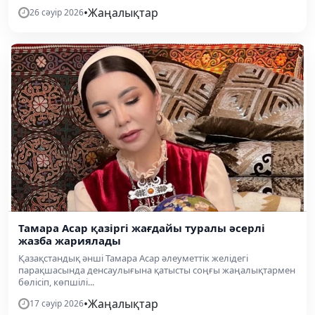
•
Жаңалықтар
26 сәуір 2026
Тамара Асар қазіргі жағдайы туралы әсерлі
жазба жариялады
Қазақстандық әнші Тамара Асар әлеуметтік желідегі
парақшасында денсаулығына қатысты соңғы жаңалықтармен
бөлісіп, көпшілі...
•
Жаңалықтар
17 сәуір 2026