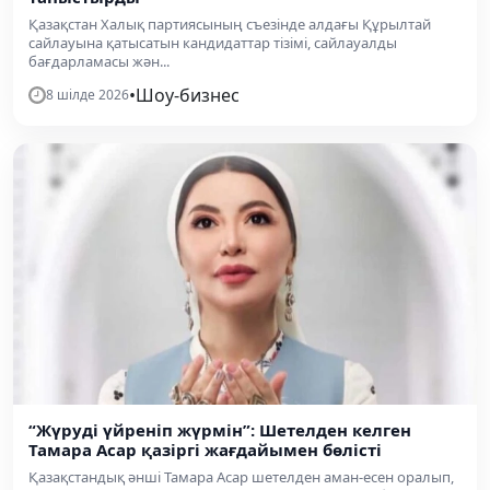
Қазақстан Халық партиясының съезінде алдағы Құрылтай
сайлауына қатысатын кандидаттар тізімі, сайлауалды
бағдарламасы жән...
•
Шоу-бизнес
8 шілде 2026
“Жүруді үйреніп жүрмін”: Шетелден келген
Тамара Асар қазіргі жағдайымен бөлісті
Қазақстандық әнші Тамара Асар шетелден аман-есен оралып,