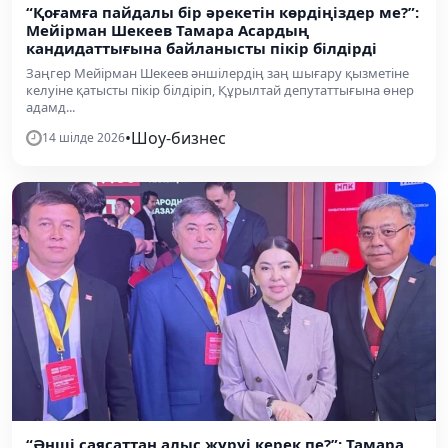
“Қоғамға пайдалы бір әрекетін көрдіңіздер ме?”:
Мейірман Шекеев Тамара Асардың
кандидаттығына байланысты пікір білдірді
Заңгер Мейірман Шекеев әншілердің заң шығару қызметіне
келуіне қатысты пікір білдіріп, Құрылтай депутаттығына өнер
адамд...
•
Шоу-бизнес
14 шілде 2026
“Әнші саясаттан алыс жүруі керек пе?”: Тамара