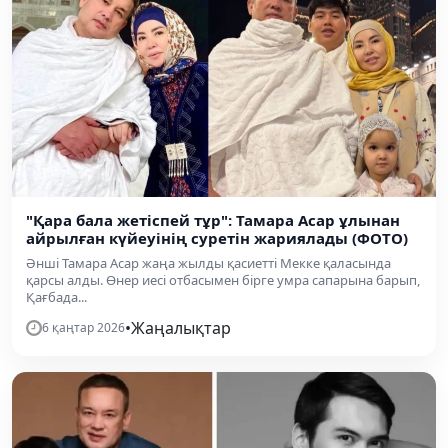
"Қара бала жетіспей тұр": Тамара Асар ұлынан
айрылған күйеуінің суретін жариялады (ФОТО)
Әнші Тамара Асар жаңа жылды қасиетті Мекке қаласында
қарсы алды. Өнер иесі отбасымен бірге умра сапарына барып,
Қағбада...
•
Жаңалықтар
6 қаңтар 2026