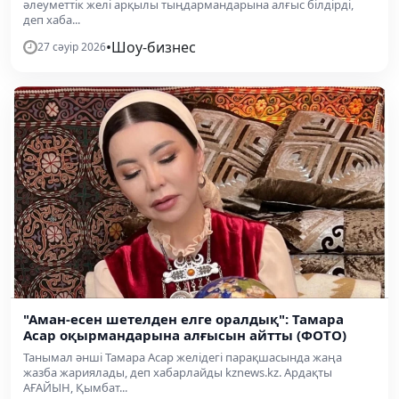
әлеуметтік желі арқылы тыңдармандарына алғыс білдірді,
деп хаба...
•
Шоу-бизнес
27 сәуір 2026
"Аман-есен шетелден елге оралдық": Тамара
Асар оқырмандарына алғысын айтты (ФОТО)
Танымал әнші Тамара Асар желідегі парақшасында жаңа
жазба жариялады, деп хабарлайды kznews.kz. Ардақты
АҒАЙЫН, Қымбат...