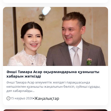
Әнші Тамара Асар оқырмандарына қуанышты
хабарын жеткізді
Әнші Тамара Асар әлеуметтік желідегі парақшасында
көпшілікпен қуанышты жаңалығын бөлісіп, сүйінші сұрады,
деп хабарлайды...
•
Жаңалықтар
15 наурыз 2026