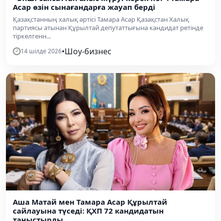
Асар өзін сынағандарға жауап берді
Қазақстанның халық әртісі Тамара Асар Қазақстан Халық
партиясы атынан Құрылтай депутаттығына кандидат ретінде
тіркелгенн...
•
Шоу-бизнес
14 шілде 2026
Аша Матай мен Тамара Асар Құрылтай
сайлауына түседі: ҚХП 72 кандидатын
таныстырды