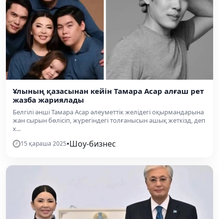
Ұлының қазасынан кейін Тамара Асар алғаш рет
жазба жариялады
Белгілі әнші Тамара Асар әлеуметтік желідегі оқырмандарына
жан сырын бөлісіп, жүрегіндегі толғанысын ашық жеткізд, деп
х...
•
Шоу-бизнес
15 қараша 2025