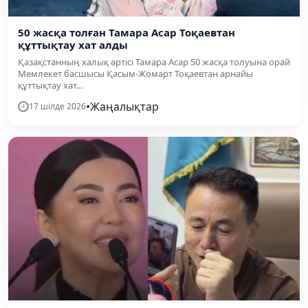
50 жасқа толған Тамара Асар Тоқаевтан
құттықтау хат алды
Қазақстанның халық әртісі Тамара Асар 50 жасқа толуына орай
Мемлекет басшысы Қасым-Жомарт Тоқаевтан арнайы
құттықтау хат...
•
Жаңалықтар
17 шілде 2026