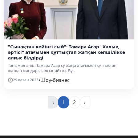
"Сынақтан кейінгі сый": Тамара Асар "Халық
әртісі" атағымен құттықтап жатқан көпшілікке
алғыс білдірді
Танымал әнші Тамара Асар су жаңа атағымен құттықтап
жатқан жандарға алғыс айтты. Бұ...
•
Шоу-бизнес
29 қазан 2025
‹
1
2
›