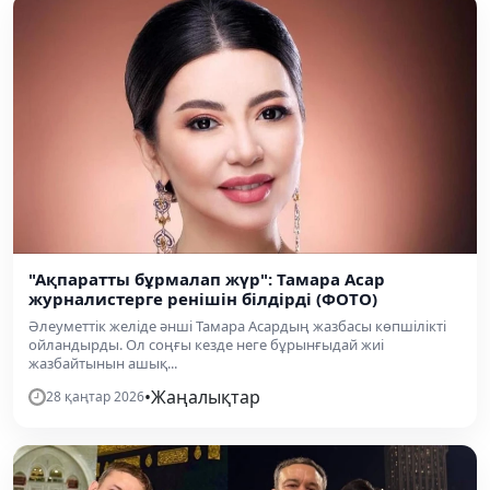
"Ақпаратты бұрмалап жүр": Тамара Асар
журналистерге ренішін білдірді (ФОТО)
Әлеуметтік желіде әнші Тамара Асардың жазбасы көпшілікті
ойландырды. Ол соңғы кезде неге бұрынғыдай жиі
жазбайтынын ашық...
•
Жаңалықтар
28 қаңтар 2026