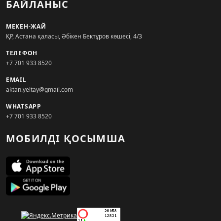
БАЙЛАНЫС
МЕКЕН-ЖАЙ
ҚР, Астана қаласы, Әбікен Бектұров көшесі, 4/3
ТЕЛЕФОН
+7 701 933 8520
EMAIL
aktan.yeltay@gmail.com
WHATSAPP
+7 701 933 8520
МОБИЛДІ ҚОСЫМША