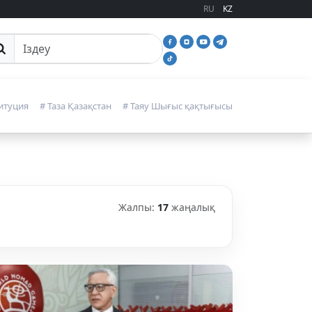
RU
KZ
йттан іздеу
итуция
# Таза Қазақстан
# Таяу Шығыс қақтығысы
Жалпы:
17
жаңалық