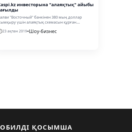
Kaspi.kz инвесторына "алаяқтық" айыбы
тағылды
алви "Восточный" банкінен 380 мың доллар
ымқыру үшін алаяқтық сxемасын құрған....
•
Шоу-бизнес
23 ақпан 2019
ОБИЛДІ ҚОСЫМША