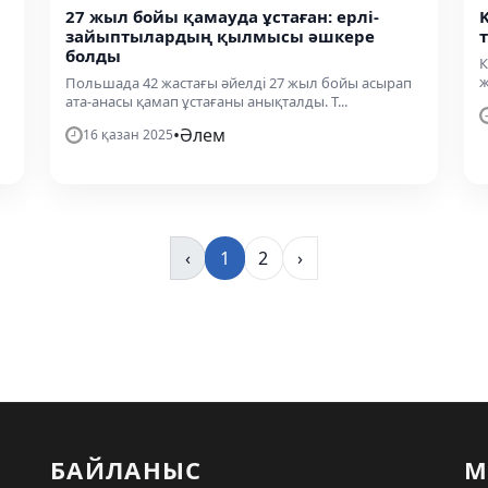
27 жыл бойы қамауда ұстаған: ерлі-
зайыптылардың қылмысы әшкере
болды
К
ж
Польшада 42 жастағы әйелді 27 жыл бойы асырап
ата-анасы қамап ұстағаны анықталды. Т...
•
Әлем
16 қазан 2025
‹
1
2
›
БАЙЛАНЫС
М