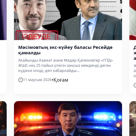
Мәсімовтың экс-күйеу баласы Ресейде
қамалды
Ағайынды Азамат және Медер Қапеновтер «ПТД»
ЖШС-нің 25 пайыз үлесін заңсыз иемденді деген
Ж
күдікке ілінді, деп хабарлайды...
А
Н
•
Қоғам
11 маусым 2026