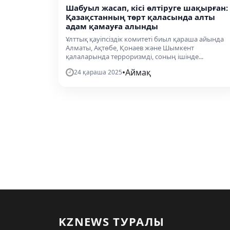
Шабуыл жасап, кісі өлтіруге шақырған:
Қазақстанның төрт қаласында алты
адам қамауға алынды
Ұлттық қауіпсіздік комитеті биыл қараша айында
Алматы, Ақтөбе, Қонаев және Шымкент
қалаларында терроризмді, соның ішінде...
•
Аймақ
24 қараша 2025
KZNEWS ТУРАЛЫ