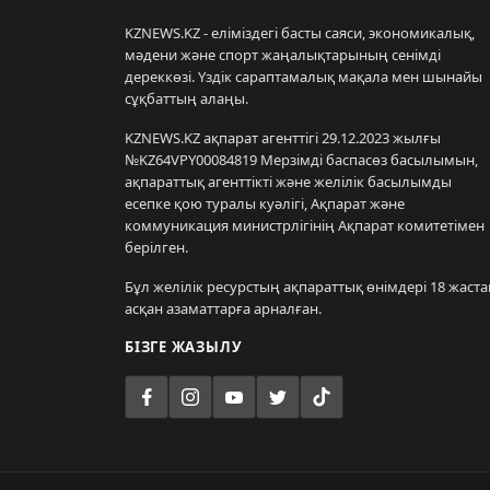
KZNEWS.KZ - еліміздегі басты саяси, экономикалық,
мәдени және спорт жаңалықтарының сенімді
дереккөзі. Үздік сараптамалық мақала мен шынайы
сұқбаттың алаңы.
KZNEWS.KZ ақпарат агенттігі 29.12.2023 жылғы
№KZ64VPY00084819 Мерзімді баспасөз басылымын,
ақпараттық агенттікті және желілік басылымды
есепке қою туралы куәлігі, Ақпарат және
коммуникация министрлігінің Ақпарат комитетімен
берілген.
Бұл желілік ресурстың ақпараттық өнімдері 18 жаста
асқан азаматтарға арналған.
БІЗГЕ ЖАЗЫЛУ