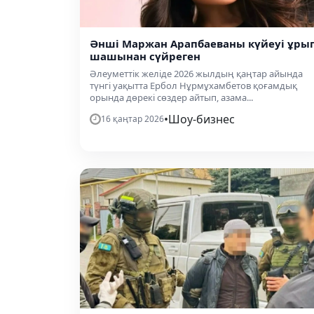
Әнші Маржан Арапбаеваны күйеуі ұрып
шашынан сүйреген
Әлеуметтік желіде 2026 жылдың қаңтар айында
түнгі уақытта Ербол Нұрмұхамбетов қоғамдық
орында дөрекі сөздер айтып, азама...
•
Шоу-бизнес
16 қаңтар 2026