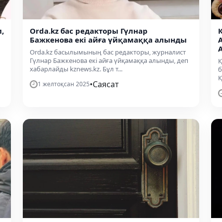
,
Orda.kz бас редакторы Гүлнар
Бажкенова екі айға үйқамаққа алынды
Orda.kz басылымының бас редакторы, журналист
Гүлнар Бажкенова екі айға үйқамаққа алынды, деп
Қ
хабарлайды kznews.kz. Бұл т...
б
Қ
•
Саясат
1 желтоқсан 2025