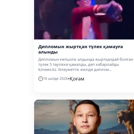
Дипломын жыртқан түлек қамауға
алынды
Дипломын көпшілік алдында жыртқандай болған
түлек 5 тәулікке қамалды, деп хабарлайды
kznews.kz. Әлеуметтік желіде диплом...
•
Қоғам
16 шілде 2026