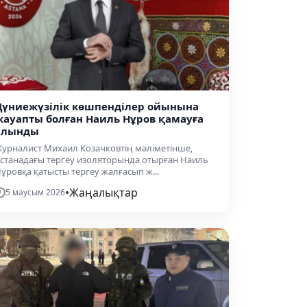
Дүниежүзілік көшпенділер ойынына
жауапты болған Наиль Нұров қамауға
алынды
урналист Михаил Козачковтің мәліметінше,
станадағы тергеу изоляторында отырған Наиль
ұровқа қатысты тергеу жалғасып ж...
•
Жаңалықтар
5 маусым 2026