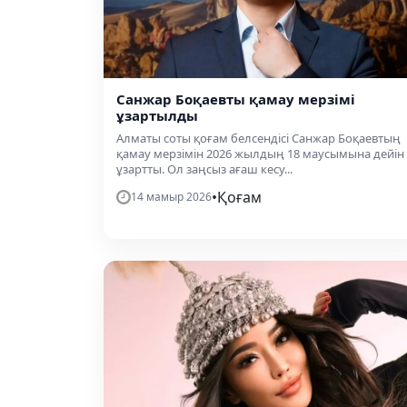
Санжар Боқаевты қамау мерзімі
ұзартылды
Алматы соты қоғам белсендісі Санжар Боқаевтың
қамау мерзімін 2026 жылдың 18 маусымына дейін
ұзартты. Ол заңсыз ағаш кесу...
•
Қоғам
14 мамыр 2026