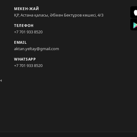
МЕКЕН-ЖАЙ
ҚР, Астана қаласы, Әбікен Бектұров көшесі, 4/3
ТЕЛЕФОН
+7 701 933 8520
EMAIL
aktan.yeltay@gmail.com
WHATSAPP
+7 701 933 8520
н