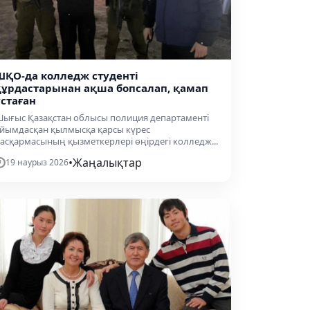
ШҚО-да колледж студенті
құрдастарынан ақша бопсалап, қамап
ұстаған
ығыс Қазақстан облысы полиция департаменті
йымдасқан қылмысқа қарсы күрес
асқармасының қызметкерлері өңірдегі колледж...
•
Жаңалықтар
19 наурыз 2026