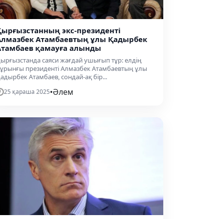
Қырғызстанның экс-президенті
Алмазбек Атамбаевтың ұлы Қадырбек
Атамбаев қамауға алынды
ырғызстанда саяси жағдай ушығып тұр: елдің
ұрынғы президенті Алмазбек Атамбаевтың ұлы
адырбек Атамбаев, сондай-ақ бір...
•
Әлем
25 қараша 2025