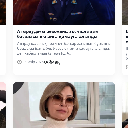
Атыраудағы резонанс: экс-полиция
басшысы екі айға қамауға алынды
Атырау қалалық полиция басқармасының бұрынғы
басшысы Бақтыбек Исаев екі айға қамауға алынды,
Ш
деп хабарлайды kznews.kz. А...
ұ
б
•
Аймақ
19 сәуір 2026