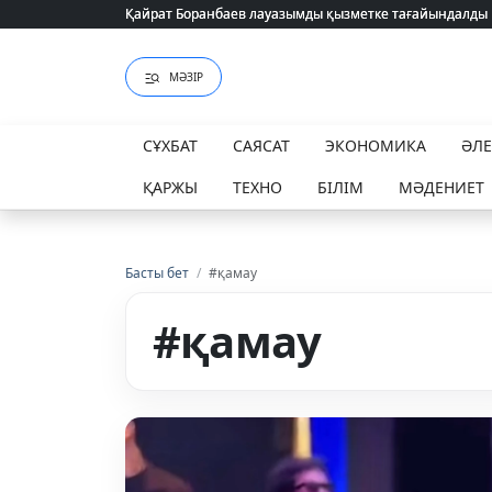
Қайрат Боранбаев лауазымды қызметке тағайындалды
Қайрат Боранбаев лауазымды қызметке тағайындалды
МӘЗІР
СҰХБАТ
САЯСАТ
ЭКОНОМИКА
ӘЛ
ҚАРЖЫ
ТЕХНО
БІЛІМ
МӘДЕНИЕТ
Басты бет
/
#қамау
#қамау