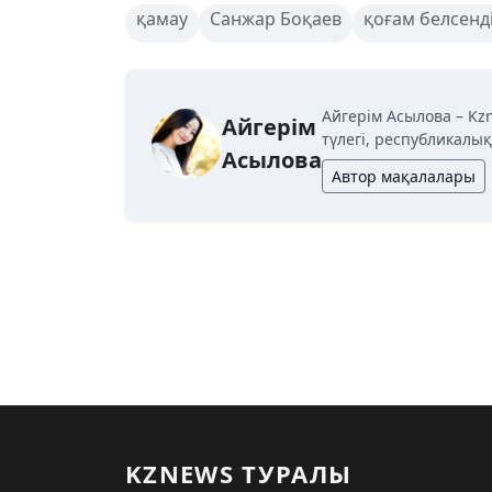
қамау
Санжар Боқаев
қоғам белсенді
Айгерім Асылова – Kz
Айгерім
түлегі, республикалы
Асылова
Автор мақалалары
KZNEWS ТУРАЛЫ