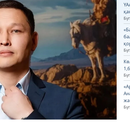
ҮА
қа
Бүг
«Б
ба
қо
Бүг
Кө
1,
Бүг
«А
Ан
жа
Бүг