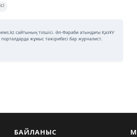
сі
news.kz сайтының тілшісі. Әл-Фараби атындағы ҚазҰУ
қ порталдарда жұмыс тәжірибесі бар журналист.
БАЙЛАНЫС
М