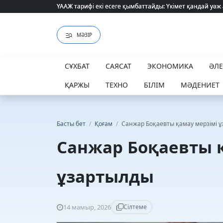
ҮААЖ тарифі екі есеге қымбаттайды: Үкімет қандай уәж
ҮААЖ тарифі екі есеге қымбаттайды: Үкімет қандай уәж
МӘЗІР
СҰХБАТ
САЯСАТ
ЭКОНОМИКА
ӘЛ
ҚАРЖЫ
ТЕХНО
БІЛІМ
МӘДЕНИЕТ
Басты бет
/
Қоғам
/
Санжар Боқаевты қамау мерзімі 
Санжар Боқаевты 
ұзартылды
14 мамыр, 2026
Сілтеме