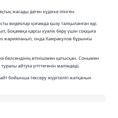
яқтық жасады деген күдікке ілінген.
сты видеолар қоғамда қызу талқыланған еді.
п, Боқаевқа қарсы куәлік беру үшін соққыға
део жарияланып, онда Хамракулов бұрынғы
зі белсендінің өтінішімен қатысқан. Сонымен
 туралы айтуға үгіттегенін мәлімдеді.
жайт бойынша тексеру жүргізіліп жатқанын