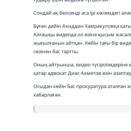
Сондай-ақ белсенді аса ірі көлемдегі ала
Бұған дейін Ахиддин Хамракуловқа қаты
Алғашқы видеода ол өзіне қысым жасалы
жығылғанын айтқан. Кейін тағы бір ви
сөзінен бас тартты.
Оның айтуынша, видео түсірілімдеріне ө
қатар адвокат Диас Ахметов өзін азаптау
Осыдан кейін Бас прокуратура аталған 
хабарлаған.