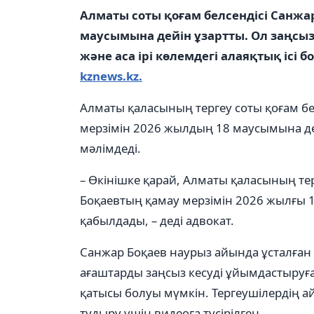
Алматы соты қоғам белсендісі Санжа
маусымына дейін ұзартты. Ол заңсы
және аса ірі көлемдегі алаяқтық ісі 
kznews.kz.
Алматы қаласының тергеу соты қоғам бе
мерзімін 2026 жылдың 18 маусымына де
мәлімдеді.
– Өкінішке қарай, Алматы қаласының т
Боқаевтың қамау мерзімін 2026 жылғы 
қабылдады, – деді адвокат.
Санжар Боқаев наурыз айында ұсталған 
ағаштарды заңсыз кесуді ұйымдастыруғ
қатысы болуы мүмкін. Тергеушілердің а
тудыру үшін видеоға түсірілген.