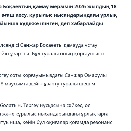
р Боқаевтың қамау мерзімін 2026 жылдың 18
з ағаш кесу, құрылыс нысандарындағы ұрлық
бойынша күдікке ілінген, деп хабарлайды
лсендісі Санжар Боқаевты қамауда ұстау
йін ұзартты. Бұл туралы оның қорғаушысы
ергеу соты қорғауымыздағы Санжар Омарұлы
18 маусымға дейін ұзарту туралы шешім
болатын. Тергеу нұсқасына сәйкес, ол
а және құрылыс нысандарындағы ұрлықтарға
йтуынша, кейін бұл оқиғалар қоғамда резонанс