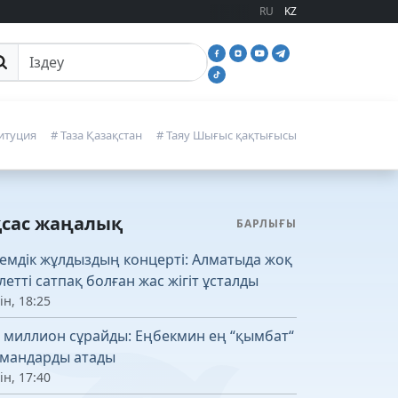
RU
KZ
йттан іздеу
итуция
# Таза Қазақстан
# Таяу Шығыс қақтығысы
қсас жаңалық
БАРЛЫҒЫ
емдік жұлдыздың концерті: Алматыда жоқ
летті сатпақ болған жас жігіт ұсталды
ін, 18:25
4 миллион сұрайды: Еңбекмин ең “қымбат“
мандарды атады
ін, 17:40