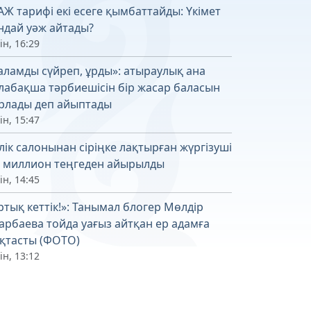
АЖ тарифі екі есеге қымбаттайды: Үкімет
ндай уәж айтады?
ін, 16:29
аламды сүйреп, ұрды»: атыраулық ана
лабақша тәрбиешісін бір жасар баласын
рлады деп айыптады
ін, 15:47
лік салонынан сіріңке лақтырған жүргізуші
6 миллион теңгеден айырылды
ін, 14:45
ртық кеттік!»: Танымал блогер Мөлдір
арбаева тойда уағыз айтқан ер адамға
қтасты (ФОТО)
ін, 13:12