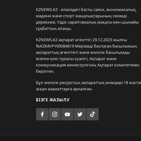
KZNEWS.KZ - еліміздегі басты саяси, экономикалық,
мәдени және спорт жаңалықтарының сенімді
дереккөзі. Үздік сараптамалық мақала мен шынайы
сұқбаттың алаңы.
KZNEWS.KZ ақпарат агенттігі 29.12.2023 жылғы
№KZ64VPY00084819 Мерзімді баспасөз басылымын,
ақпараттық агенттікті және желілік басылымды
есепке қою туралы куәлігі, Ақпарат және
коммуникация министрлігінің Ақпарат комитетімен
берілген.
Бұл желілік ресурстың ақпараттық өнімдері 18 жаста
асқан азаматтарға арналған.
БІЗГЕ ЖАЗЫЛУ