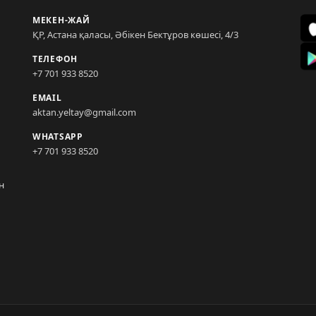
МЕКЕН-ЖАЙ
ҚР, Астана қаласы, Әбікен Бектұров көшесі, 4/3
ТЕЛЕФОН
+7 701 933 8520
EMAIL
aktan.yeltay@gmail.com
WHATSAPP
+7 701 933 8520
н