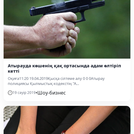
Атырауда көшенің қақ ортасында адам өлтіріп
кетті
Оқиға11:20 19.04.2019Қысқа сілтеме алу 0 0 0Атырау
полициясы Қылмыстық кодекстің "А...
•
Шоу-бизнес
19 сәуір 2019