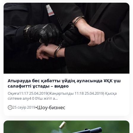
Атырауда бес қабатты үйдің ауласында ҰҚК үш
салафитті ұстады – видео
Оқиға11:17 25.04.2019(Жаңартылды 11:18 25.04.2019) Қысқа
сілтеме алу4 0 0Үш жігіт а...
•
Шоу-бизнес
25 сәуір 2019