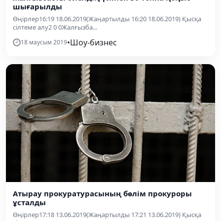
шығарылды
Өңірлер16:19 18.06.2019(Жаңартылды 16:20 18.06.2019) Қысқа
сілтеме алу2 0 0Жалғызба...
•
Шоу-бизнес
18 маусым 2019
Атырау прокуратурасының бөлім прокуроры
ұсталды
Өңірлер17:18 13.06.2019(Жаңартылды 17:21 13.06.2019) Қысқа