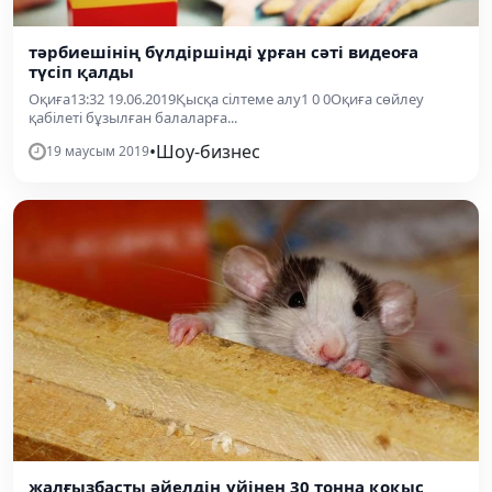
тәрбиешінің бүлдіршінді ұрған сәті видеоға
түсіп қалды
Оқиға13:32 19.06.2019Қысқа сілтеме алу1 0 0Оқиға сөйлеу
қабілеті бұзылған балаларға...
•
Шоу-бизнес
19 маусым 2019
жалғызбасты әйелдің үйінен 30 тонна қоқыс