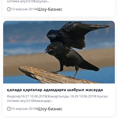
сілтеме алу3 0 0Жасұлан...
•
Шоу-бизнес
13 маусым 2019
қалада қарғалар адамдарға шабуыл жасауда
Өңірлер16:27 10.06.2019(Жаңартылды 16:29 10.06.2019) Қысқа
сілтеме алу3 0 0Мамандар...
•
Шоу-бизнес
10 маусым 2019