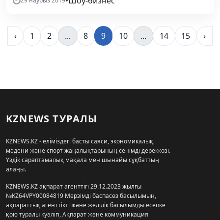
•
Шоу-бизнес
29 наурыз 2019
‹
1
2
...
8
9
10
...
14
15
›
KZNEWS ТУРАЛЫ
KZNEWS.KZ - еліміздегі басты саяси, экономикалық,
мәдени және спорт жаңалықтарының сенімді дереккөзі.
Үздік сараптамалық мақала мен шынайы сұқбаттың
алаңы.
KZNEWS.KZ ақпарат агенттігі 29.12.2023 жылғы
№KZ64VPY00084819 Мерзімді баспасөз басылымын,
ақпараттық агенттікті және желілік басылымды есепке
қою туралы куәлігі, Ақпарат және коммуникация