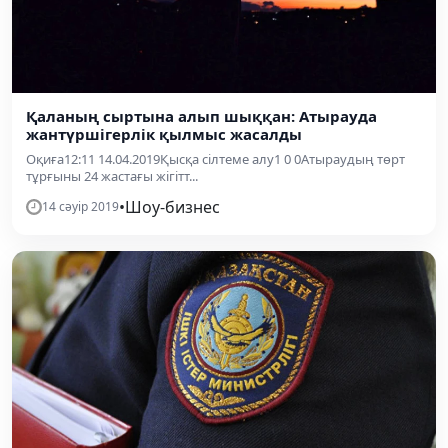
Қаланың сыртына алып шыққан: Атырауда
жантүршігерлік қылмыс жасалды
Оқиға12:11 14.04.2019Қысқа сілтеме алу1 0 0Атыраудың төрт
тұрғыны 24 жастағы жігітт...
•
Шоу-бизнес
14 сәуір 2019