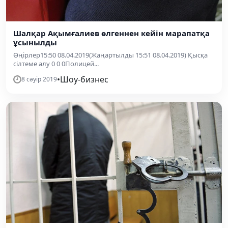
Шалқар Ақымғалиев өлгеннен кейін марапатқа
ұсынылды
Өңірлер15:50 08.04.2019(Жаңартылды 15:51 08.04.2019) Қысқа
сілтеме алу 0 0 0Полицей...
•
Шоу-бизнес
8 сәуір 2019