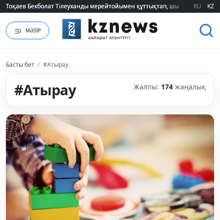
RU
KZ
2026 жылғы білім грантын иеленгендердің тізімі жарияланды (ТІЗІМ)
МӘЗІР
Басты бет
/
#Атырау
#Атырау
Жалпы:
174
жаңалық