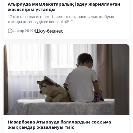
Атырауда мемлекетаралық іздеу жарияланған
жасөспірім ұсталды
17 жастағы жасөспірім Шымкентте қарақшылық шабуыл
жасады деген күдікке ілінгенНҰР-С...
•
Шоу-бизнес
4 сәуір 2019
Назарбаева Атырауда балалардың соққыға
жыққандар жазалануы тиіс