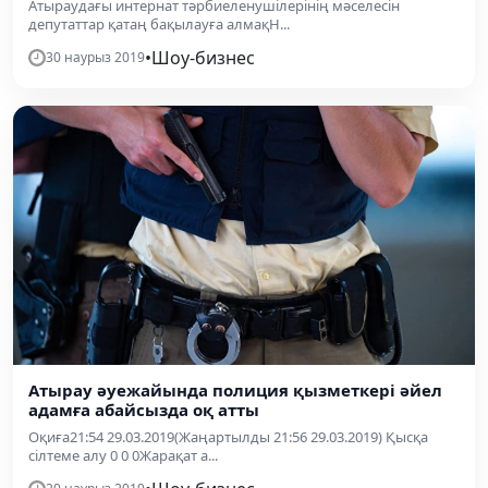
Атыраудағы интернат тәрбиеленушілерінің мәселесін
депутаттар қатаң бақылауға алмақН...
•
Шоу-бизнес
30 наурыз 2019
Атырау әуежайында полиция қызметкері әйел
адамға абайсызда оқ атты
Оқиға21:54 29.03.2019(Жаңартылды 21:56 29.03.2019) Қысқа
сілтеме алу 0 0 0Жарақат а...