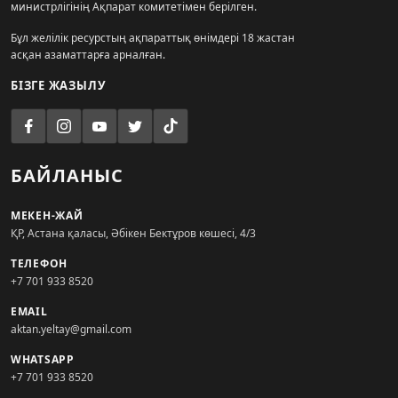
министрлігінің Ақпарат комитетімен берілген.
Бұл желілік ресурстың ақпараттық өнімдері 18 жастан
асқан азаматтарға арналған.
БІЗГЕ ЖАЗЫЛУ
БАЙЛАНЫС
МЕКЕН-ЖАЙ
ҚР, Астана қаласы, Әбікен Бектұров көшесі, 4/3
ТЕЛЕФОН
+7 701 933 8520
EMAIL
aktan.yeltay@gmail.com
WHATSAPP
+7 701 933 8520