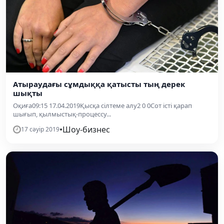
Атыраудағы сұмдыққа қатысты тың дерек
шықты
Оқиға09:15 17.04.2019Қысқа сілтеме алу2 0 0Сот істі қарап
шығып, қылмыстық-процессу...
•
Шоу-бизнес
17 сәуір 2019