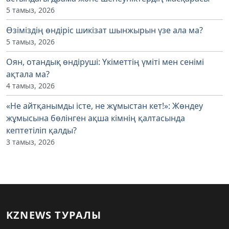
5 тамыз, 2026
Өзіміздің өндіріс шикізат шынжырын үзе ала ма?
5 тамыз, 2026
Оян, отандық өндіруші: Үкіметтің үміті мен сенімі
ақтала ма?
4 тамыз, 2026
«Не айтқанымды істе, не жұмыстан кет!»: Жөндеу
жұмысына бөлінген ақша кімнің қалтасында
кептетіліп қалды?
3 тамыз, 2026
KZNEWS ТУРАЛЫ