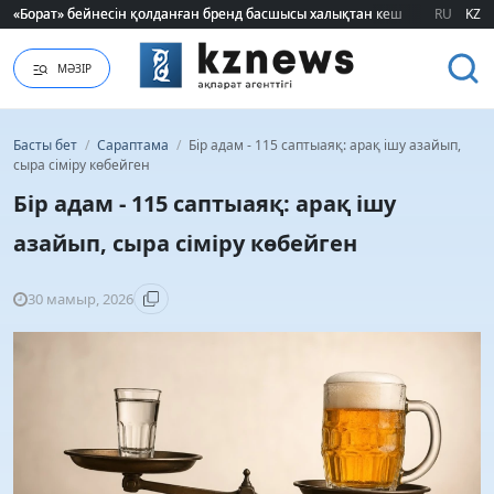
«Борат» бейнесін қолданған бренд басшысы халықтан кешірім сұрады
«Борат» бейнесін қолданған бренд басшысы халықтан кешірім сұрады
RU
KZ
МӘЗІР
Басты бет
/
Сараптама
/
Бір адам - 115 саптыаяқ: арақ ішу азайып,
сыра сіміру көбейген
Бір адам - 115 саптыаяқ: арақ ішу
азайып, сыра сіміру көбейген
30 мамыр, 2026