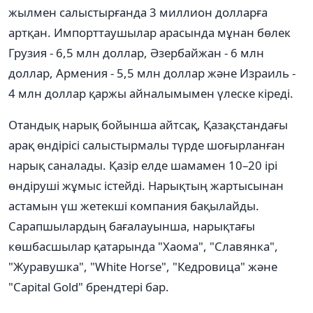
жылмен салыстырғанда 3 миллион долларға
артқан. Импорттаушылар арасында мұнан бөлек
Грузия - 6,5 млн доллар, Әзербайжан - 6 млн
доллар, Армения - 5,5 млн доллар және Израиль -
4 млн доллар қаржы айналымымен үлеске кіреді.
Отандық нарық бойынша айтсақ, Қазақстандағы
арақ өндірісі салыстырмалы түрде шоғырланған
нарық саналады. Қазір елде шамамен 10–20 ірі
өндіруші жұмыс істейді. Нарықтың жартысынан
астамын үш жетекші компания бақылайды.
Сарапшылардың бағалауынша, нарықтағы
көшбасшылар қатарында "Хаома", "Славянка",
"Журавушка", "White Horse", "Кедровица" және
"Capital Gold" брендтері бар.