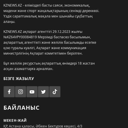
KZNEWS.KZ - еліміздегі басты саяси, экономикалық,
мәдени және спорт жаңалықтарының сенімді дереккөзі.
Үздік сараптамалық мақала мен шынайы сұқбаттың
алаңы.
KZNEWS.KZ ақпарат агенттігі 29.12.2023 жылғы
№KZ64VPY00084819 Мерзімді баспасөз басылымын,
ақпараттық агенттікті және желілік басылымды есепке
қою туралы куәлігі, Ақпарат және коммуникация
министрлігінің Ақпарат комитетімен берілген.
Бұл желілік ресурстың ақпараттық өнімдері 18 жастан
асқан азаматтарға арналған.
БІЗГЕ ЖАЗЫЛУ
БАЙЛАНЫС
МЕКЕН-ЖАЙ
ҚР, Астана қаласы, Әбікен Бектұров көшесі, 4/3