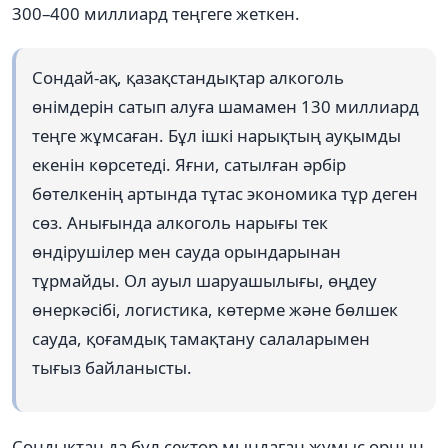
300–400 миллиард теңгеге жеткен.
Сондай-ақ, қазақстандықтар алкоголь
өнімдерін сатып алуға шамамен 130 миллиард
теңге жұмсаған. Бұл ішкі нарықтың ауқымды
екенін көрсетеді. Яғни, сатылған әрбір
бөтелкенің артында тұтас экономика тұр деген
сөз. Анығында алкоголь нарығы тек
өндірушілер мен сауда орындарынан
тұрмайды. Ол ауыл шаруашылығы, өңдеу
өнеркәсібі, логистика, көтерме және бөлшек
сауда, қоғамдық тамақтану салаларымен
тығыз байланысты.
Сондықтан да бұл сектор мыңдаған жұмыс орнын