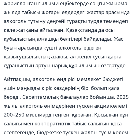
жарияланған ғылыми еңбектерде соңғы жиырма
жылда табысы жоғары елдердегі жастар арасында
алкоголь тұтыну деңгейі тұрақты түрде төмендеп
келе жатқаны айтылған. Қазақстанда да осы
құбылыстың алғашқы белгілері байқалады. Жас
буын арасында күшті алкогольге деген
қызығушылықтың азаюы, ал жеңіл сусындарға
сұраныстың артуы нарық құрылымын өзгертуде.
Айтпақшы, алкоголь өндірісі мемлекет бюджеті
үшін маңызды кіріс көздерінің бірі болып қала
береді. Сараптамалық бағалаулар бойынша, 2025
жылы алкоголь өнімдерінен түскен акциз көлемі
200–250 миллиард теңгені құраған. Қосылған құн
салығы мен корпоративтік табыс салығын қоса
есептегенде, бюджетке түскен жалпы түсім көлемі