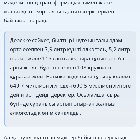
мәдениетінің трансформациясымен және
жастардың өмір салтындағы өзгерістермен
байланыстырады.
Дерекке сәйкес, былтыр ішуге ынталы адам
орта есеппен 7,9 литр күшті алкоголь, 5,2 литр
шарап және 115 саптыаяқ сыра тұтынған. Ал
арғы жылы бұл көрсеткіш 108 кружканы
құраған екен. Нәтижесінде сыра тұтыну көлемі
649,7 миллион литрден 690,5 миллион литрге
дейін өсті дейді деректер. Осылайша, сыра
бүгінде сұранысы артып отырған жалғыз
алкогольдік өнім саналады.
Ал дәстүрлі күшті ішімдіктер бойынша кері үрдіс