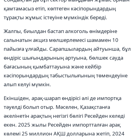
қамтамасыз етіп, көптеген кәсіпорындардың
тұрақты жұмыс істеуіне мүмкіндік береді.
Жалпы, биылдан бастап алкоголь өнімдеріне
салынатын акциз мөлшерлемесі шамамен 10
пайызға ұлғайды. Сарапшылардың айтуынша, бұл
өндіріс шығындарының артуына, бөлшек сауда
бағасының қымбаттауына және кейбір
кәсіпорындардың табыстылығының төмендеуіне
алып келуі мүмкін.
Екіншіден, арақ-шарап өндірісі әлі де импортқа
тәуелді болып отыр. Мәселен, Қазақстанға
әкелінетін арақтың негізгі бөлігі Ресейден келеді
екен. 2025 жылы Ресейден импортталған арақ
көлемі 25 миллион АҚШ долларына жетіп, 2024