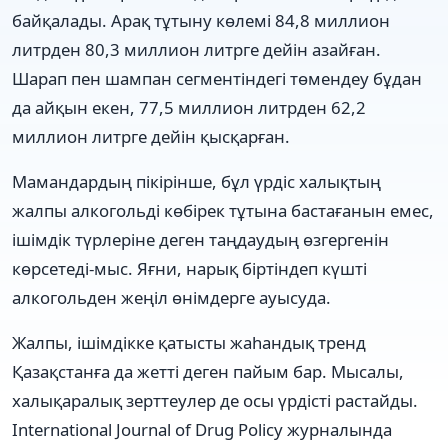
байқалады. Арақ тұтыну көлемі 84,8 миллион
литрден 80,3 миллион литрге дейін азайған.
Шарап пен шампан сегментіндегі төмендеу бұдан
да айқын екен, 77,5 миллион литрден 62,2
миллион литрге дейін қысқарған.
Мамандардың пікірінше, бұл үрдіс халықтың
жалпы алкогольді көбірек тұтына бастағанын емес,
ішімдік түрлеріне деген таңдаудың өзгергенін
көрсетеді-мыс. Яғни, нарық біртіндеп күшті
алкогольден жеңіл өнімдерге ауысуда.
Жалпы, ішімдікке қатысты жаһандық тренд
Қазақстанға да жетті деген пайым бар. Мысалы,
халықаралық зерттеулер де осы үрдісті растайды.
International Journal of Drug Policy журналында