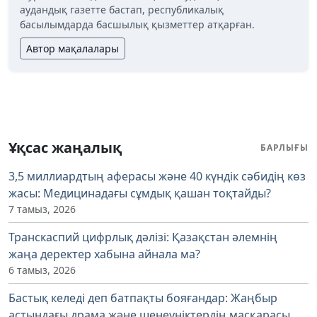
аудандық газетте бастап, республикалық
басылымдарда басшылық қызметтер атқарған.
Автор мақалалары
Ұқсас жаңалық
БАРЛЫҒЫ
3,5 миллиардтың аферасы және 40 күндік сәбидің көз
жасы: Медицинадағы сұмдық қашан тоқтайды?
7 тамыз, 2026
Транскаспий цифрлық дәлізі: Қазақстан әлемнің
жаңа деректер хабына айнала ма?
6 тамыз, 2026
Бастық келеді деп батпақты бояғандар: Жаңбыр
астындағы драма және шенеуніктердің масқарасы