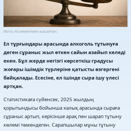
Фото: AI көмегімен жасалған.
Ел тұрғындары арасында алкоголь тұтынуға
деген сұраныс жыл өткен сайын азайып келеді
екен. Бұл жерде негізгі көрсеткіш градусы
жоғары ішімдік түрлеріне қатысты өзгергені
байқалады. Есесіне, ел ішінде сыра ішу үлесі
артқан.
Статистикаға сүйенсек, 2025 жылдың
қорытындысы бойынша халық арасында сыраға
сұраныс артып, керісінше арақ пен шарап тұтыну
көлемі төмендеген. Сарапшылар мұны тұтыну