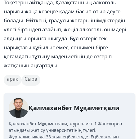
Тоқетерін айтқанда, Қазақстанның алкоголь
нарығы жаңа кезеңге қадам басып отыр деуге
болады. Өйткені, градусы жоғары ішімдіктердің
үлесі біртіндеп азайып, жеңіл алкоголь өнімдері
алдыңғы орынға шығуда. Бұл өзгеріс тек
нарықтағы құбылыс емес, сонымен бірге
қоғамдағы тұтыну мәдениетінің де өзгеріп
жатқанын аңғартады.
арақ
Сыра
Қалмаханбет Мұқаметқали
Қалмаханбет Мұқаметқали, журналист. І.Жансүгіров
атындағы Жетісу университетінің түлегі.
Журналистикада 33 жыл еңбек етуде. Еңбек жолын