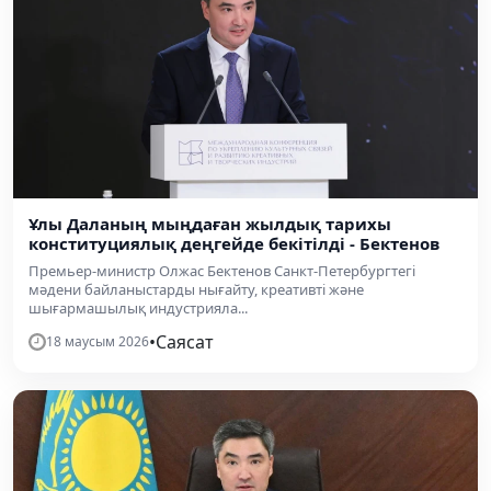
Ұлы Даланың мыңдаған жылдық тарихы
конституциялық деңгейде бекітілді - Бектенов
Премьер-министр Олжас Бектенов Санкт-Петербургтегі
мәдени байланыстарды нығайту, креативті және
шығармашылық индустрияла...
•
Саясат
18 маусым 2026