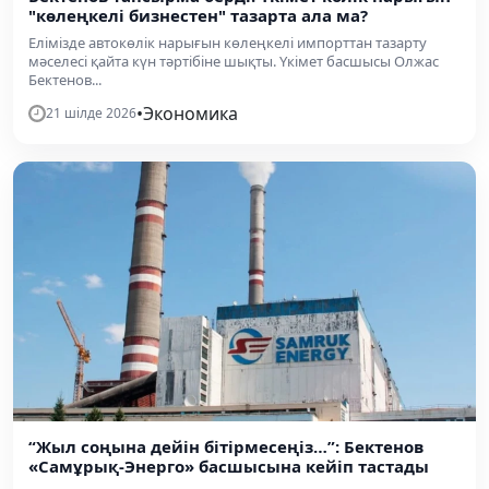
"көлеңкелі бизнестен" тазарта ала ма?
Елімізде автокөлік нарығын көлеңкелі импорттан тазарту
мәселесі қайта күн тәртібіне шықты. Үкімет басшысы Олжас
Бектенов...
•
Экономика
21 шілде 2026
“Жыл соңына дейін бітірмесеңіз…”: Бектенов
«Самұрық-Энерго» басшысына кейіп тастады