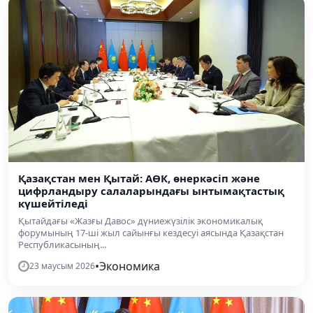
Қазақстан мен Қытай: АӨК, өнеркәсіп және
цифрландыру салаларындағы ынтымақтастық
күшейтіледі
Қытайдағы «Жазғы Давос» дүниежүзілік экономикалық
форумының 17-ші жыл сайынғы кездесуі аясында Қазақстан
Республикасының...
•
Экономика
23 маусым 2026