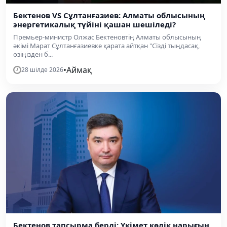
Бектенов VS Сұлтанғазиев: Алматы облысының
энергетикалық түйіні қашан шешіледі?
Премьер-министр Олжас Бектеновтің Алматы облысының
әкімі Марат Сұлтанғазиевке қарата айтқан "Сізді тыңдасақ,
өзіңізден б...
•
Аймақ
28 шілде 2026
Бектенов тапсырма берді: Үкімет көлік нарығын