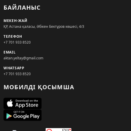
БАЙЛАНЫС
МЕКЕН-ЖАЙ
ҚР, Астана қаласы, Әбікен Бектұров көшесі, 4/3
ТЕЛЕФОН
+7 701 933 8520
EMAIL
aktan.yeltay@gmail.com
WHATSAPP
+7 701 933 8520
МОБИЛДІ ҚОСЫМША