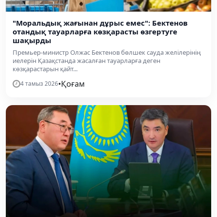
"Моральдық жағынан дұрыс емес": Бектенов
отандық тауарларға көзқарасты өзгертуге
шақырды
Премьер-министр Олжас Бектенов бөлшек сауда желілерінің
иелерін Қазақстанда жасалған тауарларға деген
көзқарастарын қайт...
•
Қоғам
4 тамыз 2026