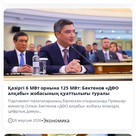
Қазіргі 6 МВт орнына 125 МВт: Бектенов «ДӨО
алқабы» жобасының қуаттылығы туралы
Парламент палаталарының бірлескен отырысында Премьер-
министр Олжас Бектенов «ДӨО алқабы» жобасы еліміздің
цифрлық дамуы...
•
Экономика
26 маусым 2026