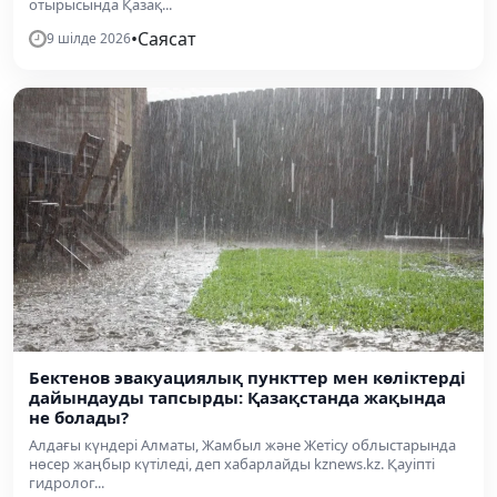
отырысында Қазақ...
•
Саясат
9 шілде 2026
Бектенов эвакуациялық пункттер мен көліктерді
дайындауды тапсырды: Қазақстанда жақында
не болады?
Алдағы күндері Алматы, Жамбыл және Жетісу облыстарында
нөсер жаңбыр күтіледі, деп хабарлайды kznews.kz. Қауіпті
гидролог...