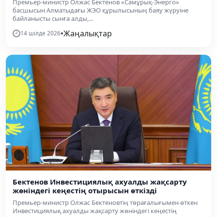
Премьер-министр Олжас Бектенов «Самұрық-Энерго»
басшысын Алматыдағы ЖЭО құрылысының баяу жүруіне
байланысты сынға алды,...
•
Жаңалықтар
14 шілде 2026
Бектенов Инвестициялық ахуалды жақсарту
жөніндегі кеңестің отырысын өткізді
Премьер-министр Олжас Бектеновтің төрағалығымен өткен
Инвестициялық ахуалды жақсарту жөніндегі кеңестің