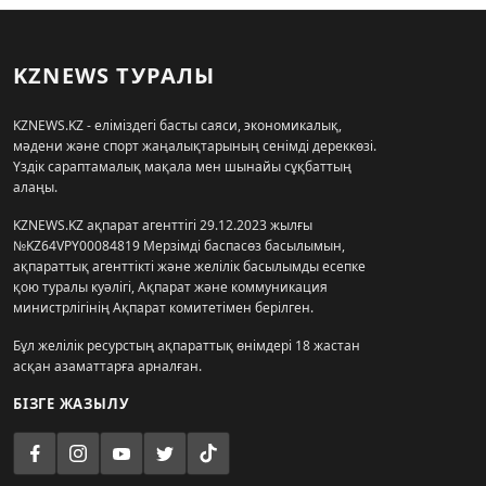
KZNEWS ТУРАЛЫ
KZNEWS.KZ - еліміздегі басты саяси, экономикалық,
мәдени және спорт жаңалықтарының сенімді дереккөзі.
Үздік сараптамалық мақала мен шынайы сұқбаттың
алаңы.
KZNEWS.KZ ақпарат агенттігі 29.12.2023 жылғы
№KZ64VPY00084819 Мерзімді баспасөз басылымын,
ақпараттық агенттікті және желілік басылымды есепке
қою туралы куәлігі, Ақпарат және коммуникация
министрлігінің Ақпарат комитетімен берілген.
Бұл желілік ресурстың ақпараттық өнімдері 18 жастан
асқан азаматтарға арналған.
БІЗГЕ ЖАЗЫЛУ