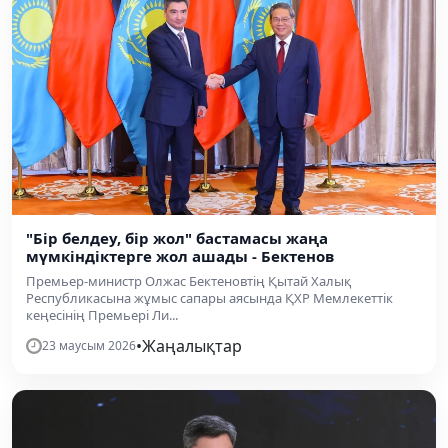
"Бір белдеу, бір жол" бастамасы жаңа
мүмкіндіктерге жол ашады - Бектенов
Премьер-министр Олжас Бектеновтің Қытай Халық
Республикасына жұмыс сапары аясында ҚХР Мемлекеттік
кеңесінің Премьері Ли...
•
Жаңалықтар
23 маусым 2026