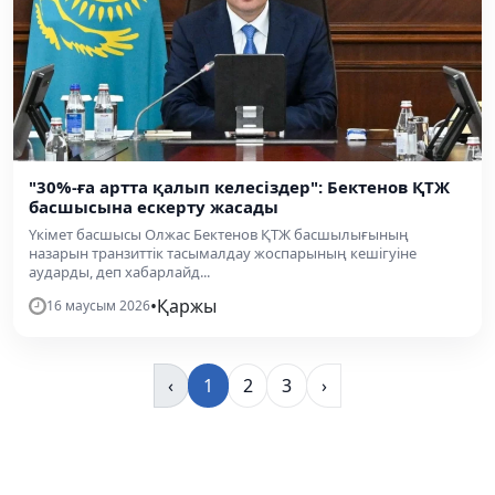
"30%-ға артта қалып келесіздер": Бектенов ҚТЖ
басшысына ескерту жасады
Үкімет басшысы Олжас Бектенов ҚТЖ басшылығының
назарын транзиттік тасымалдау жоспарының кешігуіне
аударды, деп хабарлайд...
•
Қаржы
16 маусым 2026
‹
1
2
3
›