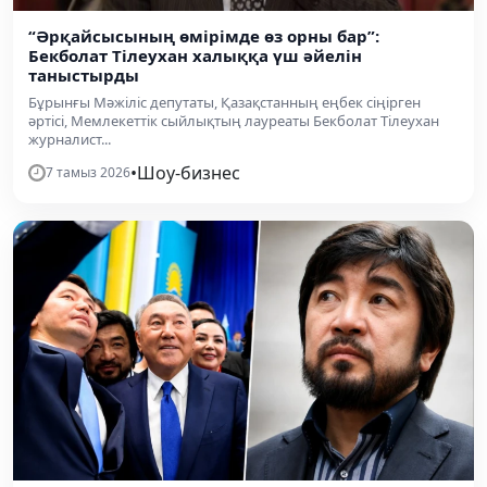
“Әрқайсысының өмірімде өз орны бар”:
Бекболат Тілеухан халыққа үш әйелін
таныстырды
Бұрынғы Мәжіліс депутаты, Қазақстанның еңбек сіңірген
әртісі, Мемлекеттік сыйлықтың лауреаты Бекболат Тілеухан
журналист...
•
Шоу-бизнес
7 тамыз 2026