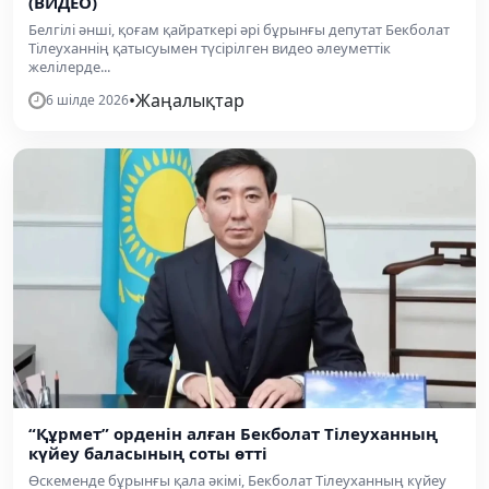
(ВИДЕО)
Белгілі әнші, қоғам қайраткері әрі бұрынғы депутат Бекболат
Тілеуханнің қатысуымен түсірілген видео әлеуметтік
желілерде...
•
Жаңалықтар
6 шілде 2026
“Құрмет” орденін алған Бекболат Тілеуханның
күйеу баласының соты өтті
Өскеменде бұрынғы қала әкімі, Бекболат Тілеуханның күйеу