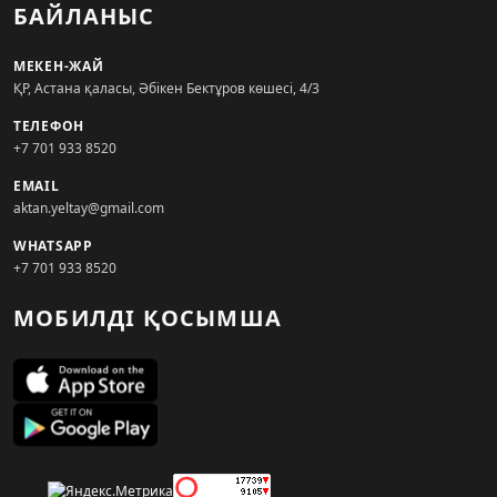
БАЙЛАНЫС
МЕКЕН-ЖАЙ
ҚР, Астана қаласы, Әбікен Бектұров көшесі, 4/3
ТЕЛЕФОН
+7 701 933 8520
EMAIL
aktan.yeltay@gmail.com
WHATSAPP
+7 701 933 8520
МОБИЛДІ ҚОСЫМША