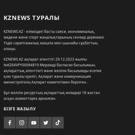
KZNEWS ТУРАЛЫ
KZNEWS.KZ - еліміздегі басты саяси, экономикалық,
мәдени және спорт жаңалықтарының сенімді дереккөзі.
Үздік сараптамалық мақала мен шынайы сұқбаттың
алаңы.
KZNEWS.KZ ақпарат агенттігі 29.12.2023 жылғы
№KZ64VPY00084819 Мерзімді баспасөз басылымын,
ақпараттық агенттікті және желілік басылымды есепке
қою туралы куәлігі, Ақпарат және коммуникация
министрлігінің Ақпарат комитетімен берілген.
Бұл желілік ресурстың ақпараттық өнімдері 18 жастан
асқан азаматтарға арналған.
БІЗГЕ ЖАЗЫЛУ