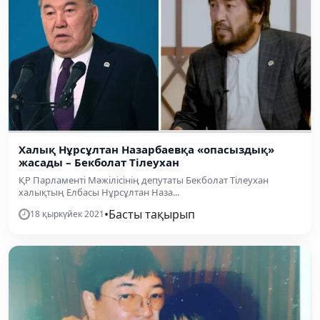
Халық Нұрсұлтан Назарбаевқа «опасыздық»
жасады – Бекболат Тілеухан
ҚР Парламенті Мәжілісінің депутаты Бекболат Тілеухан
халықтың Елбасы Нұрсұлтан Наза...
•
Басты тақырып
18 қыркүйек 2021