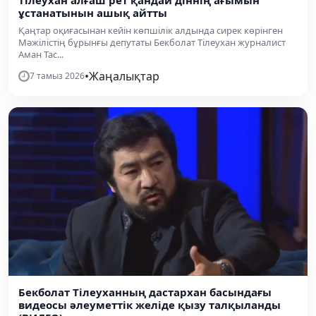
Тілеухан алғаш рет қандай діннің ағымын
ұстанатынын ашық айтты
Қаңтар оқиғасынан кейін көпшілік алдында сирек көрінген
Мәжілістің бұрынғы депутаты Бекболат Тілеухан журналист
Аман Тас...
•
Жаңалықтар
7 тамыз 2026
Бекболат Тілеуханның дастархан басындағы
видеосы әлеуметтік желіде қызу талқыланды