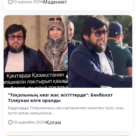
•
Мәдениет
10 қараша 2025
"Тоқалының көзі жас жігіттерде": Бекболат
Тілеухан елге оралды
Кадрларда Тілеуханның сән-салтанатпен көліктен түсіп, оны
күтіп алған көпшілікке...
•
Қоғам
18 қыркүйек 2025