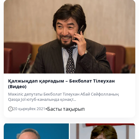
Қалжыңдап қарғадым – Бекболат Тілеухан
(Видео)
Мәжіліс депутаты Бекболат Тілеухан Абай Сейфолланың
Qasqa Jol ютуб-каналында қонақт...
•
Басты тақырып
20 қыркүйек 2021