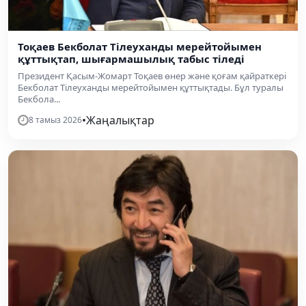
Тоқаев Бекболат Тілеуханды мерейтойымен
құттықтап, шығармашылық табыс тіледі
Президент Қасым-Жомарт Тоқаев өнер және қоғам қайраткері
Бекболат Тілеуханды мерейтойымен құттықтады. Бұл туралы
Бекбола...
•
Жаңалықтар
8 тамыз 2026