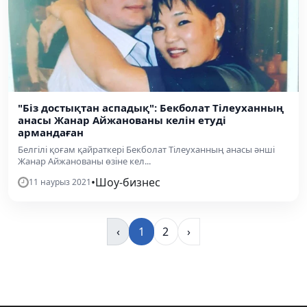
"Біз достықтан аспадық": Бекболат Тілеуханның
анасы Жанар Айжанованы келін етуді
армандаған
Белгілі қоғам қайраткері Бекболат Тілеуханның анасы әнші
Жанар Айжанованы өзіне кел...
•
Шоу-бизнес
11 наурыз 2021
‹
1
2
›