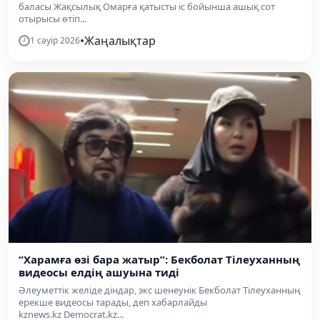
баласы Жақсылық Омарға қатысты іс бойынша ашық сот
отырысы өтіп...
•
Жаңалықтар
1 сәуір 2026
“Харамға өзі бара жатыр”: Бекболат Тілеуханның
видеосы елдің ашуына тиді
Әлеуметтік желіде діндар, экс шенеунік Бекболат Тілеуханның
ерекше видеосы тарады, деп хабарлайды
kznews.kz Democrat.kz...