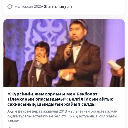
•
Жаңалықтар
1 желтоқсан 2025
«Жүрсіннің жемқорлығы мен Бекболат
Тілеуханың опасыздығы»: Белгілі ақын айтыс
сахнасының шындығын жайып салды
Ақын Дәурен Берікқажыұлы 2013 жылы өткен бір есте қалған
оқиға туралы естелігімен бөлісті. Оның айтуынша, сол жылы
Алмат...