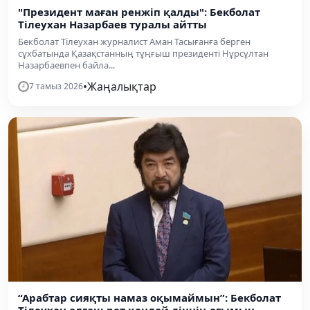
"Президент маған ренжіп қалды": Бекболат
Тілеухан Назарбаев туралы айтты
Бекболат Тілеухан журналист Аман Тасығанға берген
сұхбатында Қазақстанның тұңғыш президенті Нұрсұлтан
Назарбаевпен байла...
•
Жаңалықтар
7 тамыз 2026
“Арабтар сияқты намаз оқымаймын”: Бекболат