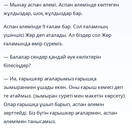
— Мынау аспан әлемі. Аспан әлемінде көптеген
жұлдыздар, шоқ жұлдыздар бар.
Аспан әлемінде 9 ғалам бар. Сол ғаламның
үшіншісі Жер деп аталады. Ал біздер сол Жер
ғаламында өмір сүреміз.
— Балалар сендер қандай әуе көліктерін
білесіңдер?
— Иә, ғарышкер ағаларымыз ғарышқа
зымыранмен ұшады екен. Оны ғарыш кемесі деп
те атаймыз. (зымыран суреті мен макетін көрсету).
Олар ғарышқа ұшып барып, аспан әлемін
зерттейді. Біз бүгін ғарышкер ағалармен, аспан
әлемімен танысамыз.