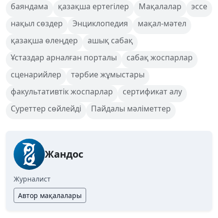
баяндама
қазақша ертегілер
Мақалалар
эссе
нақыл сөздер
Энциклопедия
мақал-мәтел
қазақша өлеңдер
ашық сабақ
Ұстаздар арналған порталы
сабақ жоспарлар
сценарийлер
тәрбие жұмыстары
факультативтік жоспарлар
сертификат алу
Суреттер сөйлейді
Пайдалы мәліметтер
Жандос
Журналист
Автор мақалалары