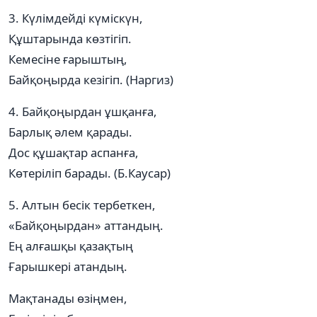
3. Күлімдейді күміскүн,
Құштарында көзтігіп.
Кемесіне ғарыштың,
Байқоңырда кезігіп. (Наргиз)
4. Байқоңырдан ұшқанға,
Барлық әлем қарады.
Дос құшақтар аспанға,
Көтеріліп барады. (Б.Каусар)
5. Алтын бесік тербеткен,
«Байқоңырдан» аттандың.
Ең алғашқы қазақтың
Ғарышкері атандың.
Мақтанады өзіңмен,