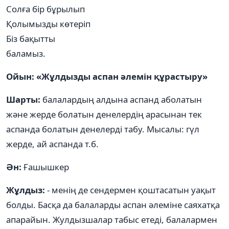
Солға бір бұрылып
Қолымызды көтеріп
Біз бақытты
баламыз
Ойын: «Жұлдызды аспан әлемін құрастыру»
Шарты:
балалардың алдына аспанд аболатын
және жерде болатын денелердің арасынан тек
аспанда болатын денелерді табу. Мысалы: гүл
жерде, ай аспанда т.б.
Ән:
Ғашышкер
Жұлдыз:
- менің де сендермен қоштасатын уақыт
болды. Басқа да балаларды аспан әлеміне саяхатқа
апарайын. Жулдызшалар табыс етеді, балалармен