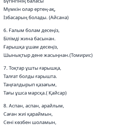
Бүгінгінің баласы
Мүмкін олар ертең-ақ,
Ізбасарың болады. (Айсана)
6. Ғалым болам десеңіз,
Білімді жина басынан.
Ғарышқа ұшам десеңіз,
Шынықтыр дене жасыңнан.(Томирис)
7. Тоқтар ұшты ғарышқа,
Талғат болды ғарышта.
Таңғалдырып қазағым,
Тағы ұшса марсқа.( Қайсар)
8. Аспан, аспан, арайлым,
Саған жиі қараймын,
Сені көзбен шоламын,