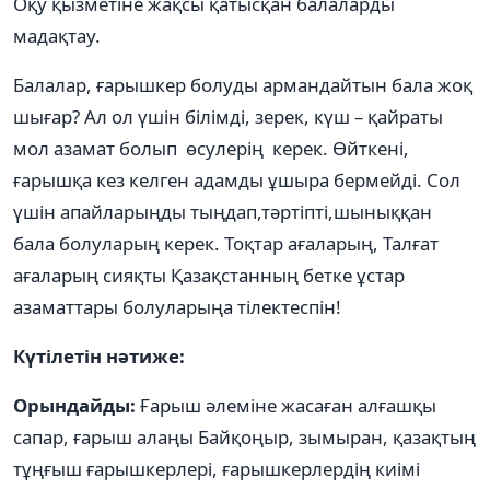
Оқу қызметіне жақсы қатысқан балаларды
мадақтау.
Балалар, ғарышкер болуды армандайтын бала жоқ
шығар? Ал ол үшін білімді, зерек, күш – қайраты
мол азамат болып өсулерің керек. Өйткені,
ғарышқа кез келген адамды ұшыра бермейді. Сол
үшін апайларыңды тыңдап,тәртіпті,шыныққан
бала болуларың керек. Тоқтар ағаларың, Талғат
ағаларың сияқты Қазақстанның бетке ұстар
азаматтары болуларыңа тілектеспін!
Күтілетін нәтиже:
Орындайды:
Ғарыш әлеміне жасаған алғашқы
сапар, ғарыш алаңы Байқоңыр, зымыран, қазақтың
тұңғыш ғарышкерлері, ғарышкерлердің киімі