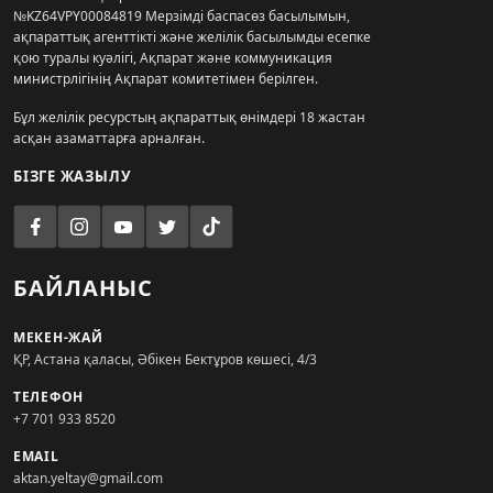
№KZ64VPY00084819 Мерзімді баспасөз басылымын,
ақпараттық агенттікті және желілік басылымды есепке
қою туралы куәлігі, Ақпарат және коммуникация
министрлігінің Ақпарат комитетімен берілген.
Бұл желілік ресурстың ақпараттық өнімдері 18 жастан
асқан азаматтарға арналған.
БІЗГЕ ЖАЗЫЛУ
БАЙЛАНЫС
МЕКЕН-ЖАЙ
ҚР, Астана қаласы, Әбікен Бектұров көшесі, 4/3
ТЕЛЕФОН
+7 701 933 8520
EMAIL
aktan.yeltay@gmail.com