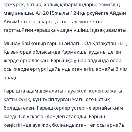
ержүрек, батыр, халық қаһармандары, еліміздің
мақтанышы. Ал 2015жылы 12-і қыркүйекте Айдын
Айымбетов ағаларың аспан әлеміне жол
тартты.Яғни ғарышқа ұшқан үшінші қазақ азаматы.
Мынау Байқоңыр ғарыш айлағы. Ол Қазақстанның
Қызылорда облысында Қармақшы ауданы деген
жерде орналасқан. Ғарышқа ұшар алдында олар
осы жерде әртүрлі дайындықтан өтіп, арнайы білім
алады.
Ғарышта адам демалатын ауа жоқ, көлеңке жағы
қатты суық, күн түсіп тұрған жағы өте ыстық
болады екен. Ғарышкерлер үстеріне арнайы киім
киеді. Ол «скафандр» деп аталады. Ғарыш
кеңістігінде ауа жоқ болғандықтан тек осы арнайы