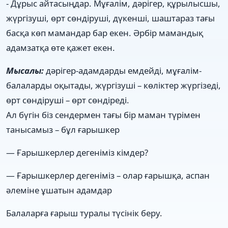
- Дұрыс айтасыңдар. Мұғалім, дәрігер, құрылысшы,
жүргізуші, өрт сөндіруші, дүкенші, шаштараз тағы
басқа көп мамандар бар екен. Әрбір мамандық
адамзатқа өте қажет екен.
Мысалы:
дәрігер-адамдарды емдейді, мұғалім-
балаларды оқытады, жүргізуші – көліктер жүргізеді,
өрт сөндіруші – өрт сөндіреді.
Ал бүгін біз сендермен тағы бір маман түрімен
танысамыз – бұл ғарышкер
— Ғарышкерлер дегеніміз кімдер?
— Ғарышкерлер дегеніміз – олар ғарышқа, аспан
әлеміне ұшатын адамдар
Балаларға ғарыш туралы түсінік беру.