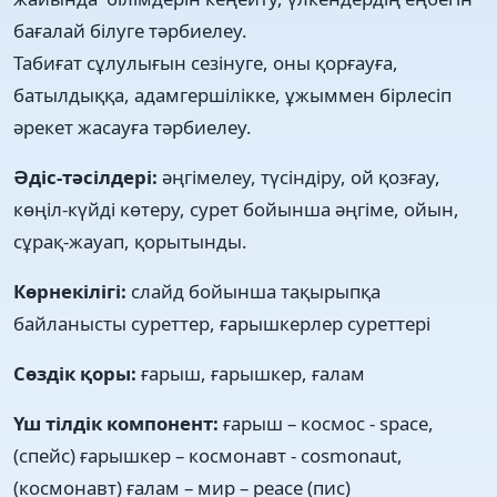
бағалай білуге тәрбиелеу.
Табиғат сұлулығын сезінуге, оны қорғауға,
батылдыққа, адамгершілікке, ұжыммен бірлесіп
әрекет жасауға тәрбиелеу.
Әдіс-тәсілдері:
әңгімелеу, түсіндіру, ой қозғау,
көңіл-күйді көтеру, сурет бойынша әңгіме, ойын,
сұрақ-жауап, қорытынды.
Көрнекілігі:
слайд бойынша тақырыпқа
байланысты суреттер, ғарышкерлер суреттері
Сөздік қоры:
ғарыш, ғарышкер, ғалам
Үш тілдік компонент:
ғарыш – космос - space,
(спейс) ғарышкер – космонавт - cosmonaut,
(космонавт) ғалам – мир – peace (пис)