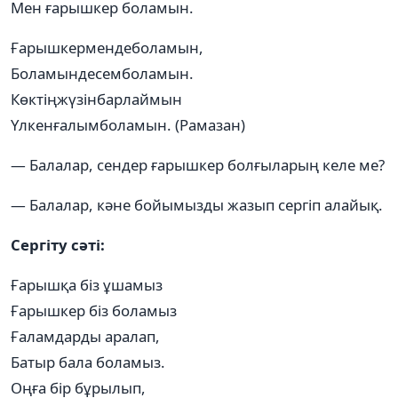
Мен ғарышкер боламын.
Ғарышкермендеболамын,
Боламындесемболамын.
Көктіңжүзінбарлаймын
Үлкенғалымболамын. (Рамазан)
— Балалар, сендер ғарышкер болғыларың келе ме?
— Балалар, кәне бойымызды жазып сергіп алайық.
Сергіту сәті:
Ғарышқа біз ұшамыз
Ғарышкер біз боламыз
Ғаламдарды аралап,
Батыр бала боламыз.
Оңға бір бұрылып,