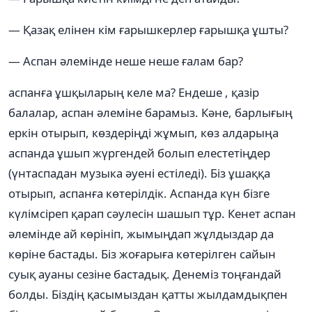
— Қазақ елінен кім ғарышкерлер ғарышқа ұшты?
— Аспан әлемінде неше неше ғалам бар?
аспанға ұшқыларың келе ма? Ендеше , қазір
балалар, аспан әлеміне барамыз. Кәне, барлығың
еркін отырып, көздеріңді жұмып, көз алдарыңа
аспанда ұшып жүргендей болып елестетіңдер
(үнтаспадан музыка әуені естіледі). Біз ұшаққа
отырып, аспанға көтерілдік. Аспанда күн бізге
күлімсіреп қарап сәулесін шашып тұр. Кенет аспан
әлемінде ай көрініп, жымыңдап жұлдыздар да
көріне бастады. Біз жоғарыға көтерілген сайын
суық ауаны сезіне бастадық. Денеміз тоңғандай
болды. Біздің қасымыздан қатты жылдамдықпен