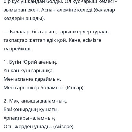
бір құс ұшқандай болды. Ол құс ғарыш кемесі –
зымыран екен. Аспан әлеміне келеді.(балалар
көздерін ашады).
— Балалар, біз ғарыш, ғарышкерлер туралы
тақпақтар жаттап едік қой. Кәне, есімізге
түсірейікші.
1. Бүгін Юрий ағаның,
Ұшқан күні ғарышқа.
Мен аспанға қараймын,
Мен ғарышкер боламын. (Инсар)
2. Мақтанышы даламның,
Байқоңырдың құшағы.
Ұрпақтары ғаламның
Осы жерден ұшады. (Айзере)