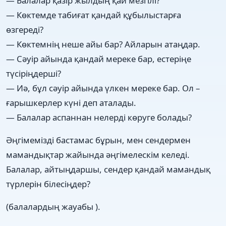
— Балалар қазір жылдың қай мезгілі?
— Көктемде табиғат қандай құбылыстарға
өзгереді?
— Көктемнің неше айы бар? Айларын атаңдар.
— Сәуір айында қандай мереке бар, естеріңе
түсіріңдерші?
— Иә, бұл сәуір айында үлкен мереке бар. Ол –
ғарышкерлер күні деп аталады.
— Балалар аспаннан нелерді көруге болады?
Әңгімемізді бастамас бұрын, мен сендермен
мамандықтар жайында әңгімелескім келеді.
Балалар, айтыңдаршы, сендер қандай мамандық
түрлерін білесіңдер?
(балалардың жауабы ).