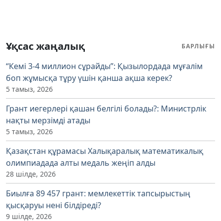
Ұқсас жаңалық
БАРЛЫҒЫ
“Кемі 3-4 миллион сұрайды”: Қызылордада мұғалім
боп жұмысқа тұру үшін қанша ақша керек?
5 тамыз, 2026
Грант иегерлері қашан белгілі болады?: Министрлік
нақты мерзімді атады
5 тамыз, 2026
Қазақстан құрамасы Халықаралық математикалық
олимпиадада алты медаль жеңіп алды
28 шілде, 2026
Биылға 89 457 грант: мемлекеттік тапсырыстың
қысқаруы нені білдіреді?
9 шілде, 2026