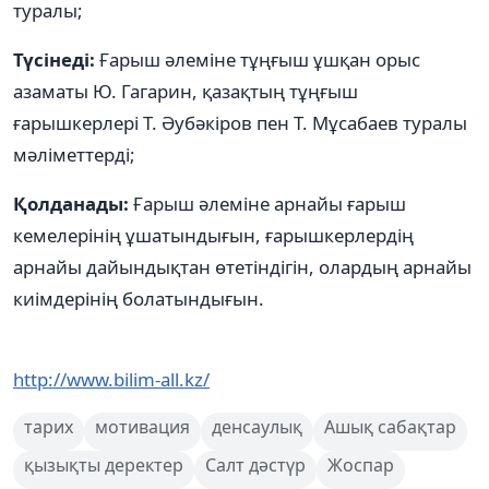
туралы;
Түсінеді:
Ғарыш әлеміне тұңғыш ұшқан орыс
азаматы Ю. Гагарин, қазақтың тұңғыш
ғарышкерлері Т. Әубәкіров пен Т. Мұсабаев туралы
мәліметтерді;
Қолданады:
Ғарыш әлеміне арнайы ғарыш
кемелерінің ұшатындығын, ғарышкерлердің
арнайы дайындықтан өтетіндігін, олардың арнайы
киімдерінің болатындығын.
http://www.bilim-all.kz/
тарих
мотивация
денсаулық
Ашық сабақтар
қызықты деректер
Салт дәстүр
Жоспар