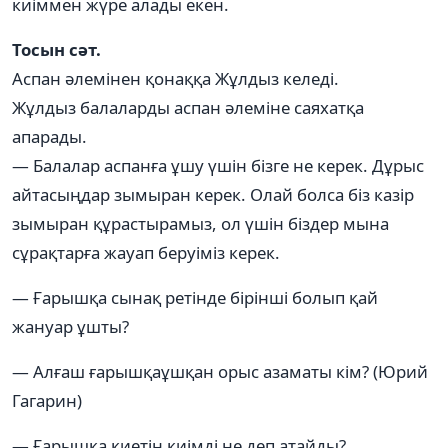
киіммен жүре алады екен.
Тосын сәт.
Аспан әлемінен қонаққа Жұлдыз келеді.
Жұлдыз балаларды аспан әлеміне саяхатқа
апарады.
— Балалар аспанға ұшу үшін бізге не керек. Дұрыс
айтасыңдар зымыран керек. Олай болса біз казір
зымыран құрастырамыз, ол үшін біздер мына
сұрақтарға жауап беруіміз керек.
— Ғарышқа сынақ ретінде бірінші болып қай
жануар ұшты?
— Алғаш ғарышқаұшқан орыс азаматы кім? (Юрий
Гагарин)
— Ғарышқа киетін киімді не деп атайды?