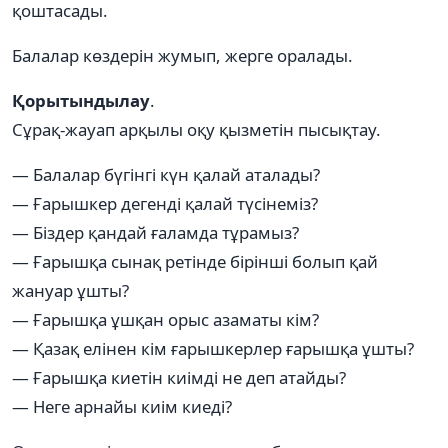
қоштасады.
Балалар көздерін жумып, жерге оралады.
Қорытындылау
.
Сұрақ-жауап арқылы оқу қызметін пысықтау.
— Балалар бүгінгі күн қалай аталады?
— Ғарышкер дегенді қалай түсінеміз?
— Біздер қандай ғаламда тұрамыз?
— Ғарышқа сынақ ретінде бірінші болып қай
жануар ұшты?
— Ғарышқа ұшқан орыс азаматы кім?
— Қазақ елінен кім ғарышкерлер ғарышқа ұшты?
— Ғарышқа киетін киімді не деп атайды?
— Неге арнайы киім киеді?