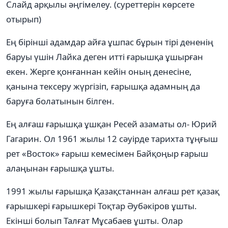
Слайд арқылы әңгімелеу. (суреттерін көрсете
отырып)
Ең бірінші адамдар айға ұшпас бұрын тірі дененің
баруы үшін Лайка деген итті ғарышқа ұшырған
екен. Жерге қонғаннан кейін оның денесіне,
қанына тексеру жүргізіп, ғарышқа адамның да
баруға болатынын білген.
Ең алғаш ғарышқа ұшқан Ресей азаматы ол- Юрий
Гагарин. Ол 1961 жылы 12 сәуірде тарихта тұңғыш
рет «Восток» ғарыш кемесімен Байқоңыр ғарыш
алаңынан ғарышқа ұшты.
1991 жылы ғарышқа Қазақстаннан алғаш рет қазақ
ғарышкері ғарышкері Тоқтар Әубәкіров ұшты.
Екінші болып Талғат Мұсабаев ұшты. Олар