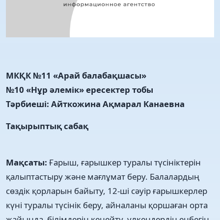
МКҚК №11 «Арай балабақшасы»
№10 «Нұр әлемік» ересектер тобы
Тәрбиеші: Айткожина Ақмарал Канаевна
Тақырыптық сабақ
Мақсаты:
Ғарыш, ғарышкер туралы түсініктерін
қалыптастыру және мағлұмат беру. Балалардың
сөздік қорларын байыту, 12-ші сәуір ғарышкерлер
күні туралы түсінік беру, айналаны қоршаған орта
жайында білімдерін кеңейту, үлкендердің еңбегін