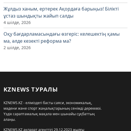
Жұлдыз ханым, ертерек Ақордаға барыңыз! Білікті
ұстаз шындықты жайып салды
4 шілде, 2026
Оқу бағдарламасындағы өзгеріс: келешектің қамы
ма, әлде кезекті реформа ма?
2 шілде, 2026
KZNEWS ТУРАЛЫ
KZNEWS.KZ - еліміздегі басты саяси, экономикалық,
мәдени және спорт жаңалықтарының сенімді дереккөзі.
Үздік сараптамалық мақала мен шынайы сұқбаттың
алаңы.
KZNEWS.KZ ақпарат агенттігі 29.12.2023 жылғы