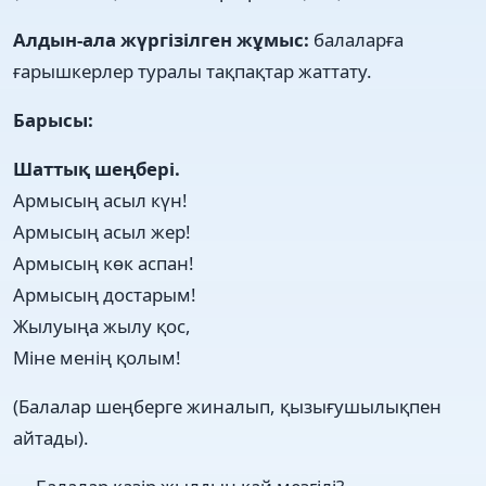
Алдын-ала жүргізілген жұмыс:
балаларға
ғарышкерлер туралы тақпақтар жаттату.
Барысы:
Шаттық шеңбері.
Армысың асыл күн!
Армысың асыл жер!
Армысың көк аспан!
Армысың достарым!
Жылуыңа жылу қос,
Міне менің қолым!
(Балалар шеңберге жиналып, қызығушылықпен
айтады).