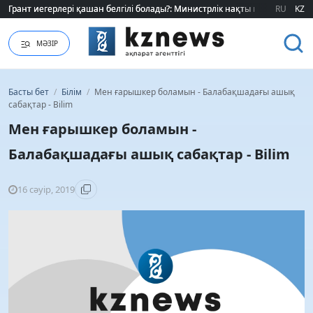
Грант иегерлері қашан белгілі болады?: Министрлік нақты мерзімді атад
Грант иегерлері қашан белгілі болады?: Министрлік нақты мерзімді атад
RU
KZ
МӘЗІР
Басты бет
/
Білім
/
Мен ғарышкер боламын - Балабақшадағы ашық
сабақтар - Bilim
Мен ғарышкер боламын -
Балабақшадағы ашық сабақтар - Bilim
16 сәуір, 2019