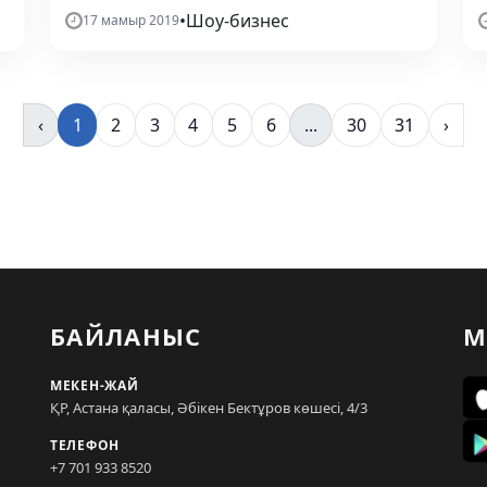
•
Шоу-бизнес
17 мамыр 2019
‹
1
2
3
4
5
6
...
30
31
›
БАЙЛАНЫС
М
МЕКЕН-ЖАЙ
ҚР, Астана қаласы, Әбікен Бектұров көшесі, 4/3
ТЕЛЕФОН
+7 701 933 8520