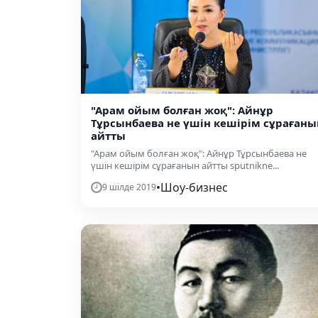
"Арам ойым болған жоқ": Айнұр
Тұрсынбаева не үшін кешірім сұрағаны
айтты
"Арам ойым болған жоқ": Айнұр Тұрсынбаева не
үшін кешірім сұрағанын айтты sputnikne...
•
Шоу-бизнес
9 шілде 2019