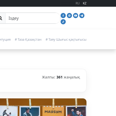
RU
KZ
йттан іздеу
итуция
# Таза Қазақстан
# Таяу Шығыс қақтығысы
Жалпы:
361
жаңалық