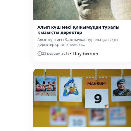
Алып күш иесі Қажымұқан туралы
қызықты деректер
Алып күш иесі Қажымұқан туралы қызықты
деректер sputniknews.kz...
•
Шоу-бизнес
23 маусым 2019