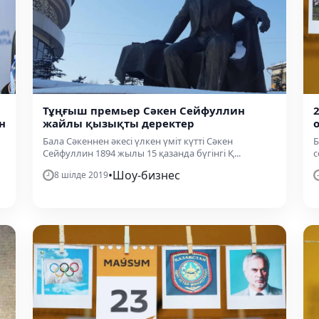
Тұңғыш премьер Сәкен Сейфуллин
н
жайлы қызықты деректер
Бала Сәкеннен әкесі үлкен үміт күтті Сәкен
Б
Сейфуллин 1894 жылы 15 қазанда бүгінгі Қ...
с
•
Шоу-бизнес
8 шілде 2019