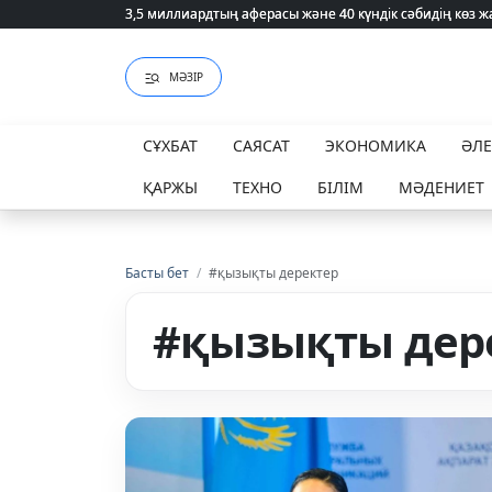
75 мың білім гранты кімдерге бұйырады?
МӘЗІР
СҰХБАТ
САЯСАТ
ЭКОНОМИКА
ӘЛ
ҚАРЖЫ
ТЕХНО
БІЛІМ
МӘДЕНИЕТ
Басты бет
/
#қызықты деректер
#қызықты дер