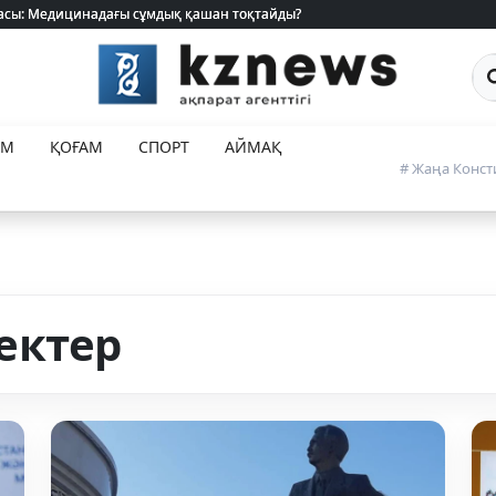
Са
ЕМ
ҚОҒАМ
СПОРТ
АЙМАҚ
# Жаңа Конст
ектер