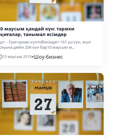
10 маусым қандай күн: тарихи
оқиғалар, танымал есімдер
ұл – Григориан күнтізбесіндегі 161-ші күн, жыл
оңына дейін 204 күн бар10 маусым м...
•
Шоу-бизнес
10 маусым 2019