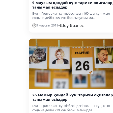
9 маусым қандай күн: тарихи оқиғалар
танымал есімдер
Бұл – Григориан күнтізбесіндегі 160-шы күн, жыл
соңына дейін 205 күн бар9 маусым ма...
•
Шоу-бизнес
9 маусым 2019
26 мамыр қандай күн: тарихи оқиғалар
танымал есімдер
Бұл – Григориан күнтізбесіндегі 146-шы күн, жыл
соңына дейін 219 күн бар26 мамырда...