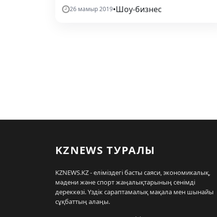
•
Шоу-бизнес
26 мамыр 2019
KZNEWS ТУРАЛЫ
KZNEWS.KZ - еліміздегі басты саяси, экономикалық,
мәдени және спорт жаңалықтарының сенімді
дереккөзі. Үздік сараптамалық мақала мен шынайы
сұқбаттың алаңы.