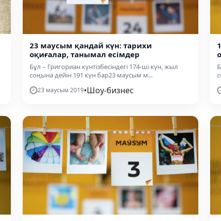
23 маусым қандай күн: тарихи
оқиғалар, танымал есімдер
Бұл – Григориан күнтізбесіндегі 174-ші күн, жыл
Б
соңына дейін 191 күн бар23 маусым м...
с
•
Шоу-бизнес
23 маусым 2019