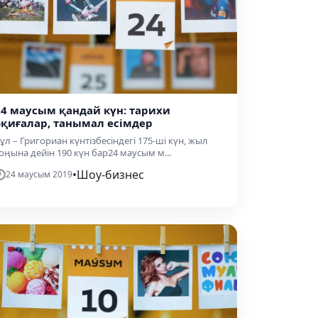
24 маусым қандай күн: тарихи
оқиғалар, танымал есімдер
ұл – Григориан күнтізбесіндегі 175-ші күн, жыл
оңына дейін 190 күн бар24 маусым м...
•
Шоу-бизнес
24 маусым 2019