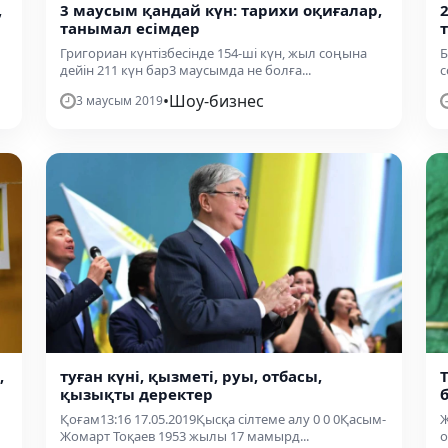
,
3 маусым қандай күн: тарихи оқиғалар,
танымал есімдер
Григориан күнтізбесінде 154-ші күн, жыл соңына
Б
дейін 211 күн бар3 маусымда не болға...
с
•
Шоу-бизнес
3 маусым 2019
,
туған күні, қызметі, руы, отбасы,
қызықты деректер
Қоғам13:16 17.05.2019Қысқа сілтеме алу 0 0 0Қасым-
Ж
Жомарт Тоқаев 1953 жылы 17 мамырд...
о