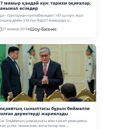
27 мамыр қандай күн: тарихи оқиғалар,
танымал есімдер
ұл– Григориан күнтізбесіндегі 147-ші күн, жыл
оңына дейін 218 күн бар27 мамырда н...
•
Шоу-бизнес
27 мамыр 2019
Тоқаевтың сыныптасы бұрын беймәлім
болған деректерді жариялады
ас Тоқаевтың ширақтығы мен ғажап реакциясы
ған үстел теннисінен жетістіктер әке...