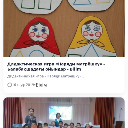
Дидактическая игра «Наряди матрёшку» -
Балабақшадағы ойындар - Bilim
Дидактическая игра «Наряди матрёшку»...
•
Білім
16 сәуір 2019