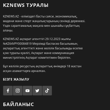
KZNEWS ТУРАЛЫ
KZNEWS.KZ - еліміздегі басты саяси, экономикалық,
мәдени және спорт жаңалықтарының сенімді дереккөзі.
Үздік сараптамалық мақала мен шынайы сұқбаттың
алаңы.
KZNEWS.KZ ақпарат агенттігі 29.12.2023 жылғы
№KZ64VPY00084819 Мерзімді баспасөз басылымын,
ақпараттық агенттікті және желілік басылымды есепке
қою туралы куәлігі, Ақпарат және коммуникация
министрлігінің Ақпарат комитетімен берілген.
Бұл желілік ресурстың ақпараттық өнімдері 18 жастан
асқан азаматтарға арналған.
БІЗГЕ ЖАЗЫЛУ
БАЙЛАНЫС