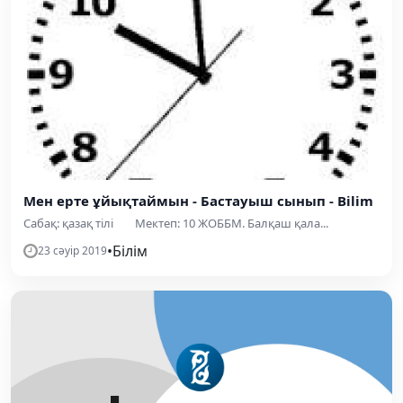
Мен ерте ұйықтаймын - Бастауыш сынып - Bilim
Сабақ: қазақ тілі Мектеп: 10 ЖОББМ. Балқаш қала...
•
Білім
23 сәуір 2019