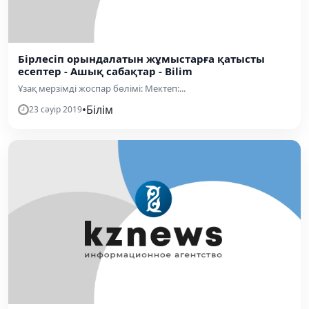
Бірлесіп орындалатын жұмыстарға қатысты
есептер - Ашық сабақтар - Bilim
Ұзақ мерзімді жоспар бөлімі: Мектеп:...
•
Білім
23 сәуір 2019