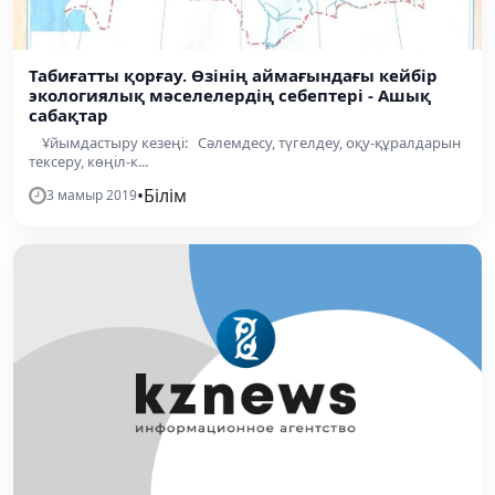
Табиғатты қорғау. Өзінің аймағындағы кейбір
экологиялық мәселелердің себептері - Ашық
сабақтар
Ұйымдастыру кезеңі: Сәлемдесу, түгелдеу, оқу-құралдарын
тексеру, көңіл-к...
•
Білім
3 мамыр 2019