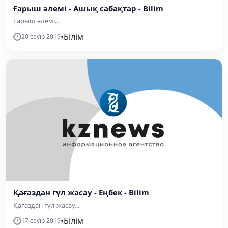
Ғарыш әлемі - Ашық сабақтар - Bilim
Ғарыш әлемі...
•
Білім
20 сәуір 2019
Қағаздан гүл жасау - Еңбек - Bilim
Қағаздан гүл жасау...
•
Білім
17 сәуір 2019