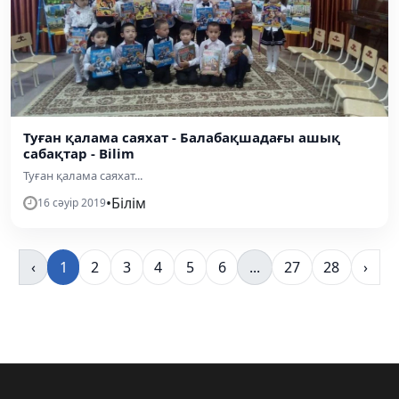
Туған қалама саяхат - Балабақшадағы ашық
сабақтар - Bilim
Туған қалама саяхат...
•
Білім
16 сәуір 2019
‹
1
2
3
4
5
6
...
27
28
›