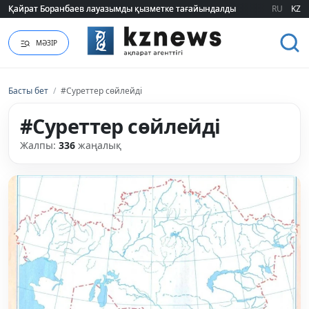
Қайрат Боранбаев лауазымды қызметке тағайындалды
Қайрат Боранбаев лауазымды қызметке тағайындалды
RU
KZ
МӘЗІР
Басты бет
/
#Суреттер сөйлейді
#Суреттер сөйлейді
Жалпы:
336
жаңалық