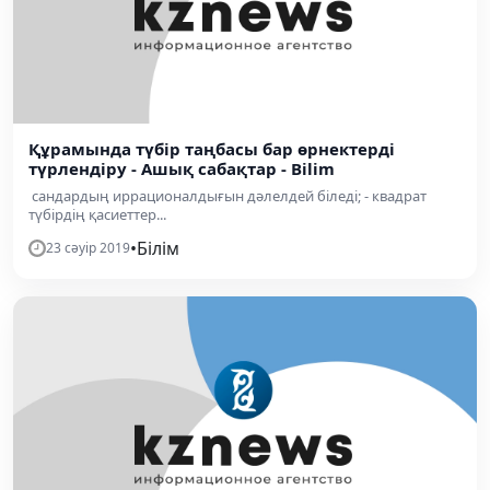
Құрамында түбір таңбасы бар өрнектерді
түрлендіру - Ашық сабақтар - Bilim
сандардың иррационалдығын дәлелдей біледі; - квадрат
түбірдің қасиеттер...
•
Білім
23 сәуір 2019