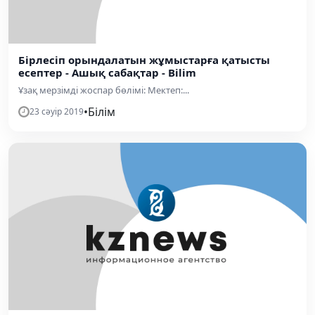
Бірлесіп орындалатын жұмыстарға қатысты
есептер - Ашық сабақтар - Bilim
Ұзақ мерзімді жоспар бөлімі: Мектеп:...
•
Білім
23 сәуір 2019