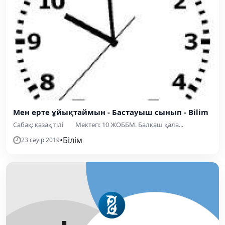
Мен ерте ұйықтаймын - Бастауыш сынып - Bilim
Сабақ: қазақ тілі Мектеп: 10 ЖОББМ. Балқаш қала...
•
Білім
23 сәуір 2019