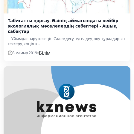
Табиғатты қорғау. Өзінің аймағындағы кейбір
экологиялық мәселелердің себептері - Ашық
сабақтар
Ұйымдастыру кезеңі: Сәлемдесу, түгелдеу, оқу-құралдарын
тексеру, көңіл-к...
•
Білім
3 мамыр 2019