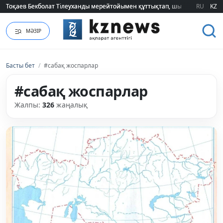
Тоқаев Бекболат Тілеуханды мерейтойымен құттықтап, шығармашылық т
Тоқаев Бекболат Тілеуханды мерейтойымен құттықтап, шығармашылық т
RU
KZ
МӘЗІР
Басты бет
/
#сабақ жоспарлар
#сабақ жоспарлар
Жалпы:
326
жаңалық