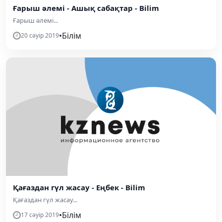
Ғарыш әлемі - Ашық сабақтар - Bilim
Ғарыш әлемі...
•
Білім
20 сәуір 2019
Қағаздан гүл жасау - Еңбек - Bilim
Қағаздан гүл жасау...
•
Білім
17 сәуір 2019