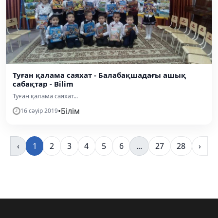
Туған қалама саяхат - Балабақшадағы ашық
сабақтар - Bilim
Туған қалама саяхат...
•
Білім
16 сәуір 2019
‹
1
2
3
4
5
6
...
27
28
›