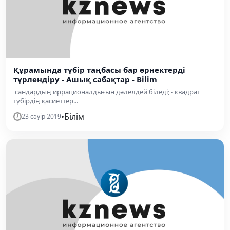
Құрамында түбір таңбасы бар өрнектерді
түрлендіру - Ашық сабақтар - Bilim
сандардың иррационалдығын дәлелдей біледі; - квадрат
түбірдің қасиеттер...
•
Білім
23 сәуір 2019