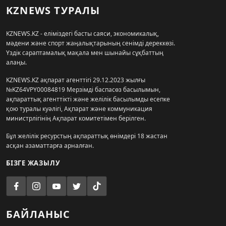
KZNEWS ТУРАЛЫ
KZNEWS.KZ - еліміздегі басты саяси, экономикалық,
мәдени және спорт жаңалықтарының сенімді дереккөзі.
Үздік сараптамалық мақала мен шынайы сұқбаттың
алаңы.
KZNEWS.KZ ақпарат агенттігі 29.12.2023 жылғы
№KZ64VPY00084819 Мерзімді баспасөз басылымын,
ақпараттық агенттікті және желілік басылымды есепке
қою туралы куәлігі, Ақпарат және коммуникация
министрлігінің Ақпарат комитетімен берілген.
Бұл желілік ресурстың ақпараттық өнімдері 18 жастан
асқан азаматтарға арналған.
БІЗГЕ ЖАЗЫЛУ
БАЙЛАНЫС