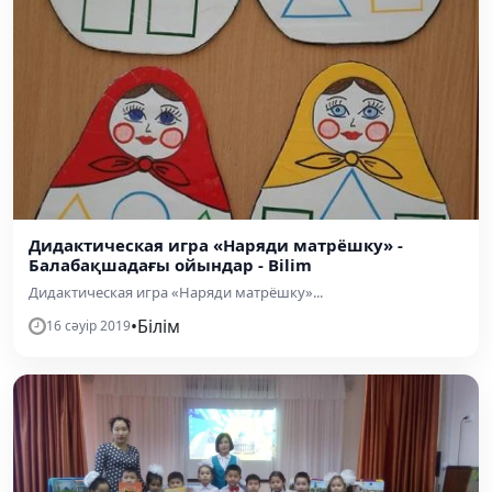
Дидактическая игра «Наряди матрёшку» -
Балабақшадағы ойындар - Bilim
Дидактическая игра «Наряди матрёшку»...
•
Білім
16 сәуір 2019