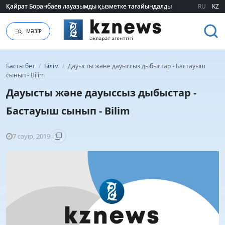
Қайрат Боранбаев лауазымды қызметке тағайындалды
Қайрат Боранбаев лауазымды қызметке тағайындалды
RU
KZ
МӘЗІР
Басты бет
/
Білім
/
Дауысты және дауыссыз дыбыстар - Бастауыш
сынып - Bilim
Дауысты және дауыссыз дыбыстар -
Бастауыш сынып - Bilim
7 сәуір, 2019