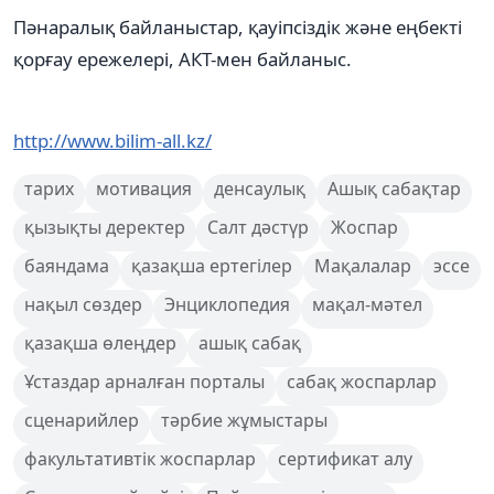
Пәнаралық байланыстар, қауіпсіздік және еңбекті
қорғау ережелері, АКТ-мен байланыс.
http://www.bilim-all.kz/
тарих
мотивация
денсаулық
Ашық сабақтар
қызықты деректер
Салт дәстүр
Жоспар
баяндама
қазақша ертегілер
Мақалалар
эссе
нақыл сөздер
Энциклопедия
мақал-мәтел
қазақша өлеңдер
ашық сабақ
Ұстаздар арналған порталы
сабақ жоспарлар
сценарийлер
тәрбие жұмыстары
факультативтік жоспарлар
сертификат алу