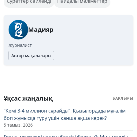
Суреттер сөйлейді
Пайдалы мәліметтер
Мадияр
Журналист
Автор мақалалары
Ұқсас жаңалық
БАРЛЫҒЫ
“Кемі 3-4 миллион сұрайды”: Қызылордада мұғалім
боп жұмысқа тұру үшін қанша ақша керек?
5 тамыз, 2026
Грант иегерлері қашан белгілі болады?: Министрлік