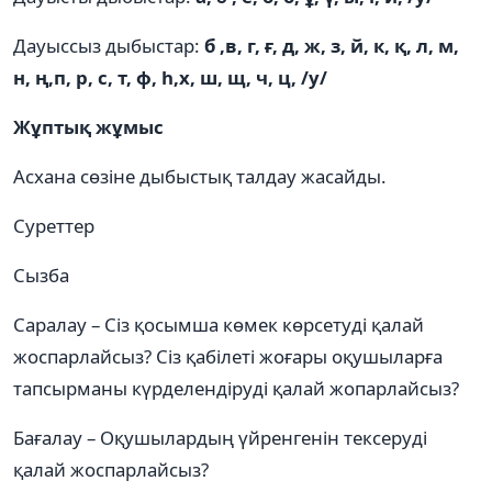
Дауыссыз дыбыстар:
б ,в, г, ғ, д, ж, з, й, к, қ, л, м,
н, ң,п, р, с, т, ф, һ,х, ш, щ, ч, ц, /у/
Жұптық жұмыс
Асхана сөзіне дыбыстық талдау жасайды.
Суреттер
Сызба
Саралау – Сіз қосымша көмек көрсетуді қалай
жоспарлайсыз? Сіз қабілеті жоғары оқушыларға
тапсырманы күрделендіруді қалай жопарлайсыз?
Бағалау – Оқушылардың үйренгенін тексеруді
қалай жоспарлайсыз?