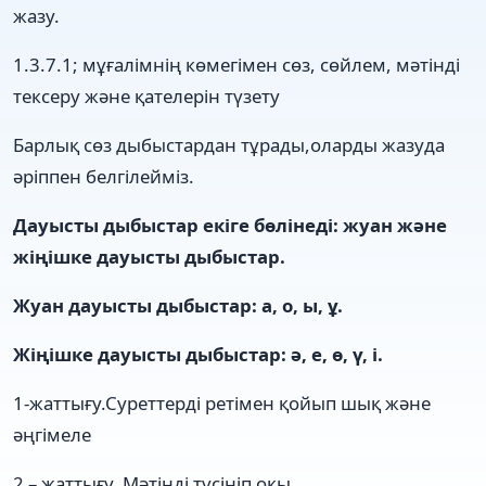
жазу.
1.3.7.1; мұғалімнің көмегімен сөз, сөйлем, мəтінді
тексеру жəне қателерін түзету
Барлық сөз дыбыстардан тұрады,оларды жазуда
әріппен белгілейміз.
Дауысты дыбыстар екіге бөлінеді: жуан және
жіңішке дауысты дыбыстар.
Жуан дауысты дыбыстар: а, о, ы, ұ.
Жіңішке дауысты дыбыстар: ә, е, ө, ү, і.
1-жаттығу.Суреттерді ретімен қойып шық және
әңгімеле
2 – жаттығу. Мәтінді түсініп оқы.