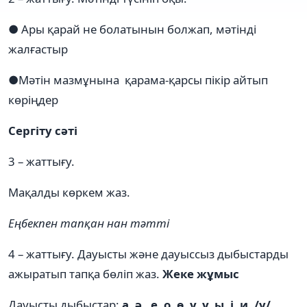
● Ары қарай не болатынын болжап, мәтінді
жалғастыр
●Мәтін мазмұнына қарама-қарсы пікір айтып
көріңдер
Сергіту сәті
3 – жаттығу.
Мақалды көркем жаз.
Еңбекпен тапқан нан тәтті
4 – жаттығу. Дауысты және дауыссыз дыбыстарды
ажыратып тапқа бөліп жаз.
Жеке жұмыс
Дауысты дыбыстар:
а, ә , е, о, ө, ұ, ү, ы, і, и, /у/