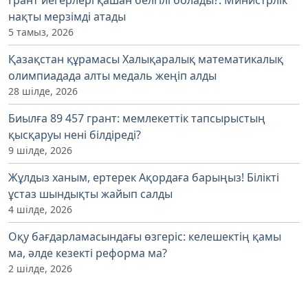
нақты мерзімді атады
5 тамыз, 2026
Қазақстан құрамасы Халықаралық математикалық
олимпиадада алты медаль жеңіп алды
28 шілде, 2026
Биылға 89 457 грант: мемлекеттік тапсырыстың
қысқаруы нені білдіреді?
9 шілде, 2026
Жұлдыз ханым, ертерек Ақордаға барыңыз! Білікті
ұстаз шындықты жайып салды
4 шілде, 2026
Оқу бағдарламасындағы өзгеріс: келешектің қамы
ма, әлде кезекті реформа ма?
2 шілде, 2026