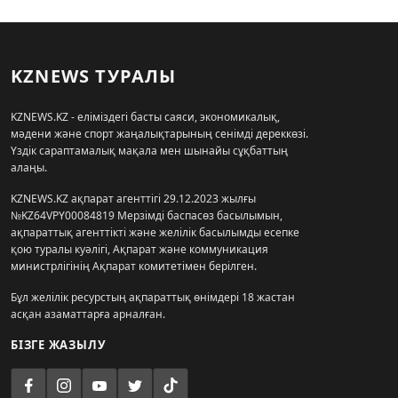
KZNEWS ТУРАЛЫ
KZNEWS.KZ - еліміздегі басты саяси, экономикалық,
мәдени және спорт жаңалықтарының сенімді дереккөзі.
Үздік сараптамалық мақала мен шынайы сұқбаттың
алаңы.
KZNEWS.KZ ақпарат агенттігі 29.12.2023 жылғы
№KZ64VPY00084819 Мерзімді баспасөз басылымын,
ақпараттық агенттікті және желілік басылымды есепке
қою туралы куәлігі, Ақпарат және коммуникация
министрлігінің Ақпарат комитетімен берілген.
Бұл желілік ресурстың ақпараттық өнімдері 18 жастан
асқан азаматтарға арналған.
БІЗГЕ ЖАЗЫЛУ