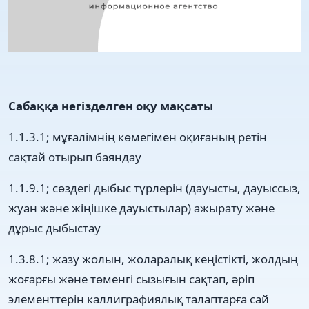
Сабаққа негізделген оқу мақсаты
1.1.3.1; мұғалімнің көмегімен оқиғаның ретін
сақтай отырып баяндау
1.1.9.1; сөздегі дыбыс түрлерін (дауысты, дауыссыз,
жуан жəне жіңішке дауыстылар) ажырату жəне
дұрыс дыбыстау
1.3.8.1; жазу жолын, жоларалық кеңістікті, жолдың
жоғарғы жəне төменгі сызығын сақтап, əріп
элементтерін каллиграфиялық талаптарға сай