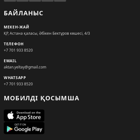
БАЙЛАНЫС
МЕКЕН-ЖАЙ
ҚР, Астана қаласы, Әбікен Бектұров көшесі, 4/3
ТЕЛЕФОН
+7 701 933 8520
EMAIL
aktan.yeltay@gmail.com
WHATSAPP
+7 701 933 8520
МОБИЛДІ ҚОСЫМША