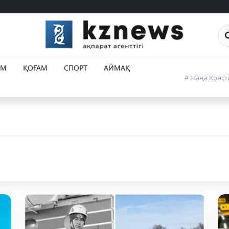
Са
ЕМ
ҚОҒАМ
СПОРТ
АЙМАҚ
# Жаңа Конст