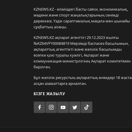
KZNEWS.KZ - еліміздегі басты саяси, экономикалық,
мәдени және спорт жаңалықтарының сенімді
дереккөзі. Үздік сараптамалық мақала мен шынайы
сұқбаттың алаңы.
KZNEWS.KZ ақпарат агенттігі 29.12.2023 жылғы
№KZ64VPY00084819 Мерзімді баспасөз басылымын,
ақпараттық агенттікті және желілік басылымды
есепке қою туралы куәлігі, Ақпарат және
коммуникация министрлігінің Ақпарат комитетімен
берілген.
Бұл желілік ресурстың ақпараттық өнімдері 18 жаста
асқан азаматтарға арналған.
БІЗГЕ ЖАЗЫЛУ