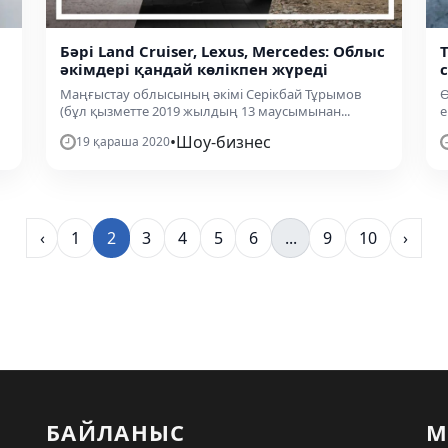
Бәрі Land Cruiser, Lexus, Mercedes: Облыс
әкімдері қандай көлікпен жүреді
Маңғыстау облысының әкімі Серікбай Тұрымов
Ө
(бұл қызметте 2019 жылдың 13 маусымынан...
е
•
Шоу-бизнес
19 қараша 2020
‹
1
2
3
4
5
6
...
9
10
›
БАЙЛАНЫС
М