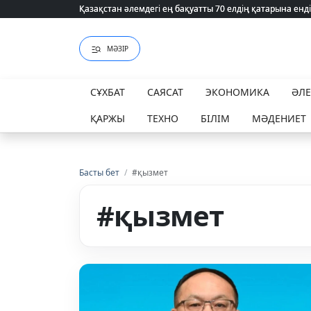
Қазақстан әлемдегі ең бақуатты 70 елдің қатарына енді
Қазақстан әлемдегі ең бақуатты 70 елдің қатарына енді
МӘЗІР
СҰХБАТ
САЯСАТ
ЭКОНОМИКА
ӘЛ
ҚАРЖЫ
ТЕХНО
БІЛІМ
МӘДЕНИЕТ
Басты бет
/
#қызмет
#қызмет