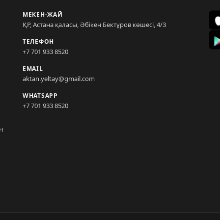
МЕКЕН-ЖАЙ
ҚР, Астана қаласы, Әбікен Бектұров көшесі, 4/3
ТЕЛЕФОН
+7 701 933 8520
EMAIL
aktan.yeltay@gmail.com
WHATSAPP
+7 701 933 8520
н