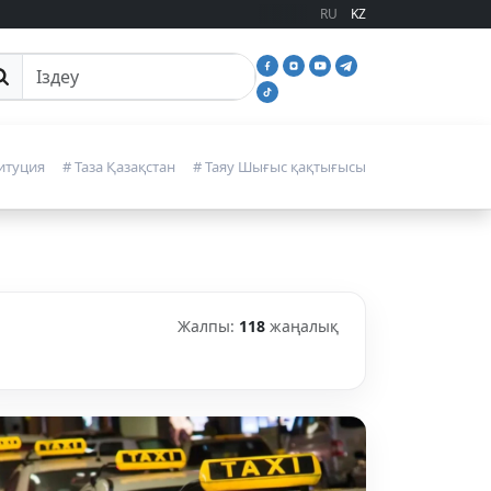
RU
KZ
йттан іздеу
итуция
# Таза Қазақстан
# Таяу Шығыс қақтығысы
Жалпы:
118
жаңалық