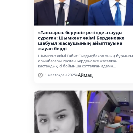
«Тапсырыс беруші» ретінде атауды
сұраған: Шымкент әкімі Берденовке
шабуыл жасаушының айыптауына
жауап берді
Шымкент әкімі Ғабит Сыздықбеков оның бұрынғы
орынбасары Руслан Берденовке жасалған
қастандық ісі бойынша сотталған адамн...
•
Аймақ
11 желтоқсан 2025