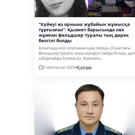
“Күйеуі өз орнына жұбайын жұмысқа
тұрғызған”: Қызмет барысында көз
жұмған фельдшер туралы тың дерек
белгілі болды
Алматыда жол апатынан қаза тапқан 23 жастағы
фельдшер туралы жаңа ақпарат пайда болды, деп
хабарлайды kznews.kz. Журнали...
•
Қоғам
5 желтоқсан 2025