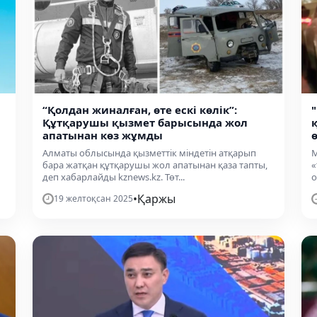
“Қолдан жиналған, өте ескі көлік”:
Құтқарушы қызмет барысында жол
апатынан көз жұмды
Алматы облысында қызметтік міндетін атқарып
М
бара жатқан құтқарушы жол апатынан қаза тапты,
«
деп хабарлайды kznews.kz. Төт...
о
•
Қаржы
19 желтоқсан 2025