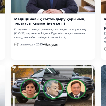
Медициналық сақтандыру қорының
төрағасы қызметінен кетті
Әлеуметтік медициналық сақтандыру қорының
(ӘМСҚ) төрағасы Айдын Құлсейітов қызметінен
Қ
кетті, деп хабарлайды kznews.kz. Қ...
а
е
•
Әлеумет
1 желтоқсан 2025