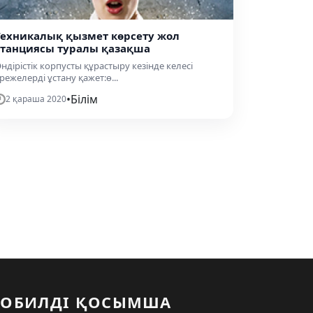
Техникалық қызмет көрсету жол
станциясы туралы қазақша
ндірістік корпусты құрастыру кезінде келесі
режелерді ұстану қажет:ө...
•
Білім
2 қараша 2020
ОБИЛДІ ҚОСЫМША