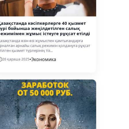
Қазақстанда кәсіпкерлерге 40 қызмет
түрі бойынша жеңілдетілген салық
режимімен жұмыс істеуге рұқсат етілді
азақстанда өзін-өзі жұмыспен қамтығандарға
рналған арнайы салық режимін қолдануға рұқсат
тілген қызмет түрлерінің тіз...
•
Экономика
26 қараша 2025