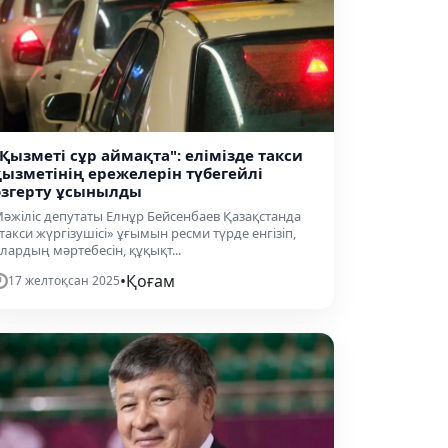
"Қызметі сұр аймақта": елімізде такси
қызметінің ережелерін түбегейлі
өзгерту ұсынылды
әжіліс депутаты Елнұр Бейсенбаев Қазақстанда
такси жүргізушісі» ұғымын ресми түрде енгізіп,
лардың мәртебесін, құқықт...
•
Қоғам
17 желтоқсан 2025