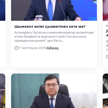
Шымкент әкімі қызметінен кете ме?
Астанадағы Орталық коммуникациялар қызметінде
өткен брифингте журналист сөзін "Аллаға және
президентке рахмет" деп баста...
Д
ф
•
Аймақ
11 желтоқсан 2025
к