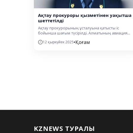
Ақтау прокуроры қызметінен уақытша
шеттетілді
Ақтау прокурорының ұсталуына қатысты іс
бойынша шағым түсірілді. Алматының авиация...
•
Қоғам
12 қыркүйек 2025
KZNEWS ТУРАЛЫ