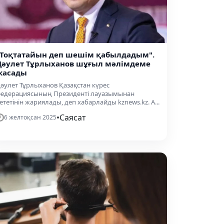
"Тоқтатайын деп шешім қабылдадым".
Дәулет Тұрлыханов шұғыл мәлімдеме
жасады
әулет Тұрлыханов Қазақстан күрес
едерациясының Президенті лауазымынан
ететінін жариялады, деп хабарлайды kznews.kz. А...
•
Саясат
6 желтоқсан 2025