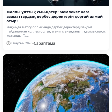
Жалпы ұлттық сын-қатер: Мемлекет неге
азаматтардың дербес деректерін қорғай алмай
отыр?
Жақында Жетісу облысында дербес деректерді заңсыз
пайдаланған коллекторлық агенттік анықталып, қылмыстық іс
қозғалды. Та...
•
Сараптама
8 маусым 2026