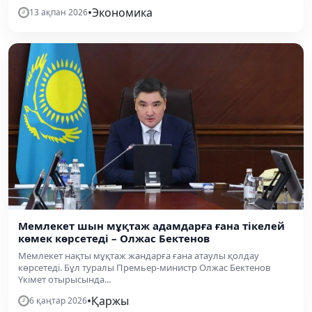
•
Экономика
13 ақпан 2026
Мемлекет шын мұқтаж адамдарға ғана тікелей
көмек көрсетеді – Олжас Бектенов
Мемлекет нақты мұқтаж жандарға ғана атаулы қолдау
көрсетеді. Бұл туралы Премьер-министр Олжас Бектенов
Үкімет отырысында...
•
Қаржы
6 қаңтар 2026