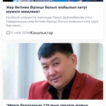
Жер бетінен бірінші болып жойылып кетуі
мүмкін мемлекет
Facebook әлеуметтік желісінде Ләззат Дүйсембекова атты
пайдаланушы жер бетінен бірінші болып жойылып кету қаупі
бар мемл...
•
Жаңалықтар
23 сәуір 2026
"Менің балаларым 120 мың теңгеге жұмыс