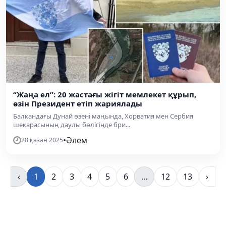
“Жаңа ел”: 20 жастағы жігіт мемлекет құрып,
өзін Президент етіп жариялады
Балқандағы Дунай өзені маңында, Хорватия мен Сербия
шекарасының даулы бөлігінде бри...
•
Әлем
28 қазан 2025
‹
1
2
3
4
5
6
...
12
13
›