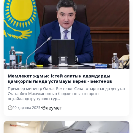
Мемлекет жұмыс істей алатын адамдарды
қамқорлығында ұстамауы керек - Бектенов
Премьер-министр Олжас Бектенов Сенат отырысында депутат
Сұлтанбек Мәкежановтың бюджет шығыстарын
оңтайландыру туралы сұр...
•
Әлеумет
20 қараша 2025