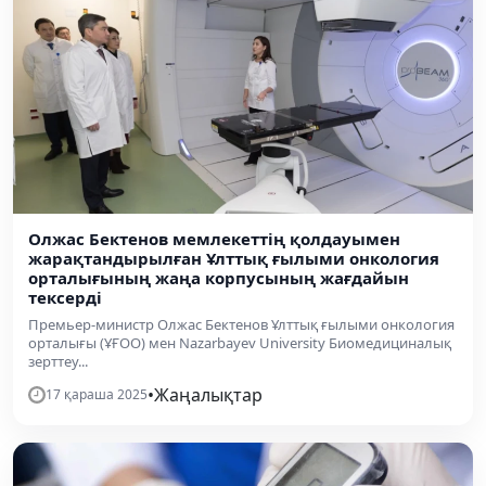
Олжас Бектенов мемлекеттің қолдауымен
жарақтандырылған Ұлттық ғылыми онкология
орталығының жаңа корпусының жағдайын
тексерді
Премьер-министр Олжас Бектенов Ұлттық ғылыми онкология
орталығы (ҰҒОО) мен Nazarbayev University Биомедициналық
зерттеу...
•
Жаңалықтар
17 қараша 2025