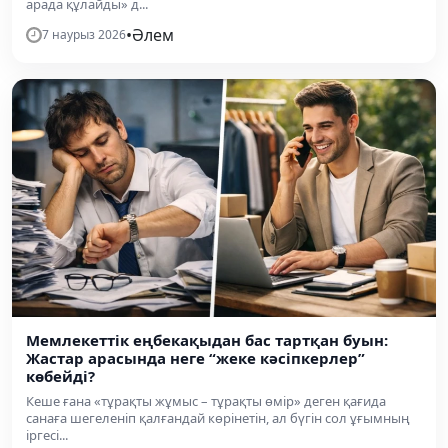
арада құлайды» д...
•
Әлем
7 наурыз 2026
Мемлекеттік еңбекақыдан бас тартқан буын:
Жастар арасында неге “жеке кәсіпкерлер”
көбейді?
Кеше ғана «тұрақты жұмыс – тұрақты өмір» деген қағида
санаға шегеленіп қалғандай көрінетін, ал бүгін сол ұғымның
іргесі...