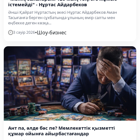
істемейді" - Нұртас Айдарбеков
Әнші Қайрат Нұртастың әкесі Нұртас Айдарбеков Аман
Тасығанға берген сұхбатында ұлының өмір салты мен
еңбекке деген көзқа...
•
Шоу-бизнес
3 сәуір 2026
Ант па, әлде бәс пе? Мемлекеттік қызметті
құмар ойынға айырбастағандар