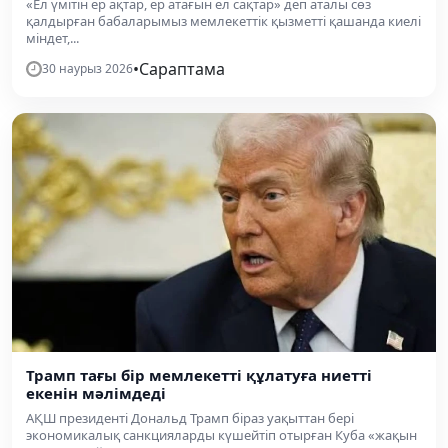
«Ел үмітін ер ақтар, ер атағын ел сақтар» деп аталы сөз
қалдырған бабаларымыз мемлекеттік қызметті қашанда киелі
міндет,...
•
Сараптама
30 наурыз 2026
Трамп тағы бір мемлекетті құлатуға ниетті
екенін мәлімдеді
АҚШ президенті Дональд Трамп біраз уақыттан бері
экономикалық санкцияларды күшейтіп отырған Куба «жақын