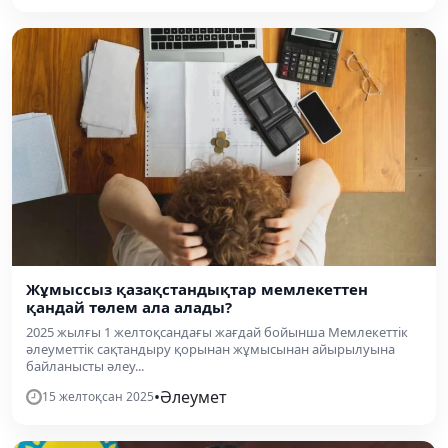
Жұмыссыз қазақстандықтар мемлекеттен
қандай төлем ала алады?
2025 жылғы 1 желтоқсандағы жағдай бойынша Мемлекеттік
әлеуметтік сақтандыру қорынан жұмысынан айырылуына
байланысты әлеу...
•
Әлеумет
15 желтоқсан 2025