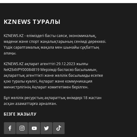
KZNEWS ТУРАЛЫ
KZNEWS.KZ - еліміздегі басты саяси, экономикалық,
мәдени және спорт жаңалықтарының сенімді дереккөзі.
Үздік сараптамалық мақала мен шынайы сұқбаттың
алаңы.
KZNEWS.KZ ақпарат агенттігі 29.12.2023 жылғы
№KZ64VPY00084819 Мерзімді баспасөз басылымын,
ақпараттық агенттікті және желілік басылымды есепке
қою туралы куәлігі, Ақпарат және коммуникация
министрлігінің Ақпарат комитетімен берілген.
Бұл желілік ресурстың ақпараттық өнімдері 18 жастан
асқан азаматтарға арналған.
БІЗГЕ ЖАЗЫЛУ