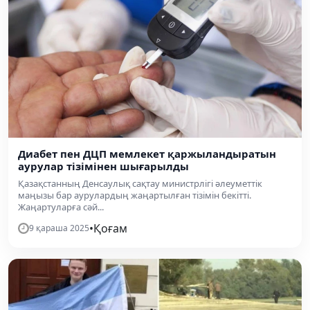
Диабет пен ДЦП мемлекет қаржыландыратын
аурулар тізімінен шығарылды
Қазақстанның Денсаулық сақтау министрлігі әлеуметтік
маңызы бар аурулардың жаңартылған тізімін бекітті.
Жаңартуларға сәй...
•
Қоғам
9 қараша 2025