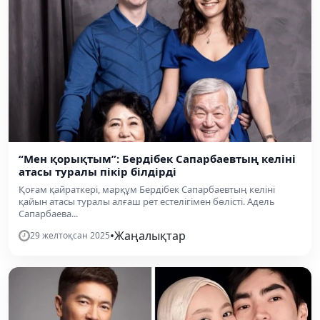
“Мен қорықтым”: Бердібек Сапарбаевтың келіні
атасы туралы пікір білдірді
Қоғам қайраткері, марқұм Бердібек Сапарбаевтың келіні
қайын атасы туралы алғаш рет естелігімен бөлісті. Адель
Сапарбаева...
•
Жаңалықтар
29 желтоқсан 2025