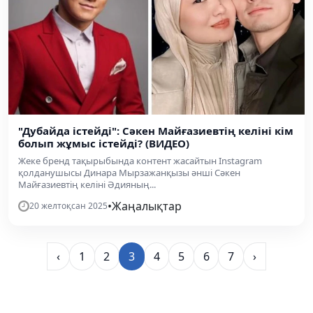
"Дубайда істейді": Сәкен Майғазиевтің келіні кім
болып жұмыс істейді? (ВИДЕО)
Жеке бренд тақырыбында контент жасайтын Instagram
қолданушысы Динара Мырзажанқызы әнші Сәкен
Майғазиевтің келіні Әдияның...
•
Жаңалықтар
20 желтоқсан 2025
‹
1
2
3
4
5
6
7
›