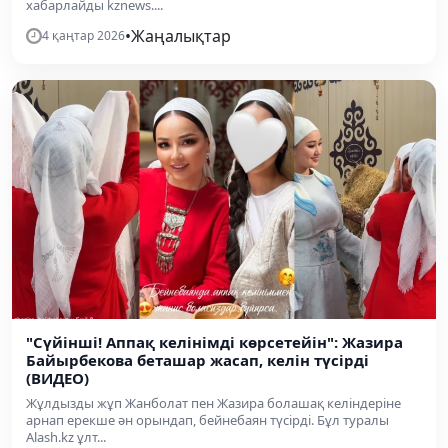
хабарлайды kznews....
•
Жаңалықтар
4 қаңтар 2026
"Сүйінші! Аппақ келінімді көрсетейін": Жазира
Байырбекова беташар жасап, келін түсірді
(ВИДЕО)
Жұлдызды жұп Жанболат пен Жазира болашақ келіндеріне
арнап ерекше ән орындап, бейнебаян түсірді. Бұл туралы
Alash.kz ұлт...