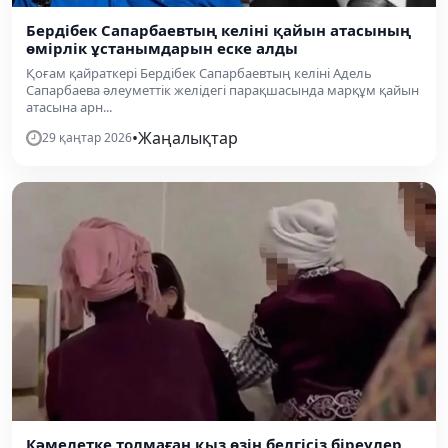
Бердібек Сапарбаевтың келіні қайын атасының
өмірлік ұстанымдарын еске алды
Қоғам қайраткері Бердібек Сапарбаевтың келіні Адель
Сапарбаева әлеуметтік желідегі парақшасында марқұм қайын
атасына арн...
•
Жаңалықтар
29 қаңтар 2026
Кәмелетке толмаған қыз өзін белгісіз біреулер