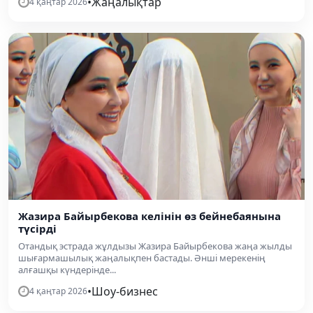
•
Жаңалықтар
4 қаңтар 2026
Жазира Байырбекова келінін өз бейнебаянына
түсірді
Отандық эстрада жұлдызы Жазира Байырбекова жаңа жылды
шығармашылық жаңалықпен бастады. Әнші мерекенің
алғашқы күндерінде...
•
Шоу-бизнес
4 қаңтар 2026