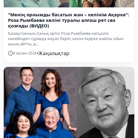
"Менің орнымды басатын жан – келінім Ақерке":
Роза Рымбаева келіні туралы алғаш рет сөз
қозғады (ВИДЕО)
Қазақстанның Халық әртісі Роза Рымбаева көпшілік
көкейіндегі сұраққа жауап беріп, келіні Ақерке жайлы ойын
ашық айтты, д...
•
Жаңалықтар
4 ақпан 2026