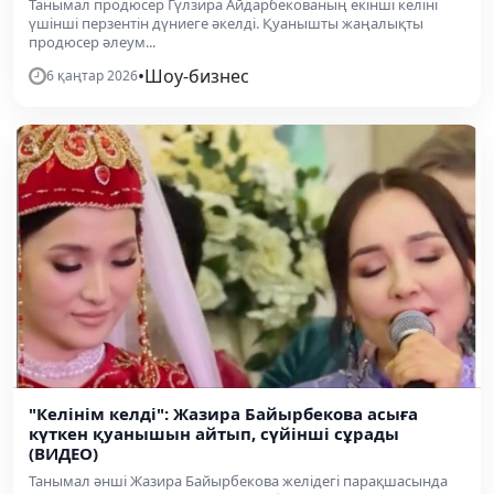
Танымал продюсер Гүлзира Айдарбекованың екінші келіні
үшінші перзентін дүниеге әкелді. Қуанышты жаңалықты
продюсер әлеум...
•
Шоу-бизнес
6 қаңтар 2026
"Келінім келді": Жазира Байырбекова асыға
күткен қуанышын айтып, сүйінші сұрады
(ВИДЕО)
Танымал әнші Жазира Байырбекова желідегі парақшасында