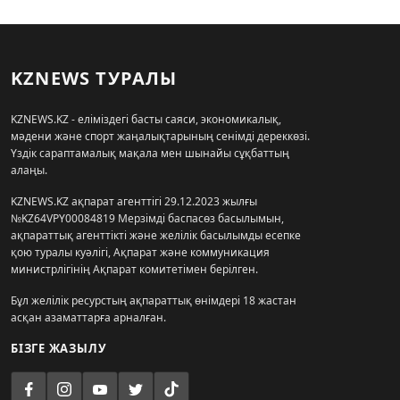
KZNEWS ТУРАЛЫ
KZNEWS.KZ - еліміздегі басты саяси, экономикалық,
мәдени және спорт жаңалықтарының сенімді дереккөзі.
Үздік сараптамалық мақала мен шынайы сұқбаттың
алаңы.
KZNEWS.KZ ақпарат агенттігі 29.12.2023 жылғы
№KZ64VPY00084819 Мерзімді баспасөз басылымын,
ақпараттық агенттікті және желілік басылымды есепке
қою туралы куәлігі, Ақпарат және коммуникация
министрлігінің Ақпарат комитетімен берілген.
Бұл желілік ресурстың ақпараттық өнімдері 18 жастан
асқан азаматтарға арналған.
БІЗГЕ ЖАЗЫЛУ