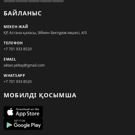
БАЙЛАНЫС
МЕКЕН-ЖАЙ
ҚР, Астана қаласы, Әбікен Бектұров көшесі, 4/3
ТЕЛЕФОН
+7 701 933 8520
EMAIL
aktan.yeltay@gmail.com
WHATSAPP
+7 701 933 8520
МОБИЛДІ ҚОСЫМША