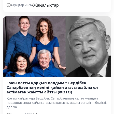
•
Жаңалықтар
4 қаңтар 2026
"Мен қатты қорқып қалдым": Бердібек
Сапарбаевтың келіні қайын атасы жайлы ел
естімеген жайтты айтты (ФОТО)
Қоғам қайраткері Бердібек Сапарбаевтың келіні желідегі
парақшасында қайын атасына қатысты жылы естелігін бөлісті,
деп ха...