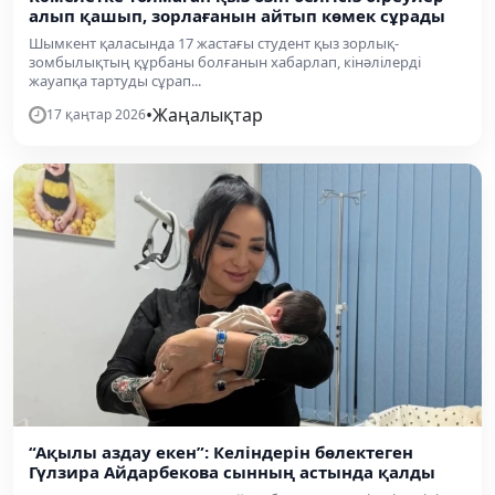
алып қашып, зорлағанын айтып көмек сұрады
Шымкент қаласында 17 жастағы студент қыз зорлық-
зомбылықтың құрбаны болғанын хабарлап, кінәлілерді
жауапқа тартуды сұрап...
•
Жаңалықтар
17 қаңтар 2026
“Ақылы аздау екен”: Келіндерін бөлектеген
Гүлзира Айдарбекова сынның астында қалды