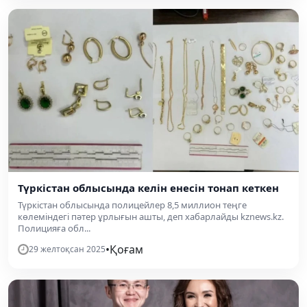
Түркістан облысында келін енесін тонап кеткен
Түркістан облысында полицейлер 8,5 миллион теңге
көлеміндегі пәтер ұрлығын ашты, деп хабарлайды kznews.kz.
Полицияға обл...
•
Қоғам
29 желтоқсан 2025