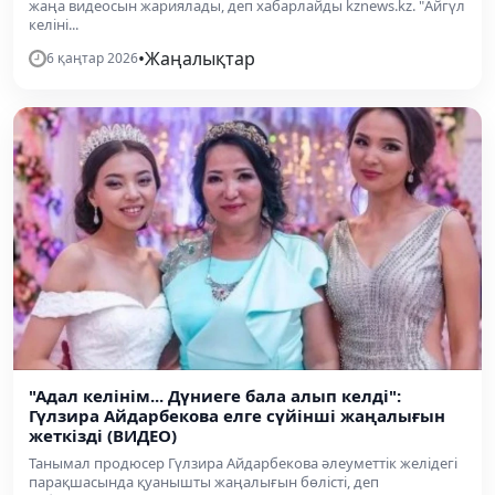
жаңа видеосын жариялады, деп хабарлайды kznews.kz. "Айгүл
келіні...
•
Жаңалықтар
6 қаңтар 2026
"Адал келінім... Дүниеге бала алып келді":
Гүлзира Айдарбекова елге сүйінші жаңалығын
жеткізді (ВИДЕО)
Танымал продюсер Гүлзира Айдарбекова әлеуметтік желідегі
парақшасында қуанышты жаңалығын бөлісті, деп