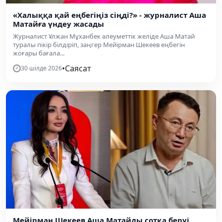
«Халыққа қай еңбегіңіз сіңді?» - журналист Аша
Матайға үндеу жасады
Журналист Ұлжан Мұханбек әлеуметтік желіде Аша Матай
туралы пікір білдіріп, заңгер Мейірман Шекеев еңбегін
жоғары бағала...
•
Саясат
30 шілде 2026
Мейірман Шекеев Аша Матайды сотқа беруі