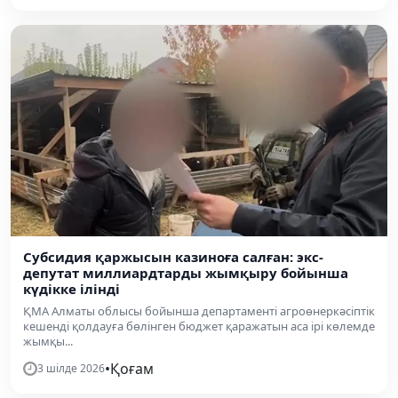
Субсидия қаржысын казиноға салған: экс-
депутат миллиардтарды жымқыру бойынша
күдікке ілінді
ҚМА Алматы облысы бойынша департаменті агроөнеркәсіптік
кешенді қолдауға бөлінген бюджет қаражатын аса ірі көлемде
жымқы...
•
Қоғам
3 шілде 2026