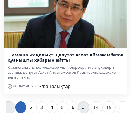
"Тамаша жаңалық": Депутат Асхат Аймағамбетов
қуанышты хабарын айтты
Қазақстандағы колледждер үшін бюрократиялық кедергі
азайды. Депутат Асхат Аймағамбетов Кәсіпкерлік кодекске
енгізілген а...
•
Жаңалықтар
14 маусым 2026
‹
1
2
3
4
5
6
...
14
15
›