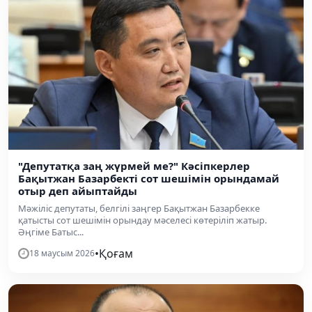
"Депутатқа заң жүрмей ме?" Кәсіпкерлер
Бақытжан Базарбекті сот шешімін орындамай
отыр деп айыптайды
Мәжіліс депутаты, белгілі заңгер Бақытжан Базарбекке
қатысты сот шешімін орындау мәселесі көтеріліп жатыр.
Әңгіме Батыс...
•
Қоғам
18 маусым 2026