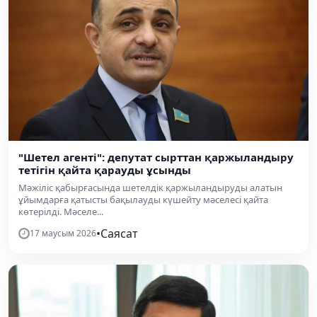
"Шетел агенті": депутат сырттан қаржыландыру
тетігін қайта қарауды ұсынды
Мәжіліс қабырғасында шетелдік қаржыландыруды алатын
ұйымдарға қатысты бақылауды күшейту мәселесі қайта
көтерілді. Мәселе...
•
Саясат
17 маусым 2026