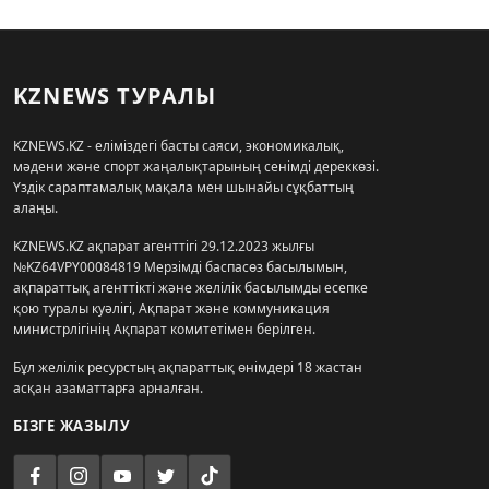
KZNEWS ТУРАЛЫ
KZNEWS.KZ - еліміздегі басты саяси, экономикалық,
мәдени және спорт жаңалықтарының сенімді дереккөзі.
Үздік сараптамалық мақала мен шынайы сұқбаттың
алаңы.
KZNEWS.KZ ақпарат агенттігі 29.12.2023 жылғы
№KZ64VPY00084819 Мерзімді баспасөз басылымын,
ақпараттық агенттікті және желілік басылымды есепке
қою туралы куәлігі, Ақпарат және коммуникация
министрлігінің Ақпарат комитетімен берілген.
Бұл желілік ресурстың ақпараттық өнімдері 18 жастан
асқан азаматтарға арналған.
БІЗГЕ ЖАЗЫЛУ