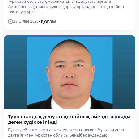
Түркістан облыстық мәслихатының депутаты Ерғали
Аманбаевқа қатысты құқық қорғау органдары сотқа дейінгі
тексеру жүргізіп...
•
Қоғам
28 шілде 2026
Түркістандық депутат қытайлық әйелді зорлады
деген күдікке ілінді
Бұған дейін жол қозғалысы ережесін өрескел бұзғаны үшін
дауға ілінген Түркістан облысы Бәйдібек аудандық