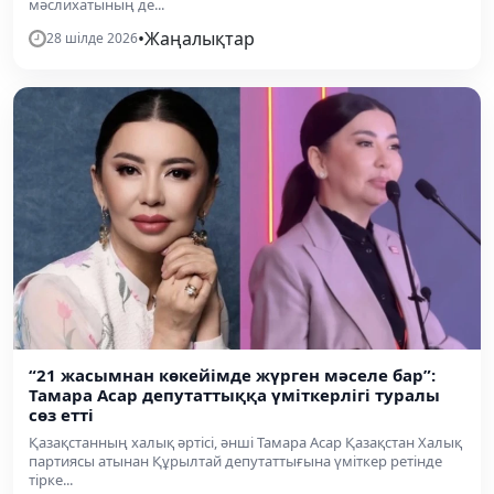
мәслихатының де...
•
Жаңалықтар
28 шілде 2026
“21 жасымнан көкейімде жүрген мәселе бар”:
Тамара Асар депутаттыққа үміткерлігі туралы
сөз етті
Қазақстанның халық әртісі, әнші Тамара Асар Қазақстан Халық
партиясы атынан Құрылтай депутаттығына үміткер ретінде
тірке...