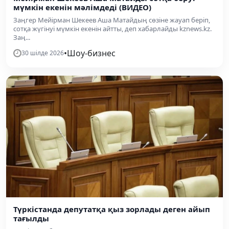
мүмкін екенін мәлімдеді (ВИДЕО)
Заңгер Мейірман Шекеев Аша Матайдың сөзіне жауап беріп,
сотқа жүгінуі мүмкін екенін айтты, деп хабарлайды kznews.kz.
Заң...
•
Шоу-бизнес
30 шілде 2026
Түркістанда депутатқа қыз зорлады деген айып
тағылды