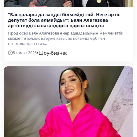
“Басқалары да заңды білмейді ғой. Неге әртіс
депутат бола алмайды?”: Баян Алагөзова
әртістерді сынағандарға қарсы шықты
Продюсер Баян Алагөзова өнер адамдарының мемлекеттік
қызметте жұмыс істеуіне қатысты қоғамда өрбіген
пікірталасқа өз көз...
•
Шоу-бизнес
5 тамыз 2026