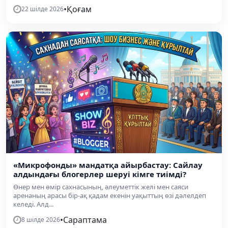
•
Қоғам
22 шілде 2026
«Микрофонды» мандатқа айырбастау: Сайлау
алдындағы блогерлер шеруі кімге тиімді?
Өнер мен өмір сахнасының, әлеуметтік желі мен саяси
аренаның арасы бір-ақ қадам екенін уақыттың өзі дәлелдеп
келеді. Алд...
•
Сараптама
8 шілде 2026