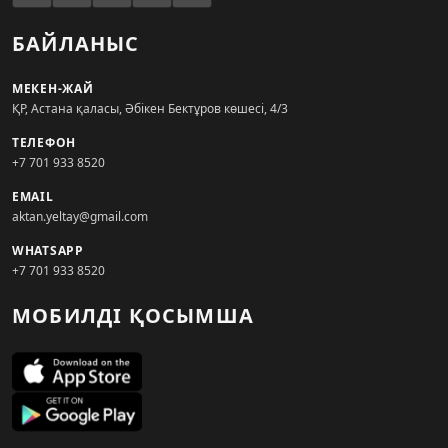
БАЙЛАНЫС
МЕКЕН-ЖАЙ
ҚР, Астана қаласы, Әбікен Бектұров көшесі, 4/3
ТЕЛЕФОН
+7 701 933 8520
EMAIL
aktan.yeltay@gmail.com
WHATSAPP
+7 701 933 8520
МОБИЛДІ ҚОСЫМША