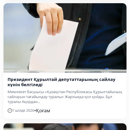
Президент Құрылтай депутаттарының сайлау
күнін белгіледі
Мемлекет басшысы «Қазақстан Республикасы Құрылтайының
сайлауын тағайындау туралы» Жарлыққа қол қойды. Бұл
туралы Ақордан...
•
Қоғам
1 шілде 2026