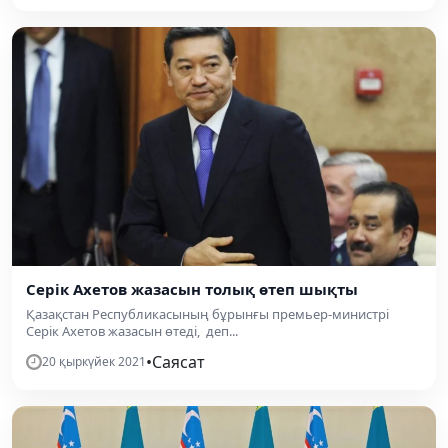
Серік Ахетов жазасын толық өтеп шықты
Қазақстан Республикасының бұрынғы премьер-министрі
Серік Ахетов жазасын өтеді, деп...
•
Саясат
20 қыркүйек 2021