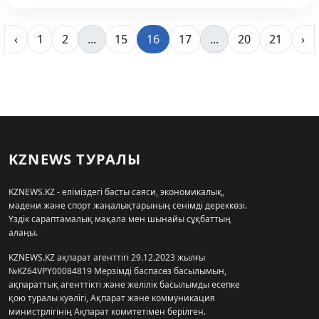
‹
1
2
...
15
16
17
...
20
21
›
KZNEWS ТУРАЛЫ
KZNEWS.KZ - еліміздегі басты саяси, экономикалық,
мәдени және спорт жаңалықтарының сенімді дереккөзі.
Үздік сараптамалық мақала мен шынайы сұқбаттың
алаңы.
KZNEWS.KZ ақпарат агенттігі 29.12.2023 жылғы
№KZ64VPY00084819 Мерзімді баспасөз басылымын,
ақпараттық агенттікті және желілік басылымды есепке
қою туралы куәлігі, Ақпарат және коммуникация
министрлігінің Ақпарат комитетімен берілген.