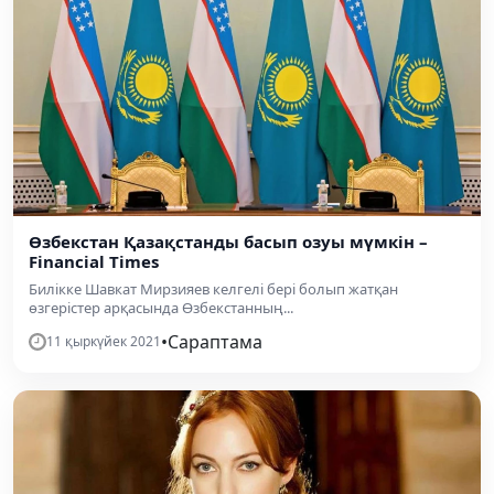
Өзбекстан Қазақстанды басып озуы мүмкін –
Financial Times
Билікке Шавкат Мирзияев келгелі бері болып жатқан
өзгерістер арқасында Өзбекстанның...
•
Сараптама
11 қыркүйек 2021