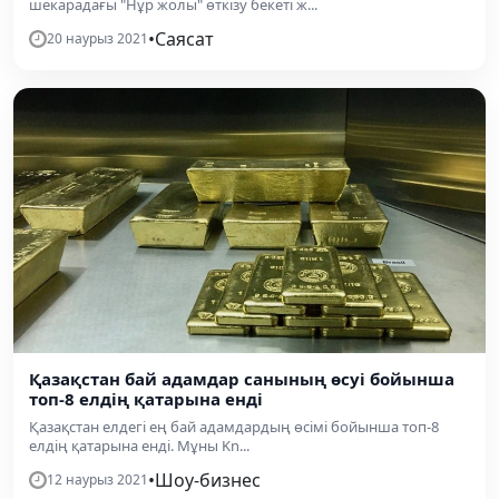
шекарадағы "Нұр жолы" өткізу бекеті ж...
•
Саясат
20 наурыз 2021
Қазақстан бай адамдар санының өсуі бойынша
топ-8 елдің қатарына енді
Қазақстан елдегі ең бай адамдардың өсімі бойынша топ-8
елдің қатарына енді. Мұны Kn...
•
Шоу-бизнес
12 наурыз 2021