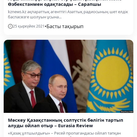
Өзбекстанмен одақтасады – Сарапшы
kznews.kz ақпараттық агенттігі Азаттық радиосының шет елдік
баспасөзге шолуын ұсына...
•
Басты тақырып
25 қыркүйек 2021
Мәскеу Қазақстанның солтүстік бөлігін тартып
алуды ойлап отыр – Eurasia Review
«Қазақ ұлтшылдығы» – Ресей пропагандасы ойлап тапқан