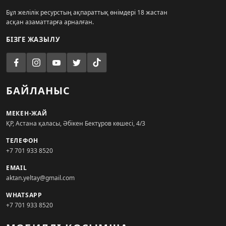
Бұл желілік ресурстың ақпараттық өнімдері 18 жастан
асқан азаматтарға арналған.
БІЗГЕ ЖАЗЫЛУ
БАЙЛАНЫС
МЕКЕН-ЖАЙ
ҚР, Астана қаласы, Әбікен Бектұров көшесі, 4/3
ТЕЛЕФОН
+7 701 933 8520
EMAIL
aktan.yeltay@gmail.com
WHATSAPP
+7 701 933 8520