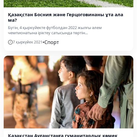
Қазақстан Босния және Герцоговинаны ұта ала
ма?
Бүгін, 4 қыркүйекте футболдан 2022 жылғы әлем
чемпионатына іріктеу сатысында төртін...
•
Спорт
7 қыркүйек 2021
Қазақстан Ауғанстанға гуманитарлық көмек