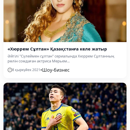
«Хюррем Сұлтан» Қазақстанға келе жатыр
Әйгілі "Сүлеймен сұлтан" сериалында Хюррем Сұлтанның
рөлін сомдаған актриса Мерьем...
•
Шоу-бизнес
8 қыркүйек 2021