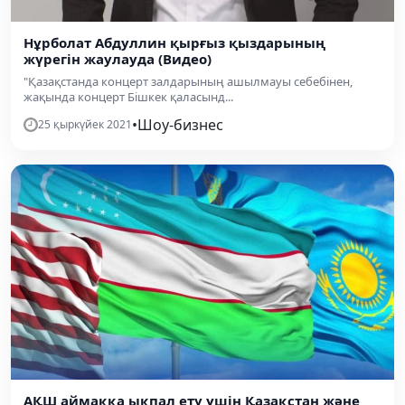
Нұрболат Абдуллин қырғыз қыздарының
жүрегін жаулауда (Видео)
"Қазақстанда концерт залдарының ашылмауы себебінен,
жақында концерт Бішкек қаласынд...
•
Шоу-бизнес
25 қыркүйек 2021
АҚШ аймаққа ықпал ету үшін Қазақстан және