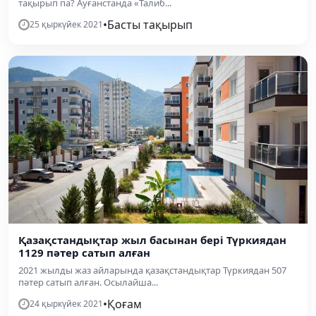
тақырып па? Ауғанстанда «Талиб...
•
Басты тақырып
25 қыркүйек 2021
Қазақстандықтар жыл басынан бері Түркиядан
1129 пәтер сатып алған
2021 жылды жаз айларында қазақстандықтар Түркиядан 507
пәтер сатып алған. Осылайша...
•
Қоғам
24 қыркүйек 2021