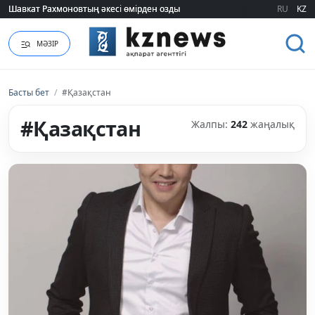
RU
KZ
«Әділет» партиясы: Қазақстан – зайырлы мемлекет, ал «Заң және тәртіп»
МӘЗІР
Басты бет
/
#Қазақстан
#Қазақстан
Жалпы:
242
жаңалық