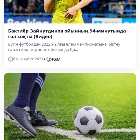
Бактиёр Зайнутдинов ойынның 94-минутында
гол соқты (Видео)
Бүгін футболдан 2022 жылғы әлем чемпионатына іріктеу
сатысында төртінші ойынында Қа...
•
Қоғам
8 қыркүйек 2021