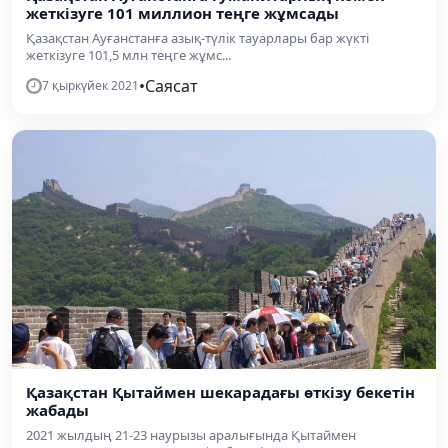
жеткізуге 101 миллион теңге жұмсады
Қазақстан Ауғанстанға азық-түлік тауарлары бар жүкті
жеткізуге 101,5 млн теңге жұмс...
•
Саясат
7 қыркүйек 2021
Қазақстан Қытаймен шекарадағы өткізу бекетін
жабады
2021 жылдың 21-23 наурызы аралығында Қытаймен