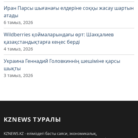
Иран Парсы шығанағы елдеріне соққы жасау шартын
атады
6 тамыз, 2026
Wildberries қоймаларындағы өрт: Шакқалиев
қазақстандықтарға кеңес берді
4 тамыз, 2026
Украина Геннадий Головкиннің шешіміне қарсы
шықты
3 тамыз, 2026
KZNEWS ТУРАЛЫ
KZNEWS.KZ - еліміздегі басты саяси, экономикалық,