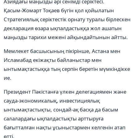
Азиядағы маңызды әрі сенімді серіктесі.
Қасым-Жомарт Тоқаев бүгін қол қойылатын
Стратегиялық серіктестік орнату туралы бірлескен
декларация өзара ықпалдастыққа жол ашатын
маңызды тарихи межені айқындайтынын айтты.
Мемлекет басшысының пікірінше, Астана мен
Исламабад екіжақты байланыстар мен
ынтымақтастыққа тың серпін беретін мүмкіндікке
ие.
Президент Пәкістанға үлкен делегациямен және
сауда-экономикалық, инвестициялық
ынтымақтастықты, сондай-ақ басқа да басым
салалардағы ықпалдастықты арттыруға
бағытталған нақты ұсыныстармен келгенін атап
өтті.