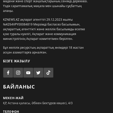
мәдени және спорт жаңалықтарының сенімді дереккөзі.
Үздік сараптамалық мақала мен шынайы сұқбаттың
алаңы.
KZNEWS.KZ ақпарат агенттігі 29.12.2023 жылғы
№KZ64VPY00084819 Мерзімді баспасөз басылымын,
ақпараттық агенттікті және желілік басылымды есепке
қою туралы куәлігі, Ақпарат және коммуникация
министрлігінің Ақпарат комитетімен берілген.
Бұл желілік ресурстың ақпараттық өнімдері 18 жастан
асқан азаматтарға арналған.
БІЗГЕ ЖАЗЫЛУ
БАЙЛАНЫС
МЕКЕН-ЖАЙ
ҚР, Астана қаласы, Әбікен Бектұров көшесі, 4/3
ТЕЛЕФОН