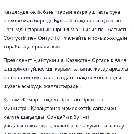
Кездесуде көлік бағыттарын өзара ұштастыруға
ерекше мән берілді. Бұл — Қазақстанның негізгі
басымдықтарының бірі. Еліміз Шығыс пен Батысты,
Солтүстік пен Оңтүстікті жалғайтын тоғыз жолдың
торабында орналасқан.
Президенттің айтуынша, Қазақстан Орталық Азия
елдерімен үйлесімді қарым-қатынас жасау арқылы
көлік-логистика саласындағы нақты жобаларды
жүзеге асыруды жалғастырады.
Қасым-Жомарт Тоқаев Пәкістан Премьер-
министрін Қазақстанға мемлекеттік сапармен
келуге шақырды. Сондай-ақ бүгінгі
уағдаластықтардың жүзеге асырылуын пысықтау