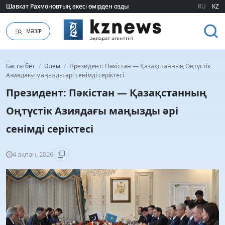
Шавкат Рахмоновтың әкесі өмірден озды
Шавкат Рахмоновтың әкесі өмірден озды
RU
KZ
МӘЗІР
Басты бет
/
Әлем
/
Президент: Пәкістан — Қазақстанның Оңтүстік
Азиядағы маңызды әрі сенімді серіктесі
Президент: Пәкістан — Қазақстанның
Оңтүстік Азиядағы маңызды әрі
сенімді серіктесі
4 ақпан, 2026