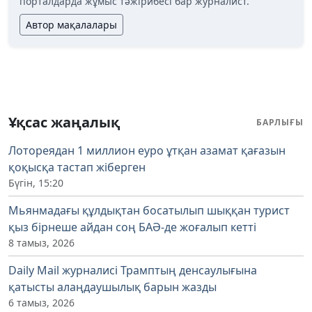
порталдарда жұмыс тәжірибесі бар журналист.
Автор мақалалары
Ұқсас жаңалық
БАРЛЫҒЫ
Лотореядан 1 миллион еуро ұтқан азамат қағазын
қоқысқа тастап жіберген
Бүгін, 15:20
Мьянмадағы құлдықтан босатылып шыққан турист
қыз бірнеше айдан соң БАӘ-де жоғалып кетті
8 тамыз, 2026
Daily Mail журналисі Трамптың денсаулығына
қатысты алаңдаушылық барын жазды
6 тамыз, 2026