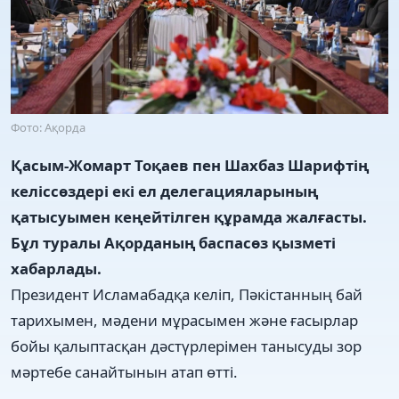
Фото: Ақорда
Қасым-Жомарт Тоқаев пен Шахбаз Шарифтің
келіссөздері екі ел делегацияларының
қатысуымен кеңейтілген құрамда жалғасты.
Бұл туралы Ақорданың баспасөз қызметі
хабарлады.
Президент Исламабадқа келіп, Пәкістанның бай
тарихымен, мәдени мұрасымен және ғасырлар
бойы қалыптасқан дәстүрлерімен танысуды зор
мәртебе санайтынын атап өтті.