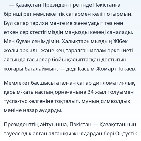
— Қазақстан Президенті ретінде Пәкістанға
бірінші рет мемлекеттік сапармен келіп отырмын.
Бұл сапар тарихи мәнге ие және уақыт тезінен
өткен серіктестігіміздің маңызды кезеңі саналады.
Мен бұған сенімдімін. Халықтарымыздың Жібек
жолы арқылы және кең таралған ислам өркениеті
аясында ғасырлар бойы қалыптасқан достығын
жоғары бағалаймын, — деді Қасым-Жомарт Тоқаев.
Мемлекет басшысы аталған сапар дипломатиялық
қарым-қатынастың орнағанына 34 жыл толуымен
тұспа-тұс келгеніне тоқталып, мұның символдық
мәніне назар аударды.
Президенттің айтуынша, Пәкістан — Қазақстанның
тәуелсіздік алған алғашқы жылдардан бері Оңтүстік