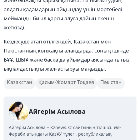
және екіжақты қарым-қатынасты нығайтудың
алдағы қадамдарын айқындау үшін мәртебелі
мейманды биыл қарсы алуға дайын екенін
жеткізді.
Кездесуде атап өтілгендей, Қазақстан мен
Пәкістанның көпжақты алаңдарда, соның ішінде
БҰҰ, ШЫҰ және басқа да ұйымдар аясында тығыз
ықпалдастықты жалғастыруы маңызды.
Қазақстан
Қасым-Жомарт Тоқаев
Пәкістан
Айгерім Асылова
Айгерім Асылова – Kznews.kz сайтының тілшісі. Әл-
Фараби атындағы ҚазҰУ түлегі, республикалық