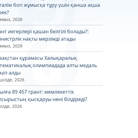
ғалім боп жұмысқа тұру үшін қанша ақша
рек?
амыз, 2026
ант иегерлері қашан белгілі болады?:
нистрлік нақты мерзімді атады
амыз, 2026
зақстан құрамасы Халықаралық
тематикалық олимпиадада алты медаль
ңіп алды
шілде, 2026
ылға 89 457 грант: мемлекеттік
псырыстың қысқаруы нені білдіреді?
ілде, 2026