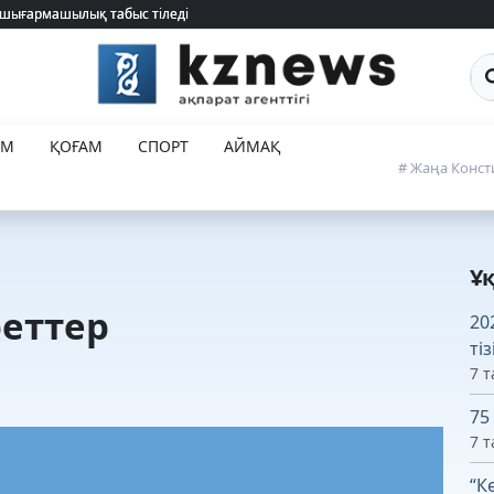
 шығармашылық табыс тіледі
 шығармашылық табыс тіледі
Са
ЕМ
ҚОҒАМ
СПОРТ
АЙМАҚ
# Жаңа Конст
Ұ
реттер
20
ті
7 т
75
7 т
“К