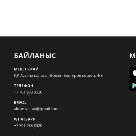
БАЙЛАНЫС
М
МЕКЕН-ЖАЙ
ҚР, Астана қаласы, Әбікен Бектұров көшесі, 4/3
ТЕЛЕФОН
+7 701 933 8520
EMAIL
aktan.yeltay@gmail.com
WHATSAPP
+7 701 933 8520