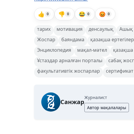
👍
👎
😂
😡
0
0
0
0
тарих
мотивация
денсаулық
Ашық 
Жоспар
баяндама
қазақша ертегілер
Энциклопедия
мақал-мәтел
қазақша
Ұстаздар арналған порталы
сабақ жос
факультативтік жоспарлар
сертификат
Журналист
Санжар
Автор мақалалары