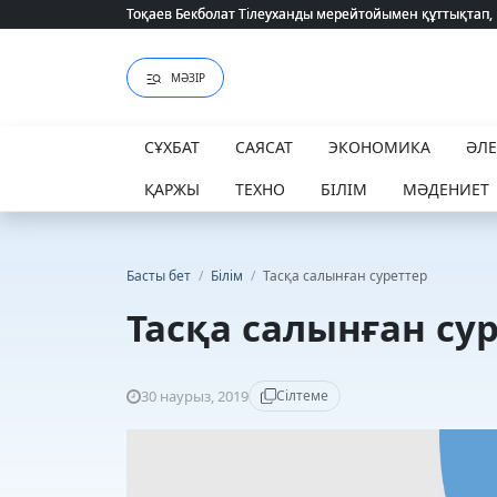
Тоқаев Бекболат Тілеуханды мерейтойымен құттықтап,
Тоқаев Бекболат Тілеуханды мерейтойымен құттықтап,
МӘЗІР
СҰХБАТ
САЯСАТ
ЭКОНОМИКА
ӘЛ
ҚАРЖЫ
ТЕХНО
БІЛІМ
МӘДЕНИЕТ
Басты бет
/
Білім
/
Тасқа салынған суреттер
Тасқа салынған су
30 наурыз, 2019
Сілтеме