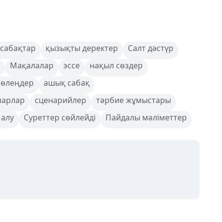
сабақтар
қызықты деректер
Салт дәстүр
Мақалалар
эссе
нақыл сөздер
 өлеңдер
ашық сабақ
парлар
сценарийлер
тәрбие жұмыстары
 алу
Суреттер сөйлейді
Пайдалы мәліметтер