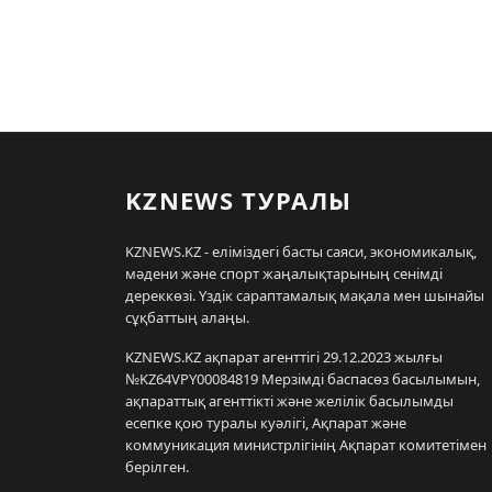
KZNEWS ТУРАЛЫ
KZNEWS.KZ - еліміздегі басты саяси, экономикалық,
мәдени және спорт жаңалықтарының сенімді
дереккөзі. Үздік сараптамалық мақала мен шынайы
сұқбаттың алаңы.
KZNEWS.KZ ақпарат агенттігі 29.12.2023 жылғы
№KZ64VPY00084819 Мерзімді баспасөз басылымын,
ақпараттық агенттікті және желілік басылымды
есепке қою туралы куәлігі, Ақпарат және
коммуникация министрлігінің Ақпарат комитетімен
берілген.