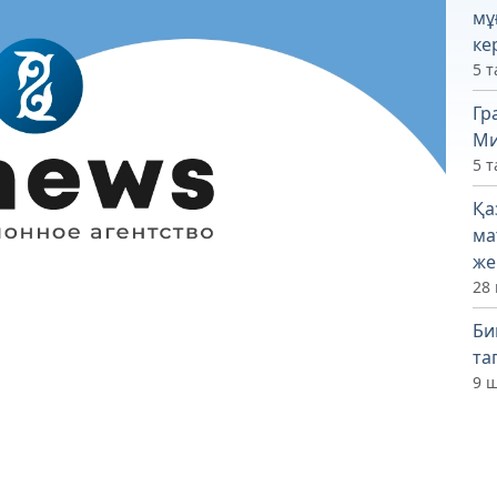
мұ
ке
5 т
Гр
Ми
5 т
Қа
ма
же
28 
Би
та
9 ш