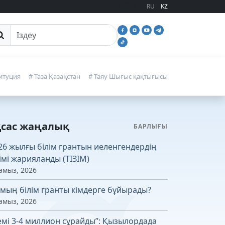
RU
KZ
йттан іздеу
итуция
# Таза Қазақстан
# Таяу Шығыс қақтығысы
қсас жаңалық
БАРЛЫҒЫ
26 жылғы білім грантын иеленгендердің
зімі жарияланды (ТІЗІМ)
амыз, 2026
 мың білім гранты кімдерге бұйырады?
амыз, 2026
емі 3-4 миллион сұрайды”: Қызылордада