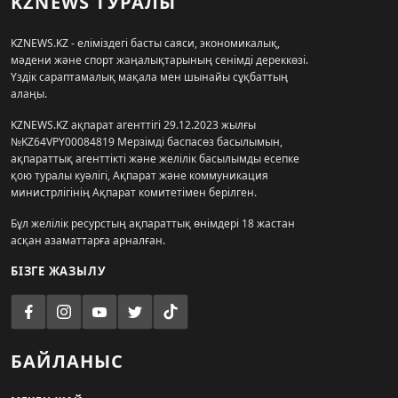
KZNEWS ТУРАЛЫ
KZNEWS.KZ - еліміздегі басты саяси, экономикалық,
мәдени және спорт жаңалықтарының сенімді дереккөзі.
Үздік сараптамалық мақала мен шынайы сұқбаттың
алаңы.
KZNEWS.KZ ақпарат агенттігі 29.12.2023 жылғы
№KZ64VPY00084819 Мерзімді баспасөз басылымын,
ақпараттық агенттікті және желілік басылымды есепке
қою туралы куәлігі, Ақпарат және коммуникация
министрлігінің Ақпарат комитетімен берілген.
Бұл желілік ресурстың ақпараттық өнімдері 18 жастан
асқан азаматтарға арналған.
БІЗГЕ ЖАЗЫЛУ
БАЙЛАНЫС