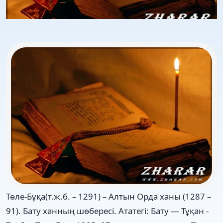
Төле-Бұқа(т.ж.б. – 1291) – Алтын Орда ханы (1287 –
91). Бату ханның шөбересі. Ататегі: Бату — Тұқан -