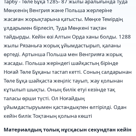
Тарбу - Төле Бұқа 1285- 87 жылы аралығында Туда
Мөңкенің Венгрия және Польша жерлеріне
жасаған жорықтарына қатысты. Мөңке Темірдің
ұлдарымен бірлесіп, Туда Мөңкені тақтан
тайдырды. Кейін өзі Алтын Орда ханы болды. 1288
жылы Рязаньға жорық ұйымдастырып, қаланы
өртеді. Артынша Польша мен Венгрияға жорық
жасады. Польша жеріндегі шайқастың бірінде
Ноғай Төле Бұқаны тастап кетті. Соның салдарынан
Төле Бұқа шайқаста жеңіліс тауып, жау қолынан
кұтылып шықты. Оның билік етуі кезінде тақ
таласы өрши түсті. Ол Ноғайдың
ұйымдастыруымен қастандықпен өлтірілді. Одан
кейін билік Тоқтаның қолына көшті
Материалдың толық нұсқасын секундтан кейін