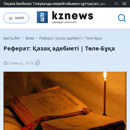
Тоқаев Бекболат Тілеуханды мерейтойымен құттықтап, шығармашылық т
Тоқаев Бекболат Тілеуханды мерейтойымен құттықтап, шығармашылық т
RU
KZ
МӘЗІР
Басты бет
/
Білім
/
Реферат: Қазақ әдебиеті | Төле-Бұқа
Реферат: Қазақ әдебиеті | Төле-Бұқа
2 мамыр, 2019