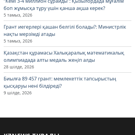
“Кемі 3-4 миллион сұрайды”: Қызылордада мұғалім
боп жұмысқа тұру үшін қанша ақша керек?
5 тамыз, 2026
Грант иегерлері қашан белгілі болады?: Министрлік
нақты мерзімді атады
5 тамыз, 2026
Қазақстан құрамасы Халықаралық математикалық
олимпиадада алты медаль жеңіп алды
28 шілде, 2026
Биылға 89 457 грант: мемлекеттік тапсырыстың
қысқаруы нені білдіреді?
9 шілде, 2026