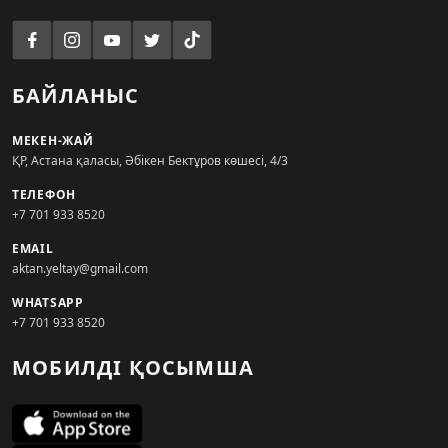
БАЙЛАНЫС
МЕКЕН-ЖАЙ
ҚР, Астана қаласы, Әбікен Бектұров көшесі, 4/3
ТЕЛЕФОН
+7 701 933 8520
EMAIL
aktan.yeltay@gmail.com
WHATSAPP
+7 701 933 8520
МОБИЛДІ ҚОСЫМША