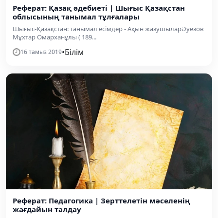
Реферат: Қазақ әдебиеті | Шығыс Қазақстан
облысының танымал тұлғалары
Шығыс-Қазақстан: танымал есімдер - Ақын жазушыларӘуезов
Мұхтар Омарханұлы ( 189...
•
Білім
16 тамыз 2019
Реферат: Педагогика | Зерттелетін мәселенің
жағдайын талдау