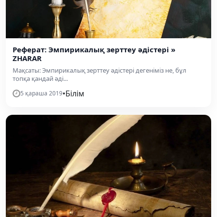
Реферат: Эмпирикалық зерттеу әдістері »
ZHARAR
Мақсаты: Эмпирикалық зерттеу әдістері дегеніміз не, бұл
топқа қандай әді...
•
Білім
5 қараша 2019