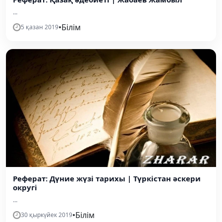
...
•
Білім
5 қазан 2019
Реферат: Дүние жүзі тарихы | Түркістан әскери
округі
...
•
Білім
30 қыркүйек 2019