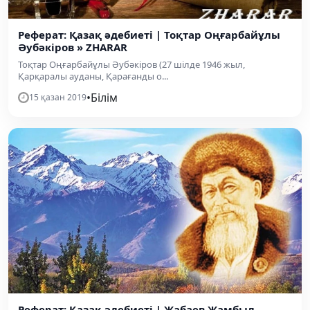
Реферат: Қазақ әдебиеті | Тоқтар Оңғарбайұлы
Әубәкіров » ZHARAR
Тоқтар Оңғарбайұлы Әубәкіров (27 шілде 1946 жыл,
Қарқаралы ауданы, Қарағанды о...
•
Білім
15 қазан 2019
Реферат: Қазақ әдебиеті | Жабаев Жамбыл