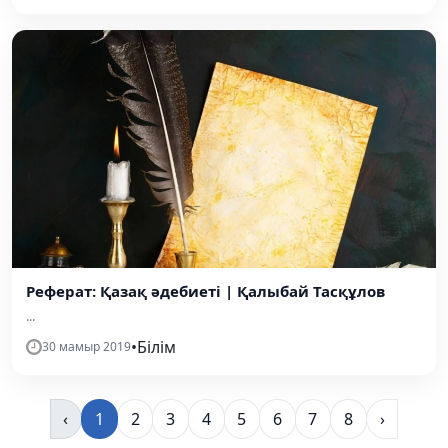
Реферат: Қазақ әдебиеті | Қалыбай Тасқұлов
...
•
Білім
30 мамыр 2019
‹
1
2
3
4
5
6
7
8
›