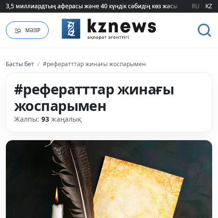
75 мың білім гранты кімдерге бұйырады?
RU
KZ
МӘЗІР
Басты бет
/
#рефератттар жинағы жоспарымен
#рефератттар жинағы
жоспарымен
Жалпы:
93
жаңалық