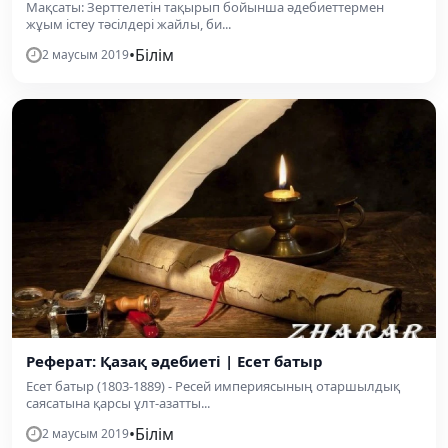
Мақсаты: Зерттелетін тақырып бойынша әдебиеттермен
жұым істеу тәсілдері жайлы, би...
•
Білім
2 маусым 2019
Реферат: Қазақ әдебиеті | Есет батыр
Есет батыр (1803-1889) - Ресей империясының отаршылдық
саясатына қарсы ұлт-азатты...
•
Білім
2 маусым 2019