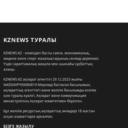
KZNEWS ТУРАЛЫ
KZNEWS.KZ - еліміздегі басты саяси, экономикалық,
мәдени және спорт жаңалықтарының сенімді дереккөзі.
Үздік сараптамалық мақала мен шынайы сұқбаттың
алаңы.
KZNEWS.KZ ақпарат агенттігі 29.12.2023 жылғы
№KZ64VPY00084819 Мерзімді баспасөз басылымын,
ақпараттық агенттікті және желілік басылымды есепке
қою туралы куәлігі, Ақпарат және коммуникация
министрлігінің Ақпарат комитетімен берілген.
Бұл желілік ресурстың ақпараттық өнімдері 18 жастан
асқан азаматтарға арналған.
БІЗГЕ ЖАЗЫЛУ