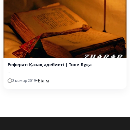
Реферат: Қазақ әдебиеті | Төле-Бұқа
...
•
Білім
2 мамыр 2019