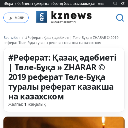
«Борат» бейнесін қолданған бренд басшысы халықтан кешірім сұрады
«Борат» бейнесін қолданған бренд басшысы халықтан кешірім сұрады
RU
KZ
МӘЗІР
Басты бет
/
#Реферат: Қазақ әдебиеті | Төле-Бұқа » ZHARAR © 2019
реферат Төле-Бұқа туралы реферат казакша на казахском
#Реферат: Қазақ әдебиеті
| Төле-Бұқа » ZHARAR ©
2019 реферат Төле-Бұқа
туралы реферат казакша
на казахском
Жалпы:
1
жаңалық