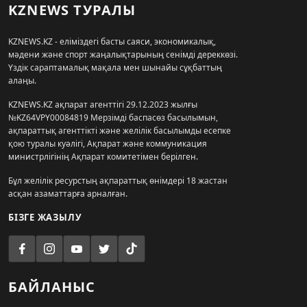
KZNEWS ТУРАЛЫ
KZNEWS.KZ - еліміздегі басты саяси, экономикалық,
мәдени және спорт жаңалықтарының сенімді дереккөзі.
Үздік сараптамалық мақала мен шынайы сұқбаттың
алаңы.
KZNEWS.KZ ақпарат агенттігі 29.12.2023 жылғы
№KZ64VPY00084819 Мерзімді баспасөз басылымын,
ақпараттық агенттікті және желілік басылымды есепке
қою туралы куәлігі, Ақпарат және коммуникация
министрлігінің Ақпарат комитетімен берілген.
Бұл желілік ресурстың ақпараттық өнімдері 18 жастан
асқан азаматтарға арналған.
БІЗГЕ ЖАЗЫЛУ
БАЙЛАНЫС