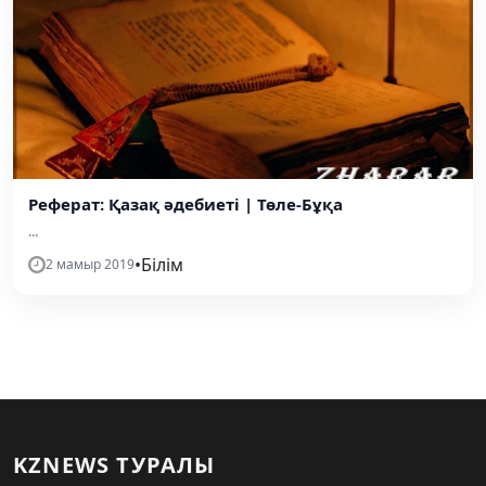
Реферат: Қазақ әдебиеті | Төле-Бұқа
...
•
Білім
2 мамыр 2019
KZNEWS ТУРАЛЫ