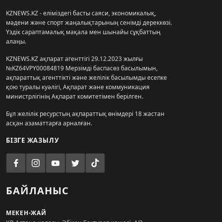
KZNEWS.KZ - еліміздегі басты саяси, экономикалық,
мәдени және спорт жаңалықтарының сенімді дереккөзі.
Үздік сараптамалық мақала мен шынайы сұқбаттың
алаңы.
KZNEWS.KZ ақпарат агенттігі 29.12.2023 жылғы
№KZ64VPY00084819 Мерзімді баспасөз басылымын,
ақпараттық агенттікті және желілік басылымды есепке
қою туралы куәлігі, Ақпарат және коммуникация
министрлігінің Ақпарат комитетімен берілген.
Бұл желілік ресурстың ақпараттық өнімдері 18 жастан
асқан азаматтарға арналған.
БІЗГЕ ЖАЗЫЛУ
БАЙЛАНЫС
МЕКЕН-ЖАЙ