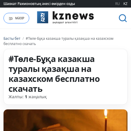
Шавкат Рахмоновтың әкесі өмірден озды
Шавкат Рахмоновтың әкесі өмірден озды
RU
KZ
МӘЗІР
Басты бет
/
#Төле-Бұқа казакша туралы қазақша на казахском
бесплатно скачать
#Төле-Бұқа казакша
туралы қазақша на
казахском бесплатно
скачать
Жалпы:
1
жаңалық