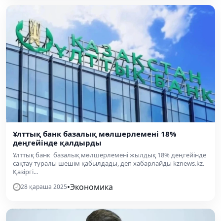
Ұлттық банк базалық мөлшерлемені 18%
деңгейінде қалдырды
Ұлттық банк базалық мөлшерлемені жылдық 18% деңгейінде
сақтау туралы шешім қабылдады, деп хабарлайды kznews.kz.
Қазіргі...
•
Экономика
28 қараша 2025