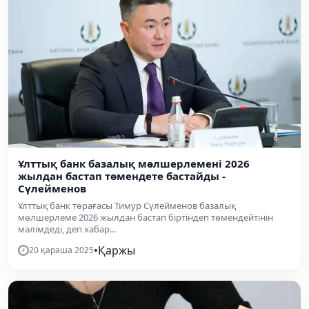
Ұлттық банк базалық мөлшерлемені 2026
жылдан бастап төмендете бастайды -
Сүлейменов
Ұлттық банк төрағасы Тимур Сүлейменов базалық
мөлшерлеме 2026 жылдан бастап біртіндеп төмендейтінін
мәлімдеді, деп хабар...
•
Қаржы
20 қараша 2025