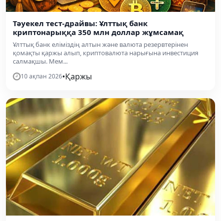
Тәуекел тест-драйвы: Ұлттық банк
криптонарыққа 350 млн доллар жұмсамақ
Ұлттық банк еліміздің алтын және валюта резервтерінен
қомақты қаржы алып, криптовалюта нарығына инвестиция
салмақшы. Мем...
•
Қаржы
10 ақпан 2026