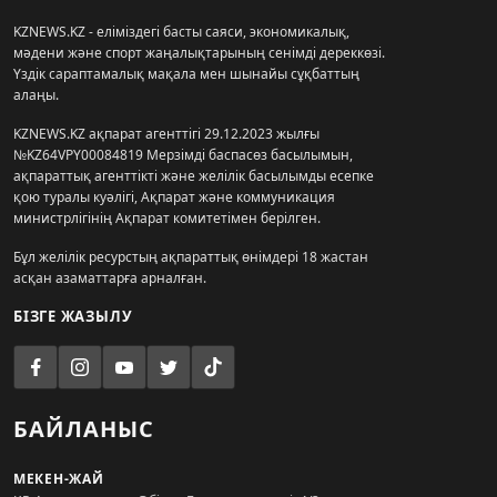
KZNEWS.KZ - еліміздегі басты саяси, экономикалық,
мәдени және спорт жаңалықтарының сенімді дереккөзі.
Үздік сараптамалық мақала мен шынайы сұқбаттың
алаңы.
KZNEWS.KZ ақпарат агенттігі 29.12.2023 жылғы
№KZ64VPY00084819 Мерзімді баспасөз басылымын,
ақпараттық агенттікті және желілік басылымды есепке
қою туралы куәлігі, Ақпарат және коммуникация
министрлігінің Ақпарат комитетімен берілген.
Бұл желілік ресурстың ақпараттық өнімдері 18 жастан
асқан азаматтарға арналған.
БІЗГЕ ЖАЗЫЛУ
БАЙЛАНЫС
МЕКЕН-ЖАЙ