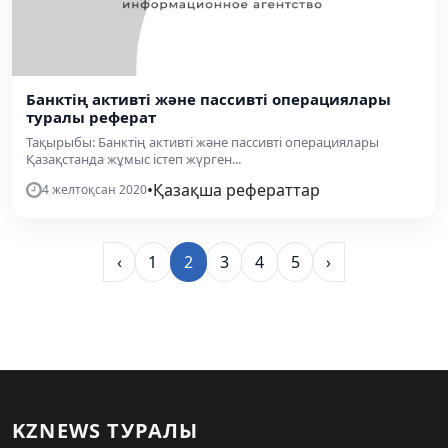
Банктің активті және пассивті операциялары
туралы реферат
Тақырыбы: Банктің активті және пассивті операциялары
Қазақстанда жұмыс істеп жүрген...
•
Қазақша рефераттар
4 желтоқсан 2020
‹
1
2
3
4
5
›
KZNEWS ТУРАЛЫ