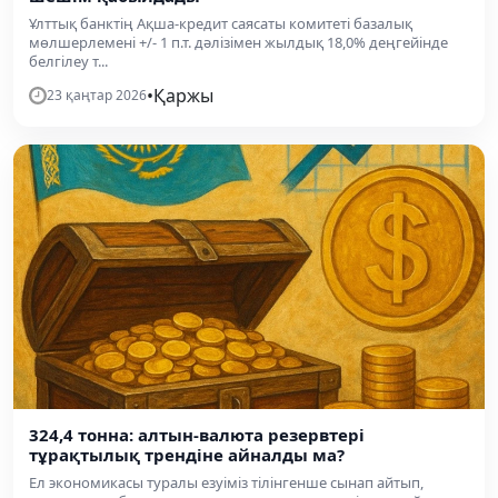
Ұлттық банктің Ақша-кредит саясаты комитеті базалық
мөлшерлемені +/- 1 п.т. дәлізімен жылдық 18,0% деңгейінде
белгілеу т...
•
Қаржы
23 қаңтар 2026
324,4 тонна: алтын-валюта резервтері
тұрақтылық трендіне айналды ма?
Ел экономикасы туралы езуіміз тілінгенше сынап айтып,