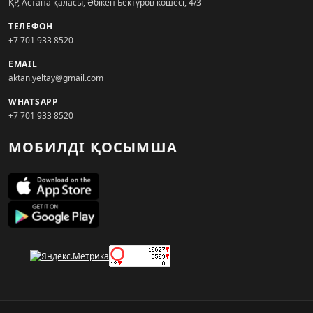
ҚР, Астана қаласы, Әбікен Бектұров көшесі, 4/3
ТЕЛЕФОН
+7 701 933 8520
EMAIL
aktan.yeltay@gmail.com
WHATSAPP
+7 701 933 8520
МОБИЛДІ ҚОСЫМША