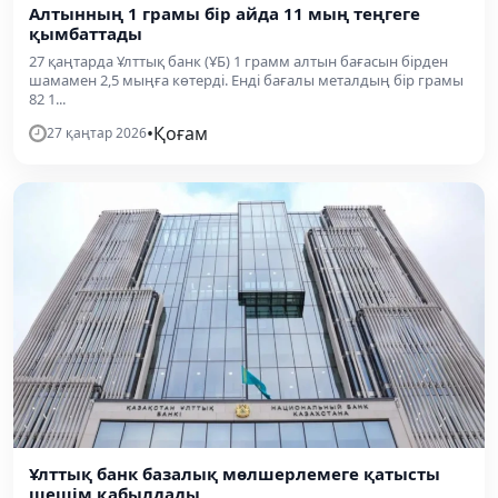
Алтынның 1 грамы бір айда 11 мың теңгеге
қымбаттады
27 қаңтарда Ұлттық банк (ҰБ) 1 грамм алтын бағасын бірден
шамамен 2,5 мыңға көтерді. Енді бағалы металдың бір грамы
82 1...
•
Қоғам
27 қаңтар 2026
Ұлттық банк базалық мөлшерлемеге қатысты
шешім қабылдады