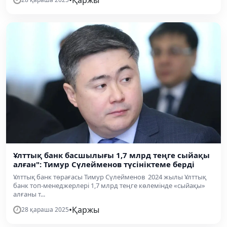
•
Қаржы
Ұлттық банк басшылығы 1,7 млрд теңге сыйақы
алған": Тимур Сүлейменов түсініктеме берді
Ұлттық банк төрағасы Тимур Сүлейменов 2024 жылы Ұлттық
банк топ-менеджерлері 1,7 млрд теңге көлемінде «сыйақы»
алғаны т...
•
Қаржы
28 қараша 2025