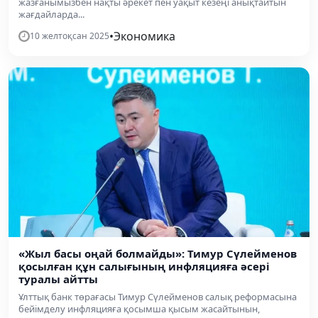
жазғанымызбен нақты әрекет пен уақыт кезеңі анықтайтын
жағдайларда...
•
Экономика
10 желтоқсан 2025
«Жыл басы оңай болмайды»: Тимур Сүлейменов
қосылған құн салығының инфляцияға әсері
туралы айтты
Ұлттық банк төрағасы Тимур Сүлейменов салық реформасына
бейімделу инфляцияға қосымша қысым жасайтынын,