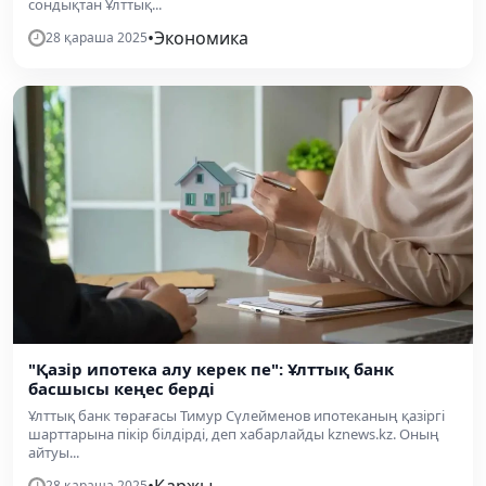
сондықтан Ұлттық...
•
Экономика
28 қараша 2025
"Қазір ипотека алу керек пе": Ұлттық банк
басшысы кеңес берді
Ұлттық банк төрағасы Тимур Сүлейменов ипотеканың қазіргі
шарттарына пікір білдірді, деп хабарлайды kznews.kz. Оның
айтуы...
28 қараша 2025