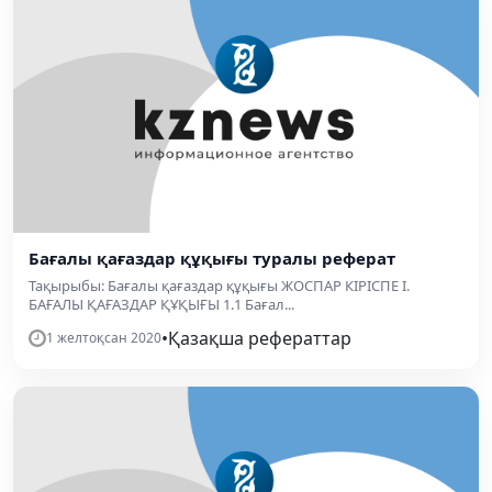
Бағалы қағаздар құқығы туралы реферат
Тақырыбы: Бағалы қағаздар құқығы ЖОСПАР КІРІСПЕ І.
БАҒАЛЫ ҚАҒАЗДАР ҚҰҚЫҒЫ 1.1 Бағал...
•
Қазақша рефераттар
1 желтоқсан 2020