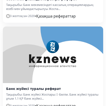
Тақырыбы: Банк мекемесіндегі кассалық операциялардың
есебі мен ұйымдастырылуы Жоспа...
•
Қазақша рефераттар
3 желтоқсан 2020
Банк жүйесі туралы реферат
Тақырыбы: Банк жүйесі Жоспары: I -Бөлім. Банк жүйесі туралы
ұғым 1.1 ҚР банк жүйесі...
•
Қазақша рефераттар
3 желтоқсан 2020