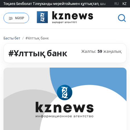
RU
KZ
2026 жылғы білім грантын иеленгендердің тізімі жарияланды (ТІЗІМ)
МӘЗІР
Басты бет
/
#Ұлттық банк
#Ұлттық банк
Жалпы:
59
жаңалық