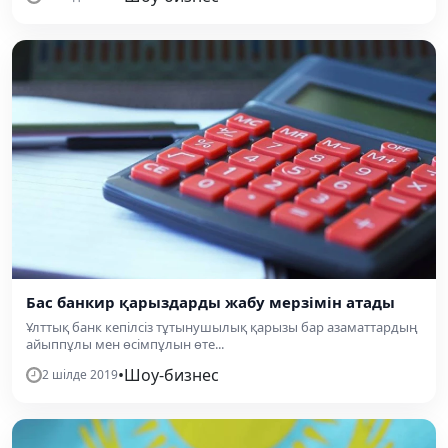
Бас банкир қарыздарды жабу мерзімін атады
Ұлттық банк кепілсіз тұтынушылық қарызы бар азаматтардың
айыппұлы мен өсімпұлын өте...
•
Шоу-бизнес
2 шілде 2019