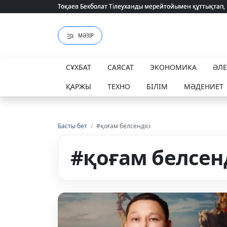
Тоқаев Бекболат Тілеуханды мерейтойымен құттықтап,
Тоқаев Бекболат Тілеуханды мерейтойымен құттықтап,
МӘЗІР
СҰХБАТ
САЯСАТ
ЭКОНОМИКА
ӘЛ
ҚАРЖЫ
ТЕХНО
БІЛІМ
МӘДЕНИЕТ
Басты бет
/
#қоғам белсендісі
#қоғам белсенд