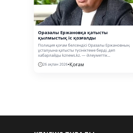
Оразалы Ержановқа қатысты
қылмыстық іс қозғалды
Полиция қоғам белсендісі Оразалы Ержановның
ұсталуына қатысты түсініктеме берді, деп
хабарлайды kznews.kz. — Әлеуметтік...
•
Қоғам
26 ақпан 2026