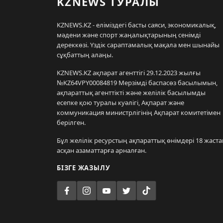
KZNEWS ТУРАЛЫ
KZNEWS.KZ - еліміздегі басты саяси, экономикалық,
мәдени және спорт жаңалықтарының сенімді
дереккөзі. Үздік сараптамалық мақала мен шынайы
сұқбаттың алаңы.
KZNEWS.KZ ақпарат агенттігі 29.12.2023 жылғы
№KZ64VPY00084819 Мерзімді баспасөз басылымын,
ақпараттық агенттікті және желілік басылымды
есепке қою туралы куәлігі, Ақпарат және
коммуникация министрлігінің Ақпарат комитетімен
берілген.
Бұл желілік ресурстың ақпараттық өнімдері 18 жаста
асқан азаматтарға арналған.
БІЗГЕ ЖАЗЫЛУ