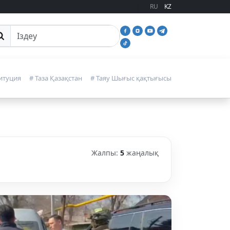
RU
KZ
йттан іздеу
итуция
# Таза Қазақстан
# Таяу Шығыс қақтығысы
Жалпы:
5
жаңалық