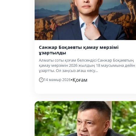
Санжар Боқаевты қамау мерзімі
ұзартылды
Алматы соты қоғам белсендісі Санжар Боқаевтың
қамау мерзімін 2026 жылдың 18 маусымына дейін
ұзартты. Ол заңсыз ағаш кесу...
•
Қоғам
14 мамыр 2026