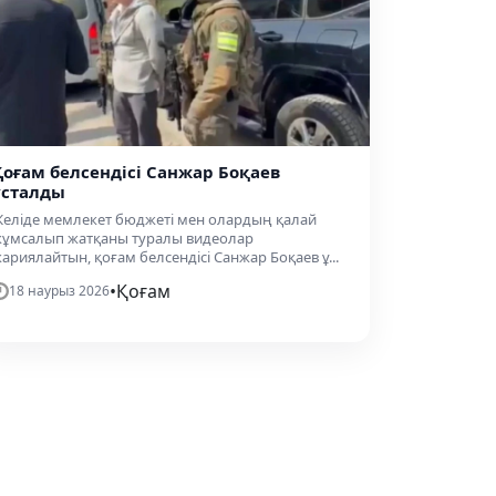
Қоғам белсендісі Санжар Боқаев
ұсталды
еліде мемлекет бюджеті мен олардың қалай
ұмсалып жатқаны туралы видеолар
ариялайтын, қоғам белсендісі Санжар Боқаев ұ...
•
Қоғам
18 наурыз 2026