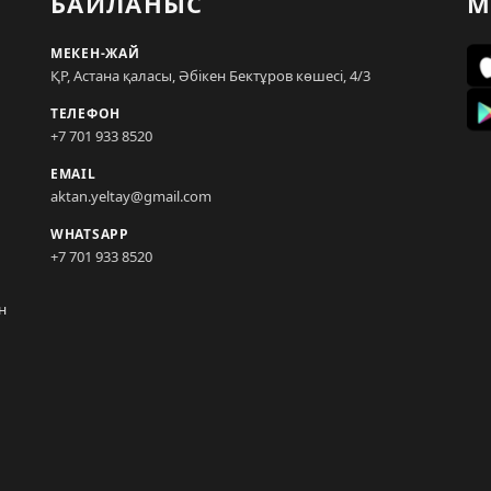
БАЙЛАНЫС
М
МЕКЕН-ЖАЙ
ҚР, Астана қаласы, Әбікен Бектұров көшесі, 4/3
ТЕЛЕФОН
+7 701 933 8520
EMAIL
aktan.yeltay@gmail.com
WHATSAPP
+7 701 933 8520
н