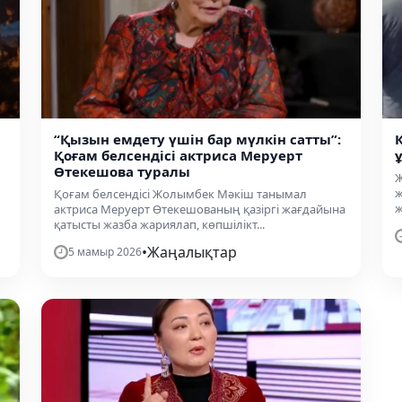
“Қызын емдету үшін бар мүлкін сатты”:
Қоғам белсендісі актриса Меруерт
Өтекешова туралы
Ж
ж
Қоғам белсендісі Жолымбек Мәкіш танымал
ж
актриса Меруерт Өтекешованың қазіргі жағдайына
қатысты жазба жариялап, көпшілікт...
•
Жаңалықтар
5 мамыр 2026