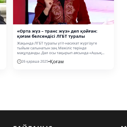
«Орта жүз – транс жүз» деп қойған:
қоғам белсендісі ЛГБТ туралы
Жақында ЛГБТ туралы үгіт-насихат жүргізуге
тыйым салынатын заң Мәжіліс төрінде
мақұлданды. Дәл осы тақырып аясында «Ашық...
•
Қоғам
26 қараша 2025