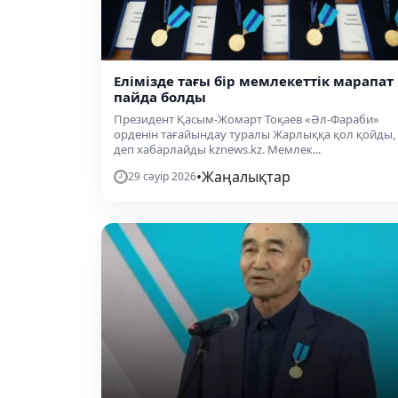
Елімізде тағы бір мемлекеттік марапат
пайда болды
Президент Қасым-Жомарт Тоқаев «Әл-Фараби»
орденін тағайындау туралы Жарлыққа қол қойды,
деп хабарлайды kznews.kz. Мемлек...
•
Жаңалықтар
29 сәуір 2026