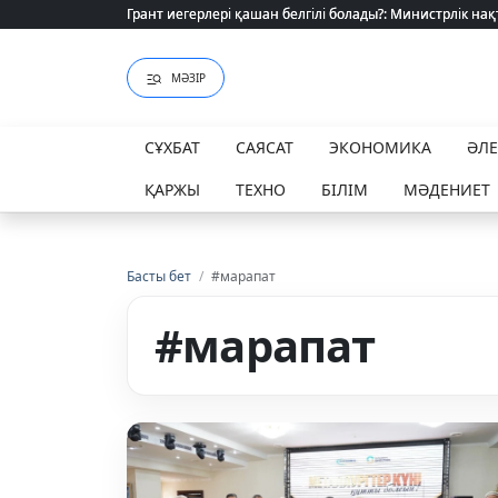
Грант иегерлері қашан белгілі болады?: Министрлік нақ
Грант иегерлері қашан белгілі болады?: Министрлік нақ
МӘЗІР
СҰХБАТ
САЯСАТ
ЭКОНОМИКА
ӘЛ
ҚАРЖЫ
ТЕХНО
БІЛІМ
МӘДЕНИЕТ
Басты бет
/
#марапат
#марапат