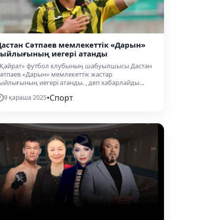
Дастан Сәтпаев мемлекеттік «Дарын»
сыйлығының иегері атанды
Қайрат» футбол клубының шабуылшысы Дастан
әтпаев «Дарын» мемлекеттік жастар
ыйлығының иегері атанды. , деп хабарлайды...
•
Спорт
9 қараша 2025