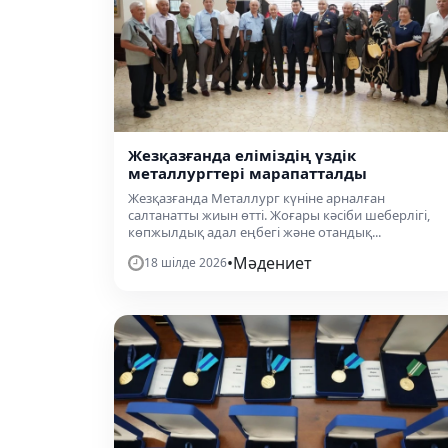
Жезқазғанда еліміздің үздік
металлургтері марапатталды
Жезқазғанда Металлург күніне арналған
салтанатты жиын өтті. Жоғары кәсіби шеберлігі,
көпжылдық адал еңбегі және отандық...
•
Мәдениет
18 шілде 2026