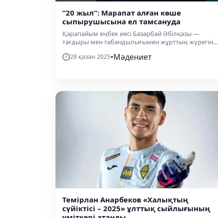
“20 жыл”: Марапат алған көше
сыпырушысына ел тамсануда
Қарапайым еңбек иесі Базарбай Әбілқазы —
тағдыры мен табандылығымен жұрттың жүрегін...
•
Мәдениет
28 қазан 2025
Темірлан Анарбеков «Халықтың
сүйіктісі – 2025» ұлттық сыйлығының
үміткері атанды