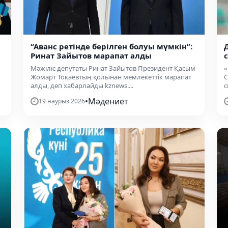
“Аванс ретінде берілген болуы мүмкін”:
Ринат Зайытов марапат алды
Мәжіліс депутаты Ринат Зайытов Президент Қасым-
«
Жомарт Тоқаевтың қолынан мемлекеттік марапат
С
алды, деп хабарлайды kznews....
с
•
Мәдениет
19 наурыз 2026