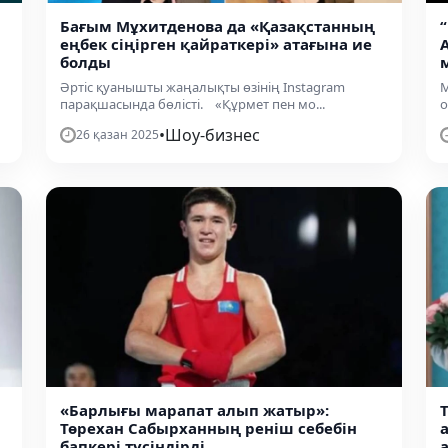
Бағым Мұхитденова да «Қазақстанның
еңбек сіңірген қайраткері» атағына ие
болды
Әртіс қуанышты жаңалықты өзінің Instagram
М
парақшасында бөлісті. «Құрмет пен мо...
о
•
Шоу-бизнес
26 қазан 2025
«Барлығы марапат алып жатыр»:
Төрехан Сабырханның реніш себебін
бапкері түсіндірді