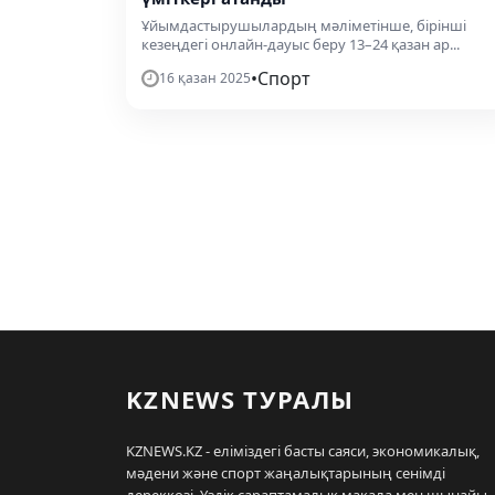
Ұйымдастырушылардың мәліметінше, бірінші
кезеңдегі онлайн-дауыс беру 13–24 қазан ар...
•
Спорт
16 қазан 2025
KZNEWS ТУРАЛЫ
KZNEWS.KZ - еліміздегі басты саяси, экономикалық,
мәдени және спорт жаңалықтарының сенімді