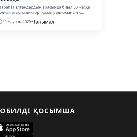
арапат алғандардың арасында биыл 80 жасқа
олған атақты диктор, Қазақ радиосының с...
•
Танымал
25 маусым 2025
ОБИЛДІ ҚОСЫМША