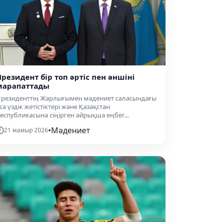
Президент бір топ әртіс пен әншіні
марапаттады
резиденттің Жарлығымен мәдениет саласындағы
са үздік жетістіктері және Қазақстан
еспубликасына сіңірген айрықша еңбег...
•
Мәдениет
21 мамыр 2026