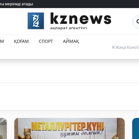
ты мерзімді атады
ты мерзімді атады
Са
ЕМ
ҚОҒАМ
СПОРТ
АЙМАҚ
# Жаңа Конст