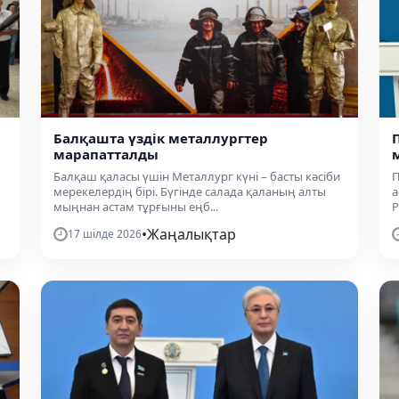
Балқашта үздік металлургтер
марапатталды
Балқаш қаласы үшін Металлург күні – басты кәсіби
П
мерекелердің бірі. Бүгінде салада қаланың алты
а
мыңнан астам тұрғыны еңб...
Р
•
Жаңалықтар
17 шілде 2026