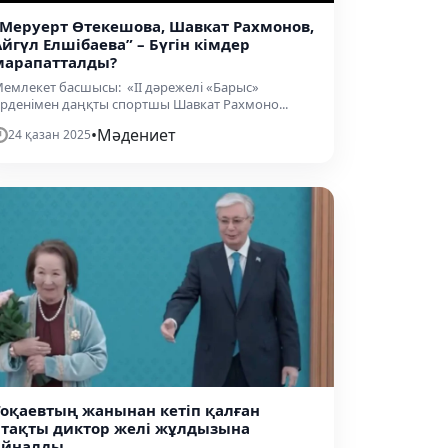
“Меруерт Өтекешова, Шавкат Рахмонов,
Айгүл Елшібаева” – Бүгін кімдер
марапатталды?
емлекет басшысы: «ІІ дәрежелі «Барыс»
рденімен даңқты спортшы Шавкат Рахмоно...
•
Мәдениет
24 қазан 2025
Тоқаевтың жанынан кетіп қалған
атақты диктор желі жұлдызына
айналды