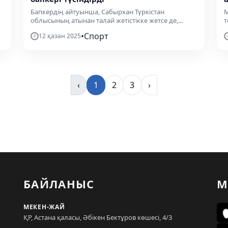
Бапкердің айтуынша, Сабырхан Түркістан
М
облысының атынан талай жетістікке жетсе де,...
т
•
Спорт
12 қазан 2025
‹
1
2
3
›
БАЙЛАНЫС
М
МЕКЕН-ЖАЙ
ҚР, Астана қаласы, Әбікен Бектұров көшесі, 4/3