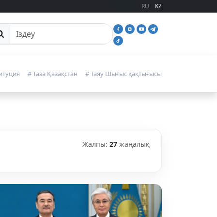
RU
KZ
йттан іздеу
итуция
# Таза Қазақстан
# Таяу Шығыс қақтығысы
Жалпы:
27
жаңалық