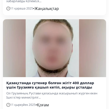
хабарлайды kznews.k...
•
Жаңалықтар
11 қараша 2025
Қазақстанда сутенер болған жігіт 400 доллар
үшін Грузияға қашып кетіп, ақыры ұсталды
Ол Грузияның Рустави қаласында жасырынып жүрген екен
Ішкі істер министрліг...
•
Қоғам
11 қыркүйек 2025