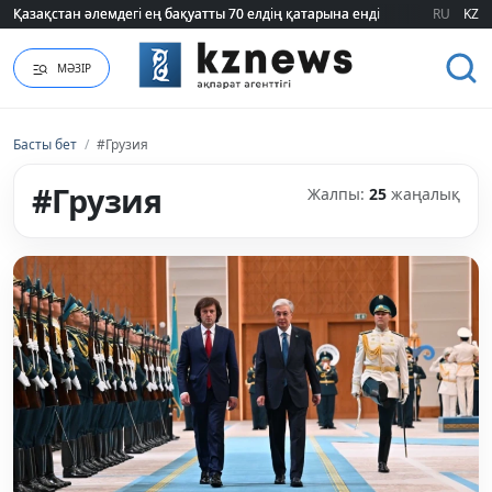
RU
KZ
ҮААЖ тарифі екі есеге қымбаттайды: Үкімет қандай уәж айтады?
МӘЗІР
Басты бет
/
#Грузия
#Грузия
Жалпы:
25
жаңалық