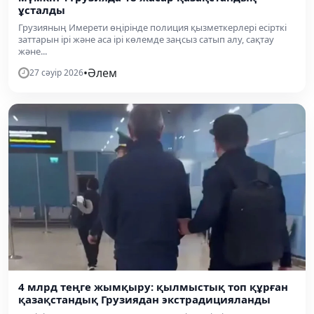
ұсталды
Грузияның Имерети өңірінде полиция қызметкерлері есірткі
заттарын ірі және аса ірі көлемде заңсыз сатып алу, сақтау
және...
•
Әлем
27 сәуір 2026
4 млрд теңге жымқыру: қылмыстық топ құрған
қазақстандық Грузиядан экстрадицияланды