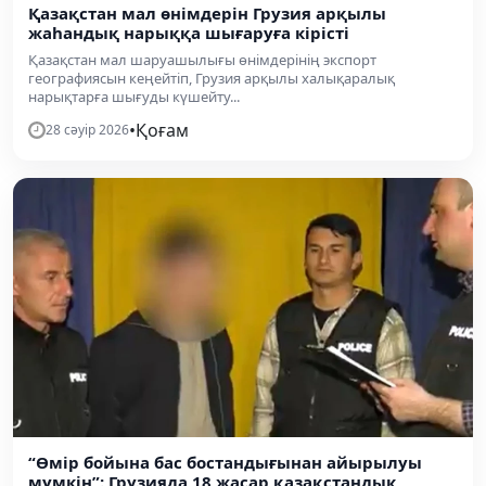
Қазақстан мал өнімдерін Грузия арқылы
жаһандық нарыққа шығаруға кірісті
Қазақстан мал шаруашылығы өнімдерінің экспорт
географиясын кеңейтіп, Грузия арқылы халықаралық
нарықтарға шығуды күшейту...
•
Қоғам
28 сәуір 2026
“Өмір бойына бас бостандығынан айырылуы
мүмкін”: Грузияда 18 жасар қазақстандық