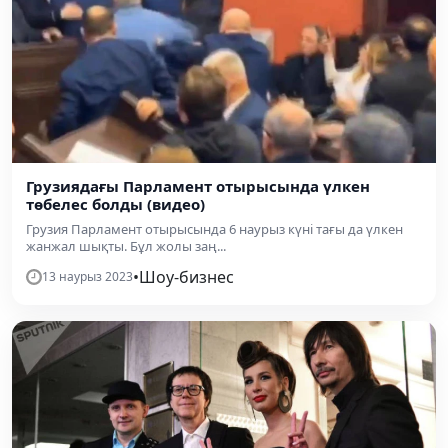
Грузиядағы Парламент отырысында үлкен
төбелес болды (видео)
Грузия Парламент отырысында 6 наурыз күні тағы да үлкен
жанжал шықты. Бұл жолы заң...
•
Шоу-бизнес
13 наурыз 2023