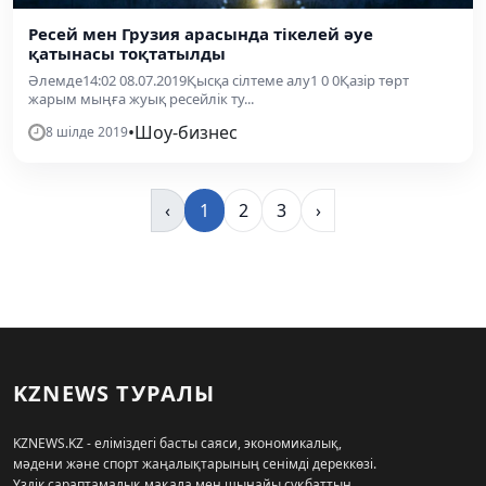
Ресей мен Грузия арасында тікелей әуе
қатынасы тоқтатылды
Әлемде14:02 08.07.2019Қысқа сілтеме алу1 0 0Қазір төрт
жарым мыңға жуық ресейлік ту...
•
Шоу-бизнес
8 шілде 2019
‹
1
2
3
›
KZNEWS ТУРАЛЫ
KZNEWS.KZ - еліміздегі басты саяси, экономикалық,
мәдени және спорт жаңалықтарының сенімді дереккөзі.
Үздік сараптамалық мақала мен шынайы сұқбаттың