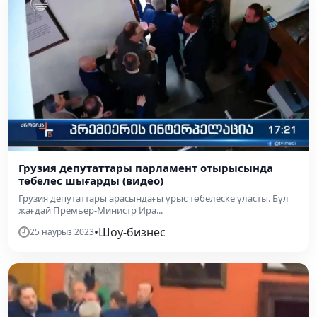
Грузия депутаттары парламент отырысында
төбелес шығарды (видео)
Грузия депутаттары арасындағы ұрыс төбелеске ұласты. Бұл
жағдай Премьер-Министр Ира...
•
Шоу-бизнес
25 наурыз 2023