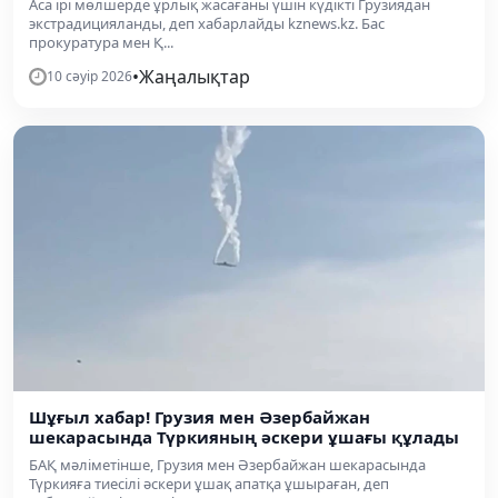
Аса ірі мөлшерде ұрлық жасағаны үшін күдікті Грузиядан
экстрадицияланды, деп хабарлайды kznews.kz. Бас
прокуратура мен Қ...
•
Жаңалықтар
10 сәуір 2026
Шұғыл хабар! Грузия мен Әзербайжан
шекарасында Түркияның әскери ұшағы құлады
БАҚ мәліметінше, Грузия мен Әзербайжан шекарасында
Түркияға тиесілі әскери ұшақ апатқа ұшыраған, деп