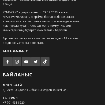
алаңы.
KZNEWS.KZ ақпарат агенттігі 29.12.2023 жылғы
№KZ64VPY00084819 Мерзімді баспасөз басылымын,
ақпараттық агенттікті және желілік басылымды есепке
қою туралы куәлігі, Ақпарат және коммуникация
министрлігінің Ақпарат комитетімен берілген.
Бұл желілік ресурстың ақпараттық өнімдері 18 жастан
асқан азаматтарға арналған.
БІЗГЕ ЖАЗЫЛУ
БАЙЛАНЫС
МЕКЕН-ЖАЙ
ҚР, Астана қаласы, Әбікен Бектұров көшесі, 4/3
ТЕЛЕФОН
+7 701 933 8520