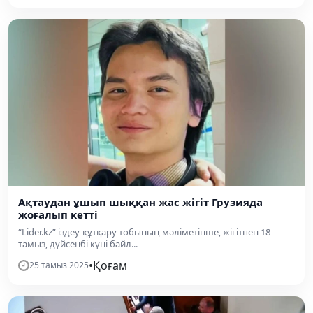
Ақтаудан ұшып шыққан жас жігіт Грузияда
жоғалып кетті
“Lider.kz” іздеу-құтқару тобының мәліметінше, жігітпен 18
тамыз, дүйсенбі күні байл...
•
Қоғам
25 тамыз 2025