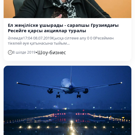
Ел жеңіліске ұшырады - сарапшы Грузиядағы
Ресейге қарсы акциялар туралы
Әлемде17:04 08.07.2019Қысқа сілтеме алу 0 0 0Ресеймен
тікелей әуе қатынасына тыйым...
•
Шоу-бизнес
8 шілде 2019