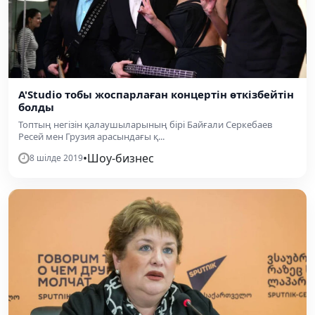
A'Studio тобы жоспарлаған концертін өткізбейтін
болды
Топтың негізін қалаушыларының бірі Байғали Серкебаев
Ресей мен Грузия арасындағы қ...
•
Шоу-бизнес
8 шілде 2019