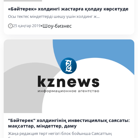
«Бәйтерек» холдингі жастарға қолдау көрсетуде
Осы тектес міндеттерді шешу үшін холдинг ж...
•
Шоу-бизнес
25 қаңтар 2019
"Бәйтерек" холдингінің инвестициялық саясаты:
мақсаттар, міндеттер, даму
Жаңа редакция төрт негізгі блок бойынша Саясаттың