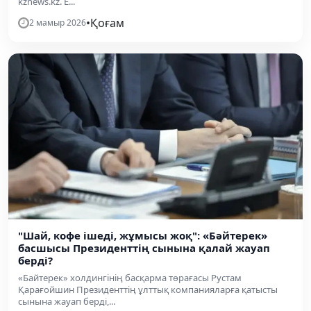
kznews.kz. Е...
•
Қоғам
2 мамыр 2026
"Шай, кофе ішеді, жұмысы жоқ": «Бәйтерек»
басшысы Президенттің сынына қалай жауап
берді?
«Байтерек» холдингінің басқарма төрағасы Рустам
Қарағойшин Президенттің ұлттық компанияларға қатысты
сынына жауап берді,...