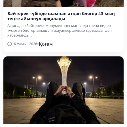
Бәйтерек түбінде шампан атқан блогер 43 мың
теңге айыппұл арқалады
Астанада «Бәйтерек» монументінің маңында тренд видео
түсірген блогер әкімшілік жауапкершілікке тартылды, деп
хабарлайды...
•
Қоғам
16 мамыр 2026