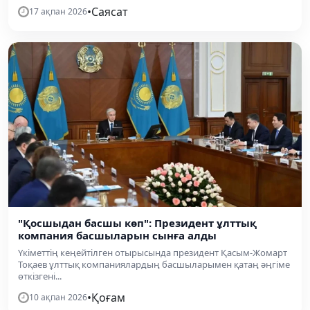
•
Саясат
17 ақпан 2026
"Қосшыдан басшы көп": Президент ұлттық
компания басшыларын сынға алды
Үкіметтің кеңейтілген отырысында президент Қасым-Жомарт
Тоқаев ұлттық компаниялардың басшыларымен қатаң әңгіме
өткізгені...
•
Қоғам
10 ақпан 2026