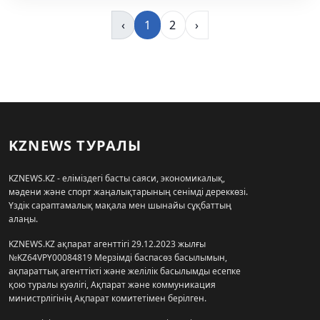
‹
1
2
›
KZNEWS ТУРАЛЫ
KZNEWS.KZ - еліміздегі басты саяси, экономикалық,
мәдени және спорт жаңалықтарының сенімді дереккөзі.
Үздік сараптамалық мақала мен шынайы сұқбаттың
алаңы.
KZNEWS.KZ ақпарат агенттігі 29.12.2023 жылғы
№KZ64VPY00084819 Мерзімді баспасөз басылымын,
ақпараттық агенттікті және желілік басылымды есепке
қою туралы куәлігі, Ақпарат және коммуникация
министрлігінің Ақпарат комитетімен берілген.