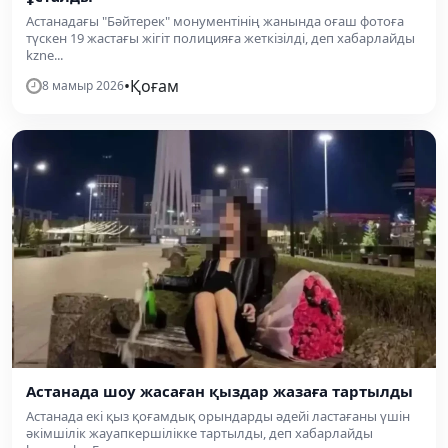
Астанадағы "Бәйтерек" монументінің жанында оғаш фотоға
түскен 19 жастағы жігіт полицияға жеткізілді, деп хабарлайды
kzne...
•
Қоғам
8 мамыр 2026
Астанада шоу жасаған қыздар жазаға тартылды
Астанада екі қыз қоғамдық орындарды әдейі ластағаны үшін
әкімшілік жауапкершілікке тартылды, деп хабарлайды