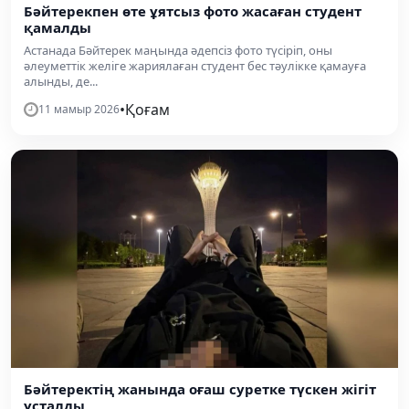
Бәйтерекпен өте ұятсыз фото жасаған студент
қамалды
Астанада Бәйтерек маңында әдепсіз фото түсіріп, оны
әлеуметтік желіге жариялаған студент бес тәулікке қамауға
алынды, де...
•
Қоғам
11 мамыр 2026
Бәйтеректің жанында оғаш суретке түскен жігіт
ұсталды