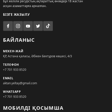
Бұл желілік ресурстың ақпараттық өнімдері 18 жастан
асқан азаматтарға арналған.
БІЗГЕ ЖАЗЫЛУ
БАЙЛАНЫС
МЕКЕН-ЖАЙ
ҚР, Астана қаласы, Әбікен Бектұров көшесі, 4/3
ТЕЛЕФОН
+7 701 933 8520
EMAIL
aktan.yeltay@gmail.com
WHATSAPP
+7 701 933 8520
МОБИЛДІ ҚОСЫМША