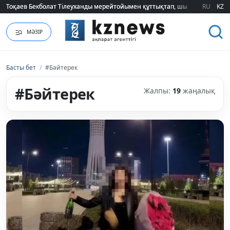
RU
KZ
2026 жылғы білім грантын иеленгендердің тізімі жарияланды (ТІЗІМ)
МӘЗІР
Басты бет
/
#Бәйтерек
#Бәйтерек
Жалпы:
19
жаңалық