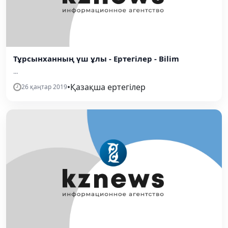
Тұрсынханның үш ұлы - Ертегілер - Bilim
...
•
Қазақша ертегілер
26 қаңтар 2019