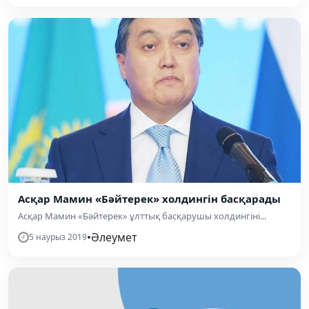
Асқар Мамин «Бәйтерек» холдингін басқарады
Асқар Мамин «Бәйтерек» ұлттық басқарушы холдингіні...
•
Әлеумет
5 наурыз 2019