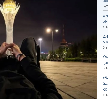
ал
Бүг
Әл
би
6 т
2,
ма
6 т
ҮА
қа
6 т
«Б
ба
қо
6 т