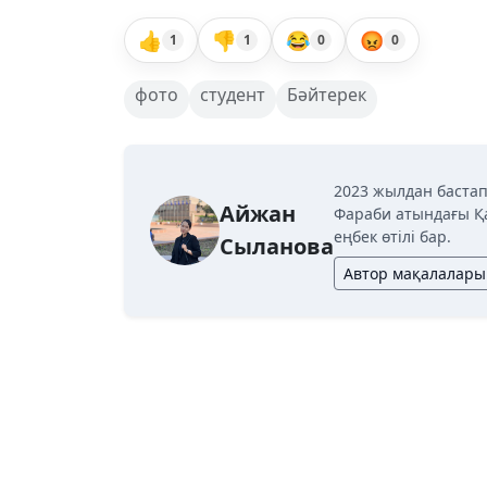
👍
👎
😂
😡
1
1
0
0
фото
студент
Бәйтерек
2023 жылдан бастап
Айжан
Фараби атындағы Қ
еңбек өтілі бар.
Сыланова
Автор мақалалары