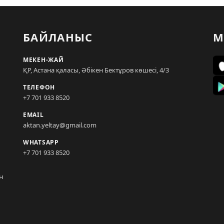
БАЙЛАНЫС
М
МЕКЕН-ЖАЙ
ҚР, Астана қаласы, Әбікен Бектұров көшесі, 4/3
ТЕЛЕФОН
+7 701 933 8520
EMAIL
aktan.yeltay@gmail.com
WHATSAPP
+7 701 933 8520
н