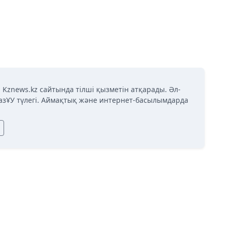
 Kznews.kz сайтында тілші қызметін атқарады. Әл-
азҰУ түлегі. Аймақтық және интернет-басылымдарда