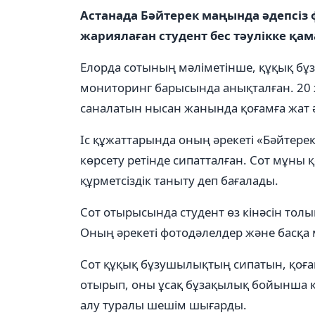
Астанада Бәйтерек маңында әдепсіз ф
жариялаған студент бес тәулікке қа
Елорда сотының мәліметінше, құқық бұз
мониторинг барысында анықталған. 20 
саналатын нысан жанында қоғамға жат ә
Іс құжаттарында оның әрекеті «Бәйтере
көрсету ретінде сипатталған. Сот мұны қ
құрметсіздік таныту деп бағалады.
Сот отырысында студент өз кінәсін толық
Оның әрекеті фотодәлелдер және басқа
Сот құқық бұзушылықтың сипатын, қоғам
отырып, оны ұсақ бұзақылық бойынша кін
алу туралы шешім шығарды.