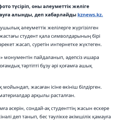
ото түсіріп, оны әлеуметтік желіге
мауға алынды, деп хабарлайды
kznews.kz.
ушылық әлеуметтік желілерге жүргізілген
жастағы студент қала символдарының бірі
рекет жасап, суретін интернетке жүктеген.
к» монументін пайдаланып, әдепсіз ишара
оғамдық тәртіпті бұзу әрі қоғамға ашық
 мойындап, жасаған ісіне өкініш білдірген.
 материалдар арқылы расталған.
ға әсерін, сондай-ақ студенттің жасын ескере
әлі деп танып, бес тәулікке әкімшілік қамауға