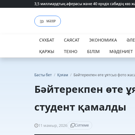
3,5 миллиардтың аферасы және 40 күндік сәбидің көз
3,5 миллиардтың аферасы және 40 күндік сәбидің көз
МӘЗІР
СҰХБАТ
САЯСАТ
ЭКОНОМИКА
ӘЛ
ҚАРЖЫ
ТЕХНО
БІЛІМ
МӘДЕНИЕТ
Басты бет
/
Қоғам
/
Бәйтерекпен өте ұятсыз фото жас
Бәйтерекпен өте ұ
студент қамалды
11 мамыр, 2026
Сілтеме