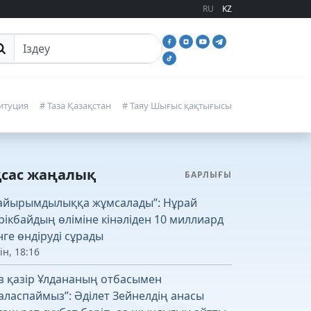
RU
KZ
йттан іздеу
итуция
# Таза Қазақстан
# Таяу Шығыс қақтығысы
қсас жаңалық
БАРЛЫҒЫ
айырымдылыққа жұмсалады”: Нұрай
рікбайдың өліміне кінәліден 10 миллиард
нге өндіруді сұрады
ін, 18:16
із қазір Ұлдананың отбасымен
аласпаймыз”: Әділет Зейнелдің анасы