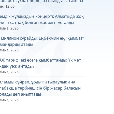
ғаш рет сұхбат беріп, өз шындығын айтты
ін, 12:50
емдік жұлдыздың концерті: Алматыда жоқ
летті сатпақ болған жас жігіт ұсталды
амыз, 2026
4 миллион сұрайды: Еңбекмин ең “қымбат“
мандарды атады
амыз, 2026
АЖ тарифі екі есеге қымбаттайды: Үкімет
ндай уәж айтады?
амыз, 2026
аламды сүйреп, ұрды»: атыраулық ана
лабақша тәрбиешісін бір жасар баласын
рлады деп айыптады
амыз, 2026