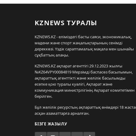
KZNEWS ТУРАЛЫ
KZNEWS.KZ - еліміздегі басты саяси, экономикалық,
мәдени және спорт жаңалықтарының сенімді
дереккөзі. Үздік сараптамалық мақала мен шынайы
сұқбаттың алаңы.
KZNEWS.KZ ақпарат агенттігі 29.12.2023 жылғы
№KZ64VPY00084819 Мерзімді баспасөз басылымын,
ақпараттық агенттікті және желілік басылымды
есепке қою туралы куәлігі, Ақпарат және
коммуникация министрлігінің Ақпарат комитетімен
берілген.
Бұл желілік ресурстың ақпараттық өнімдері 18 жаста
асқан азаматтарға арналған.
БІЗГЕ ЖАЗЫЛУ