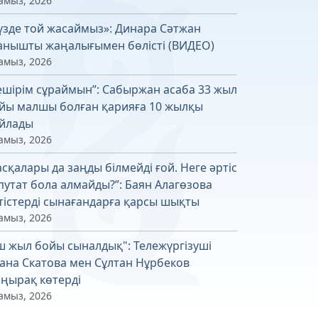
амыз, 2026
үзде той жасаймыз»: Динара Сәтжан
анышты жаңалығымен бөлісті (ВИДЕО)
амыз, 2026
ешірім сұраймын”: Сабыржан асаба 33 жыл
йы малшы болған қарияға 10 жылқы
йлады
амыз, 2026
асқалары да заңды білмейді ғой. Неге әртіс
путат бола алмайды?”: Баян Алагөзова
тістерді сынағандарға қарсы шықты
амыз, 2026
ш жыл бойы сыналдық": Тележүргізуші
ана Скатова мен Сұлтан Нұрбеков
ңырақ көтерді
амыз, 2026