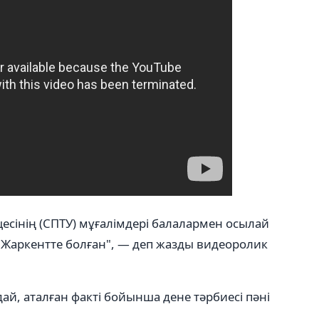
щесінің (СПТУ) мұғалімдері балалармен осылай
е Жаркентте болған", — деп жазды видеоролик
ай, аталған факті бойынша дене тәрбиесі пәні