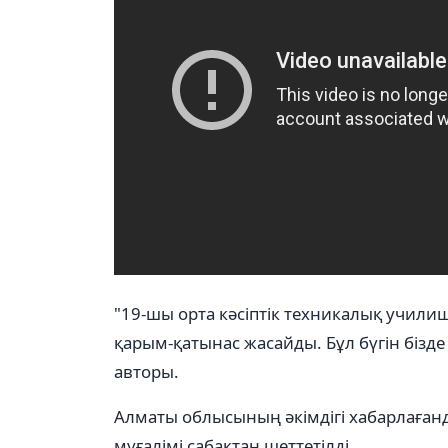
"19-шы орта кәсіптік техникалық учили
қарым-қатынас жасайды. Бұл бүгін бізд
авторы.
Алматы облысының әкімдігі хабарлағанд
мұғалімі сабақтан шеттетілді.