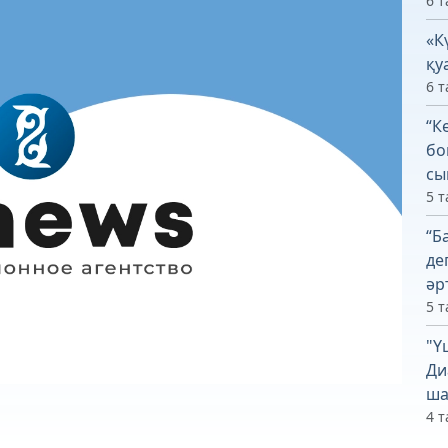
6 т
«К
қу
6 т
“К
бо
сы
5 т
“Б
де
әр
5 т
"Ү
Ди
ша
4 т