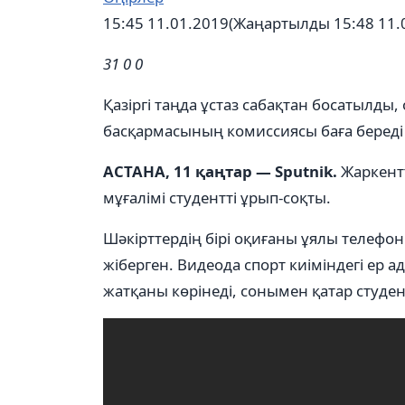
15:45 11.01.2019
(Жаңартылды 15:48 11.
31
0
0
Қазіргі таңда ұстаз сабақтан босатылды,
басқармасының комиссиясы баға береді
АСТАНА, 11 қаңтар — Sputnik.
Жаркентт
мұғалімі студентті ұрып-соқты.
Шәкірттердің бірі оқиғаны ұялы телефон
жіберген. Видеода спорт киіміндегі ер 
жатқаны көрінеді, сонымен қатар студент