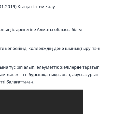
01.2019)
Қысқа сілтеме алу
 оның іс-әрекетіне Алматы облысы білім
е көпбейінді колледждің дене шынықтыру пәні
ына түсіріп алып, әлеуметтік желілерде таратып
адам жас жігітті бұрышқа тықсырып, аяусыз ұрып
ті балағаттаған.