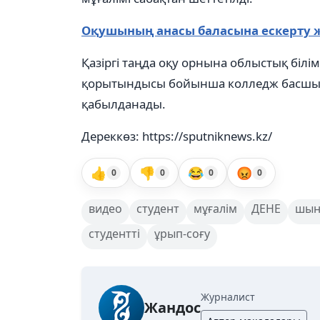
Оқушының анасы баласына ескерту ж
Қазіргі таңда оқу орнына облыстық біл
қорытындысы бойынша колледж басшыл
қабылданады.
Дереккөз: https://sputniknews.kz/
👍
👎
😂
😡
0
0
0
0
видео
студент
мұғалім
ДЕНЕ
шын
студентті
ұрып-соғу
Журналист
Жандос