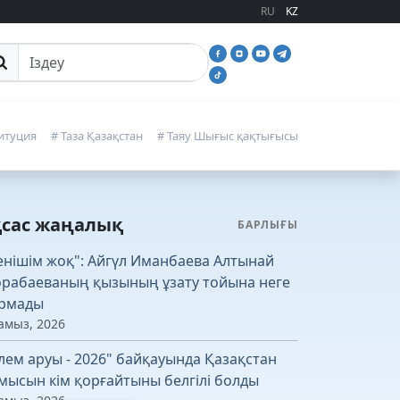
RU
KZ
йттан іздеу
итуция
# Таза Қазақстан
# Таяу Шығыс қақтығысы
қсас жаңалық
БАРЛЫҒЫ
енішім жоқ": Айгүл Иманбаева Алтынай
рабаеваның қызының ұзату тойына неге
рмады
амыз, 2026
лем аруы - 2026" байқауында Қазақстан
мысын кім қорғайтыны белгілі болды