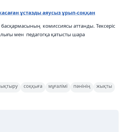
асаған ұстазды аяусыз ұрып-соққан
ім басқармасының комиссиясы аттанды. Тексеріс
ығы мен педагогқа қатысты шара
ықтыру
соққыға
мұғалімі
пәнінің
жықты