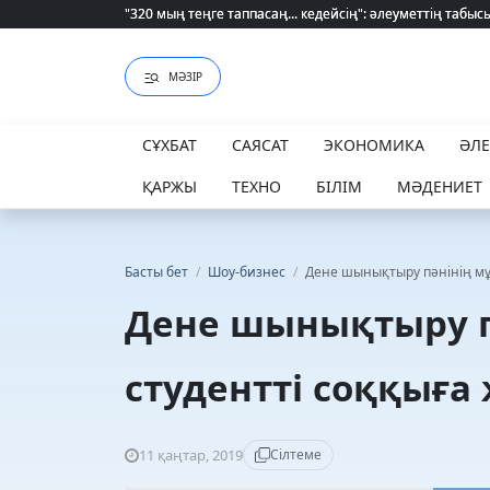
Қайрат Боранбаев лауазымды қызметке тағайындалды
МӘЗІР
СҰХБАТ
САЯСАТ
ЭКОНОМИКА
ӘЛ
ҚАРЖЫ
ТЕХНО
БІЛІМ
МӘДЕНИЕТ
Басты бет
/
Шоу-бизнес
/
Дене шынықтыру пәнінің мұғ
Дене шынықтыру п
студентті соққыға
11 қаңтар, 2019
Сілтеме