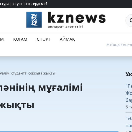
Са
ЕМ
ҚОҒАМ
СПОРТ
АЙМАҚ
# Жаңа Конст
Ұ
алімі студентті соққыға жықты
әнінің мұғалімі
"Р
Жо
ба
 жықты
6 т
"Ә
на