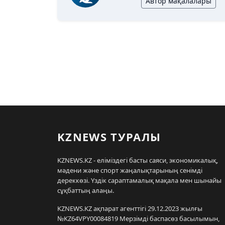
Автор мақалалары
KZNEWS ТУРАЛЫ
KZNEWS.KZ - еліміздегі басты саяси, экономикалық,
мәдени және спорт жаңалықтарының сенімді
дереккөзі. Үздік сараптамалық мақала мен шынайы
сұқбаттың алаңы.
KZNEWS.KZ ақпарат агенттігі 29.12.2023 жылғы
№KZ64VPY00084819 Мерзімді баспасөз басылымын,