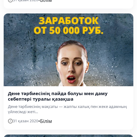
Дене тәрбиесінің пайда болуы мен даму
себептері туралы қазақша
Дене тәрбиесінің мақсаты — жалпы халық пен жеке адамның
үйлесімді жеті...
•
Білім
31 қазан 2020