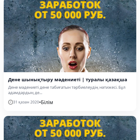
Дене шынықтыру мәдениеті | туралы қазақша
Дене мәдениеті дене табиғатын тәрбиелеудің нәтижесі. Бұл
адамдардың де...
•
Білім
31 қазан 2020