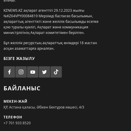
алаңы.
KZNEWS.KZ ақпарат агенттігі 29.12.2023 жылғы
№KZ64VPY00084819 Мерзімді баспасөз басылымын,
ақпараттық агенттікті және желілік басылымды есепке
қою туралы куәлігі, Ақпарат және коммуникация
министрлігінің Ақпарат комитетімен берілген.
Бұл желілік ресурстың ақпараттық өнімдері 18 жастан
асқан азаматтарға арналған.
БІЗГЕ ЖАЗЫЛУ
БАЙЛАНЫС
МЕКЕН-ЖАЙ
ҚР, Астана қаласы, Әбікен Бектұров көшесі, 4/3
ТЕЛЕФОН
+7 701 933 8520