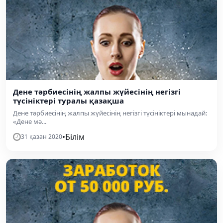
Дене тәрбиесінің жалпы жүйесінің негізгі
түсініктері туралы қазақша
Дене тәрбиесінің жалпы жүйесінің негізгі түсініктері мынадай:
«Дене мә...
•
Білім
31 қазан 2020