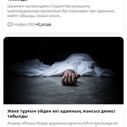
Шымкент қаласындағы Студенттер қалашығы
шағынауданында орналасқан бір подъезден төрт адамның
мәйіті табылды. Алдын ала м...
•
Қоғам
5 наурыз 2026
Жеке тұрғын үйден екі адамның жансыз денесі
табылды
Атырау облысы Индер ауданына қарасты Есбол ауылында екі