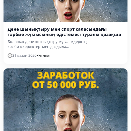
Дене шынықтыру мен спорт саласындағы
тәрбие жұмысының әдістемесі туралы қазақша
Болашақ дене шынықтыру мұғалімдерінің
кәсіби іскерліктері мен дағдыла...
•
Білім
31 қазан 2020