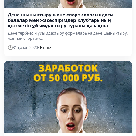
Дене шынықтыру және спорт саласындағы
балалар мен жасөспірімдер клубтарының
қызметін ұйымдастыру туралы қазақша
Дене тәрбиесін ұйымдастыру формаларына дене шынықтыру,
жаппай спорт жұ...
•
Білім
31 қазан 2020