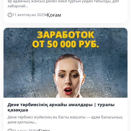
ер адамның жансыз денесі жеке тұрғын үйден табылды, деп
хабарлай...
•
Қоғам
11 желтоқсан 2025
Дене тәрбиесінің арнайы амалдары | туралы
қазақша
Дене тәрбиесі жүйесінің ең басты мақсаты — адам баласының
дене қалпыны...
•
Білім
31 қазан 2020