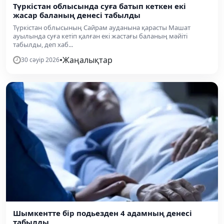
Түркістан облысында суға батып кеткен екі
жасар баланың денесі табылды
Түркістан облысының Сайрам ауданына қарасты Машат
ауылында суға кетіп қалған екі жастағы баланың мәйіті
табылды, деп хаб...
•
Жаңалықтар
30 сәуір 2026
Шымкентте бір подьезден 4 адамның денесі
табылды