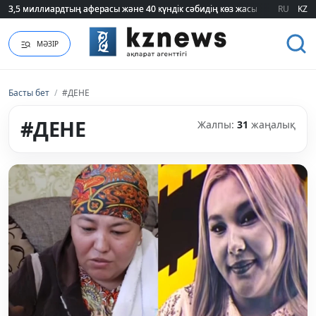
75 мың білім гранты кімдерге бұйырады?
75 мың білім гранты кімдерге бұйырады?
RU
KZ
МӘЗІР
Басты бет
/
#ДЕНЕ
#ДЕНЕ
Жалпы:
31
жаңалық