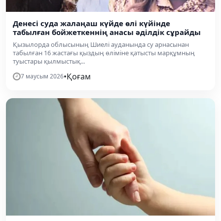
Денесі суда жалаңаш күйде өлі күйінде
табылған бойжеткеннің анасы әділдік сұрайды
Қызылорда облысының Шиелі ауданында су арнасынан
табылған 16 жастағы қыздың өліміне қатысты марқұмның
туыстары қылмыстық...
•
Қоғам
7 маусым 2026