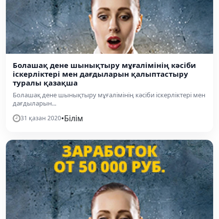
Болашақ дене шынықтыру мұғалімінің кәсіби
іскерліктері мен дағдыларын қалыптастыру
туралы қазақша
Болашақ дене шынықтыру мұғалімінің кәсіби іскерліктері мен
дағдыларын...
•
Білім
31 қазан 2020