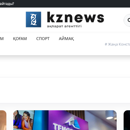
 айтады?
 айтады?
Са
ЕМ
ҚОҒАМ
СПОРТ
АЙМАҚ
# Жаңа Конст