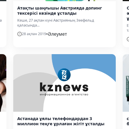
Атақты шаңғышы Австрияда допинг
тексерісі кезінде ұсталды
а
Кеше, 27 ақпан күні Австрияның Зеефельд
қаласында...
Е
т
•
Әлеумет
28 ақпан 2019
Астанада ұялы телефондардан 3
миллион теңге ұрлаған жігіт ұсталды