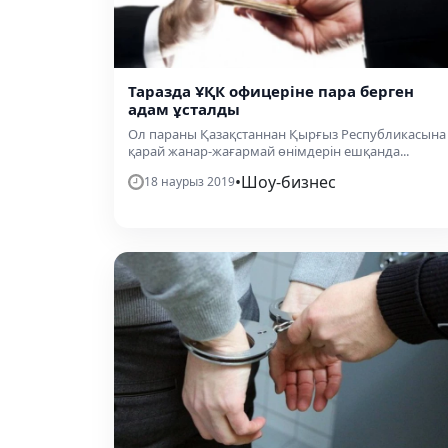
Таразда ҰҚК офицеріне пара берген
адам ұсталды
Ол параны Қазақстаннан Қырғыз Республикасына
қарай жанар-жағармай өнімдерін ешқанда...
•
Шоу-бизнес
18 наурыз 2019