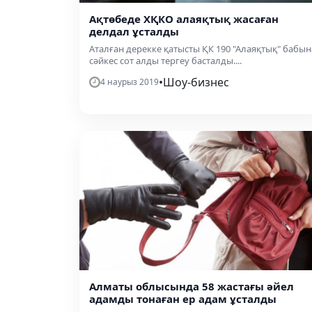
Ақтөбеде ХҚКО алаяқтық жасаған
делдал ұсталды
Аталған дерекке қатысты ҚК 190 "Алаяқтық" бабын
сәйкес сот алды тергеу басталды....
•
Шоу-бизнес
4 наурыз 2019
Алматы облысында 58 жастағы әйел
адамды тонаған ер адам ұсталды