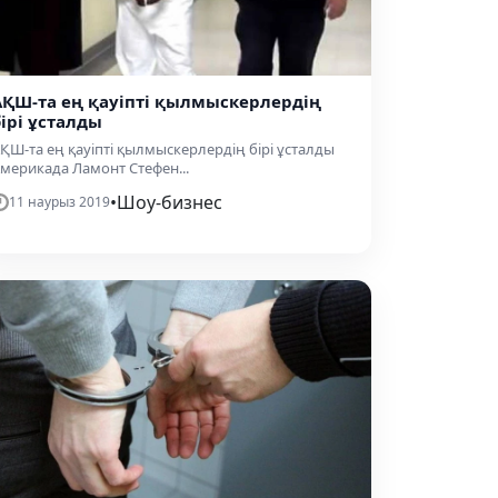
​АҚШ-та ең қауіпті қылмыскерлердің
бірі ұсталды
АҚШ-та ең қауіпті қылмыскерлердің бірі ұсталды
мерикада Ламонт Стефен...
•
Шоу-бизнес
11 наурыз 2019