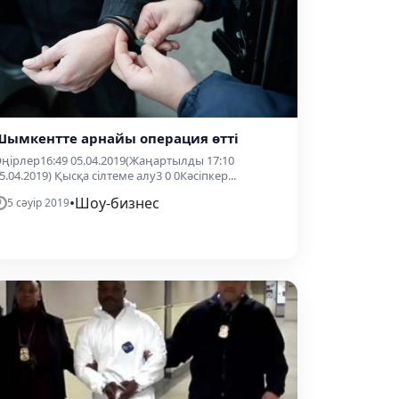
Шымкентте арнайы операция өтті
ңірлер16:49 05.04.2019(Жаңартылды 17:10
5.04.2019) Қысқа сілтеме алу3 0 0Кәсіпкер...
•
Шоу-бизнес
5 сәуір 2019