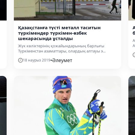
Қазақстанға түсті металл таситын
түркімендер түркімен-өзбек
шекарасында ұсталды
​
А
Жүк көліктерінің қожайындарының барлығы
Түркіменстан азаматтары, олардың алтауы э...
•
Әлеумет
18 наурыз 2019