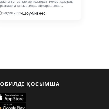
әркіленген заттар мен олардың иелері құзырлы
ргандарға тапсырылды. Шекарашылар...
•
Шоу-бизнес
5 ақпан 2019
ОБИЛДІ ҚОСЫМША