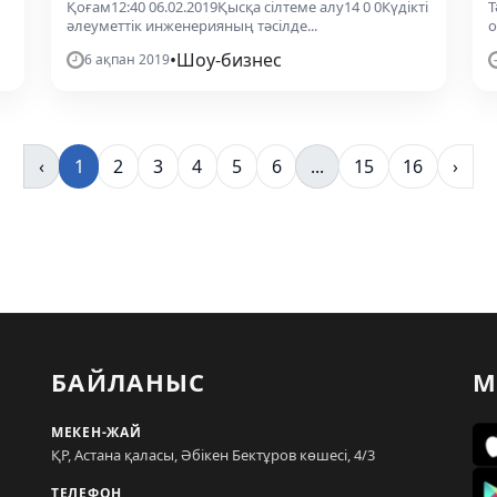
Қоғам12:40 06.02.2019Қысқа сілтеме алу14 0 0Күдікті
Т
әлеуметтік инженерияның тәсілде...
о
•
Шоу-бизнес
6 ақпан 2019
‹
1
2
3
4
5
6
...
15
16
›
БАЙЛАНЫС
М
МЕКЕН-ЖАЙ
ҚР, Астана қаласы, Әбікен Бектұров көшесі, 4/3
ТЕЛЕФОН