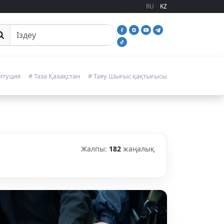
RU
KZ
йттан іздеу
итуция
# Таза Қазақстан
# Таяу Шығыс қақтығысы
Жалпы:
182
жаңалық