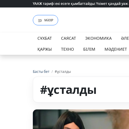
ҮААЖ тарифі екі есеге қымбаттайды: Үкімет қандай уәж
ҮААЖ тарифі екі есеге қымбаттайды: Үкімет қандай уәж
МӘЗІР
СҰХБАТ
САЯСАТ
ЭКОНОМИКА
ӘЛ
ҚАРЖЫ
ТЕХНО
БІЛІМ
МӘДЕНИЕТ
Басты бет
/
#ұсталды
#ұсталды