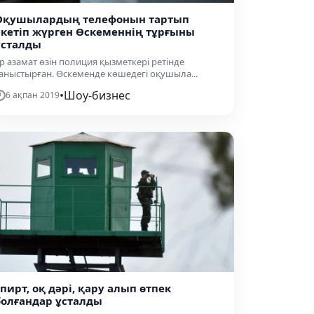
Оқушылардың телефонын тартып
әкетіп жүрген Өскеменнің тұрғыны
ұсталды
р азамат өзін полиция қызметкері ретінде
аныстырған. Өскеменде көшедегі оқушыла...
•
Шоу-бизнес
6 ақпан 2019
спирт, оқ дәрі, қару алып өтпек
болғандар ұсталды