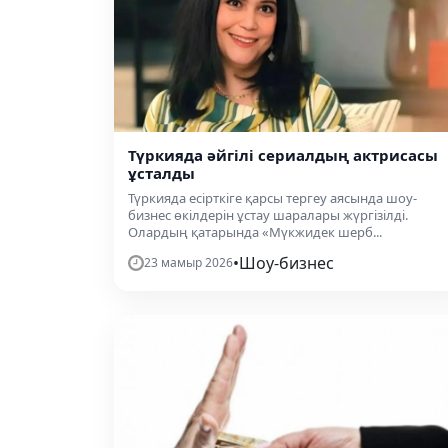
Түркияда әйгілі сериалдың актрисасы
ұсталды
Түркияда есірткіге қарсы тергеу аясында шоу-
бизнес өкілдерін ұстау шаралары жүргізілді.
Олардың қатарында «Мүкжидек шерб...
•
Шоу-бизнес
23 мамыр 2026