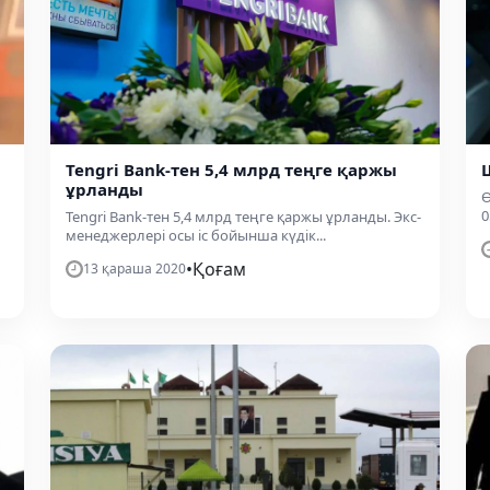
Tengri Bank-тен 5,4 млрд теңге қаржы
ұрланды
Ө
0
Tengri Bank-тен 5,4 млрд теңге қаржы ұрланды. Экс-
менеджерлері осы іс бойынша күдік...
•
Қоғам
13 қараша 2020