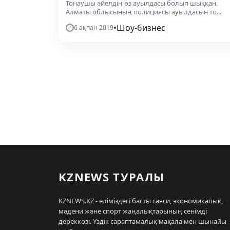
Тонаушы әйелдің өз ауылдасы болып шыққан.
Алматы облысының полициясы ауылдасын то...
•
Шоу-бизнес
6 ақпан 2019
KZNEWS ТУРАЛЫ
KZNEWS.KZ - еліміздегі басты саяси, экономикалық,
мәдени және спорт жаңалықтарының сенімді
дереккөзі. Үздік сараптамалық мақала мен шынайы