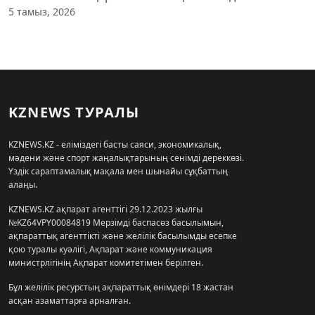
5 тамыз, 2026
KZNEWS ТУРАЛЫ
KZNEWS.KZ - еліміздегі басты саяси, экономикалық,
мәдени және спорт жаңалықтарының сенімді дереккөзі.
Үздік сараптамалық мақала мен шынайы сұқбаттың
алаңы.
KZNEWS.KZ ақпарат агенттігі 29.12.2023 жылғы
№KZ64VPY00084819 Мерзімді баспасөз басылымын,
ақпараттық агенттікті және желілік басылымды есепке
қою туралы куәлігі, Ақпарат және коммуникация
министрлігінің Ақпарат комитетімен берілген.
Бұл желілік ресурстың ақпараттық өнімдері 18 жастан
асқан азаматтарға арналған.