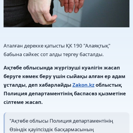
Аталған дерекке қатысты ҚК 190 "Алаяқтық"
бабына сәйкес сот алды тергеу басталды.
Ақтөбе облысында жүргізуші куәлігін жасап
беруге көмек беру үшін сыйақы алған ер адам
ұсталды, деп хабарлайды
Zakon.kz
облыстық
Полиция департаментінің баспасөз қызметіне
сілтеме жасап.
"Ақтөбе облысы Полиция департаментінің
Өзіндік қауіпсіздік басқармасының