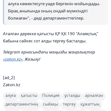
алуға көмектесуге уәде бергенін мойындады.
Бірақ анығында оның ондай мүмкіндігі
болмаған", - деді департаменттегілер.
Аталған дерекке қатысты ҚР ҚК 190 "Алаяқтық"
бабына сәйкес сот алды тергеу басталды.
Telegram арнасындағы маңызды жаңалықтар
«zakon.kz»
. Жазылу!
[ad_2]
Zakon.kz
алуға
қатысты
Полиция
ұсталды
арналған
департаментінің
сыйақы
тергеу
құжаттың