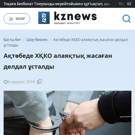
Тоқаев Бекболат Тілеуханды мерейтойымен құттықтап, шығармашылық т
Тоқаев Бекболат Тілеуханды мерейтойымен құттықтап, шығармашылық т
RU
KZ
МӘЗІР
Басты бет
/
Шоу-бизнес
/
Ақтөбеде ХҚКО алаяқтық жасаған делдал
ұсталды
Ақтөбеде ХҚКО алаяқтық жасаған
делдал ұсталды
4 наурыз, 2019