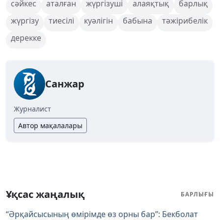
сәйкес
аталған
жүргізуші
алаяқтық
барлық
жүргізу
тиесілі
куәлігін
бабына
тәжірибелік
дерекке
Санжар
Журналист
Автор мақалалары
Ұқсас жаңалық
БАРЛЫҒЫ
“Әрқайсысының өмірімде өз орны бар”: Бекболат