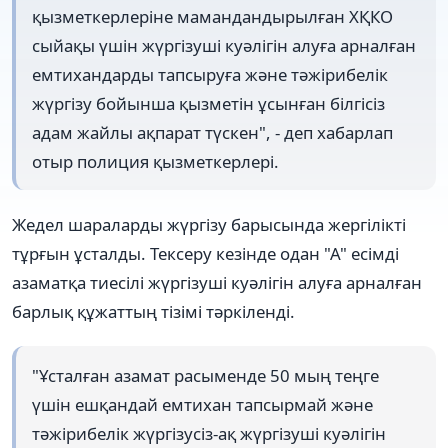
қызметкерлеріне мамандандырылған ХҚКО
сыйақы үшін жүргізуші куәлігін алуға арналған
емтихандарды тапсыруға және тәжірибелік
жүргізу бойынша қызметін ұсынған білгісіз
адам жайлы ақпарат түскен", - деп хабарлап
отыр полиция қызметкерлері.
Жедел шараларды жүргізу барысында жергілікті
тұрғын ұсталды. Тексеру кезінде одан "А" есімді
азаматқа тиесілі жүргізуші куәлігін алуға арналған
барлық құжаттың тізімі тәркіленді.
"Ұсталған азамат расыменде 50 мың теңге
үшін ешқандай емтихан тапсырмай және
тәжірибелік жүргізусіз-ақ жүргізуші куәлігін