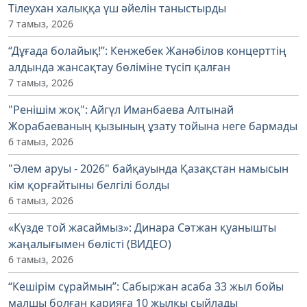
Тілеухан халыққа үш әйелін таныстырды
7 тамыз, 2026
“Дұғада болайық!”: Кенжебек Жанәбілов концерттің
алдында жансақтау бөліміне түсіп қалған
7 тамыз, 2026
"Ренішім жоқ": Айгүл Иманбаева Алтынай
Жорабаеваның қызының ұзату тойына неге бармады
6 тамыз, 2026
"Әлем аруы - 2026" байқауында Қазақстан намысын
кім қорғайтыны белгілі болды
6 тамыз, 2026
«Күзде той жасаймыз»: Динара Сәтжан қуанышты
жаңалығымен бөлісті (ВИДЕО)
6 тамыз, 2026
“Кешірім сұраймын”: Сабыржан асаба 33 жыл бойы
малшы болған қарияға 10 жылқы сыйлады