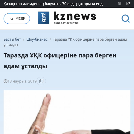
Қазақстан әлемдегі ең бақуатты 70 елдің қатарына енді
Қазақстан әлемдегі ең бақуатты 70 елдің қатарына енді
RU
KZ
МӘЗІР
Басты бет
/
Шоу-бизнес
/
Таразда ҰҚК офицеріне пара берген адам
ұсталды
Таразда ҰҚК офицеріне пара берген
адам ұсталды
18 наурыз, 2019