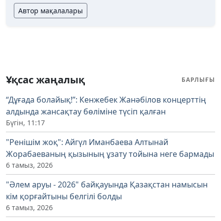
Автор мақалалары
Ұқсас жаңалық
БАРЛЫҒЫ
“Дұғада болайық!”: Кенжебек Жанәбілов концерттің
алдында жансақтау бөліміне түсіп қалған
Бүгін, 11:17
"Ренішім жоқ": Айгүл Иманбаева Алтынай
Жорабаеваның қызының ұзату тойына неге бармады
6 тамыз, 2026
"Әлем аруы - 2026" байқауында Қазақстан намысын
кім қорғайтыны белгілі болды
6 тамыз, 2026