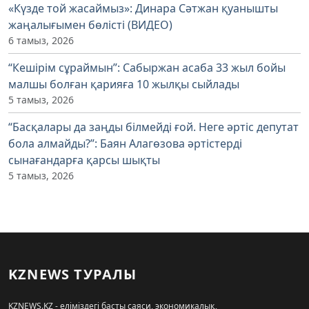
«Күзде той жасаймыз»: Динара Сәтжан қуанышты
жаңалығымен бөлісті (ВИДЕО)
6 тамыз, 2026
“Кешірім сұраймын”: Сабыржан асаба 33 жыл бойы
малшы болған қарияға 10 жылқы сыйлады
5 тамыз, 2026
“Басқалары да заңды білмейді ғой. Неге әртіс депутат
бола алмайды?”: Баян Алагөзова әртістерді
сынағандарға қарсы шықты
5 тамыз, 2026
KZNEWS ТУРАЛЫ
KZNEWS.KZ - еліміздегі басты саяси, экономикалық,