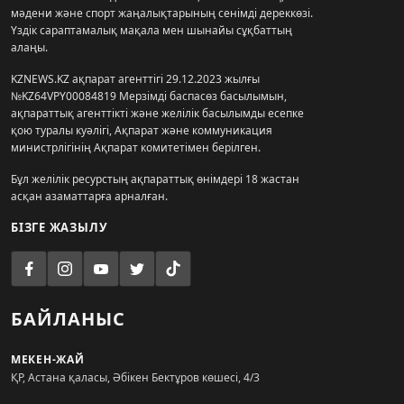
мәдени және спорт жаңалықтарының сенімді дереккөзі.
Үздік сараптамалық мақала мен шынайы сұқбаттың
алаңы.
KZNEWS.KZ ақпарат агенттігі 29.12.2023 жылғы
№KZ64VPY00084819 Мерзімді баспасөз басылымын,
ақпараттық агенттікті және желілік басылымды есепке
қою туралы куәлігі, Ақпарат және коммуникация
министрлігінің Ақпарат комитетімен берілген.
Бұл желілік ресурстың ақпараттық өнімдері 18 жастан
асқан азаматтарға арналған.
БІЗГЕ ЖАЗЫЛУ
БАЙЛАНЫС
МЕКЕН-ЖАЙ
ҚР, Астана қаласы, Әбікен Бектұров көшесі, 4/3