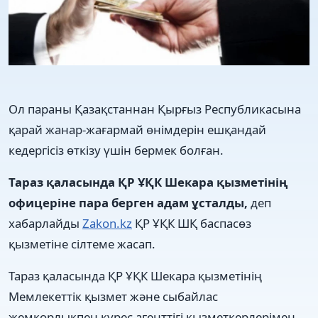
Ол параны Қазақстаннан Қырғыз Республикасына
қарай жанар-жағармай өнімдерін ешқандай
кедергісіз өткізу үшін бермек болған.
Тараз қаласында ҚР ҰҚК Шекара қызметінің
офицеріне пара берген адам ұсталды,
деп
хабарлайды
Zakon.kz
ҚР ҰҚК ШҚ баспасөз
қызметіне сілтеме жасап.
Тараз қаласында ҚР ҰҚК Шекара қызметінің
Мемлекеттік қызмет және сыбайлас
жемқорлықпен күрес агенттігі қызметкерлерімен