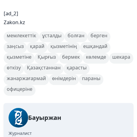
[ad_2]
Zakon.kz
мемлекеттік
ұсталды
болған
берген
заңсыз
қарай
қызметінің
ешқандай
қызметіне
Қырғыз
бермек
көлемде
шекара
өткізу
Қазақстаннан
қарасты
жанаржағармай
өнімдерін
параны
офицеріне
Бауыржан
Журналист