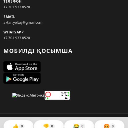
ТЕЛЕФОН
+7 701 933 8520
EMAIL
aktan.yeltay@gmail.com
WHATSAPP
+7 701 933 8520
МОБИЛДІ ҚОСЫМША
© 2026. KZNEWS.KZ ақпарат агенттігі
👍
👎
😂
😡
0
0
0
0