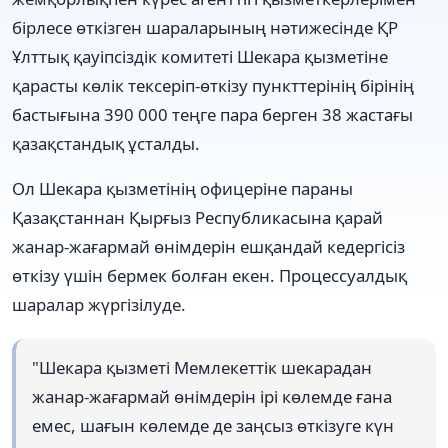
бірлесе өткізген шараларының нәтижесінде ҚР
Ұлттық қауіпсіздік комитеті Шекара қызметіне
қарасты көлік тексеріп-өткізу пункттерінің бірінің
бастығына 390 000 теңге пара берген 38 жастағы
қазақстандық ұсталды.
Ол Шекара қызметінің офицеріне параны
Қазақстаннан Қырғыз Республикасына қарай
жанар-жағармай өнімдерін ешқандай кедергісіз
өткізу үшін бермек болған екен. Процессуалдық
шаралар жүргізілуде.
"Шекара қызметі Мемлекеттік шекарадан
жанар-жағармай өнімдерін ірі көлемде ғана
емес, шағын көлемде де заңсыз өткізуге күн