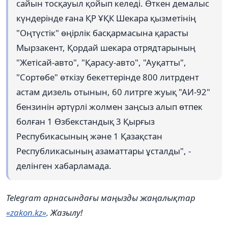
сайын тосқауыл қойып келеді. Өткен демалыс
күндерінде ғана ҚР ҰҚК Шекара қызметінің
"Оңтүстік" өңірлік басқармасына қарасты
Мырзакент, Қордай шекара отрядтарының
"Жетісай-авто", "Қарасу-авто", "Ауқатты",
"Сортөбе" өткізу бекеттерінде 800 литрдент
астам дизель отынын, 60 литрге жуық "АИ-92"
бензинін әртүрлі жолмен заңсыз алып өтпек
болған 1 Өзбекстандық 3 Қырғыз
Респубикасының және 1 Қазақстан
Республикасының азаматтары ұсталды", -
делінген хабарламада.
Telegram арнасындағы маңызды жаңалықтар
«zakon.kz»
. Жазылу!